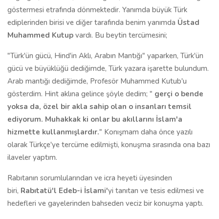
göstermesi etrafında dönmektedir. Yanımda büyük Türk
ediplerinden birisi ve diğer tarafında benim yanımda
Üstad
Muhammed Kutup
vardı. Bu beytin tercümesini;
"Türk'ün gücü, Hind'in Aklı, Arabın Mantığı" yaparken, Türk'ün
gücü ve büyüklüğü dediğimde, Türk yazara işarette bulundum.
Arab mantığı dediğimde, Profesör Muhammed Kutub'u
gösterdim. Hint aklına gelince şöyle dedim; "
gerçi o bende
yoksa da, özel bir akla sahip olan o insanları temsil
ediyorum. Muhakkak ki onlar bu akıllarını İslam'a
hizmette kullanmışlardır.
" Konışmam daha önce yazılı
olarak Türkçe'ye tercüme edilmişti, konuşma sırasında ona bazı
ilaveler yaptım.
Rabıtanın sorumlularından ve icra heyeti üyesinden
biri,
Rabıtatü'l Edeb-i İslami'
yi tanıtan ve tesis edilmesi ve
hedefleri ve gayelerinden bahseden veciz bir konuşma yaptı.