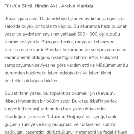
Türk'ün Gücü, Hindin Aklı, Arabın Mantığı
Pazar günü saat 10'da edebiyatçılar ve aydınlar için geniş bir
salonda büyük bir toplantı yapıldı. Bu oturumda hazır bulunan
yazar ve aydınların sayısının yaklaşık 500 - 600 kişi olduğu
tahmin ediliyordu. Bazı gazeteciler, radyo ve televizyon
temsilcileri de vardı. Bundan, hükümetin bu sempozyumun ne
kadar önemli olduğunu hissettiğini tahmin ettik. Hükümet,
sempozyumun seviyesine göre yardım etti ve Müslümanlar bu
durumdan hükümetin İslam edebiyatını ve İslam fikrini
destekler olduğunu bildiler.
Bu satırların yazarı, bu toplantıda okumak için
(Revaiu'l
İkbal)
kitabından bir bölüm seçti. Bu kitap İkbal'in parlak,
kuvvetli (Hamasi) şiirlerinden bazı şiirleri ihtiva eder.
Okuduğum şiirin ismi "
İslam'ın Doğuşu
" idi. İçeriği, batılı
güçlerin Türkiye'ye karşı buluşması ve Türkiye'nin İslam'a
bağlılığını, cesaretini, dürüstlüğünü, metanetini ve fedakârlığını