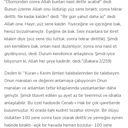
"Ölümünden sonra Allah bunları nasıl diriltir acaba!" dedi.
Bunun üzerine Allah onu öldürüp yüz sene bıraktı; sonra tekrar
diriltti. Ne kadar kaldın? dedi. "Bir gün yahut daha az" dedi.
Allah ona: Hayır, yüz sene kaldın. Yiyeceğine ve içeceğine bak,
henüz bozulmamıştır. Eşeğine de bak. Seni insanlara bir ibret
kılalım diye (yüz sene ölü tuttuk, sonra tekrar dirilttik). Şimdi
sen kemiklere bak, onları nasıl düzenliyor, sonra ona nasıl et
giydiriyoruz, dedi. Durum kendisince anlaşılınca: Şimdi iyice
biliyorum ki, Allah her şeye kadirdir, dedi."(Bakara:2/259)
Dedim ki: "Kuran-ı Kerim ilimleri talebelerinden bir talebeyim.
Onun manaları ve değerini anlamaya çalışıyorum Onun
manaları ve anlamları tefsir kitaplarında yazılanlardan daha
geniştir. Şimdi tilavet edilen şu ayet az bir teemmül ve idrakla
anlaşılabilir. Bu özel hadisede Cenab-ı Hak bir çok işaretlerde
bulunmuştur. Ki orada ilahi kudret tezahür etmiştir. Bir ölüyü
öldükten 100 sene sonra taze olarak diriltti ve yemeğini aynen
halinde bıraktı -açık bir havada hemen bozulur- 100 sene