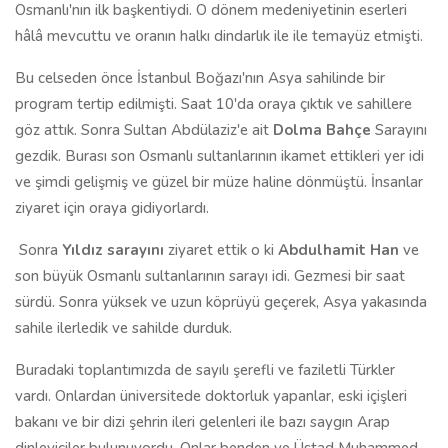
Osmanlı'nın ilk başkentiydi. O dönem medeniyetinin eserleri
hâlâ mevcuttu ve oranın halkı dindarlık ile ile temayüz etmişti.
Bu celseden önce İstanbul Boğazı'nın Asya sahilinde bir
program tertip edilmişti. Saat 10'da oraya çıktık ve sahillere
göz attık. Sonra Sultan Abdülaziz'e ait
Dolma Bahçe
Sarayını
gezdik. Burası son Osmanlı sultanlarının ikamet ettikleri yer idi
ve şimdi gelişmiş ve güzel bir müze haline dönmüştü. İnsanlar
ziyaret için oraya gidiyorlardı.
Sonra
Yıldız sarayını
ziyaret ettik o ki
Abdulhamit Han
ve
son büyük Osmanlı sultanlarının sarayı idi. Gezmesi bir saat
sürdü. Sonra yüksek ve uzun köprüyü geçerek, Asya yakasında
sahile ilerledik ve sahilde durduk.
Buradaki toplantımızda de sayılı şerefli ve faziletli Türkler
vardı. Onlardan üniversitede doktorluk yapanlar, eski içişleri
bakanı ve bir dizi şehrin ileri gelenleri ile bazı saygın Arap