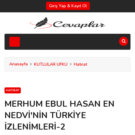
Giriş Yap & Kayıt Ol
Anasayfa
KUTLULAR UFKU
Hatırat
HATIRAT
MERHUM EBUL HASAN EN
NEDVİ'NİN TÜRKİYE
İZLENİMLERİ-2