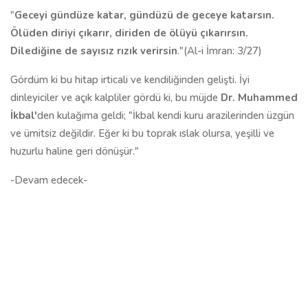
"
Geceyi gündüze katar, gündüzü de geceye katarsın.
Ölüden diriyi çıkarır, diriden de ölüyü çıkarırsın.
Dilediğine de sayısız rızık verirsin
."(Al-i İmran: 3/27)
Gördüm ki bu hitap irticali ve kendiliğinden gelişti. İyi
dinleyiciler ve açık kalpliler gördü ki, bu müjde
Dr. Muhammed
İkbal'
den kulağıma geldi; "İkbal kendi kuru arazilerinden üzgün
ve ümitsiz değildir. Eğer ki bu toprak ıslak olursa, yeşilli ve
huzurlu haline geri dönüşür."
-Devam edecek-