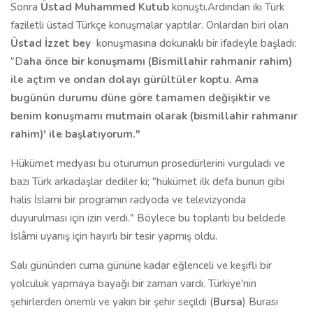
Sonra
Üstad Muhammed Kutub
konuştı.Ardından iki Türk
faziletli üstad Türkçe konuşmalar yaptılar. Onlardan biri olan
Üstad İzzet bey
konuşmasına dokunaklı bir ifadeyle başladı:
"D
aha önce bir konuşmamı (Bismillahir rahmanir rahim)
ile açtım ve ondan dolayı gürültüler koptu. Ama
bugünün durumu düne göre tamamen değişiktir ve
benim konuşmamı mutmain olarak (bismillahir rahmanır
rahim)' ile başlatıyorum."
Hükümet medyası bu oturumun prosedürlerini vurguladı ve
bazı Türk arkadaşlar dediler ki; "hükümet ilk defa bunun gibi
halis İslami bir programın radyoda ve televizyonda
duyurulması için izin verdi." Böylece bu toplantı bu beldede
İslâmi uyanış için hayırlı bir tesir yapmış oldu.
Salı gününden cuma gününe kadar eğlenceli ve keşifli bir
yolculuk yapmaya bayağı bir zaman vardı. Türkiye'nin
şehirlerden önemli ve yakın bir şehir seçildi (
Bursa
) Burası