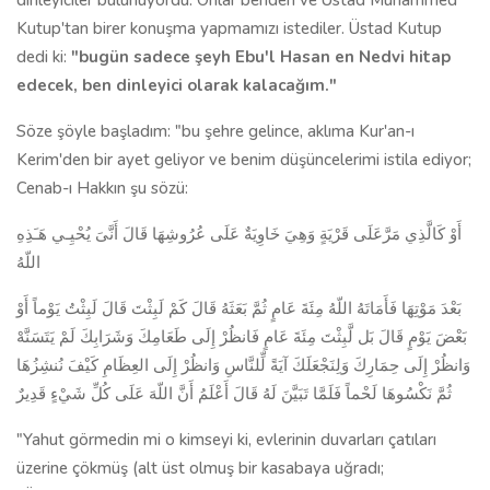
dinleyiciler bulunuyordu. Onlar benden ve Üstad Muhammed
Kutup'tan birer konuşma yapmamızı istediler. Üstad Kutup
dedi ki:
"bugün sadece şeyh Ebu'l Hasan en Nedvi hitap
edecek, ben dinleyici olarak kalacağım."
Söze şöyle başladım: "bu şehre gelince, aklıma Kur'an-ı
Kerim'den bir ayet geliyor ve benim düşüncelerimi istila ediyor;
Cenab-ı Hakkın şu sözü:
أَوْ كَالَّذِي مَرَّعَلَى قَرْيَةٍ وَهِيَ خَاوِيَةٌ عَلَى عُرُوشِهَا قَالَ أَنَّىَ يُحْيِـي هَـَذِهِ
اللّهُ
بَعْدَ مَوْتِهَا فَأَمَاتَهُ اللّهُ مِئَةَ عَامٍ ثُمَّ بَعَثَهُ قَالَ كَمْ لَبِثْتَ قَالَ لَبِثْتُ يَوْماً أَوْ
بَعْضَ يَوْمٍ قَالَ بَل لَّبِثْتَ مِئَةَ عَامٍ فَانظُرْ إِلَى طَعَامِكَ وَشَرَابِكَ لَمْ يَتَسَنَّهْ
وَانظُرْ إِلَى حِمَارِكَ وَلِنَجْعَلَكَ آيَةً لِّلنَّاسِ وَانظُرْ إِلَى العِظَامِ كَيْفَ نُنشِزُهَا
ثُمَّ نَكْسُوهَا لَحْماً فَلَمَّا تَبَيَّنَ لَهُ قَالَ أَعْلَمُ أَنَّ اللّهَ عَلَى كُلِّ شَيْءٍ قَدِيرٌ
"Yahut görmedin mi o kimseyi ki, evlerinin duvarları çatıları
üzerine çökmüş (alt üst olmuş bir kasabaya uğradı;