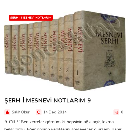
SERH-I MESNEVI NOTLARIM
ŞERH-İ MESNEVİ NOTLARIM-9
Salih Okur
14 Dec, 2014
0
9. Cilt *“Ben zerreler gördüm ki, hepsinin ağzı açık, lokma
bekliyordu. Eğer onların yediklerini söyleyecek olursam, bahis