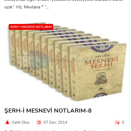
uzar.” Hz. Mevlana * “...
SERH-I MESNEVI NOTLARIM
ŞERH-İ MESNEVİ NOTLARIM-8
Salih Okur
07 Dec, 2014
0