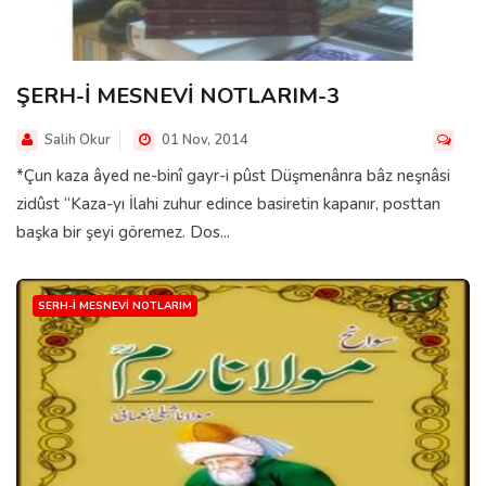
ŞERH-İ MESNEVİ NOTLARIM-3
Salih Okur
01 Nov, 2014
*Çun kaza âyed ne-binî gayr-i pûst Düşmenânra bâz neşnâsi
zidûst “Kaza-yı İlahi zuhur edince basiretin kapanır, posttan
başka bir şeyi göremez. Dos...
SERH-I MESNEVI NOTLARIM