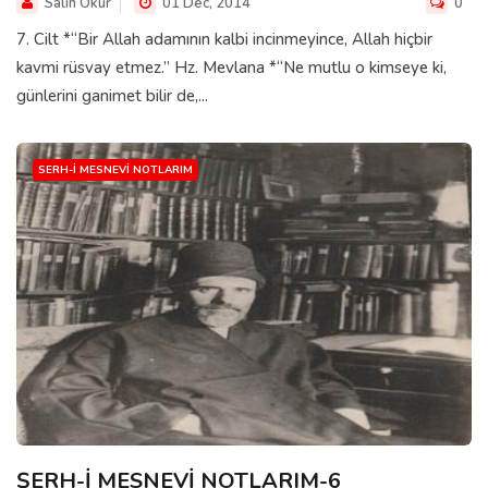
Salih Okur
01 Dec, 2014
0
7. Cilt *“Bir Allah adamının kalbi incinmeyince, Allah hiçbir
kavmi rüsvay etmez.” Hz. Mevlana *“Ne mutlu o kimseye ki,
günlerini ganimet bilir de,...
SERH-I MESNEVI NOTLARIM
ŞERH-İ MESNEVİ NOTLARIM-6