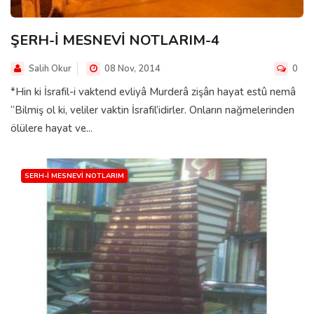
ŞERH-İ MESNEVİ NOTLARIM-4
Salih Okur
08 Nov, 2014
0
*Hin ki İsrafil-i vaktend evliyâ Murderâ zişân hayat estû nemâ
“Bilmiş ol ki, veliler vaktin İsrafil’idirler. Onların nağmelerinden
ölülere hayat ve...
SERH-I MESNEVI NOTLARIM