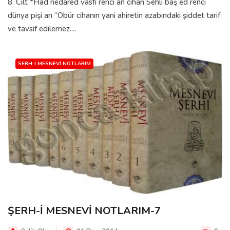
8. Cilt *Had nedared vasfı renci an cihan Sehli baş ed renci
dünya pişi an “Öbür cihanın yani ahiretin azabındaki şiddet tarif
ve tavsif edilemez....
SERH-I MESNEVI NOTLARIM
ŞERH-İ MESNEVİ NOTLARIM-7