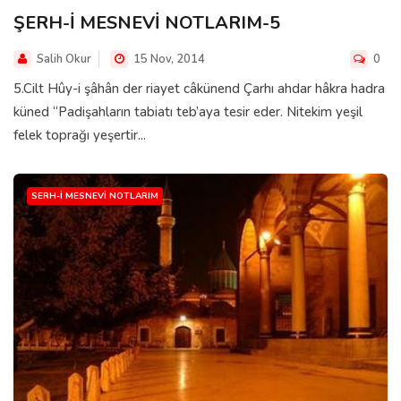
ŞERH-İ MESNEVİ NOTLARIM-5
Salih Okur
15 Nov, 2014
0
5.Cilt Hûy-i şâhân der riayet câkünend Çarhı ahdar hâkra hadra
küned “Padişahların tabiatı teb’aya tesir eder. Nitekim yeşil
felek toprağı yeşertir...
SERH-I MESNEVI NOTLARIM