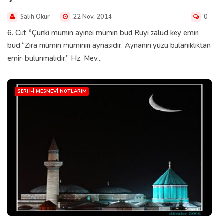
Salih Okur
22 Nov, 2014
0
6. Cilt *Çunki mümin ayinei mümin bud Ruyi zalud key emin
bud “Zira mümin müminin aynasıdır. Aynanın yüzü bulanıklıktan
emin bulunmalıdır.” Hz. Mev...
SERH-I MESNEVI NOTLARIM