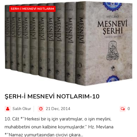
SERH-I MESNEVI NOTLARIM
ŞERH-İ MESNEVİ NOTLARIM-10
Salih Okur
21 Dec, 2014
0
10. Cilt *“Herkesi bir iş için yaratmışlar, o işin meylini,
muhabbetini onun kalbine koymuşlardır.” Hz. Mevlana
*“Namaz yumurtasından civcivi çıkara...