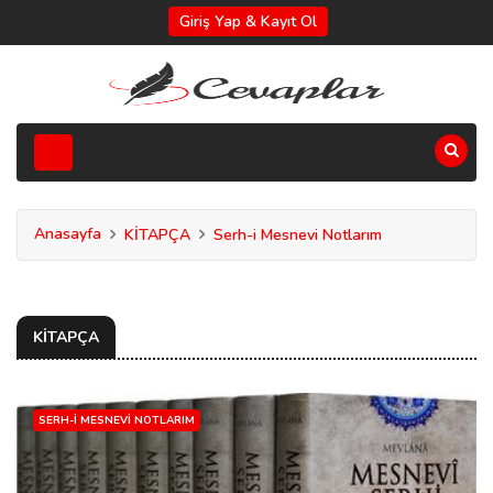
Giriş Yap & Kayıt Ol
Anasayfa
KİTAPÇA
Serh-i Mesnevi Notlarım
KİTAPÇA
SERH-I MESNEVI NOTLARIM