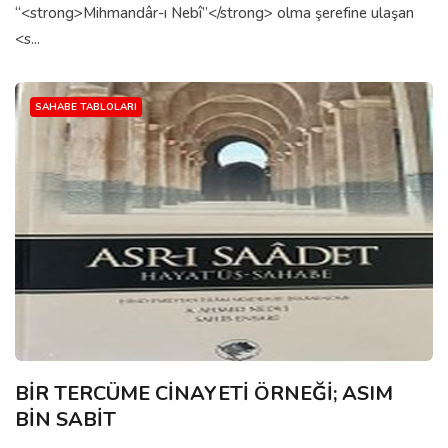
“<strong>Mihmandâr-ı Nebî”</strong> olma şerefine ulaşan
<s...
SAHABE TABLOLARI
BİR TERCÜME CİNAYETİ ÖRNEĞİ; ASIM
BİN SABİT