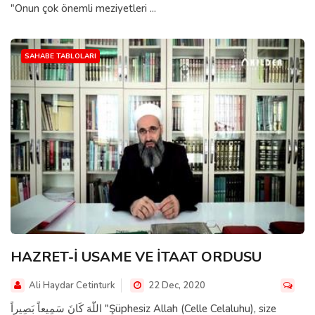
"Onun çok önemli meziyetleri ...
SAHABE TABLOLARI
HAZRET-İ USAME VE İTAAT ORDUSU
Ali Haydar Cetinturk
22 Dec, 2020
اللّهَ كَانَ سَمِيعاً بَصِيراً "Şüphesiz Allah (Celle Celaluhu), size