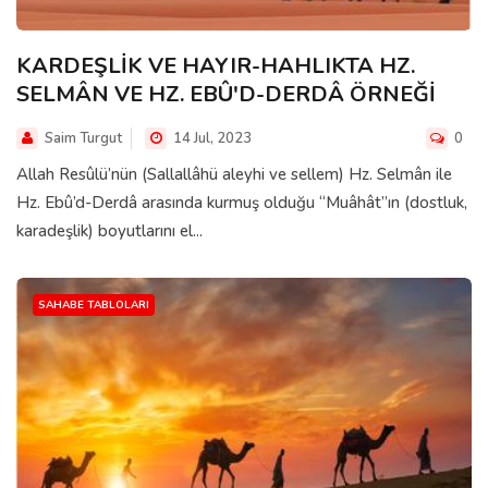
KARDEŞLİK VE HAYIR-HAHLIKTA HZ.
SELMÂN VE HZ. EBÛ'D-DERDÂ ÖRNEĞİ
Saim Turgut
14 Jul, 2023
0
Allah Resûlü’nün (Sallallâhü aleyhi ve sellem) Hz. Selmân ile
Hz. Ebû’d-Derdâ arasında kurmuş olduğu “Muâhât”ın (dostluk,
karadeşlik) boyutlarını el...
SAHABE TABLOLARI