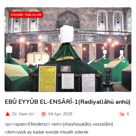
SAHABE TABLOLARI
EBÛ EYYÛB EL-ENSÂRÎ-1(Radiyallâhü anhü)
Dr. Saim Ari
04 Apr, 2025
0
<p><span>Efendimiz’i <em>(Aleyhissalâtü vesselâm)
</em>yedi ay kadar evinde misafir ederek