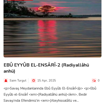
EBÛ EYYÛB EL-ENSÂRÎ-2 (Radiyallâhü
anhü)
Saim Turgut
15 Apr, 2025
0
<p>Savaş Meydanlarında Ebû Eyyûb El-Ensârî</p> <p>Ebû
Eyyûb el-Ensârî <em>(Radiyallâhü anhü)</em>, Bedir
Savaşı’nda Efendimiz’in <em>(Aleyhissalâtü ve...