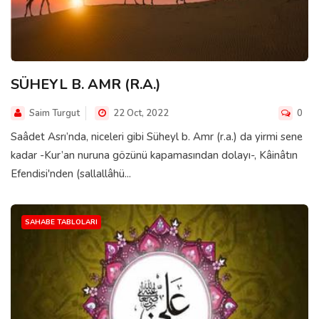
SÜHEYL B. AMR (R.A.)
Saim Turgut
22 Oct, 2022
0
Saâdet Asrı’nda, niceleri gibi Süheyl b. Amr (r.a.) da yirmi sene
kadar -Kur’an nuruna gözünü kapamasından dolayı-, Kâinâtın
Efendisi'nden (sallallâhü...
SAHABE TABLOLARI