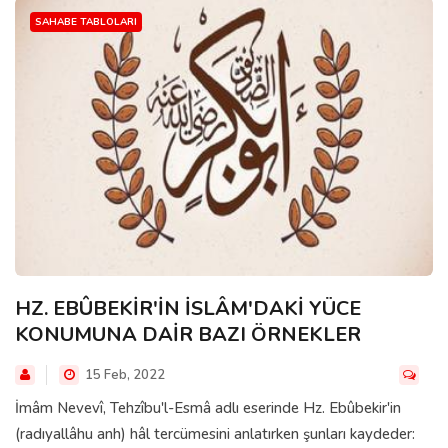
SAHABE TABLOLARI
HZ. EBÛBEKİR'İN İSLÂM'DAKİ YÜCE
KONUMUNA DAİR BAZI ÖRNEKLER
15 Feb, 2022
İmâm Nevevî, Tehzîbu'l-Esmâ adlı eserinde Hz. Ebûbekir'in
(radıyallâhu anh) hâl tercümesini anlatırken şunları kaydeder: