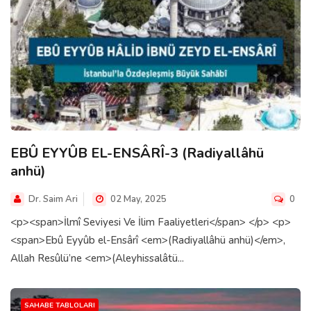
EBÛ EYYÛB EL-ENSÂRÎ-3 (Radiyallâhü
anhü)
Dr. Saim Ari
02 May, 2025
0
<p><span>İlmî Seviyesi Ve İlim Faaliyetleri</span> </p> <p>
<span>Ebû Eyyûb el-Ensârî <em>(Radiyallâhü anhü)</em>,
Allah Resûlü’ne <em>(Aleyhissalâtü...
SAHABE TABLOLARI