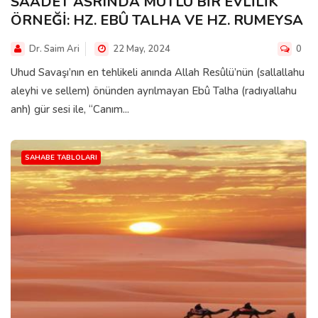
SAÂDET ASRINDA MUTLU BİR EVLİLİK
ÖRNEĞİ: HZ. EBÛ TALHA VE HZ. RUMEYSA
Dr. Saim Ari
22 May, 2024
0
Uhud Savaşı’nın en tehlikeli anında Allah Resûlü’nün (sallallahu
aleyhi ve sellem) önünden ayrılmayan Ebû Talha (radıyallahu
anh) gür sesi ile, “Canım...
SAHABE TABLOLARI