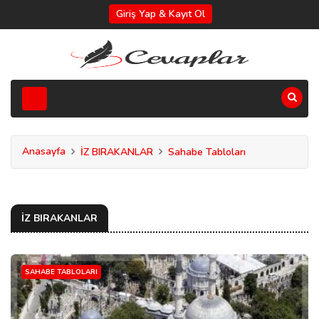
Giriş Yap & Kayıt Ol
Anasayfa
İZ BIRAKANLAR
Sahabe Tabloları
İZ BIRAKANLAR
SAHABE TABLOLARI