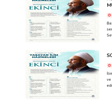
M
Baz
se
Sey
S
İl
ve
edi