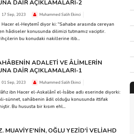
UNA DAİR AÇIKLAMALARI-2
17 Sep, 2023
Muhammed Salih Ekinci
n Hacer el-Heytemî diyor ki: "Sahabe arasında cereyan
en hâdiseler konusunda dilimizi tutmamız vaciptir.
ihçilerin bu konudaki nakillerine itib...
AHÂBENİN ADALETİ VE ÂLİMLERİN
UNA DAİR AÇIKLAMALARI-1
01 Sep, 2023
Muhammed Salih Ekinci
âfız ibn Hacer el-Askalânî el-İsâbe adlı eserinde diyorki:
hli-sünnet, sahâbenin âdil olduğu konusunda ittifak
iştir. Bu hususta bir kısım ehl...
Z. MUAVİYE'NİN, OĞLU YEZİD'İ VELİAHD