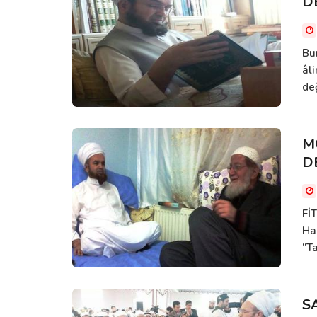
D
Bu
âli
de
M
D
Fİ
Ha
“Ta
S