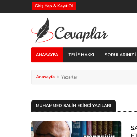
Giriş Yap & Kayıt Ol
ANASAYFA
TELİF HAKKI
SORULARINIZ İ
Anasayfa
Yazarlar
MUHAMMED SALIH EKINCI YAZILARI
S
E