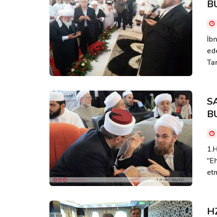
B
İb
ed
Tar
S
B
1.H
"E
etm
H