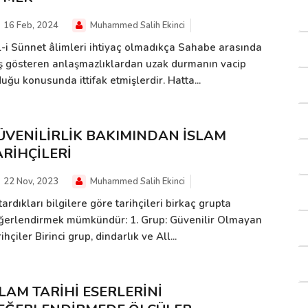
16 Feb, 2024
Muhammed Salih Ekinci
l-i Sünnet âlimleri ihtiyaç olmadıkça Sahabe arasında
ş gösteren anlaşmazlıklardan uzak durmanın vacip
uğu konusunda ittifak etmişlerdir. Hatta...
ÜVENİLİRLİK BAKIMINDAN İSLAM
ARİHÇİLERİ
22 Nov, 2023
Muhammed Salih Ekinci
ardıkları bilgilere göre tarihçileri birkaç grupta
ğerlendirmek mümkündür: 1. Grup: Güvenilir Olmayan
ihçiler Birinci grup, dindarlık ve All...
SLAM TARİHİ ESERLERİNİ