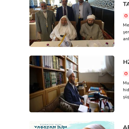
T
Me
şe
anh
H
Muâ
hi
şü
A