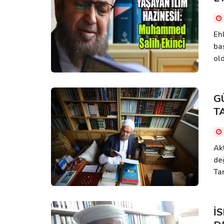
Eh
ba
old
G
T
Akt
de
Tar
İ