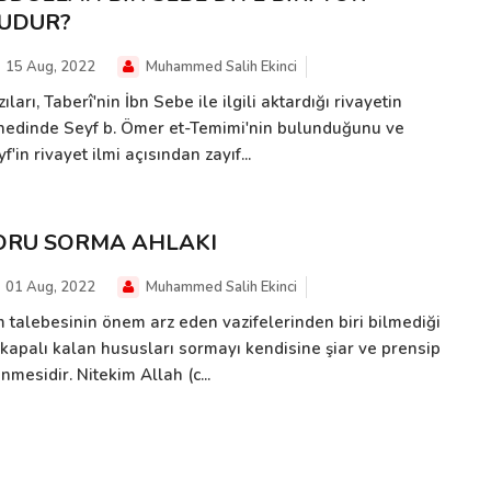
UDUR?
15 Aug, 2022
Muhammed Salih Ekinci
ıları, Taberî'nin İbn Sebe ile ilgili aktardığı rivayetin
nedinde Seyf b. Ömer et-Temimi'nin bulunduğunu ve
f'in rivayet ilmi açısından zayıf...
ORU SORMA AHLAKI
01 Aug, 2022
Muhammed Salih Ekinci
im talebesinin önem arz eden vazifelerinden biri bilmediği
 kapalı kalan hususları sormayı kendisine şiar ve prensip
nmesidir. Nitekim Allah (c...