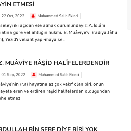
AYİN ETMESİ
22 Oct, 2022
Muhammed Salih Ekinci
seleyi iki açıdan ele almak durumundayız: A. İslâm
riatına göre veliahtlığın hükmü B. Muâviye'yi (radıyallâhu
), Yezid'i veliaht yap¬maya se...
Z. MUÂVİYE RÂŞİD HALÎFELERDENDİR
01 Sep, 2022
Muhammed Salih Ekinci
viye'nin (r.a) hayatına az çok vakıf olan biri, onun
dayete eren ve erdiren raşid halifelerden olduğundan
phe etmez
BDULLAH BİN SEBE DİYE BİRİ YOK