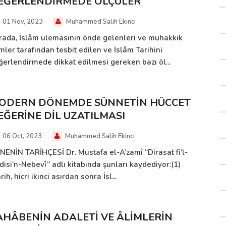
EĞERLENDİRMEDE ÖLÇÜLER
01 Nov, 2023
Muhammed Salih Ekinci
rada, İslâm ulemasının önde gelenleri ve muhakkik
mler tarafından tesbit edilen ve İslâm Tarihini
ğerlendirmede dikkat edilmesi gereken bazı öl...
ODERN DÖNEMDE SÜNNETİN HÜCCET
EĞERİNE DİL UZATILMASI
06 Oct, 2023
Muhammed Salih Ekinci
TNENİN TARİHÇESİ Dr. Mustafa el-A’zamî “Dirasat fi’l-
disi’n-Nebevî” adlı kitabında şunları kaydediyor:(1)
rih, hicri ikinci asırdan sonra İsl...
AHÂBENİN ADALETİ VE ÂLİMLERİN