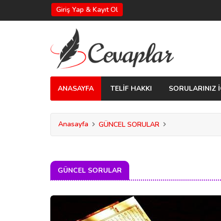
Giriş Yap & Kayıt Ol
ANASAYFA
TELİF HAKKI
SORULARINIZ İ
Anasayfa
GÜNCEL SORULAR
GÜNCEL SORULAR