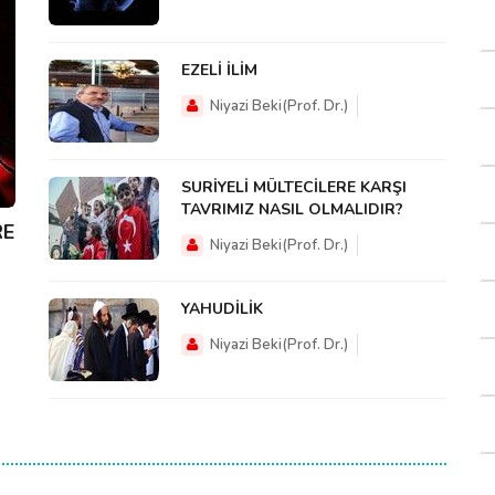
EZELİ İLİM
Niyazi Beki(Prof. Dr.)
SURİYELİ MÜLTECİLERE KARŞI
TAVRIMIZ NASIL OLMALIDIR?
RE
Niyazi Beki(Prof. Dr.)
YAHUDİLİK
Niyazi Beki(Prof. Dr.)