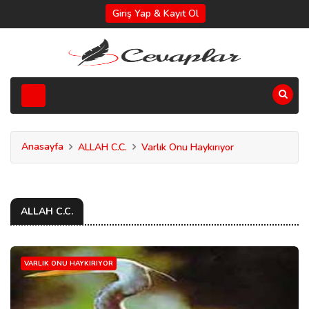
Giriş Yap & Kayıt Ol
Anasayfa
ALLAH C.C.
Varlık Onu Haykırıyor
ALLAH C.C.
VARLIK ONU HAYKIRIYOR