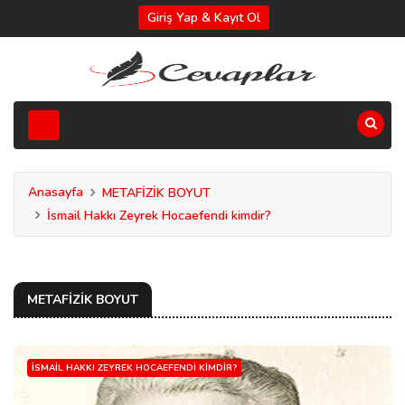
Giriş Yap & Kayıt Ol
Anasayfa
METAFİZİK BOYUT
İsmail Hakkı Zeyrek Hocaefendi kimdir?
METAFİZİK BOYUT
İSMAIL HAKKI ZEYREK HOCAEFENDI KIMDIR?