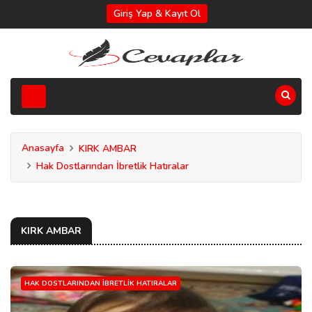
Giriş Yap & Kayıt Ol
Anasayfa
KIRK AMBAR
Hak Dostlarından İbretlik Hatıralar
KIRK AMBAR
HAK DOSTLARINDAN İBRETLIK HATIRALAR