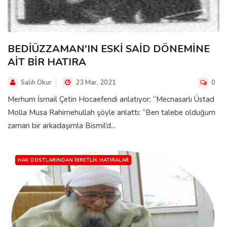
BEDİÜZZAMAN'IN ESKİ SAİD DÖNEMİNE
AİT BİR HATIRA
Salih Okur
23 Mar, 2021
0
Merhum İsmail Çetin Hocaefendi anlatıyor; “Mecnasarlı Üstad
Molla Musa Rahimehullah şöyle anlattı: “Ben talebe olduğum
zaman bir arkadaşımla Bismil’d...
HAK DOSTLARINDAN İBRETLIK HATIRALAR