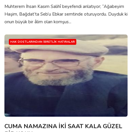
Muhterem İhsan Kasım Salihî beyefendi anlatıyor; “Ağabeyim
Haşim, Bağdat’ta Seb’u Ebkar semtinde oturuyordu. Duyduk ki
onun büyük bir âlim olan komşus...
HAK DOSTLARINDAN İBRETLIK HATIRALAR
CUMA NAMAZINA İKİ SAAT KALA GÜZEL