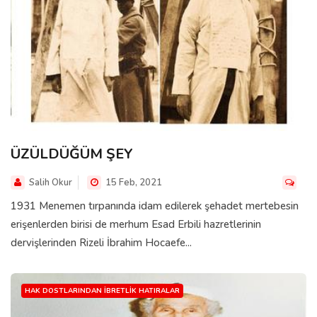
ÜZÜLDÜĞÜM ŞEY
Salih Okur
15 Feb, 2021
1931 Menemen tırpanında idam edilerek şehadet mertebesin
erişenlerden birisi de merhum Esad Erbili hazretlerinin
dervişlerinden Rizeli İbrahim Hocaefe...
HAK DOSTLARINDAN İBRETLIK HATIRALAR