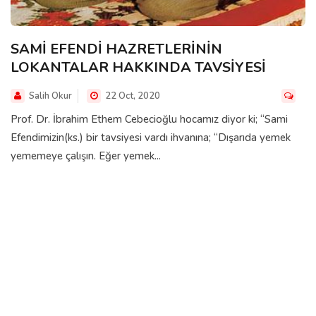
SAMİ EFENDİ HAZRETLERİNİN
LOKANTALAR HAKKINDA TAVSİYESİ
Salih Okur
22 Oct, 2020
Prof. Dr. İbrahim Ethem Cebecioğlu hocamız diyor ki; “Sami
Efendimizin(ks.) bir tavsiyesi vardı ihvanına; “Dışarıda yemek
yememeye çalışın. Eğer yemek...
HAK DOSTLARINDAN İBRETLIK HATIRALAR