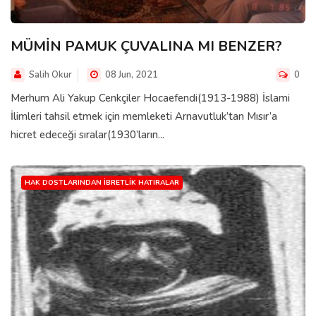
MÜMİN PAMUK ÇUVALINA MI BENZER?
Salih Okur
08 Jun, 2021
0
Merhum Ali Yakup Cenkçiler Hocaefendi(1913-1988) İslami
İlimleri tahsil etmek için memleketi Arnavutluk’tan Mısır’a
hicret edeceği sıralar(1930’ların...
HAK DOSTLARINDAN İBRETLIK HATIRALAR