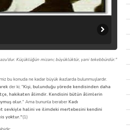
vazu'dur. Küçüklüğün mizanı; büyüklüktür, yani tekebbürdür.
"
rimiz bu konuda ne kadar büyük ikazlarda bulunmuşlardır.
arek
der ki; "
Kişi, bulunduğu yörede kendisinden daha
tçe, hakikaten âlimdir. Kendisini bütün âlimlerin
oymuş olur.
" Ama bununla beraber
Kadı
t sevkiyle halini ve ilimdeki mertebesini kendini
is yoktur.
"
(1)
bidir;