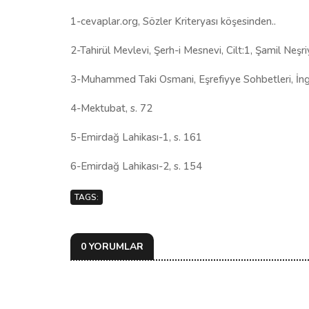
1-cevaplar.org, Sözler Kriteryası köşesinden..
2-Tahirül Mevlevi, Şerh-i Mesnevi, Cilt:1, Şamil Neşr
3-Muhammed Taki Osmani, Eşrefiyye Sohbetleri, İngili
4-Mektubat, s. 72
5-Emirdağ Lahikası-1, s. 161
6-Emirdağ Lahikası-2, s. 154
TAGS:
0 YORUMLAR