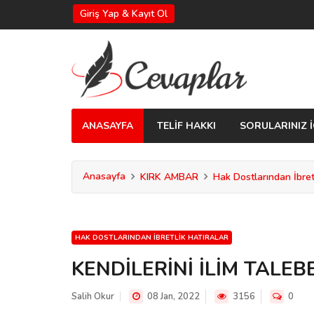
Giriş Yap & Kayıt Ol
ANASAYFA
TELİF HAKKI
SORULARINIZ İ
Anasayfa
KIRK AMBAR
Hak Dostlarından İbretl
HAK DOSTLARINDAN İBRETLIK HATIRALAR
KENDİLERİNİ İLİM TALE
Salih Okur
08 Jan, 2022
3156
0