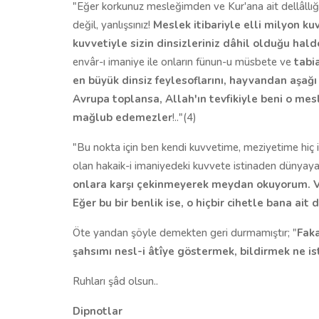
"Eğer korkunuz mesleğimden ve Kur'ana ait dellâllığ
değil, yanlışsınız!
Meslek itibariyle elli milyon k
kuvvetiyle sizin dinsizleriniz dâhil olduğu hal
envâr-ı imaniye ile onların fünun-u müsbete ve
tabi
en büyük dinsiz feylesoflarını, hayvandan aşağ
Avrupa toplansa, Allah'ın tevfikiyle beni o mes
mağlub edemezler
!.."(4)
"Bu nokta için ben kendi kuvvetime, meziyetime hiç i
olan hakaik-i imaniyedeki kuvvete istinaden dünyaya
onlara karşı çekinmeyerek
meydan
okuyorum
. 
Eğer bu bir benlik ise, o hiçbir cihetle bana ait
Öte yandan şöyle demekten geri durmamıştır; "
Faka
şahsımı
ne
sl-i âtîye göstermek, bildirmek
ne
is
Ruhları şâd olsun..
Dipnotlar