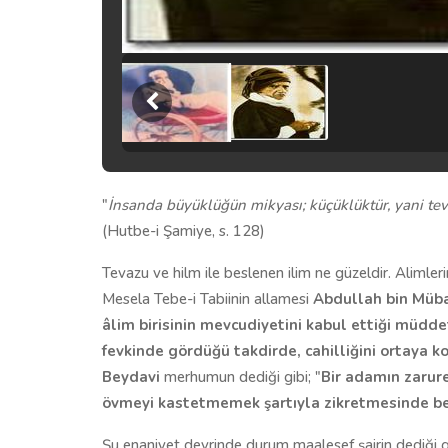
"
İnsanda büyüklüğün
mikyası;
küçüklüktür, yani te
(Hutbe-i Şamiye, s. 128)
Tevazu ve hilm ile beslenen ilim ne güzeldir. Alimle
Mesela Tebe-i Tabiinin allamesi
Abdullah bin Müb
âlim birisinin mevcudiyetini kabul ettiği müdde
fevkinde gördüğü takdirde, cahilliğini ortaya k
Beydavi
merhumun dediği gibi; "
Bir adamın zarure
övmeyi kastetmemek şartıyla zikretmesinde be
Şu enaniyet devrinde durum maalesef şairin dediği gi