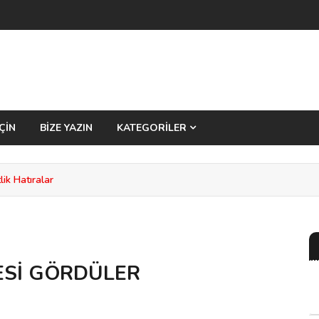
ÇİN
BİZE YAZIN
KATEGORİLER
ik Hatıralar
BESİ GÖRDÜLER