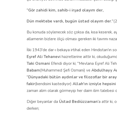
"
Gör zahidi kim, sahib-i irşad olayım der,
Dün mektebe vardı, bugün üstad olayım der
."(2
Bu konuda söylenecek söz çoksa da, kısa keserek, ayn
allamenin bizlere ölçü olması gereken iki tavrını naza
İlki 1943'de dar-ı bekaya irtihal eden Hindistan'ın s
Eşref Ali Tehanevi
hazretlerine aittir ki, okuduğu
Taki Osmani
Efendi diyor ki; "Mevlana Eşref Ali Te
Babam
(Muhammed Şefi Osmani) ve
Abdulhayy Ari
"
Dünyadaki bütün aydınlar ve filozoflar bir aray
fakir
(kendisini kastediyor)
Allah'ın izniyle hepsini
zaman alim olarak görmeyip her daim ilim talebesi ol
Diğer beyanlar da
Üstad Bediüzzaman
'a attir ki
derken;