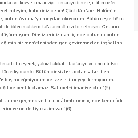
ımdan ve kuvve-i maneviye-i imaniyeden ise; ellibin nefer
uvvetindeyim, haberiniz olsun!
Çünki
Kur'an-ı Hakîm'in
de, bütün Avrupa'ya
meydan
okuyorum
. Bütün neşrettiğim
at
dedikleri muhkem kal'alarını zîr ü zeber etmişim.
Onların
ı düşürmüşüm. Dinsizleriniz dahi içinde bulunan bütün
leğimin bir mes'elesinden geri çeviremezler; inşâallah
timad etmeyerek, yalnız hakikat-ı Kur'aniye ve onun tefsiri
 ilân ediyorum ki:
Bütün dinsizler toplansalar, ben
Ve başımı eğmiyorum ve izzet-i ilmiyeyi kırmıyorum.
 değil ve benlik olamaz. Salabet-i imaniye olur
."(5)
t tarihe geçmek ve bu asır âlimlerinin içinde kendi âdi
terim ve
ne
de
liyakatim
var
.
"(6)