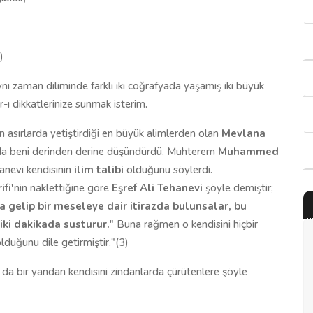
)
ı zaman diliminde farklı iki coğrafyada yaşamış iki büyük
r-ı dikkatlerinize sunmak isterim.
on asırlarda yetiştirdiği en büyük alimlerden olan
Mevlana
mda beni derinden derine düşündürdü. Muhterem
Muhammed
hanevi kendisinin
ilim talibi
olduğunu söylerdi.
fi'
nin naklettiğine göre
Eşref Ali Tehanevi
şöyle demiştir;
a gelip bir meseleye dair itirazda bulunsalar, bu
 iki dakikada susturur.
" Buna rağmen o kendisini hiçbir
duğunu dile getirmiştir."(3)
, o da bir yandan kendisini zindanlarda çürütenlere şöyle