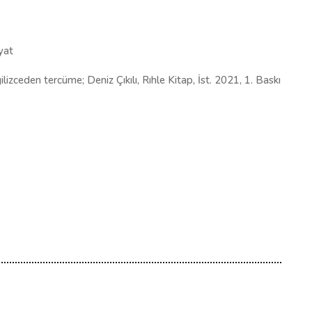
iyat
zceden tercüme; Deniz Çıkılı, Rıhle Kitap, İst. 2021, 1. Baskı