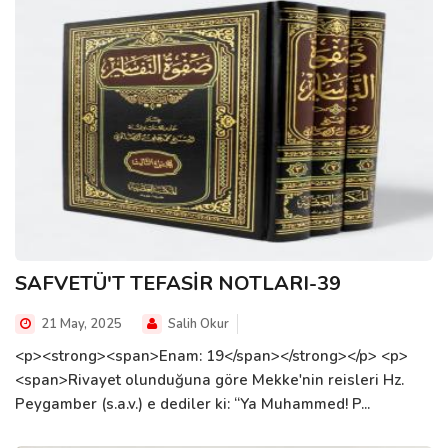
SAFVETÜ'T TEFASİR NOTLARI-39
21 May, 2025
Salih Okur
<p><strong><span>Enam: 19</span></strong></p> <p>
<span>Rivayet olunduğuna göre Mekke'nin reisleri Hz.
Peygamber (s.a.v.) e dediler ki: “Ya Muhammed! P...