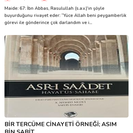
Maide: 67: İbn Abbas, Rasulullah (s.a.v.)'ın şöyle
buyurduğunu rivayet eder: “Yüce Allah beni peygamberlik
görevi ile gönderince çok darlandım ve i...
BİR TERCÜME CİNAYETİ ÖRNEĞİ; ASIM
BİN SABİT