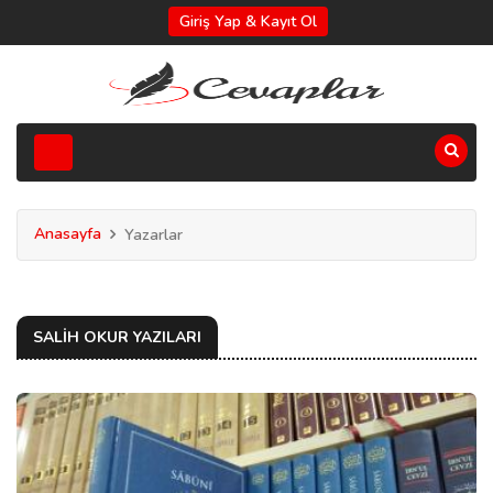
Giriş Yap & Kayıt Ol
Anasayfa
Yazarlar
SALIH OKUR YAZILARI