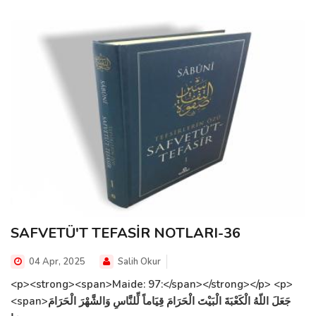
SAFVETÜ'T TEFASİR NOTLARI-36
04 Apr, 2025
Salih Okur
<p><strong><span>Maide: 97:</span></strong></p> <p>
<span>جَعَلَ اللّهُ الْكَعْبَةَ الْبَيْتَ الْحَرَامَ قِيَاماً لِّلنَّاسِ وَالشَّهْرَ الْحَرَامَ