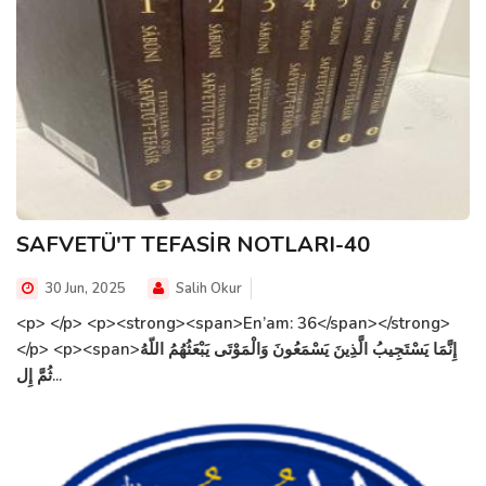
SAFVETÜ'T TEFASİR NOTLARI-40
30 Jun, 2025
Salih Okur
<p> </p> <p><strong><span>En’am: 36</span></strong>
</p> <p><span>إِنَّمَا يَسْتَجِيبُ الَّذِينَ يَسْمَعُونَ وَالْمَوْتَى يَبْعَثُهُمُ اللّهُ
ثُمَّ إِل...