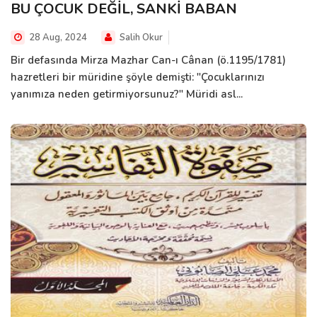
BU ÇOCUK DEĞİL, SANKİ BABAN
28 Aug, 2024
Salih Okur
Bir defasında Mirza Mazhar Can-ı Cânan (ö.1195/1781)
hazretleri bir müridine şöyle demişti: "Çocuklarınızı
yanımıza neden getirmiyorsunuz?" Müridi asl...