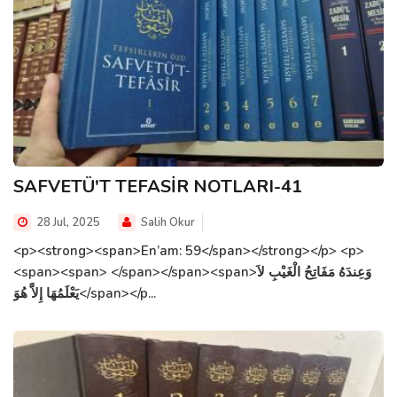
SAFVETÜ'T TEFASİR NOTLARI-41
28 Jul, 2025
Salih Okur
<p><strong><span>En’am: 59</span></strong></p> <p>
<span><span> </span></span><span>وَعِندَهُ مَفَاتِحُ الْغَيْبِ لاَ
يَعْلَمُهَا إِلاَّ هُوَ</span></p...