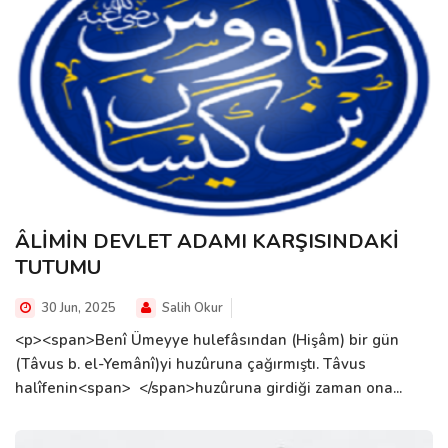
ÂLİMİN DEVLET ADAMI KARŞISINDAKİ
TUTUMU
30 Jun, 2025
Salih Okur
<p><span>Benî Ümeyye hulefâsından (Hişâm) bir gün
(Tâvus b. el-Yemânî)yi huzûruna çağırmıştı. Tâvus
halîfenin<span> </span>huzûruna girdiği zaman ona...