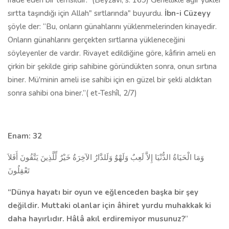
ifade eden bir temsildir.”
(Beyzâvî, s. 169)
Genellikle ağır yükler
sırtta taşındığı için Allah" sırtlarında" buyurdu.
İbn-i Cüzeyy
şöyle der: “Bu, onların günahlarını yüklenmelerinden kinayedir.
Onların günahlarını gerçek­ten sırtlarına yükleneceğini
söyleyenler de vardır. Rivayet edildiğine göre, kâfirin ameli en
çirkin bir şekilde girip sahibine göründükten sonra, onun sırtına
biner. Mü'minin ameli ise sahibi için en güzel bir şekli aldıktan
son­ra sahibi ona biner.”(
et-Teshîl, 2/7)
Enam: 32
وَمَا الْحَيَاةُ الدُّنْيَا إِلاَّ لَعِبٌ وَلَهْوٌ وَلَلدَّارُ الآخِرَةُ خَيْرٌ لِّلَّذِينَ يَتَّقُونَ أَفَلاَ
تَعْقِلُونَ
“Dünya hayatı bir oyun ve eğlenceden başka bir şey
değildir. Muttaki olanlar için âhiret yurdu muhak­kak ki
daha hayırlıdır. Hâlâ akıl erdiremiyor musu­nuz?
”