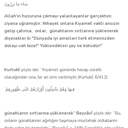
سَاء مَا يَزِرُونَ
Allah'ın huzuruna çıkmayı yalanlayanlar ger­çekten
ziyana uğramıştır. Nihayet onlara Kıyamet vakti ansızın
gelip çatınca,
onlar,
günahlarını sırtlarına yüklenerek
diyecekler ki "Dünyada iyi amelleri terk etmemizden
dolayı vah bize!" Yüklendikleri şey ne kötü­dür!”
Kurtubî
şöyle der: “Kıyamet gününde hesap süratli
olacağından ona, bir an ismi verilmiştir.(
Kurtubî, 6/412)
فِيهَا وَهُمْ يَحْمِلُونَ أَوْزَارَهُمْ عَلَى ظُهُورِهِمْ
günahlarını sırtlarına yüklenerek”
Beyzâvî
şöyle der: “Bu,
onların günahlarının ağırlığını taşımaya müstehak olduklarım