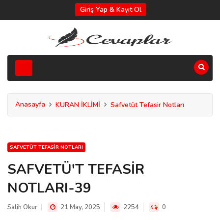
Giriş Yap & Kayıt Ol
Anasayfa
KURAN İKLİMİ
Safvetüt Tefasir Notları
SAFVETÜT TEFASIR NOTLARI
SAFVETÜ'T TEFASİR
NOTLARI-39
Salih Okur
21 May, 2025
2254
0