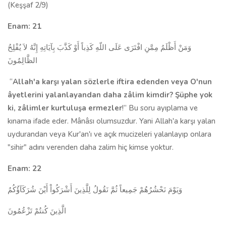
(Keşşaf 2/9)
Enam: 21
وَمَنْ أَظْلَمُ مِمَّنِ افْتَرَى عَلَى اللّهِ كَذِباً أَوْ كَذَّبَ بِآيَاتِهِ إِنَّهُ لاَ يُفْلِحُ
الظَّالِمُونَ
“
Allah'a karşı yalan sözlerle iftira edenden ve­ya O'nun
âyetlerini yalanlayandan daha zâlim kimdir? Şüphe yok
ki, zâlimler kurtuluşa ermezler
!” Bu soru ayıplama ve
kınama ifade eder. Mânâsı olumsuzdur. Yani Allah'a karşı yalan
uydurandan veya Kur'an'ı ve açık mucizeleri yalanlayıp onlara
"sihir" adını veren­den daha zalim hiç kimse yoktur.
Enam: 22
وَيَوْمَ نَحْشُرُهُمْ جَمِيعاً ثُمَّ نَقُولُ لِلَّذِينَ أَشْرَكُواْ أَيْنَ شُرَكَآؤُكُمُ
الَّذِينَ كُنتُمْ تَزْعُمُونَ