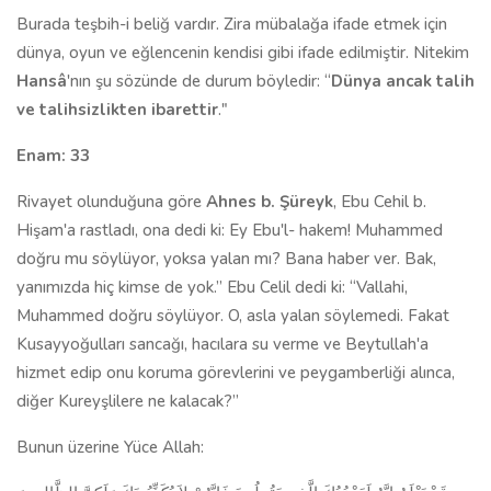
Burada teşbih-i beliğ vardır. Zira mübalağa ifade etmek için
dünya, oyun ve eğlencenin kendisi gibi ifade edilmiştir. Nitekim
Hansâ
'nın şu sözünde de durum böyledir: “
Dünya ancak talih
ve talih­sizlikten ibarettir
."
Enam: 33
Rivayet olunduğuna göre
Ahnes b. Şüreyk
, Ebu Cehil b.
Hişam'a rastladı, ona dedi ki: Ey Ebu'l- hakem! Muhammed
doğru mu söylüyor, yok­sa yalan mı? Bana haber ver. Bak,
yanımızda hiç kimse de yok.” Ebu Celil dedi ki: “Vallahi,
Muhammed doğru söylüyor. O, asla yalan söylemedi. Fa­kat
Kusayyoğulları sancağı, hacılara su verme ve Beytullah'a
hizmet edip onu koruma görevlerini ve peygamberliği alınca,
diğer Kureyşlilere ne kalacak?”
Bunun üzerine Yüce Allah: