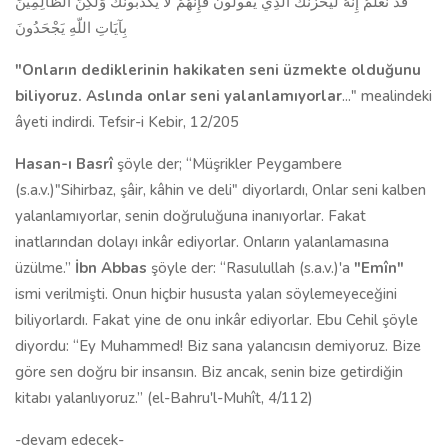
قَدْ نَعْلَمُ إِنَّهُ لَيَحْزُنُكَ الَّذِي يَقُولُونَ فَإِنَّهُمْ لاَ يُكَذِّبُونَكَ وَلَكِنَّ الظَّالِمِينَ
بِآيَاتِ اللّهِ يَجْحَدُونَ
"Onların dediklerinin hakikaten seni üzmekte olduğunu
biliyoruz. Aslında onlar seni yalanlamıyorlar
..." mealin­deki
âyeti indirdi. Tefsir-i Kebir, 12/205
Hasan-ı Basrî
şöyle der; “Müşrikler Peygambere
(s.a.v.)"Sihirbaz, şâir, kâhin ve deli" diyorlardı, Onlar seni kalben
yalanlamıyorlar, senin doğruluğuna inanıyorlar. Fakat
inatlarından dolayı inkâr ediyorlar. Onların yalanlamasına
üzülme.”
İbn Abbas
şöyle der: “Rasulullah (s.a.v.)'a
"Emîn"
ismi verilmişti. Onun hiçbir hususta yalan söy­lemeyeceğini
biliyorlardı. Fakat yine de onu inkâr ediyorlar. Ebu Cehil şöy­le
diyordu: “Ey Muhammed! Biz sana yalancısın demiyoruz. Bize
göre sen doğru bir insansın. Biz ancak, senin bize getirdiğin
kitabı yalanlıyoruz.” (el-Bahru'l-Muhît, 4/112)
-devam edecek-