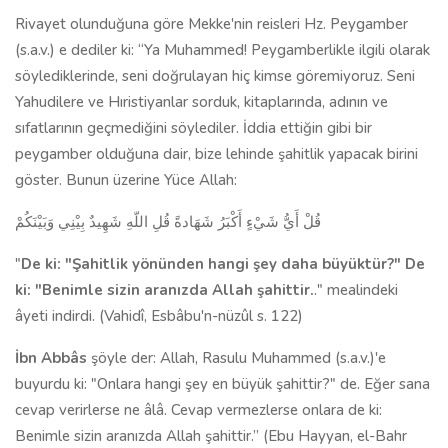
Rivayet olunduğuna göre Mekke'nin reisleri Hz. Peygamber
(s.a.v.) e dediler ki: “Ya Muhammed! Peygamberlikle ilgili olarak
söylediklerinde, seni doğrulayan hiç kimse göremiyoruz. Seni
Yahudilere ve Hıristiyanlar sorduk, kitaplarında, adının ve
sıfatlarının geçmediğini söylediler. İddia ettiğin gibi bir
peygamber olduğuna dair, bize lehinde şahitlik yapacak biri­ni
göster. Bunun üzerine Yüce Allah:
قُلْ أَيُّ شَيْءٍ أَكْبَرُ شَهَادةً قُلِ اللّهِ شَهِيدٌ بِيْنِي وَبَيْنَكُمْ
"
De ki: "Şahitlik yönünden hangi şey daha büyüktür?" De
ki: "Benimle sizin aranızda Allah şahittir.
." mealinde­ki
âyeti indirdi. (Vahidî, Esbâbu'n-nüzûl s. 122)
İbn Abbâs
şöyle der: Allah, Rasulu Muhammed (s.a.v.)'e
buyurdu ki: "Onlara hangi şey en büyük şahittir?" de. Eğer sana
cevap verirlerse ne âlâ. Cevap vermezlerse onlara de ki:
Benimle sizin aranızda Allah şahittir.”
(Ebu Hayyan, el-Bahr