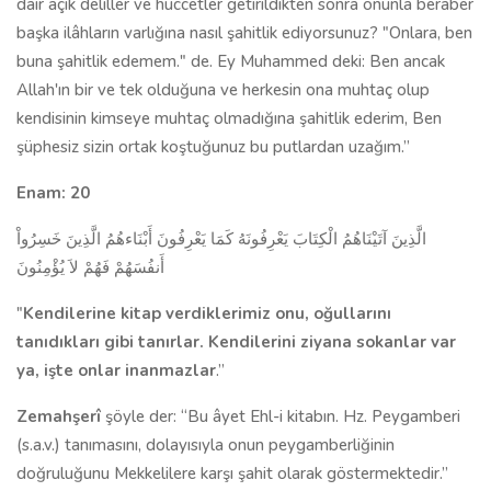
dair açık deliller ve hüccetler getirildikten sonra onunla beraber
başka ilâhların varlığına nasıl şahitlik ediyorsunuz? "Onlara, ben
buna şahitlik edemem." de. Ey Muhammed deki: Ben ancak
Allah'ın bir ve tek olduğuna ve herkesin ona muhtaç olup
kendisinin kimseye muhtaç olmadığına şahitlik ederim, Ben
şüphesiz sizin ortak koştuğunuz bu putlardan uzağım.”
Enam: 20
الَّذِينَ آتَيْنَاهُمُ الْكِتَابَ يَعْرِفُونَهُ كَمَا يَعْرِفُونَ أَبْنَاءهُمُ الَّذِينَ خَسِرُواْ
أَنفُسَهُمْ فَهُمْ لاَ يُؤْمِنُونَ
"
Kendilerine kitap verdiklerimiz onu, oğulla­rını
tanıdıkları gibi tanırlar. Kendilerini ziyana sokan­lar var
ya, işte onlar inanmazlar
.”
Zemahşerî
şöyle der: “Bu âyet Ehl-i kitabın. Hz. Peygamberi
(s.a.v.) tanımasını, dolayısıyla onun peygamberliğinin
doğruluğunu Mekkelilere karşı şahit olarak göstermektedir.”