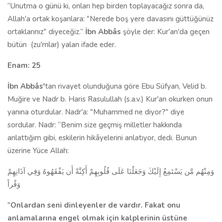
“Unutma o günü ki, onları hep birden toplaya­cağız sonra da,
Allah'a ortak koşanlara: "Nerede boş yere davasını güttüğünüz
ortaklarınız" diyeceğiz.”
İbn Abbâs
şöyle der: Kur'an'da geçen
bütün
(zu'mlar) yalan ifade eder.
Enam: 25
İbn Abbâs'
tan rivayet olunduğuna göre Ebu Süfyan, Velid b.
Muğire ve Nadr b. Haris Rasulullah (s.a.v.) Kur'an okurken onun
yanına oturdular. Nadr'a: "Muhammed ne diyor?" diye
sordular. Nadr: “Benim size geçmiş milletler hakkında
anlattığım gibi, eskilerin hikâyelerini anlatıyor, dedi. Bunun
üzerine Yüce Allah:
وَمِنْهُم مَّن يَسْتَمِعُ إِلَيْكَ وَجَعَلْنَا عَلَى قُلُوبِهِمْ أَكِنَّةً أَن يَفْقَهُوهُ وَفِي آذَانِهِمْ
وَقْراً
"
Onlardan seni dinleyenler de vardır. Fakat onu
anlamalarına engel olmak için kalplerinin üstüne