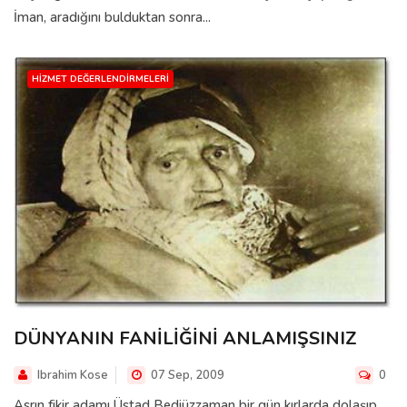
İman, aradığını bulduktan sonra...
HIZMET DEĞERLENDIRMELERI
DÜNYANIN FANİLİĞİNİ ANLAMIŞSINIZ
Ibrahim Kose
07 Sep, 2009
0
Asrın fikir adamı Üstad Bediüzzaman bir gün kırlarda dolaşıp