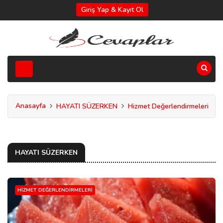
Giriş Yap & Kayıt Ol
Anasayfa
HAYATI SÜZERKEN
Hizmet Değerlendirmeleri
HAYATI SÜZERKEN
HIZMET DEĞERLENDIRMELERI