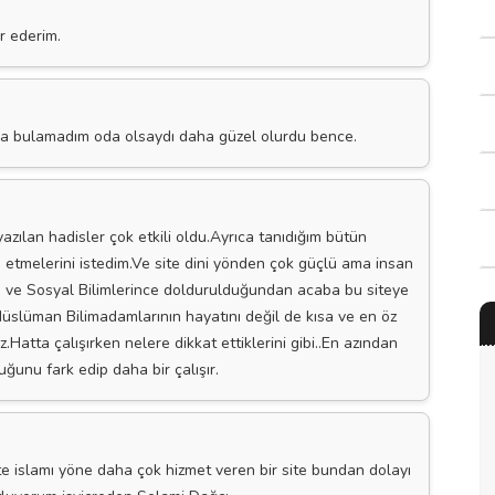
r ederim.
ma bulamadım oda olsaydı daha güzel olurdu bence.
azılan hadisler çok etkili oldu.Ayrıca tanıdığım bütün
p etmelerini istedim.Ve site dini yönden çok güçlü ama insan
en ve Sosyal Bilimlerince doldurulduğundan acaba bu siteye
Müslüman Bilimadamlarının hayatını değil de kısa ve en öz
Hatta çalışırken nelere dikkat ettiklerini gibi..En azından
ğunu fark edip daha bir çalışır.
ite islamı yöne daha çok hizmet veren bir site bundan dolayı