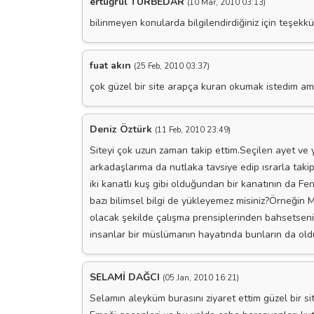
ertuğrul TÜRBEDAR
(10 Mar, 2010 03:13)
bilinmeyen konularda bilgilendirdiğiniz için teşekkü
fuat akın
(25 Feb, 2010 03:37)
çok güzel bir site arapça kuran okumak istedim a
Deniz Öztürk
(11 Feb, 2010 23:49)
Siteyi çok uzun zaman takip ettim.Seçilen ayet ve y
arkadaşlarıma da nutlaka tavsiye edip ısrarla taki
iki kanatlı kuş gibi olduğundan bir kanatının da F
bazı bilimsel bilgi de yükleyemez misiniz?Örneğin 
olacak şekilde çalışma prensiplerinden bahsetseniz.
insanlar bir müslümanın hayatında bunların da oldu
SELAMİ DAĞCI
(05 Jan, 2010 16:21)
Selamın aleyküm burasını ziyaret ettim güzel bir s