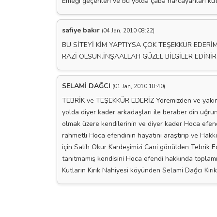
Emeği geçenleri ve bu yolda çaba harcayanları ku
safiye bakır
(04 Jan, 2010 08:22)
BU SİTEYİ KİM YAPTIYSA ÇOK TEŞEKKÜR EDERİ
RAZİ OLSUN.İNŞAALLAH GÜZEL BİLGİLER EDİNİRİ
SELAMİ DAĞCI
(01 Jan, 2010 18:40)
TEBRİK ve TEŞEKKÜR EDERİZ Yöremizden ve yakın 
yolda diyer kader arkadaşları ile beraber din uğr
olmak üzere kendilerinin ve diyer kader Hoca efe
rahmetli Hoca efendinin hayatını araştırıp ve Hakkı
için Salih Okur Kardeşimizi Cani gönülden Tebrik 
tanıtmamış kendisini Hoca efendi hakkında toplam
Kutların Kırık Nahiyesi köyünden Selami Dağcı Kırık