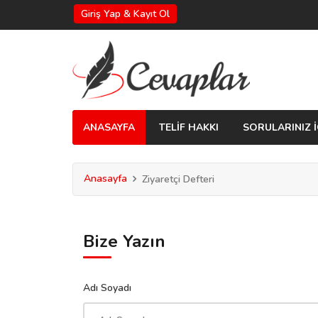
Giriş Yap & Kayıt Ol
ANASAYFA
TELİF HAKKI
SORULARINIZ İ
Anasayfa
Ziyaretçi Defteri
Bize Yazın
Adı Soyadı