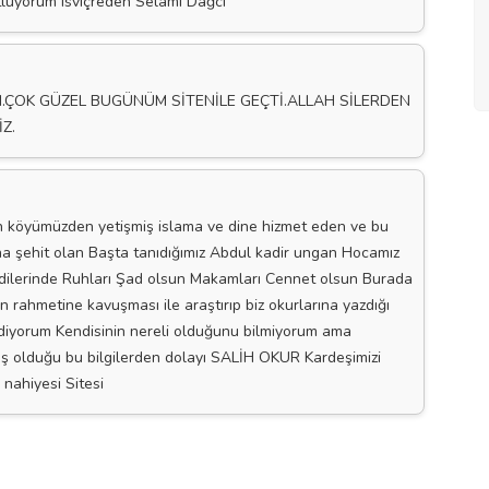
tluyorum isviçreden Selami Dağcı
M.ÇOK GÜZEL BUGÜNÜM SİTENİLE GEÇTİ.ALLAH SİLERDEN
Z.
köyümüzden yetişmiş islama ve dine hizmet eden ve bu
una şehit olan Başta tanıdığımız Abdul kadir ungan Hocamız
ndilerinde Ruhları Şad olsun Makamları Cennet olsun Burada
n rahmetine kavuşması ile araştırıp biz okurlarına yazdığı
Ediyorum Kendisinin nereli olduğunu bilmiyorum ama
ış olduğu bu bilgilerden dolayı SALİH OKUR Kardeşimizi
 nahiyesi Sitesi