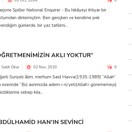
02 Oct, 2024
0
rjorie Spiller National Enquirer - Bu hikâyeyi ihtiyar bir
stumdan dinlemiştim. Ben gençken ve kendime pek
endiğim günlerde, bir yaz tatilimi...
ÖĞRETMENİMİZİN AKLI YOKTUR”
Salih Okur
02 Nov, 2020
0
ğerli Suriyeli âlim, merhum Said Havva(1935-1989) “Allah”
ı eserinde “Biz asrımızda adem-i rü’yeti(Allah’ı görememeyi)
sizliklerine sebep kıla...
BDÜLHAMİD HAN'IN SEVİNCİ