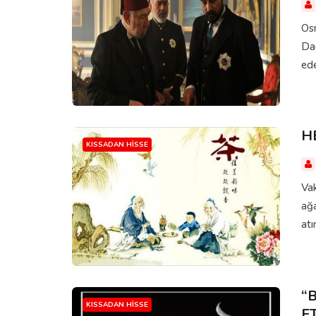
Os
Dağ
ede
H
KISSADAN HISSE
Vak
ağa
atı
“
KISSADAN HISSE
E