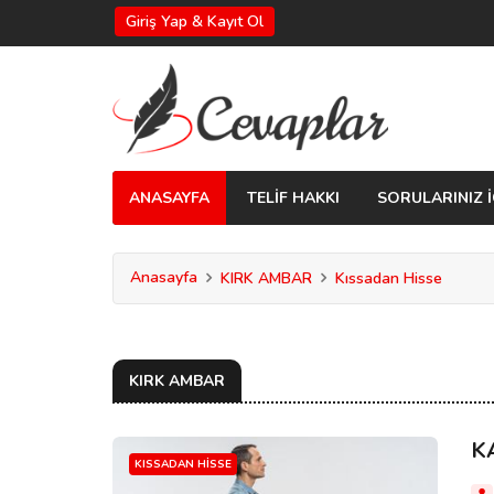
Giriş Yap & Kayıt Ol
ANASAYFA
TELİF HAKKI
SORULARINIZ İ
Anasayfa
KIRK AMBAR
Kıssadan Hisse
KIRK AMBAR
K
KISSADAN HISSE