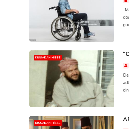
-Ma
do
güv
“
KISSADAN HISSE
De
adl
din
A
KISSADAN HISSE