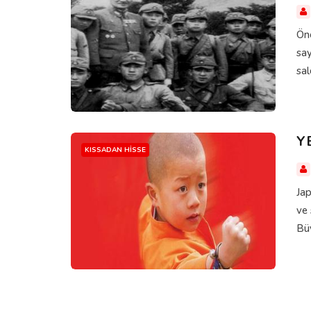
Öne
say
sal
Y
KISSADAN HISSE
Jap
ve 
Büy