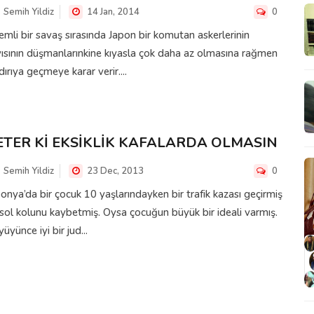
Semih Yildiz
14 Jan, 2014
0
mli bir savaş sırasında Japon bir komutan askerlerinin
ısının düşmanlarınkine kıyasla çok daha az olmasına rağmen
dırıya geçmeye karar verir....
ETER Kİ EKSİKLİK KAFALARDA OLMASIN
Semih Yildiz
23 Dec, 2013
0
onya’da bir çocuk 10 yaşlarındayken bir trafik kazası geçirmiş
sol kolunu kaybetmiş. Oysa çocuğun büyük bir ideali varmış.
üyünce iyi bir jud...