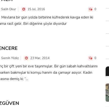
Salih Okur
15 Jul, 2016
0
 Mevlana bir gün yolda birbirine küfrederek kavga eden iki
ma rast gelir. Biri diğerine şöyle diyordur
ENCERE
Semih Yildiz
23 Mar, 2014
0
ç bir çift yeni bir eve taşınmışlar. Bir gün sabah kahvaltılarını
arken bakmışlar ki komşu hanım da çamaşır asıyor. Kadın
asına demiş ki; “...
ZGÜVEN