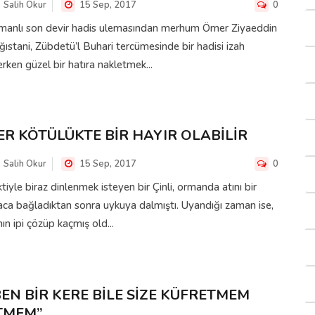
Salih Okur
15 Sep, 2017
0
manlı son devir hadis ulemasından merhum Ömer Ziyaeddin
ıstani, Zübdetü’l Buhari tercümesinde bir hadisi izah
rken güzel bir hatıra nakletmek...
ER KÖTÜLÜKTE BİR HAYIR OLABİLİR
Salih Okur
15 Sep, 2017
0
tiyle biraz dinlenmek isteyen bir Çinli, ormanda atını bir
ca bağladıktan sonra uykuya dalmıştı. Uyandığı zaman ise,
nın ipi çözüp kaçmış old...
BEN BİR KERE BİLE SİZE KÜFRETMEM
TMEM”