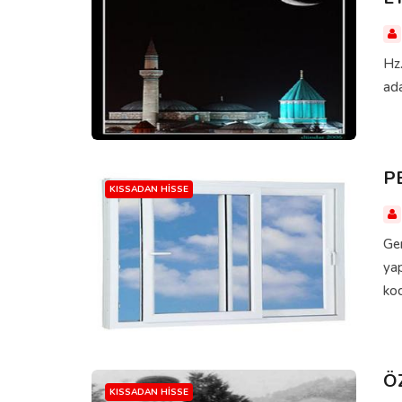
Hz.
ada
P
KISSADAN HISSE
Gen
yap
koc
Ö
KISSADAN HISSE