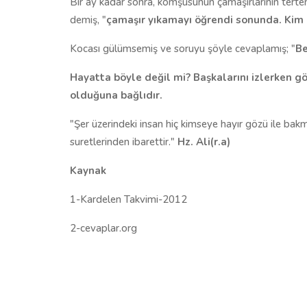
Bir ay kadar sonra, komşusunun çamaşırlarının terte
demiş, "
çamaşır yıkamayı öğrendi sonunda. Kim 
Kocası gülümsemiş ve soruyu şöyle cevaplamış; "
Be
Hayatta böyle değil mi? Başkalarını izlerken g
olduğuna bağlıdır.
"Şer üzerindeki insan hiç kimseye hayır gözü ile bakm
suretlerinden ibarettir."
Hz. Ali(r.a)
Kaynak
1-Kardelen Takvimi-2012
2-cevaplar.org