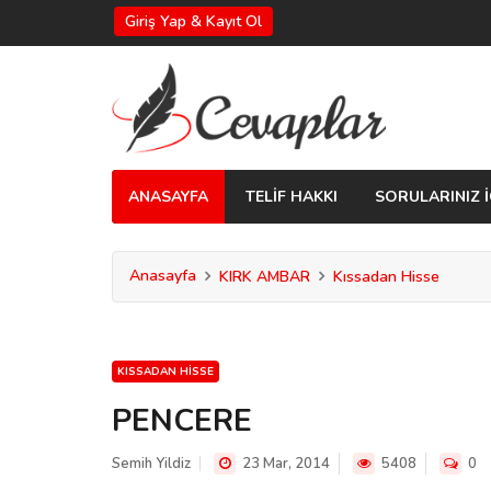
Giriş Yap & Kayıt Ol
ANASAYFA
TELİF HAKKI
SORULARINIZ İ
Anasayfa
KIRK AMBAR
Kıssadan Hisse
KISSADAN HISSE
PENCERE
Semih Yildiz
23 Mar, 2014
5408
0