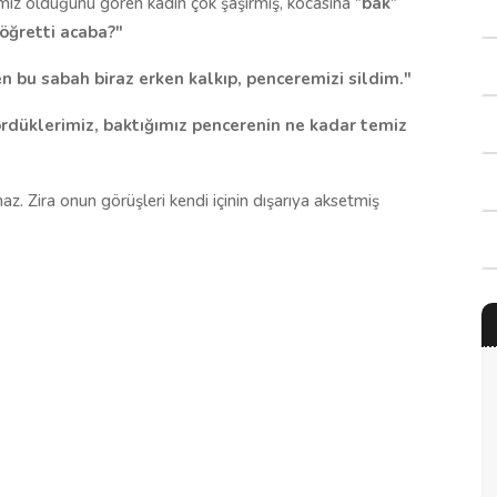
miz olduğunu gören kadın çok şaşırmış, kocasına "
bak
"
öğretti acaba?"
n bu sabah biraz erken kalkıp, penceremizi sildim."
ördüklerimiz, baktığımız pencerenin ne kadar temiz
az. Zira onun görüşleri kendi içinin dışarıya aksetmiş