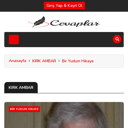
Giriş Yap & Kayıt Ol
Anasayfa
KIRK AMBAR
Bir Yudum Hikaye
KIRK AMBAR
BIR YUDUM HIKAYE