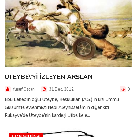
UTEYBE\'Yİ İZLEYEN ARSLAN
Yusuf Ozcan
31 Dec, 2012
0
Ebu Leheb’in oğlu Uteybe, Resulullah (A.S.)’ın kızı Ümmü
Gülsüm’le evlenmişti.Nebi Aleyhisselâm’ın diğer kızı
Rukayye’de Uteybe’nin kardeşi Utbe ile e...
BIR YUDUM HIKAYE