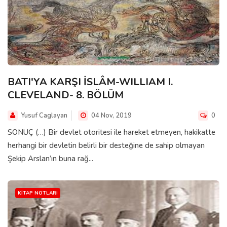
BATI'YA KARŞI İSLÂM-WILLIAM I.
CLEVELAND- 8. BÖLÜM
Yusuf Caglayan
04 Nov, 2019
0
SONUÇ (…) Bir devlet otoritesi ile hareket etmeyen, hakikatte
herhangi bir devletin belirli bir desteğine de sahip olmayan
Şekip Arslan’ın buna rağ...
KITAP NOTLARI