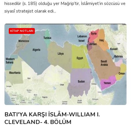
hissedilir (s. 185) olduğu yer Mağrip’tir, İslâmiyet’in sözcüsü ve
siyasî stratejist olarak edi...
KITAP NOTLARI
BATI'YA KARŞI İSLÂM-WILLIAM I.
CLEVELAND- 4. BÖLÜM