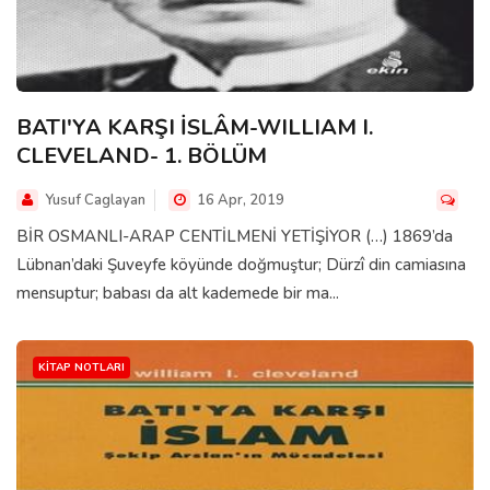
BATI'YA KARŞI İSLÂM-WILLIAM I.
CLEVELAND- 1. BÖLÜM
Yusuf Caglayan
16 Apr, 2019
BİR OSMANLI-ARAP CENTİLMENİ YETİŞİYOR (…) 1869’da
Lübnan’daki Şuveyfe köyünde doğmuştur; Dürzî din camiasına
mensuptur; babası da alt kademede bir ma...
KITAP NOTLARI