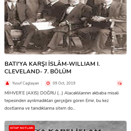
BATI'YA KARŞI İSLÂM-WILLIAM I.
CLEVELAND- 7. BÖLÜM
Yusuf Caglayan
09 Oct, 2019
MİHVER’E (AXIS) DOĞRU (…) Alacaklılarının akbaba misali
tepesinden ayrılmadıkları gerçeğini gören Emir, bu kez
dostlarına ve tanıdıklarına sitem do...
KITAP NOTLARI