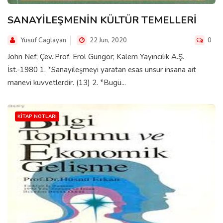
SANAYİLEŞMENİN KÜLTÜR TEMELLERİ
Yusuf Caglayan
22 Jun, 2020
0
John Nef; Çev.:Prof. Erol Güngör; Kalem Yayıncılık A.Ş.
İst.-1980 1. *Sanayileşmeyi yaratan esas unsur insana ait
manevi kuvvetlerdir. (13) 2. *Bugü...
KITAP NOTLARI