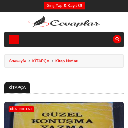
Giriş Yap & Kayıt Ol
Anasayfa
KİTAPÇA
Kitap Notları
KİTAPÇA
KITAP NOTLARI