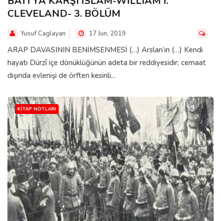
BATI'YA KARŞI İSLÂM-WILLIAM I.
CLEVELAND- 3. BÖLÜM
Yusuf Caglayan
17 Jun, 2019
ARAP DAVASININ BENİMSENMESİ (…) Arslan’ın (…) Kendi
hayatı Dürzî içe dönüklüğünün adeta bir reddiyesidir; cemaat
dışında evlenişi de örften kesinli...
KITAP NOTLARI