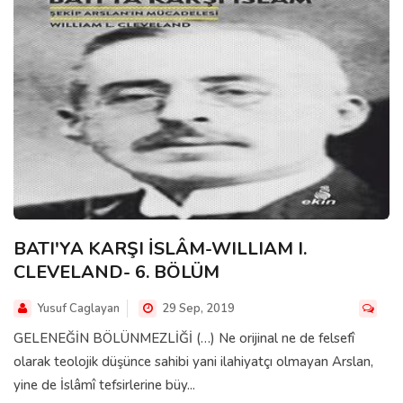
BATI'YA KARŞI İSLÂM-WILLIAM I.
CLEVELAND- 6. BÖLÜM
Yusuf Caglayan
29 Sep, 2019
GELENEĞİN BÖLÜNMEZLİĞİ (…) Ne orijinal ne de felsefî
olarak teolojik düşünce sahibi yani ilahiyatçı olmayan Arslan,
yine de İslâmî tefsirlerine büy...