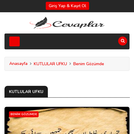
Giriş Yap & Kayıt Ol
Anasayfa
KUTLULAR UFKU
Benim Gözümde
KUTLULAR UFKU
BENIM GÖZÜMDE