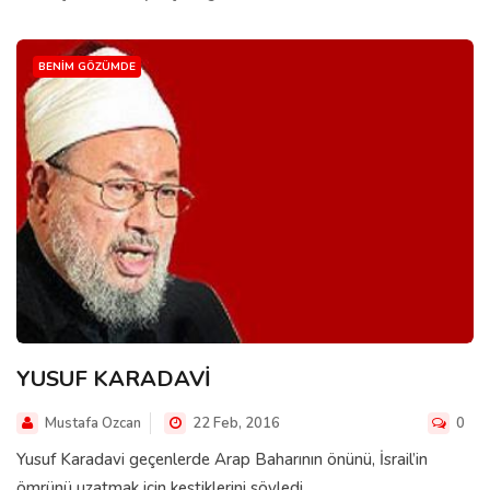
BENIM GÖZÜMDE
YUSUF KARADAVİ
Mustafa Ozcan
22 Feb, 2016
0
Yusuf Karadavi geçenlerde Arap Baharının önünü, İsrail’in
ömrünü uzatmak için kestiklerini söyledi