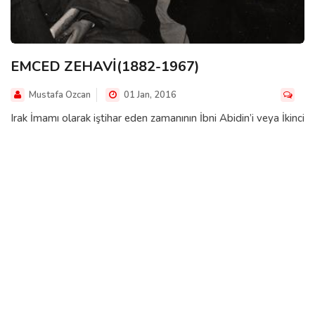
EMCED ZEHAVİ(1882-1967)
Mustafa Ozcan
01 Jan, 2016
Irak İmamı olarak iştihar eden zamanının İbni Abidin’i veya İkinci
Ebu Hanifesi Emced Zehavi, Ümmet içindeki ihtilafları teskin
etmek ve birlik ruhun...
BENIM GÖZÜMDE