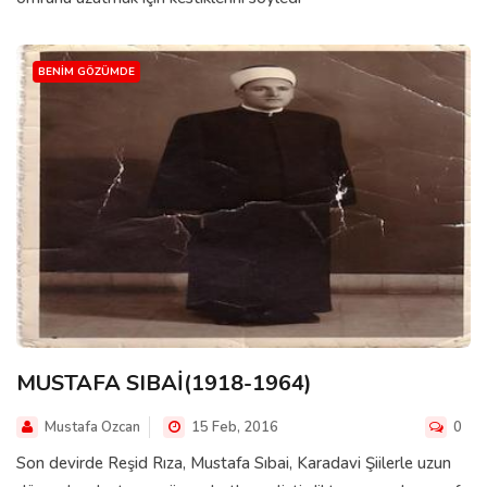
BENIM GÖZÜMDE
MUSTAFA SIBAİ(1918-1964)
Mustafa Ozcan
15 Feb, 2016
0
Son devirde Reşid Rıza, Mustafa Sıbai, Karadavi Şiilerle uzun