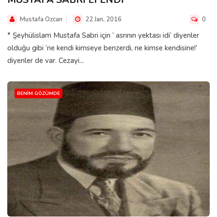
Mustafa Ozcan
22 Jan, 2016
0
* Şeyhülislam Mustafa Sabri için ‘ asrının yektası idi’ diyenler
olduğu gibi ‘ne kendi kimseye benzerdi, ne kimse kendisine!’
diyenler de var. Cezayi...
BENIM GÖZÜMDE