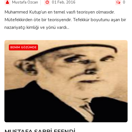
Mustafa Ozcan
01 Feb, 2016
0
Muhammed Kutup’un en temel vasfı teorisyen olmasıdır.
Mütefekkirden öte bir teorisyendir. Tefekkür boyutunu aşan bir
nazariyatçı kimliği ve yönü vardı...
BENIM GÖZÜMDE
MUSTAFA SABRİ EFENDİ