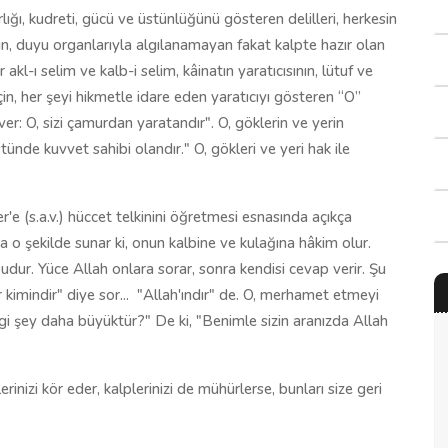
rlığı, kudreti, gücü ve üstünlüğünü gösteren delilleri, herkesin
için, duyu organlarıyla algılanamayan fakat kalpte hazır olan
r akl-ı se­lim ve kalb-i selim, kâinatın yaratıcısının, lütuf ve
in, her şeyi hikmetle idare eden yaratıcıyı gösteren “O”
 ver: O, sizi çamurdan yaratandır". O, göklerin ve yerin
üstünde kuvvet sahibi olandır." O, gökleri ve yeri hak ile
e (s.a.v.) hüccet telkinini öğretmesi esnasında açıkça
 o şekilde sunar ki, onun kalbine ve kulağına hâkim olur.
ur. Yüce Allah onla­ra sorar, sonra kendisi cevap verir. Şu
imin­dir" diye sor...
"Allah'ındır" de. O, merhamet etmeyi
angi şey daha büyüktür?" De ki, "Benimle sizin aranızda Allah
erinizi kör eder, kalpleri­nizi de mühürlerse, bunları size geri