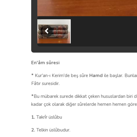
En'âm sûresi
*
Kur'an-ı Kerim'de beş sûre
Hamd
ile başlar. Bunlar
Fâtır suresidir.
*
Bu mübarek surede dik­kat çeken hususlardan biri de o
kadar çok olarak diğer sûrelerde hemen hemen göre
1.
Takrîr üslûbu
2.
Telkin üslûbudur.