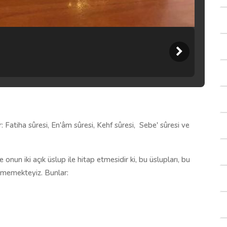
: Fatiha sûresi, En'âm sûresi, Kehf sûresi,
Sebe' sûresi ve
nun iki açık üslup ile hitap etmesidir ki, bu üslupları, bu
memek­teyiz. Bunlar: