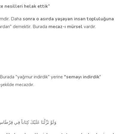
 nesilleri helak ettik”
simdir. Daha
sonra o asırda yaşayan insan toplu­luğuna
lardan" demektir. Bura­da
mecaz-ı mürsel
vardır.
Burada "yağmur indirdik" yerine
"semayı indirdik
"
 şekilde mecazdır.
وَلَوْ نَزَّلْنَا عَلَيْكَ كِتَاباً فِي قِرْطَاسٍ