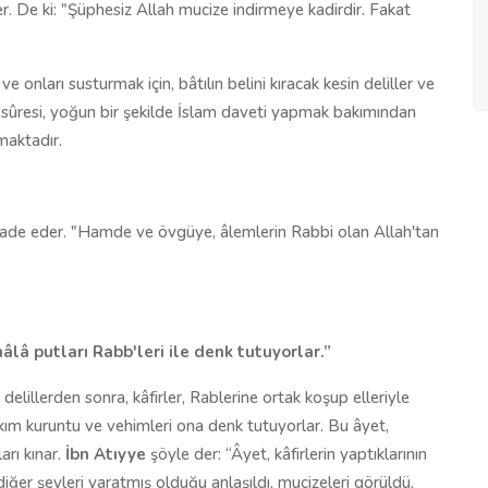
r. De ki: "Şüphesiz Allah mucize indirmeye kadirdir. Fakat
nları sustur­mak için, bâtılın belini kıracak kesin deliller ve
m sûresi, yoğun bir şekilde İslam daveti yapmak bakımından
maktadır.
fade eder. "Hamde ve övgüye, âlemlerin Rabbi olan Allah'tan
hâlâ putları Rabb'leri ile denk tutuyorlar.”
k delillerden sonra, kâfirler, Rablerine ortak koşup elleriyle
takım kuruntu ve vehim­leri ona denk tutuyorlar. Bu âyet,
arı kınar.
İbn Atıyye
şöyle der: “Âyet, kâfirlerin yaptıklarının
ve diğer şeyleri yaratmış olduğu anlaşıldı, mucizeleri görüldü,