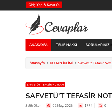
Giriş Yap & Kayıt Ol
ANASAYFA
TELİF HAKKI
SORULARINIZ İ
Anasayfa
KURAN İKLİMİ
Safvetüt Tefasir Notl
SAFVETÜT TEFASIR NOTLARI
SAFVETÜ'T TEFASİR NOT
Salih Okur
02 May, 2025
1774
0