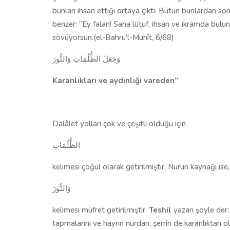
bunları ihsan ettiği ortaya çıktı. Bütün bunlardan so
benzer: “Ey falan! Sana lütuf, ihsan ve ikramda bul
sövüyorsun.(el-Bahru'l-Muhît, 6/68)
وَجَعَلَ الظُّلُمَاتِ وَالنُّورَ
Karanlıkları ve aydınlığı vareden”
Dalâlet yolları çok ve çeşitli olduğu için
الظُّلُمَاتِ
kelimesi çoğul olarak getirilmiştir. Nurun kaynağı ise,
وَالنُّورَ
kelimesi müfret getirilmiştir.
Teshil
yazarı şöyle der:
tapmalarını ve hayrın nurdan, şerrin de karanlıktan o