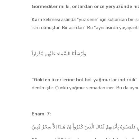
Görmediler mi ki, onlardan önce yeryüzünde nice
Karn
kelimesi aslında "yüz sene" için kullanılan bir i
isim olmuştur. Bir asırdan" Bu "aynı asırda yaşayan
وَأَرْسَلْنَا السَّمَاء عَلَيْهِم مِّدْرَاراً
“Gökten üzerlerine bol bol yağmurlar indirdik”
denilmiştir. Çünkü yağmur se­madan iner. Bu da aynı
Enam: 7:
 فَلَمَسُوهُ بِأَيْدِيهِمْ لَقَالَ الَّذِينَ كَفَرُواْ إِنْ هَـذَا إِلاَّ سِحْرٌ مُّبِينٌ