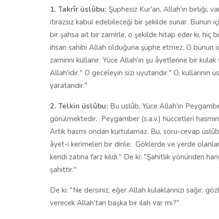
1.
Takrîr üslûbu:
Şüphesiz Kur'an, Allah'ın birliği, va
itirazsız kabul edebileceği bir şekilde sunar. Bunun 
bir şahsa ait bir zamirle, o şekilde hitap eder ki, hiç bi
ihsan sahibi Allah ol­duğuna şüphe etmez. O bunun iç
zamirini kullanır. Yüce Allah'ın şu âyetlerine bir kulak
Allah'ıdır." O geceleyin sizi uyutandır." O, kullarının 
yaratandır."
2.
Telkin üslûbu:
Bu uslûb, Yüce Allah'ın Peygamber'
görülmektedir.
Peygamber (s.a.v.) hüccetleri hasmına
Artık hasmı ondan kurtulamaz. Bu, soru-cevap üslûbud
âyet-i kerimeleri bir dinle:
Göklerde ve yerde olanlar k
kendi zatına farz kıldı." De ki: "Şahitlik yönünden h
şahittir."
De ki: "Ne dersiniz, eğer Allah kulaklarınızı sağır, gözl
verecek Allah'tan başka bir ilah var mı?"