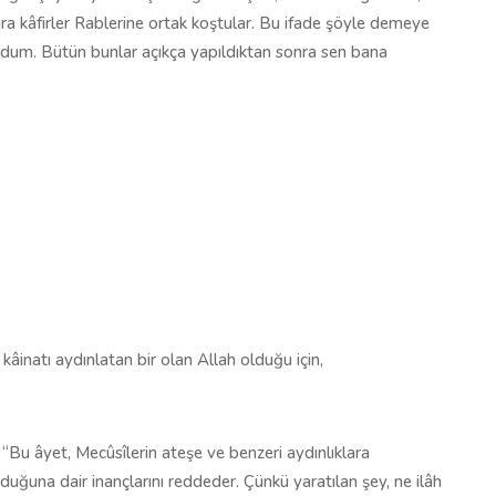
nra kâfirler Rablerine ortak koştular. Bu ifade şöyle demeye
undum. Bütün bunlar açıkça yapıldıktan sonra sen bana
 kâinatı aydınlatan bir olan Allah olduğu için,
 “Bu âyet, Mecûsîlerin ateşe ve benzeri aydınlıklara
lduğuna dair inançlarını reddeder. Çünkü yaratılan şey, ne ilâh