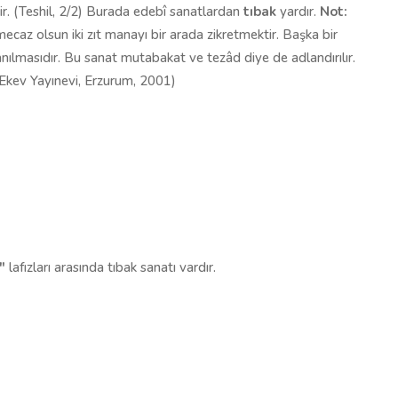
lir. (Teshil, 2/2) Burada edebî sanat­lardan
tıbak
yardır.
Not:
r mecaz olsun iki zıt manayı bir arada zikretmektir. Başka bir
llanılmasıdır. Bu sanat mutabakat ve tezâd diye de adlandırılır.
ı, Ekev Yayınevi, Erzurum, 2001)
"
lafız­ları arasında tıbak sanatı vardır.