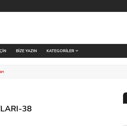
ÇİN
BİZE YAZIN
KATEGORİLER
arı
LARI-38