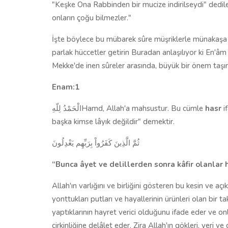
"Keşke Ona Rabbinden bir mucize indirilseydi" dedile
onların çoğu bilmezler."
İşte böylece bu mübarek sûre müşriklerle münakaşa ve o
parlak hüccetler getirin Buradan anlaşılıyor ki En'â
Mekke'de inen sûreler arasında, büyük bir önem taşı
Enam:1
الْحَمْدُ لِلّهِ
Hamd, Allah'a mahsustur. Bu cümle
hasr
i
başka kimse lâyık değildir" de­mektir.
ثُمَّ الَّذِينَ كَفَرُواْ بِرَبِّهِم يَعْدِلُونَ
“Bunca âyet ve de­lillerden sonra kâfir olanlar 
Allah'ın varlığını ve birliğini gösteren bu kesin ve açı
yonttukları putları ve hayallerinin ürünleri olan bir 
yaptıklarının hayret verici olduğunu ifade eder ve onl
çir­kinliğine delâlet eder. Zira Allah'ın gökleri, yeri 