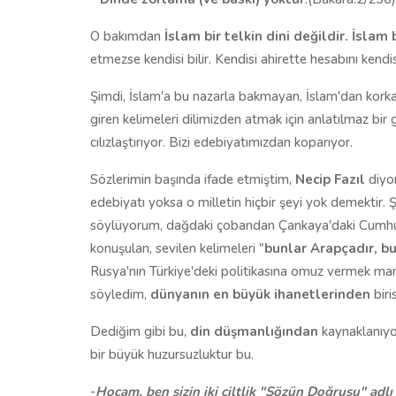
O bakımdan
İslam bir telkin dini değildir. İslam b
etmezse kendisi bilir. Kendisi ahirette hesabını kendi
Şimdi, İslam'a bu nazarla bakmayan, İslam'dan korkan
giren kelimeleri dilimizden atmak için anlatılmaz bir 
cılızlaştırıyor. Bizi edebiyatımızdan koparıyor.
Sözlerimin başında ifade etmiştim,
Necip Fazıl
diyor
edebiyatı yoksa o milletin hiçbir şeyi yok demektir. Ş
söylüyorum, dağdaki çobandan Çankaya'daki Cumhurba
konuşulan, sevilen kelimeleri "
bunlar Arapçadır, bu
Rusya'nın Türkiye'deki politikasına omuz vermek man
söyledim,
dünyanın en büyük ihanetlerinden
biri
Dediğim gibi bu,
din düşmanlığından
kaynaklanıyor
bir büyük huzursuzluktur bu.
-
Hocam, ben sizin iki ciltlik "Sözün Doğrusu" adlı