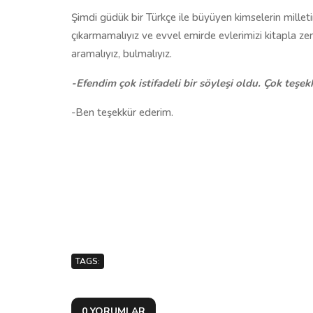
Şimdi güdük bir Türkçe ile büyüyen kimselerin mille
çıkarmamalıyız ve evvel emirde evlerimizi kitapla zen
aramalıyız, bulmalıyız.
-Efendim çok istifadeli bir söyleşi oldu. Çok teşe
-Ben teşekkür ederim.
TAGS:
0 YORUMLAR