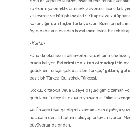
Ama ne yapalım ki bizim insanlarımız da bu avanaklar
sözlerimi şu örnekle bitirmek istiyorum. Bunu kırk y
kitapsızdır ve kütüphanesizdir. Kitapsız ve kütüphan
karanlığından hiçbir farkı yoktur
. Bizim annelerim
öyle-babaların evinden kocalarının evine bir tek kitapla
-
Kur'an
..
-Onu da okumasını bilmiyorlar. Güzel bir muhafaza iç
orada kalıyor.
Evlerimizde kitap olmadığı için ev
güdük bir Türkçe. Çok basit bir Türkçe; "
gittim, gel
basit bir Türkçe. Bu, sokak Türkçesi..
İlkokul, ortaokul veya Liseye başladığımız zaman –dev
güdük bir Türkçe ile okuyup yazıyoruz. Dilimizi zengi
Ve Üniversiteye geldiğimiz zaman –ben aşağıya yuka
hocaların ders kitaplarını okuyup anlayamıyorlar. N
büyüyorlar da ondan..