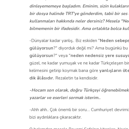
dinleyememeye başladım. Eminim, sizin kulaklarını
bir dosya halinde TRT'ye gönderdim, tabii bir ses 
kullanmaları hakkında neler dersiniz? Mesela "N
bilmemenin bir ifadesidir. Ama ortalıkta bolca kul
-Dünyalar kadar yanlış.. Biz eskiden "
Neden sebeps
gülüyorsun
?" diyorduk değil mi? Ama bugünkü bu 
gülüyorsun
?" veya "
neden nedensiz yere susuy
güzel, ne kadar yumuşak ve ne kadar Türkçeleşen bir
kelimesini getirip koymak bana göre
yanlışların öte
dik âlâsıdır.
Rezaletin ta kendisidir.
-Hocam son olarak, doğru Türkçeyi öğrenebilmek, b
yazarlar ve eserleri sormak isterim..
-Ahh ahh.. Çok önemli bir soru… Cumhuriyet devrimi
bizi aydınlıklara çıkaracaktır.