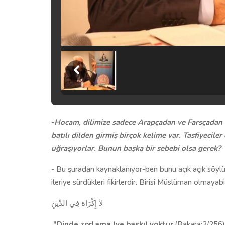
-
Hocam, dilimize sadece Arapçadan ve Farsçadan 
batılı dilden girmiş birçok kelime var. Tasfiyecile
uğraşıyorlar. Bunun başka bir sebebi olsa gerek?
- Bu şuradan kaynaklanıyor-ben bunu açık açık söy
ileriye sürdükleri fikirlerdir. Birisi Müslüman olmaya
لاَ إِكْرَاهَ فِي الدِّينِ
"Dinde zorlama (ve baskı) yoktur
.(Bakara:2/256