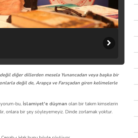
değil diğer dillerden mesela Yunancadan veya başka bir
r onlarla değil de, Arapça ve Farsçadan giren kelimelerle
lüyorum-bu,
İslamiyet'e düşman
olan bir takım kimselerin
bilir, onlara bir şey söyleyemeyiz. Dinde zorlamak yoktur.
) Cenab-ı Hak bunu böyle söylüyor.