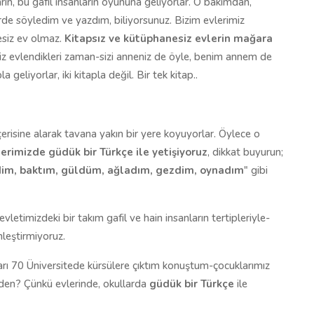
ın, bu gafil insanların oyununa geliyorlar. O bakımdan,
erde söyledim ve yazdım, biliyorsunuz. Bizim evlerimiz
esiz ev olmaz.
Kitapsız ve kütüphanesiz evlerin mağara
iz evlendikleri zaman-sizi anneniz de öyle, benim annem de
 geliyorlar, iki kitapla değil. Bir tek kitap..
erisine alarak tavana yakın bir yere koyuyorlar. Öylece o
lerimizde güdük bir Türkçe ile yetişiyoruz
, dikkat buyurun;
dim, baktım, güldüm, ağladım, gezdim, oynadım
" gibi
letimizdeki bir takım gafil ve hain insanların tertipleriyle-
nleştirmiyoruz.
rı 70 Üniversitede kürsülere çıktım konuştum-çocuklarımız
eden? Çünkü evlerinde, okullarda
güdük bir Türkçe
ile