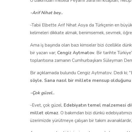
O bakımdan mesela Peyami Safa'nın kitapları, Necip Fa
-Arif Nihat bey..
-Tabii Elbette Arif Nihat Asya da Türkçenin en büyük 
kelimeleri dikkate almak, benimsemek, sevmek, öğrenm
Ama iş başında olan bazı kimseler bizi özellikle dün
bir yazarı var;
Cengiz Aytmatov
. Bir tarihte Türkiy
toplantısına zamanın Cumhurbaşkanı Süleyman Demire
Bir açıklamada bulundu Cengiz Aytmatov. Dedi ki; "Biz
söyle. Sana nasıl bir millete mensup olduğunu
-Çok güzel..
-Evet, çok güzel.
Edebiyatın temel malzemesi dil
millet olmaz
. O bakımdan bizi dünkü edebiyatımızd
üzerimizde yürütmeye çalışan bir takım avanaklardır, b