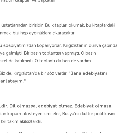
zıl'ın kitapları ve başkaları
üstatlarından birisidir. Bu kitapları okumak, bu kitaplardaki
ek, bizi hep aydınlıklara çıkaracaktır.
kü edebiyatımızdan koparıyorlar. Kırgızistan'ın dünya çapında
e'ye gelmişti. Bir basın toplantısı yapmıştı. O basın
l de katılmıştı. O toplantı da ben de vardım.
 de, Kırgızistan'da bir söz vardır; "
Bana edebiyatını
 anlatayım."
dir. Dil olmazsa, edebiyat olmaz. Edebiyat olmasa,
an koparmak isteyen kimseler, Rusya'nın kültür politikasını
ir takım akılsızlardır.