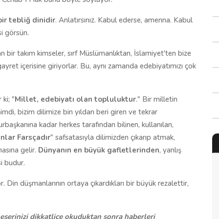
ir tebliğ dinidir
. Anlatırsınız. Kabul ederse, amenna. Kabul
si görsün.
 bir takım kimseler, sırf Müslümanlıktan, İslamiyet'ten bize
gayret içerisine giriyorlar. Bu, aynı zamanda edebiyatımızı çok
 ki; "
Millet, edebiyatı olan topluluktur
." Bir milletin
imdi, bizim dilimize bin yıldan beri giren ve tekrar
şkanına kadar herkes tarafından bilinen, kullanılan,
nlar Farsçadır
" safsatasıyla dilimizden çıkarıp atmak,
asına gelir.
Dünyanın en büyük gafletlerinden
, yanlış
si budur.
. Din düşmanlarının ortaya çıkardıkları bir büyük rezalettir,
 eserinizi dikkatlice okuduktan sonra haberleri