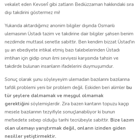
vekalet eden Kevserî gibi zatların Bediüzzaman hakkındaki sıra
dışı takdirini göstermez mi!
Yukarıda aktardığımız anonim bilgiler dışında Osmanlı
ulemasının Üstadı tazim ve takdirine dair bilgiler şahsen benim
nezdimde muttasıl senetle sabittir. Ben kendim bizzat Üstad'ın
şu an ebediyete intikal etmiş bazı talebelerinden Üstadı
imtihan için gidip onun ilmi seviyesi karşısında tahsin ve
takdirde bulunan insanların ifadelerini duymuşumdur.
Sonuç olarak şunu söyleyeyim ulemadan bazılarını bazılarına
tafdil problemi yeni bir problem değil. Eskiden beri alimler
bu
tür şeylere dalmamak ve meşgul olmamak
gerektiğini
söylemişlerdir. Zira bazen kantarın topuzu kaçıp
mesele bazılarının tezyifiyle sonuçlanabiliyor ki bunun
mefsedete sebep olduğu tarihi tecrübeyle sabittir.
Bize lazım
olan ulemayı yarıştırmak değil, onların izinden giden
nesiller yetiştirmektir.