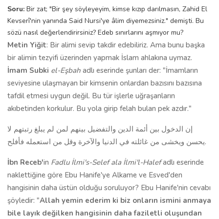
Soru:
Bir zat; "Bir şey söyleyeyim, kimse kızıp darılmasın, Zahid El
Kevserî'nin yanında Said Nursi'ye âlim diyemezsiniz." demişti. Bu
sözü nasıl değerlendirirsiniz? Edeb sınırlarını aşmıyor mu?
Metin Yiğit
: Bir alimi sevip takdir edebiliriz. Ama bunu başka
bir alimin tezyifi üzerinden yapmak İslam ahlakına uymaz.
İmam Subki
el-Eşbah
adlı eserinde şunları der: "İmamların
seviyesine ulaşmayan bir kimsenin onlardan bazısını bazısına
tafdil etmesi uygun değil. Bu tür işlerle uğraşanların
akıbetinden korkulur. Bu yola girip felah bulan pek azdır."
إن الدخول بين أئمة الدين والتفضيل بينهم لمن لم يبلغ رتبتهم لا
يحسن ويخشى من غائلته في الدنيا والآخرة وقل من استعمله فأفلح.
İbn Receb'
in
Fadlu İlmi's-Selef ala İlmi'l-Halef
adlı eserinde
naklettiğine göre Ebu Hanife'ye Alkame ve Esved'den
hangisinin daha üstün olduğu soruluyor? Ebu Hanife'nin cevabı
şöyledir: "
Allah yemin ederim ki biz onların ismini anmaya
bile layık değilken hangisinin daha faziletli oluşundan