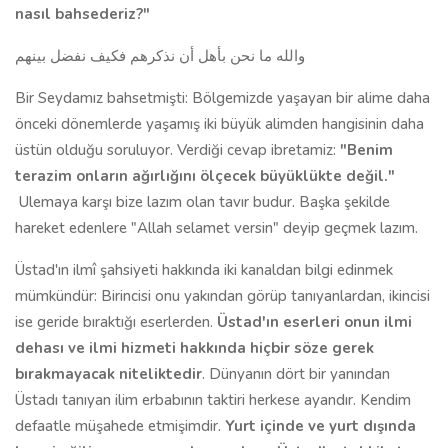
nasıl bahsederiz?
"
والله ما نحن بأهل أن نذكرهم فكيف نفضل بينهم
Bir Seydamız bahsetmişti: Bölgemizde yaşayan bir alime daha
önceki dönemlerde yaşamış iki büyük alimden hangisinin daha
üstün olduğu soruluyor. Verdiği cevap ibretamiz:
"
Benim
terazim onların ağırlığını ölçecek büyüklükte değil."
Ulemaya karşı bize lazım olan tavır budur. Başka şekilde
hareket edenlere "Allah selamet versin" deyip geçmek lazım.
Üstad'ın ilmî şahsiyeti hakkında iki kanaldan bilgi edinmek
mümkündür: Birincisi onu yakından görüp tanıyanlardan, ikincisi
ise geride bıraktığı eserlerden.
Üstad'ın eserleri onun ilmi
dehası ve ilmi hizmeti hakkında hiçbir söze gerek
bırakmayacak niteliktedir
. Dünyanın dört bir yanından
Üstadı tanıyan ilim erbabının taktiri herkese ayandır. Kendim
defaatle müşahede etmişimdir.
Yurt içinde ve yurt dışında