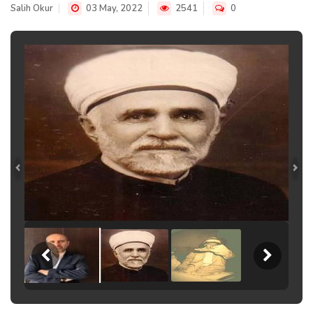
Salih Okur
03 May, 2022
2541
0