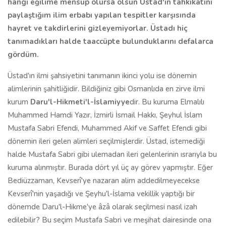
hangi eğilime mensup olursa olsun Üstad'ın tahkikatını
paylaştığım ilim erbabı yapılan tespitler karşısında
hayret ve takdirlerini gizleyemiyorlar. Üstadı hiç
tanımadıkları halde taaccüpte bulunduklarını defalarca
gördüm.
Üstad'ın ilmi şahsiyetini tanımanın ikinci yolu ise dönemin
alimlerinin şahitliğidir. Bildiğiniz gibi Osmanlıda en zirve ilmi
kurum
Daru'l-Hikmeti'l-İslamiyye
dir. Bu kuruma Elmalılı
Muhammed Hamdi Yazır, İzmirli İsmail Hakkı, Şeyhul İslam
Mustafa Sabri Efendi, Muhammed Akif ve Saffet Efendi gibi
dönemin ileri gelen alimleri seçilmişlerdir. Üstad, istemediği
halde Mustafa Sabri gibi ulemadan ileri gelenlerinin ısrarıyla bu
kuruma alınmıştır. Burada dört yıl üç ay görev yapmıştır. Eğer
Bediüzzaman, Kevserî'ye nazaran alim addedilmeyecekse
Kevserî'nin yaşadığı ve Şeyhu'l-İslama vekillik yaptığı bir
dönemde Daru'l-Hikme'ye âzâ olarak seçilmesi nasıl izah
edilebilir? Bu seçim Mustafa Sabri ve meşihat dairesinde ona