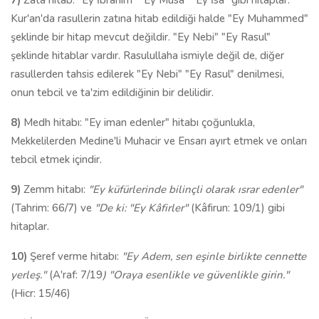
7)
Zata hitab: "Ey İbrahim" "Ey Musa" "Ey İsa" gibi hitaplar.
Kur'an'da rasullerin zatına hitab edildiği halde "Ey Muhammed"
şeklinde bir hitap mevcut değildir. "Ey Nebi" "Ey Rasul"
şeklinde hitablar vardır. Rasulullaha ismiyle değil de, diğer
rasullerden tahsis edilerek "Ey Nebi" "Ey Rasul" denilmesi,
onun tebcil ve ta'zim edildiğinin bir delilidir.
8)
Medh hitabı: "Ey iman edenler" hitabı çoğunlukla,
Mekkelilerden Medine'li Muhacir ve Ensarı ayırt etmek ve onları
tebcil etmek içindir.
9)
Zemm hitabı:
"Ey küfürlerinde bilinçli olarak ısrar edenler"
(Tahrim: 66/7) ve
"De ki: "Ey Kâfirler"
(Kâfirun: 109/1) gibi
hitaplar.
10)
Şeref verme hitabı:
"Ey Adem, sen eşinle birlikte cennette
yerleş."
(A'raf: 7/19
) "Oraya esenlikle ve güvenlikle girin."
(Hicr: 15/46)