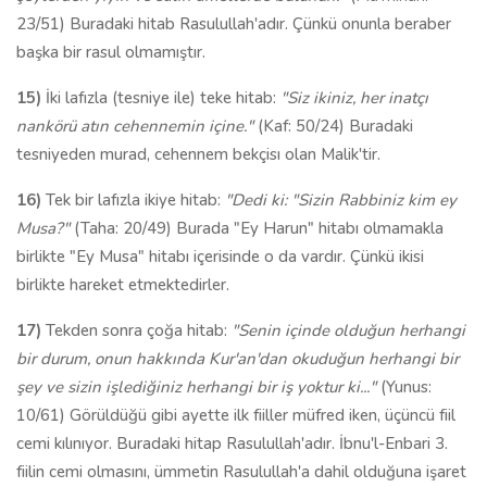
23/51) Buradaki hitab Rasulullah'adır. Çünkü onunla beraber
başka bir rasul olmamıştır.
15)
İki lafızla (tesniye ile) teke hitab:
"Siz ikiniz, her inatçı
nankörü atın cehennemin içine."
(Kaf: 50/24) Buradaki
tesniyeden murad, cehennem bekçisı olan Malik'tir.
16)
Tek bir lafızla ikiye hitab:
"Dedi ki: "Sizin Rabbiniz kim ey
Musa?"
(Taha: 20/49) Burada "Ey Harun" hitabı olmamakla
birlikte "Ey Musa" hitabı içerisinde o da vardır. Çünkü ikisi
birlikte hareket etmektedirler.
17)
Tekden sonra çoğa hitab:
"Senin içinde olduğun herhangi
bir durum, onun hakkında Kur'an'dan okuduğun herhangi bir
şey ve sizin işlediğiniz herhangi bir iş yoktur ki..."
(Yunus:
10/61) Görüldüğü gibi ayette ilk fiiller müfred iken, üçüncü fiil
cemi kılınıyor. Buradaki hitap Rasulullah'adır. İbnu'l-Enbari 3.
fiilin cemi olmasını, ümmetin Rasulullah'a dahil olduğuna işaret