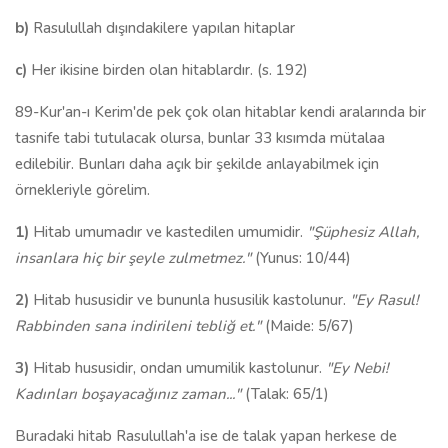
b)
Rasulullah dışındakilere yapılan hitaplar
c)
Her ikisine birden olan hitablardır. (s. 192)
89-Kur'an-ı Kerim'de pek çok olan hitablar kendi aralarında bir
tasnife tabi tutulacak olursa, bunlar 33 kısımda mütalaa
edilebilir. Bunları daha açık bir şekilde anlayabilmek için
örnekleriyle görelim.
1)
Hitab umumadır ve kastedilen umumidir.
"Şüphesiz Allah,
insanlara hiç bir şeyle zulmetmez."
(Yunus: 10/44)
2)
Hitab hususidir ve bununla hususilik kastolunur.
"Ey Rasul!
Rabbinden sana indirileni tebliğ et."
(Maide: 5/67)
3)
Hitab hususidir, ondan umumilik kastolunur.
"Ey Nebi!
Kadınları boşayacağınız zaman..."
(Talak: 65/1)
Buradaki hitab Rasulullah'a ise de talak yapan herkese de