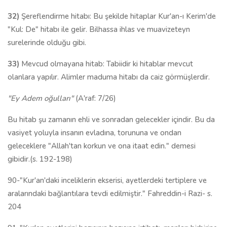
32)
Şereflendirme hitabı: Bu şekilde hitaplar Kur'an-ı Kerim'de
"Kul: De" hitabı ile gelir. Bilhassa ihlas ve muavizeteyn
surelerinde olduğu gibi.
33)
Mevcud olmayana hitab: Tabiidir ki hitablar mevcut
olanlara yapılır. Alimler maduma hitabı da caiz görmüşlerdir.
"Ey Adem oğulları"
(A'raf: 7/26)
Bu hitab şu zamanın ehli ve sonradan gelecekler içindir. Bu da
vasiyet yoluyla insanın evladına, torununa ve ondan
geleceklere "Allah'tan korkun ve ona itaat edin." demesi
gibidir.(s. 192-198)
90-"Kur'an'daki inceliklerin ekserisi, ayetlerdeki tertiplere ve
aralarındaki bağlantılara tevdi edilmiştir." Fahreddin-i Razi- s.
204