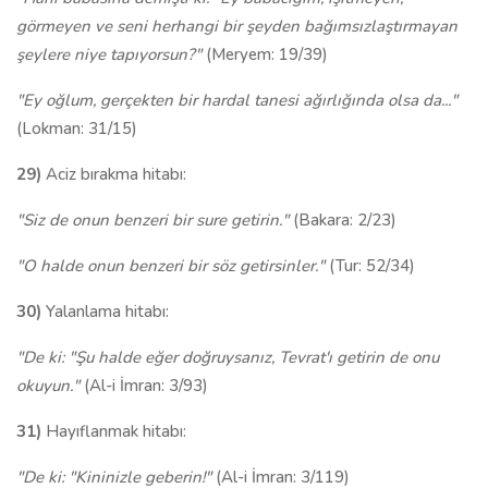
görmeyen ve seni herhangi bir şeyden bağımsızlaştırmayan
şeylere niye tapıyorsun?"
(Meryem: 19/39)
"Ey oğlum, gerçekten bir hardal tanesi ağırlığında olsa da..."
(Lokman: 31/15)
29)
Aciz bırakma hitabı:
"Siz de onun benzeri bir sure getirin."
(Bakara: 2/23)
"O halde onun benzeri bir söz getirsinler."
(Tur: 52/34)
30)
Yalanlama hitabı:
"De ki: "Şu halde eğer doğruysanız, Tevrat'ı getirin de onu
okuyun."
(Al-i İmran: 3/93)
31)
Hayıflanmak hitabı:
"De ki: "Kininizle geberin!"
(Al-i İmran: 3/119)