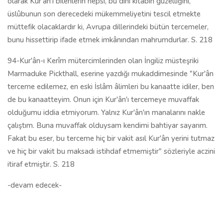
olarak Kur'ân'ı bilenlerin hepsi, bu dinî kitabın güzelliğini,
üslûbunun son derecedeki mükemmeliyetini tescil etmekte
müttefik olacaklardır ki, Avrupa dillerindeki bütün tercemeler,
bunu hissettirip ifade etmek imkânından mahrumdurlar. S. 218
94-Kur'ân-ı Kerîm mütercimlerinden olan İngiliz müsteşriki
Marmaduke Pickthall, eserine yazdığı mukaddimesinde "Kur'ân
terceme edilemez, en eski İslâm âlimleri bu kanaatte idiler, ben
de bu kanaatteyim. Onun için Kur'ân'ı tercemeye muvaffak
olduğumu iddia etmiyorum. Yalnız Kur'ân'ın manalarını nakle
çalıştım. Buna muvaffak olduysam kendimi bahtiyar sayarım.
Fakat bu eser, bu terceme hiç bir vakit asıl Kur'ân yerini tutmaz
ve hiç bir vakit bu mak­sadı istihdaf etmemiştir" sözleriyle aczini
itiraf etmiştir. S. 218
-devam edecek-