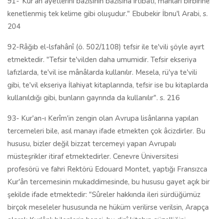
91-"Kur'an ayetlerini bazısının bazısına irtibatı, manları birbirine
kenetlenmiş tek kelime gibi oluşudur." Ebubekir İbnu'l Arabi, s.
204
92-Râğıb el-lsfahânî (ö. 502/1108) tefsir ile te'vili şöyle ayırt
etmektedir. "Tefsir te'vilden daha umumidir. Tefsir ekseriya
lafızlarda, te'vil ise mânâlarda kullanılır. Mesela, rü'ya te'vili
gibi, te'vil ekseriya İlahiyat kitaplarında, tefsir ise bu ki­taplarda
kullanıldığı gibi, bunların gayrında da kullanılır". s. 216
93- Kur'an-ı Kerîm'in zengin olan Avrupa lisânlarına yapılan
tercemeleri bile, asıl manayı ifade etmekten çok âcizdirler. Bu
hususu, bizler değil bizzat tercemeyi yapan Avrupalı
müsteşrikler itiraf et­mektedirler. Cenevre Üniversitesi
profesörü ve fahri Rektörü Edouard Montet, yaptığı Fransızca
Kur'ân tercemesinin mukaddimesinde, bu hususu gayet açık bir
şekilde ifade etmektedir: "Sûreler hakkında ileri sürdüğümüz
birçok me­seleler hususunda ne hüküm verilirse verilsin, Arapça