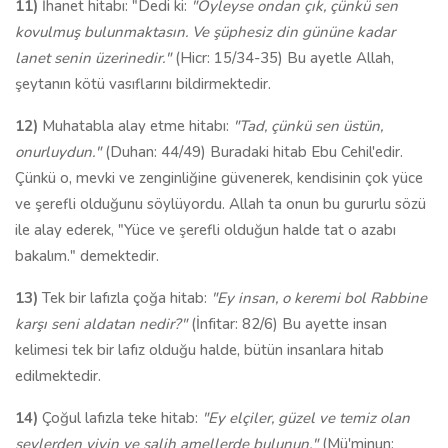
11)
İhanet hitabı: "Dedi ki:
"Öyleyse ondan çık, çünkü sen
kovulmuş bulunmaktasın. Ve şüphesiz din gününe kadar
lanet senin üzerinedir."
(Hicr: 15/34-35) Bu ayetle Allah,
şeytanın kötü vasıflarını bildirmektedir.
12)
Muhatabla alay etme hitabı:
"Tad, çünkü sen üstün,
onurluydun."
(Duhan: 44/49) Buradaki hitab Ebu Cehil'edir.
Çünkü o, mevki ve zenginliğine güvenerek, kendisinin çok yüce
ve şerefli olduğunu söylüyordu. Allah ta onun bu gururlu sözü
ile alay ederek, "Yüce ve şerefli olduğun halde tat o azabı
bakalım." demektedir.
13)
Tek bir lafızla çoğa hitab:
"Ey insan, o keremi bol Rabbine
karşı seni aldatan nedir?"
(İnfitar: 82/6) Bu ayette insan
kelimesi tek bir lafız olduğu halde, bütün insanlara hitab
edilmektedir.
14)
Çoğul lafızla teke hitab:
"Ey elçiler, güzel ve temiz olan
şeylerden yiyin ve salih amellerde bulunun."
(Mü'minun: