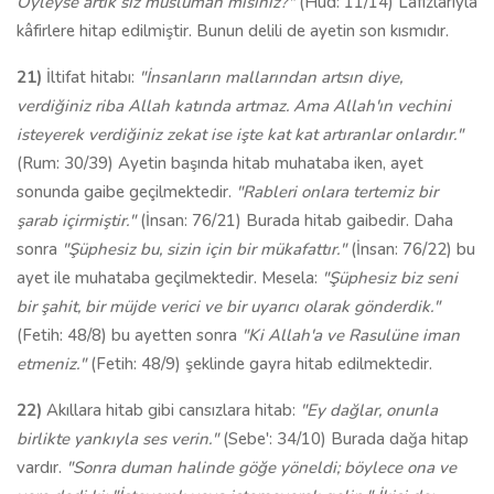
Öyleyse artık siz müslüman mısınız?"
(Hud: 11/14) Lafızlarıyla
kâfirlere hitap edilmiştir. Bunun delili de ayetin son kısmıdır.
21)
İltifat hitabı:
"İnsanların mallarından artsın diye,
verdiğiniz riba Allah katında artmaz. Ama Allah'ın vechini
isteyerek verdiğiniz zekat ise işte kat kat artıranlar onlardır."
(Rum: 30/39) Ayetin başında hitab muhataba iken, ayet
sonunda gaibe geçilmektedir.
"Rableri onlara tertemiz bir
şarab içirmiştir."
(İnsan: 76/21) Burada hitab gaibedir. Daha
sonra
"Şüphesiz bu, sizin için bir mükafattır."
(İnsan: 76/22) bu
ayet ile muhataba geçilmektedir. Mesela:
"Şüphesiz biz seni
bir şahit, bir müjde verici ve bir uyarıcı olarak gönderdik."
(Fetih: 48/8) bu ayetten sonra
"Ki Allah'a ve Rasulüne iman
etmeniz."
(Fetih: 48/9) şeklinde gayra hitab edilmektedir.
22)
Akıllara hitab gibi cansızlara hitab:
"Ey dağlar, onunla
birlikte yankıyla ses verin."
(Sebe': 34/10) Burada dağa hitap
vardır.
"Sonra duman halinde göğe yöneldi; böylece ona ve