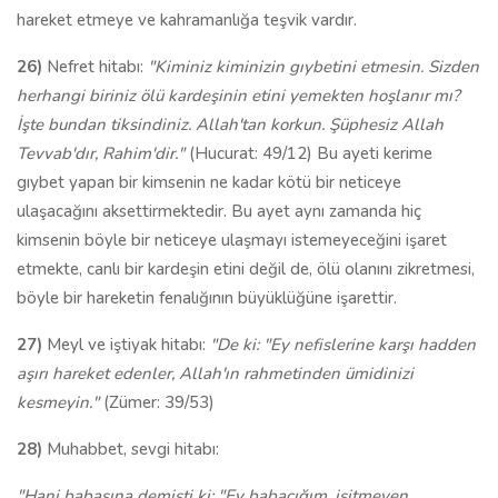
hareket etmeye ve kahramanlığa teşvik vardır.
26)
Nefret hitabı:
"Kiminiz kiminizin gıybetini etmesin. Sizden
herhangi biriniz ölü kardeşinin etini yemekten hoşlanır mı?
İşte bundan tiksindiniz. Allah'tan korkun. Şüphesiz Allah
Tevvab'dır, Rahim'dir."
(Hucurat: 49/12) Bu ayeti kerime
gıybet yapan bir kimsenin ne kadar kötü bir neticeye
ulaşacağını aksettirmektedir. Bu ayet aynı zamanda hiç
kimsenin böyle bir neticeye ulaşmayı istemeyeceğini işaret
etmekte, canlı bir kardeşin etini değil de, ölü olanını zikretmesi,
böyle bir hareketin fenalığının büyüklüğüne işarettir.
27)
Meyl ve iştiyak hitabı:
"De ki: "Ey nefislerine karşı hadden
aşırı hareket edenler, Allah'ın rahmetinden ümidinizi
kesmeyin."
(Zümer: 39/53)
28)
Muhabbet, sevgi hitabı:
"Hani babasına demişti ki: "Ey babacığım, işitmeyen,