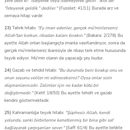
yere dedi ki:
"İsteyerek veya istemeyerek gelin." İkisi de:
"İsteyerek geldik." dediler."
(Fussilet: 41/11) Burada arz ve
semaya hitap vardır.
23)
Tahrik hitabı:
"Ey iman edenler, gerçek mü'minlerseniz
Allah'tan korkun, ribadan kalanı bırakın."
(Bakara: 2/278) Bu
ayette Allah onları başlangıçta imanla vasıflandırıyor, sonra da
gerçek mü'minlerseniz ibaresiyle de ribayı terk etme hususunda
teşvik ediyor. Mü'min olanın da yapacağı şey budur.
24)
Gazab ve tehdid hitabı:
"Bu durumda beni bırakıp onu ve
onun soyunu veliler mi edineceksiniz? Oysa onlar sizin
düşmanlarınızdır. Zalimler için ne kadar kötü bir
değiştirmedir."
(Kehf: 18/50) Bu ayette tehdit ve gazab
kendini göstermektedir.
25)
Kahramanlığa teşvik hitabı:
"Şüphesiz Allah, kendi
yolunda, sanki birbirlerine kenetlenmiş bir bina gibi saf
bağlayarak çarpışanları sever."
(Saff: 61/4) Bu ayette birlikte