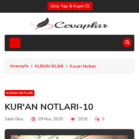
Giriş Yap & Kayıt Ol
Anasayfa
KURAN İKLİMİ
Kuran Notları
KURAN NOTLARI
KUR'AN NOTLARI-10
Salih Okur
09 Nov, 2020
2918
0