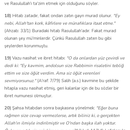
ve Rasulullah'ı ta'zim etmek için olduğunu söyler.
18)
Hitab zatadır, fakat ondan zatın gayrı murad olunur.
"Ey
nebi, Allah'tan kork, kâfirlere ve münafıklara itaat etme."
(Ahzab: 33/1) Buradaki hitab Rasulullah'adır. Fakat murad
olunan şey mü'minlerdir. Çünkü Rasulullah zaten bu gibi
şeylerden korunmuştu.
19)
Vazu nasihat ve ibret hitabı:
"O da onlardan yüz çevirdi ve
dedi ki: "Ey kavmim, andolsun size Rabbimin risaletini tebliğ
ettim ve size öğüt verdim. Ama siz öğüt verenleri
sevmiyorsunuz."
(A'raf: 7/79) Salih (a.s.) kavmine bu şekilde
hitapla vazu nasihat etmiş, geri kalanlar için de bu sözler bir
ibret numunesi olmuştur.
20)
Şahsa hitabdan sonra başkasına yönelmek:
"Eğer buna
rağmen size cevap vermezlerse, artık biliniz ki, o gerçekten
Allah'ın ilmiyle indirilmiştir ve O'ndan başka ilah yoktur.