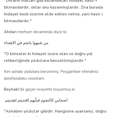
"Onların malları gibi kazandıkları hidayet hasıl-ı
bilmasdardır, onlar onu kazanmışlardır. Zira burada
hidayet kesb üzerine elde edilen netice, yani hasıl-ı
bilmasdardır."
Ahdari
merhum devamında diyor ki;
من شبهوا بانجم في الاهتداء
"O kimseler ki hidayet üzere olan ve doğru yol
rehberliğinde yıldızlara benzetilmişlerdir."
Kim ashabı yıldızlara benzetmiş. Peygamber efendimiz
aleyhissalatu vesselam.
Beyhaki'
de geçen rivayette buyurmuş ki;
اصحابي كالنجوم فبأيهم اقتديتم اهتديتم
"Ashabım yıldızlar gibidir. Hangisine uyarsanız, doğru