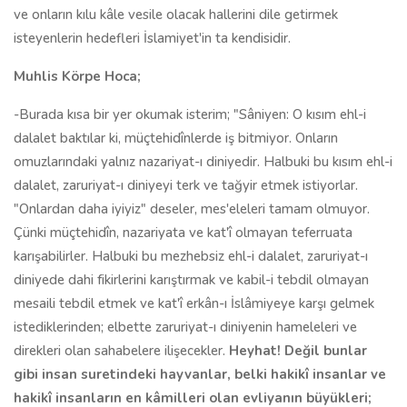
ve onların kılu kâle vesile olacak hallerini dile getirmek
isteyenlerin hedefleri İslamiyet'in ta kendisidir.
Muhlis Körpe Hoca;
-Burada kısa bir yer okumak isterim; "Sâniyen: O kısım ehl-i
dalalet baktılar ki, müçtehidînlerde iş bitmiyor. Onların
omuzlarındaki yalnız nazariyat-ı diniyedir. Halbuki bu kısım ehl-i
dalalet, zaruriyat-ı diniyeyi terk ve tağyir etmek istiyorlar.
"Onlardan daha iyiyiz" deseler, mes'eleleri tamam olmuyor.
Çünki müçtehidîn, nazariyata ve kat'î olmayan teferruata
karışabilirler. Halbuki bu mezhebsiz ehl-i dalalet, zaruriyat-ı
diniyede dahi fikirlerini karıştırmak ve kabil-i tebdil olmayan
mesaili tebdil etmek ve kat'î erkân-ı İslâmiyeye karşı gelmek
istediklerinden; elbette zaruriyat-ı diniyenin hameleleri ve
direkleri olan sahabelere ilişecekler.
Heyhat! Değil bunlar
gibi insan suretindeki hayvanlar, belki hakikî insanlar ve
hakikî insanların en kâmilleri olan evliyanın büyükleri;