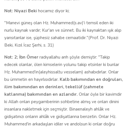
Not: Niyazi Beki
hocamız diyor ki;
"Manevi güneş olan Hz. Muhammed(s.av)'i temsil eden iki
nurlu kaynak vardır; Kur'an ve sünnet. Bu iki kaynaktan ışık alıp
yansıtanlar ise, şüphesiz sahabe cemaatidir."(Prof. Dr. Niyazi
Beki, Kızıl İcaz Şerhi, s. 31)
Not: 2;
İbn Ömer
radıyallahu anh şöyle demiştir: "Takip
edecek olanlar, ölen kimselerin yolunu takip etsinler ki bunlar
Hz. Muhammed'in(aleyhissaltu vesselam) ashabıdırlar. Onlar
bu ümmetin en hayırlısıdırlar.
Kalb bakımından en doğruları,
ilim bakımından en derinleri, tekellüf (zahmete
katlanma) bakımından en azlarıdır.
Onlar öyle bir kavimdir
ki Allah onları peygamberinin sohbetine almış ve onları dinini
insanlara nakletmek için seçmiştir. Binaenaleyh ahlâk ve
gidişatınızı onların ahlâk ve gidişatlarına benzetin. Onlar Hz.
Muhammed'in arkadaşları idiler ve andolsun ki onlar doğru