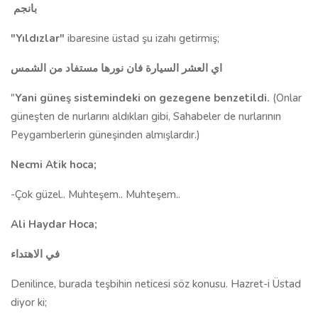
بانجم
"Yıldızlar"
ibaresine üstad şu izahı getirmiş;
اي العشر السيارة فان نورها مستفاد من الشمس
"
Yani güneş sistemindeki on gezegene benzetildi.
(Onlar
güneşten de nurlarını aldıkları gibi, Sahabeler de nurlarının
Peygamberlerin güneşinden almışlardır.)
Necmi Atik hoca;
-Çok güzel.. Muhteşem.. Muhteşem..
Ali Haydar Hoca;
في الاهتداء
Denilince, burada teşbihin neticesi söz konusu. Hazret-i Üstad
diyor
ki;