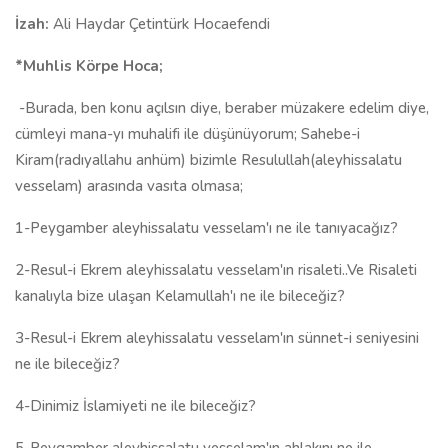
İzah:
Ali Haydar Çetintürk Hocaefendi
*Muhlis Körpe Hoca;
-Burada, ben konu açılsın diye, beraber müzakere edelim diye,
cümleyi mana-yı muhalifi ile düşünüyorum; Sahebe-i
Kiram(radıyallahu anhüm) bizimle Resulullah(aleyhissalatu
vesselam) arasında vasıta olmasa;
1-Peygamber aleyhissalatu vesselam'ı ne ile tanıyacağız?
2-Resul-i Ekrem aleyhissalatu vesselam'ın risaleti..Ve Risaleti
kanalıyla bize ulaşan Kelamullah'ı ne ile bileceğiz?
3-Resul-i Ekrem aleyhissalatu vesselam'ın sünnet-i seniyesini
ne ile bileceğiz?
4-Dinimiz İslamiyeti ne ile bileceğiz?