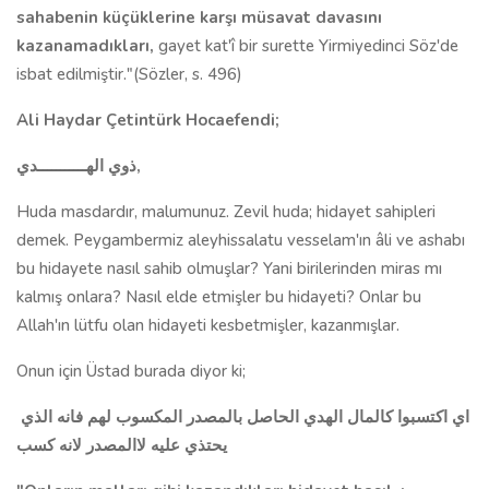
sahabenin küçüklerine karşı müsavat davasını
kazanamadıkları,
gayet kat'î bir surette Yirmiyedinci Söz'de
isbat edilmiştir."(Sözler, s. 496)
Ali Haydar Çetintürk Hocaefendi;
ذوي الهـــــــــــدي
,
Huda masdardır, malumunuz. Zevil huda; hidayet sahipleri
demek. Peygambermiz aleyhissalatu vesselam'ın âli ve ashabı
bu hidayete nasıl sahib olmuşlar? Yani birilerinden miras mı
kalmış onlara? Nasıl elde etmişler bu hidayeti? Onlar bu
Allah'ın lütfu olan hidayeti kesbetmişler, kazanmışlar.
Onun için Üstad burada diyor ki;
اي اكتسبوا كالمال الهدي الحاصل بالمصدر المكسوب لهم فانه الذي
يحتذي عليه لاالمصدر لانه كسب