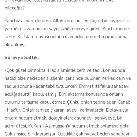
5-Peygamber aleyhissalatu vesselam'ın ahlakını ne ile
bileceğiz?
Yani biz ashab-ı kirama-Allah korusun- en küçük bir saygısızlık
yaptığımız zaman, bu saygısızlığın nereye gideceğini bilmemiz
lazım. Ki, İslam davası onların üzerinden ümmetin omuzlarına
aktarılmış.
Süreyya Saltık;
-Çok güzel bir nokta. Hadis ilminde cerh ve tadil konusunda
hadisi bize nakleden silsilenin içerisinde bulunan herkes cerh ve
tadile sonuna kadar tabii tutulurken, ümmet ittifakla sahabeyi
adul(adaletli) kabul etmiş. Dini aktarma konusunda onların
durumu tartışma kabul etmez. Çünkü onları tebrie eden Cenab-
ı Hak'tır. Onları temize çıkaran, ayet-i kerimelerdir. Dolayısıyla,
onlara hücum etmek, dolaylı olarak sünnet-i seniyyeye, bir
adım ötesi, Kur'an-ı Azimüşşan'a hücum etmek anlamına gelir.
Çok sinsice bir davranıştır. Özellikle çok rivayet eden sahabeyi