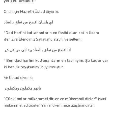
yolu bulursunuz."
Onun için Hazret-i Üstad diyor ki;
اي بلسان افصح من نطق بالضاد
"Dad harfini kullananların en fasihi olan zatın lisanı
ile"
Zira Efendimiz Sallallahu aleyhi ve sellem;
انا افصح من نطق بالضاد بيد اني من قريش
"
Ben dad harfini kullananların en fasihiyim. Şu kadar var
ki ben Kureyştenim
" buyurmuştur.
Ve Üstad diyor ki;
بانهم مكملون ومكملون
"
Çünki onlar mükemmeldirler ve mükemmildirler"
(yani
mükemmel edicidirler. Yani mükemmele ulaştırandırlar.