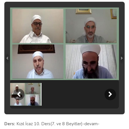
Ders:
Kızıl İcaz 10. Ders(7. ve 8 Beyitler)-devam-