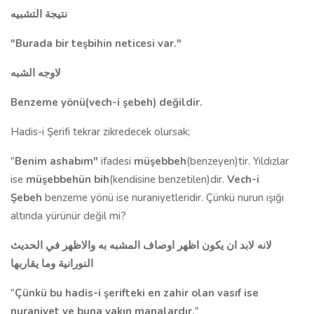
نتيجة التشبيه
"Burada bir teşbihin neticesi var."
لاوجه الشبه
Benzeme yönü(vech-i şebeh) değildir.
Hadis-i Şerifi tekrar zikredecek olursak;
"
Benim ashabım"
ifadesi
müşebbeh
(benzeyen)tir. Yıldızlar
ise
müşebbehün bih
(kendisine benzetilen)dir.
Vech-i
Şebeh
benzeme yönü ise nuraniyetleridir. Çünkü nurun ışığı
altında yürünür değil mi?
لانه لابد ان يكون اظهر اوصاف المشبه به والاظهر في الحديث
النورانية وما يقاربها
"
Çünkü bu hadis-i şerifteki en zahir olan vasıf ise
nuraniyet ve buna yakın manalardır.
"