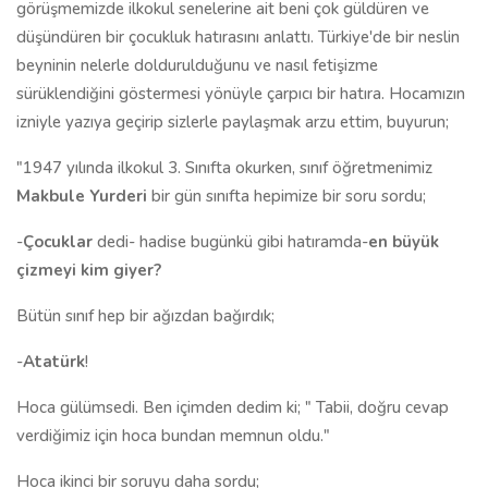
görüşmemizde ilkokul senelerine ait beni çok güldüren ve
düşündüren bir çocukluk hatırasını anlattı. Türkiye'de bir neslin
beyninin nelerle doldurulduğunu ve nasıl fetişizme
sürüklendiğini göstermesi yönüyle çarpıcı bir hatıra. Hocamızın
izniyle yazıya geçirip sizlerle paylaşmak arzu ettim, buyurun;
"1947 yılında ilkokul 3. Sınıfta okurken, sınıf öğretmenimiz
Makbule Yurderi
bir gün sınıfta hepimize bir soru sordu;
-
Çocuklar
dedi- hadise bugünkü gibi hatıramda-
en büyük
çizmeyi kim giyer?
Bütün sınıf hep bir ağızdan bağırdık;
-
Atatürk
!
Hoca gülümsedi. Ben içimden dedim ki; " Tabii, doğru cevap
verdiğimiz için hoca bundan memnun oldu."
Hoca ikinci bir soruyu daha sordu;