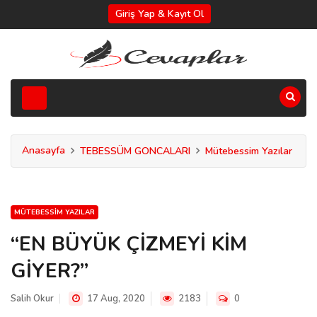
Giriş Yap & Kayıt Ol
Anasayfa
TEBESSÜM GONCALARI
Mütebessim Yazılar
MÜTEBESSIM YAZILAR
“EN BÜYÜK ÇİZMEYİ KİM
GİYER?”
Salih Okur
17 Aug, 2020
2183
0