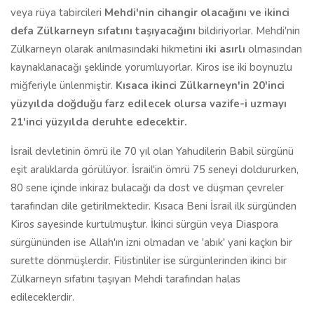
veya rüya tabircileri
Mehdi'nin cihangir olacağını ve ikinci
defa Zülkarneyn sıfatını taşıyacağını
bildiriyorlar. Mehdi'nin
Zülkarneyn olarak anılmasındaki hikmetini
iki asırlı
olmasından
kaynaklanacağı şeklinde yorumluyorlar. Kiros ise iki boynuzlu
miğferiyle ünlenmiştir.
Kısaca ikinci Zülkarneyn'in 20'inci
yüzyılda doğduğu farz edilecek olursa vazife-i uzmayı
21'inci yüzyılda deruhte edecektir.
İsrail devletinin ömrü ile 70 yıl olan Yahudilerin Babil sürgünü
eşit aralıklarda görülüyor. İsrail'in ömrü 75 seneyi doldururken,
80 sene içinde inkiraz bulacağı da dost ve düşman çevreler
tarafından dile getirilmektedir. Kısaca Beni İsrail ilk sürgünden
Kiros sayesinde kurtulmuştur. İkinci sürgün veya Diaspora
sürgününden ise Allah'ın izni olmadan ve 'abık' yani kaçkın bir
surette dönmüşlerdir. Filistinliler ise sürgünlerinden ikinci bir
Zülkarneyn sıfatını taşıyan Mehdi tarafından halas
edileceklerdir.