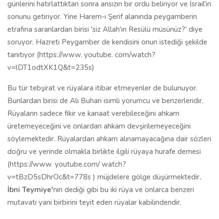
günlerini hatırlattıktan sonra ansızın bir ordu beliriyor ve İsrail'in
sonunu getiriyor. Yine Harem-i Şerif alanında peygamberin
etrafına saranlardan birisi 'siz Allah'ın Resülü müsünüz?' diye
soruyor. Hazreti Peygamber de kendisini onun istediği şekilde
tanıtıyor (https://www. youtube. com/watch?
v=lDT1odtXK1Q&t=235s)
Bu tür tebşirat ve rüyalara itibar etmeyenler de bulunuyor.
Bunlardan birisi de Ali Buhari isimli yorumcu ve benzerleridir.
Rüyaların sadece fikir ve kanaat verebileceğini ahkam
üretemeyeceğini ve onlardan ahkam devşirilemeyeceğini
söylemektedir. Rüyalardan ahkam alınamayacağına dair sözleri
doğru ve yerinde olmakla birlikte ilgili rüyaya hurafe demesi
(https://www. youtube.com/ watch?
v=tBzD5sDhrOc&t=778s ) müjdelere gölge düşürmektedir
.
İbni Teymiye'
nin dediği gibi bu iki rüya ve onlarca benzeri
mutavatı yani birbirini teyit eden rüyalar kabilindendir.