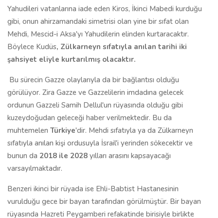
Yahudileri vatanlarına iade eden Kiros, İkinci Mabedi kurduğu
gibi, onun ahirzamandaki simetrisi olan yine bir sıfat olan
Mehdi, Mescid-i Aksa'yı Yahudilerin elinden kurtaracaktır.
Böylece Kudüs
, Zülkarneyn sıfatıyla anılan tarihi iki
şahsiyet eliyle kurtarılmış olacaktır.
Bu sürecin Gazze olaylarıyla da bir bağlantısı olduğu
görülüyor. Zira Gazze ve Gazzelilerin imdadına gelecek
ordunun Gazzeli Samih Dellul'un rüyasında olduğu gibi
kuzeydoğudan geleceği haber verilmektedir. Bu da
muhtemelen
Türkiye
'dir. Mehdi sıfatıyla ya da Zülkarneyn
sıfatıyla anılan kişi ordusuyla İsrail'i yerinden sökecektir ve
bunun da
2018 ile 2028
yılları arasını kapsayacağı
varsayılmaktadır.
Benzeri ikinci bir rüyada ise Ehli-Babtist Hastanesinin
vurulduğu gece bir bayan tarafından görülmüştür. Bir bayan
rüyasında Hazreti Peygamberi refakatinde birisiyle birlikte