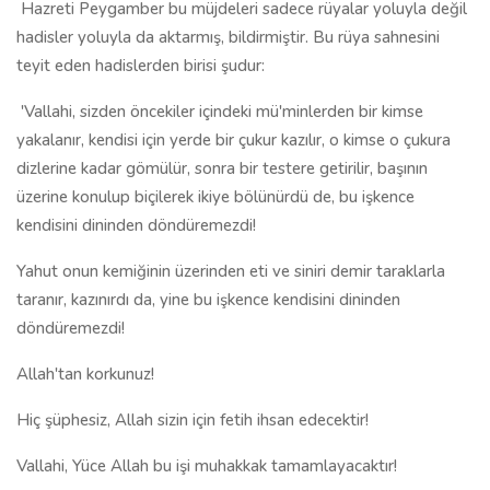
Hazreti Peygamber bu müjdeleri sadece rüyalar yoluyla değil
hadisler yoluyla da aktarmış, bildirmiştir. Bu rüya sahnesini
teyit eden hadislerden birisi şudur:
'Vallahi, sizden öncekiler içindeki mü'minlerden bir kimse
yakalanır, kendisi için yerde bir çukur kazılır, o kimse o çukura
dizlerine kadar gömülür, sonra bir testere getirilir, başının
üzerine konulup biçilerek ikiye bölünürdü de, bu işkence
kendisini dininden döndüremezdi!
Yahut onun kemiğinin üzerinden eti ve siniri demir taraklarla
taranır, kazınırdı da, yine bu işkence kendisini dininden
döndüremezdi!
Allah'tan korkunuz!
Hiç şüphesiz, Allah sizin için fetih ihsan edecektir!
Vallahi, Yüce Allah bu işi muhakkak tamamlayacaktır!