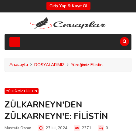
Giriş Yap & Kayıt Ol
Anasayfa
DOSYALARIMIZ
Yüreğimiz Filistin
YÜREĞIMIZ FILISTIN
ZÜLKARNEYN'DEN
ZÜLKARNEYN'E: FİLİSTİN
Mustafa Ozcan
23 Jul, 2024
2371
0