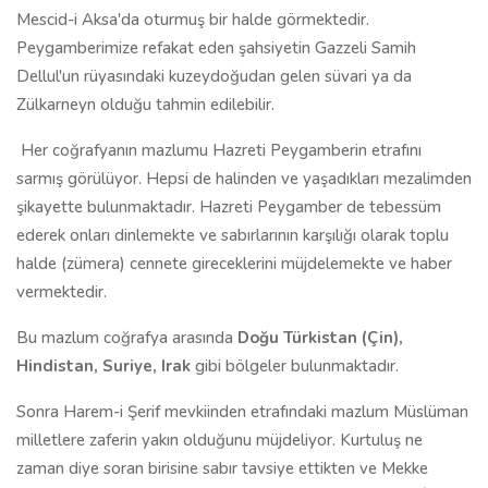
Mescid-i Aksa'da oturmuş bir halde görmektedir.
Peygamberimize refakat eden şahsiyetin Gazzeli Samih
Dellul'un rüyasındaki kuzeydoğudan gelen süvari ya da
Zülkarneyn olduğu tahmin edilebilir.
Her coğrafyanın mazlumu Hazreti Peygamberin etrafını
sarmış görülüyor. Hepsi de halinden ve yaşadıkları mezalimden
şikayette bulunmaktadır. Hazreti Peygamber de tebessüm
ederek onları dinlemekte ve sabırlarının karşılığı olarak toplu
halde (zümera) cennete gireceklerini müjdelemekte ve haber
vermektedir.
Bu mazlum coğrafya arasında
Doğu Türkistan (Çin),
Hindistan, Suriye, Irak
gibi bölgeler bulunmaktadır.
Sonra Harem-i Şerif mevkiinden etrafındaki mazlum Müslüman
milletlere zaferin yakın olduğunu müjdeliyor. Kurtuluş ne
zaman diye soran birisine sabır tavsiye ettikten ve Mekke