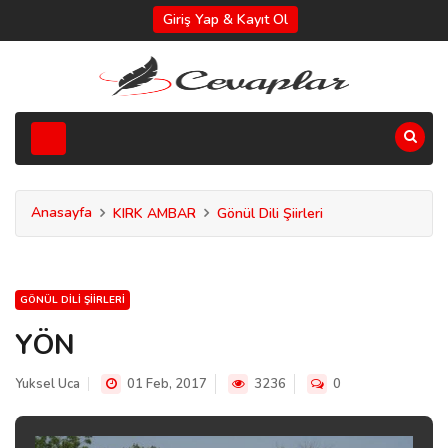
Giriş Yap & Kayıt Ol
Anasayfa
KIRK AMBAR
Gönül Dili Şiirleri
GÖNÜL DILI ŞIIRLERI
YÖN
Yuksel Uca
01 Feb, 2017
3236
0