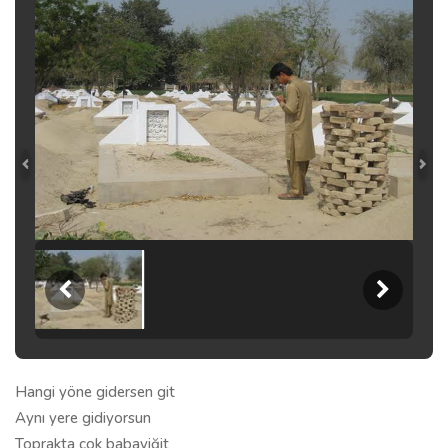
Hangi yöne gidersen git
Aynı yere gidiyorsun
Toprakta çok babayiğit