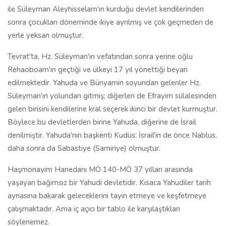
ile Süleyman Aleyhisselam'ın kurduğu devlet kendilerinden
sonra çocukları döneminde ikiye ayrılmış ve çok geçmeden de
yerle yeksan olmuştur.
Tevrat'ta, Hz. Süleyman'ın vefatından sonra yerine oğlu
Rehaoboam'ın geçtiği ve ülkeyi 17 yıl yönettiği beyan
edilmektedir. Yahuda ve Bünyamin soyundan gelenler Hz.
Süleyman'ın yolundan gitmiş; diğerleri de Efrayim sülalesinden
gelen birisini kendilerine kral seçerek ikinci bir devlet kurmuştur.
Böylece bu devletlerden birine Yahuda, diğerine de İsrail
denilmiştir. Yahuda'nın başkenti Kudüs; İsrail'in de önce Nablus,
daha sonra da Sabastiye (Samiriye) olmuştur.
Haşmonayim Hanedanı MÖ 140-MÖ 37 yılları arasında
yaşayan bağımsız bir Yahudi devletidir. Kısaca Yahudiler tarih
aynasına bakarak geleceklerini tayin etmeye ve keşfetmeye
çalışmaktadır. Ama iç açıcı bir tablo ile karşılaştıkları
söylenemez.