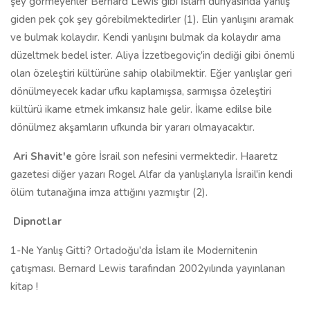
şey görmeyenler Bernard Lewis gibi İslam dünyasında yanlış
giden pek çok şey görebilmektedirler (1). Elin yanlışını aramak
ve bulmak kolaydır. Kendi yanlışını bulmak da kolaydır ama
düzeltmek bedel ister. Aliya İzzetbegoviç'in dediği gibi önemli
olan özeleştiri kültürüne sahip olabilmektir. Eğer yanlışlar geri
dönülmeyecek kadar ufku kaplamışsa, sarmışsa özeleştiri
kültürü ikame etmek imkansız hale gelir. İkame edilse bile
dönülmez akşamların ufkunda bir yararı olmayacaktır.
Ari Shavit'e
göre İsrail son nefesini vermektedir. Haaretz
gazetesi diğer yazarı Rogel Alfar da yanlışlarıyla İsrail'in kendi
ölüm tutanağına imza attığını yazmıştır (2).
Dipnotlar
1-Ne Yanlış Gitti? Ortadoğu'da İslam ile Modernitenin
çatışması. Bernard Lewis tarafından 2002yılında yayınlanan
kitap !