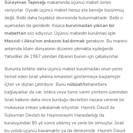
Süleyman Tapınağı
makamında üçüncü mabet ismini
veriyorlar. Oysaki üçüncü mabet henüz ete kemiğe bürünmüş
değil. Belki daha teşekkül devresinde bulunmaktadır. Belki o
aşamadan da geridedir. Kısaca
kurulmadan yıkılan bir
mabetten
söz ediyoruz. Üçüncü mabedin kurulması
için
Mescid-i Aksa'nın enkazını kaldırmak
gerekiyor. Bu manevi
anlamda İslam dünyasının düzenini yıkmakla eşdeğerdir.
Yahudiler de 1967 yılından itibaren bunun için çabalıyorlar.
Bununla birlikte daha üçüncü mabet kurulmadan onun yerini
temsil eden İsrail yıkılma emareleri göstermeye başlamıştır.
İçten ve dıştan çatırdıyor. Bunu
nübüat
/kehanetlere
bağlayanlar da var. İstikra veya tüme varım yöntemi üzerinden
İsrail halkının daha önce kurduğu devletleri nazara vererek bir
mukayese imkanı yakalamak istiyorlar. Hazreti Davut ile
Süleyman Devleti ile Haşmonayim Hanedanlığı da
kuruluşundan 80 yıl sonra yıkılmış ve yerle bir olmuştur. İsrail
bu yolda üçüncü basamaktır ya da deneyimdir. Hazreti Davut