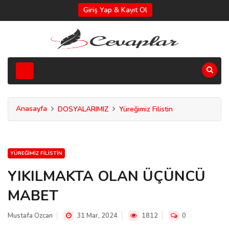
Giriş Yap & Kayıt Ol
Anasayfa
DOSYALARIMIZ
Yüreğimiz Filistin
YÜREĞIMIZ FILISTIN
YIKILMAKTA OLAN ÜÇÜNCÜ
MABET
Mustafa Ozcan
31 Mar, 2024
1812
0