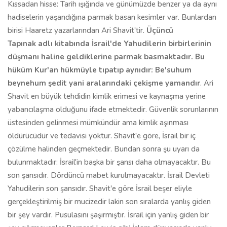
Kıssadan hisse: Tarih ışığında ve günümüzde benzer ya da aynı
hadiselerin yaşandığına parmak basan kesimler var. Bunlardan
birisi Haaretz yazarlarından Ari Shavit'tir.
Üçüncü
Tapınak
adlı kitabında İsrail'de Yahudilerin birbirlerinin
düşmanı haline geldiklerine parmak basmaktadır. Bu
hüküm Kur'an hükmüyle tıpatıp aynıdır: Be'suhum
beynehum şedit yani aralarındaki çekişme yamandır
. Ari
Shavit en büyük tehdidin kimlik erimesi ve kaynaşma yerine
yabancılaşma olduğunu ifade etmektedir. Güvenlik sorunlarının
üstesinden gelinmesi mümkündür ama kimlik aşınması
öldürücüdür ve tedavisi yoktur. Shavit'e göre, İsrail bir iç
çözülme halinden geçmektedir. Bundan sonra şu uyarı da
bulunmaktadır: İsrail'in başka bir şansı daha olmayacaktır. Bu
son şansıdır. Dördüncü mabet kurulmayacaktır. İsrail Devleti
Yahudilerin son şansıdır. Shavit'e göre İsrail beşer eliyle
gerçekleştirilmiş bir mucizedir lakin son sıralarda yanlış giden
bir şey vardır. Pusulasını şaşırmıştır. İsrail için yanlış giden bir