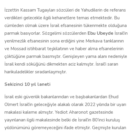
İzzettin Kassam Tugayları sözcüleri de Yahudilerin de referans
verdikleri gelecekle ilgili kehanetlere temas etmektedir. Bu
cümleden olmak üzere İsrail efsanesinin tükenmekte olduğuna
parmak basıyorlar. Sözgelimi sözcülerden
Ebu Ubeyde
İsrail'in
yenilmezlik efsanesinin sona erdiğini yine Merkava tanklarının
ve Mossad istihbarat teşkilatının ve haber alma efsanelerinin
çöktüğüne parmak basmıştır. Genişleyen yama alanı nedeniyle
İsrail kendi söküğünü dikmekten aciz kalmıştır. İsrail'i saran
harikuladelikler sıradanlaşmıştır.
Sekizinci 10 yıl laneti
İsrail eski güvenlik bakanlarından ve başbakanlardan Ehud
Olmert İsrail'in geleceğiyle alakalı olarak 2022 yılında bir uyarı
makalesi kaleme almıştır. Yediot Aharonot gazetesinde
yayınlanan ilgili makalesinde belki de İsrail'in 80'inci kuruluş
yıldönümünü göremeyeceğini ifade etmiştir. Geçmişte kurulan