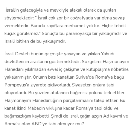
İsrail'in geleceğiyle ve mevkiiyle alakalı olarak da şunları
söylemektedir: " İsrail çok zor bir coğrafyada var olma savaşı
vermektedir. Burada zayıflara merhamet yoktur. Hiçbir tehdit
küçük görülemez." Sonuçta bu paranoyakça bir yaklaşımdır ve
İsrail'i bitiren de bu yaklaşımdır.
İsrail Devleti bugün geçmişte yaşayan ve yıkılan Yahudi
devletlerinin arazlarını göstermektedir. Sözgelimi Haşmonayim
Hanedanı yıkılmadan evvel iç çekişme ve kutuplaşma nöbetine
yakalanmıştır. Onların bazı kanatları Suriye'de Roma'ya bağlı
Pompeyus'a ziyarete gidiyorlardı. Siyaseten onlara tabi
oluyorlardı. Bu yüzden atalarının bağımsız yolunu terk ettiler.
Haşmonayim Hanedanlığının parçalanmasını talep ettiler. Bu
kanat İkinci Mabedin yıkılışına kadar Roma'ya tabi oldu ve
bağımsızlığını kaybetti. Şimdi de İsrail çağın azgın Ad kavmi ve
Roma'sı olan ABD'ye tabi olmuyor mu?