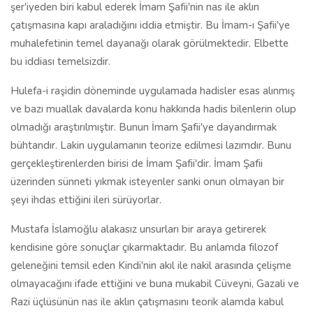
şer'iyeden biri kabul ederek İmam Şafii'nin nas ile aklın
çatışmasına kapı araladığını iddia etmiştir. Bu İmam-ı Şafii'ye
muhalefetinin temel dayanağı olarak görülmektedir. Elbette
bu iddiası temelsizdir.
Hulefa-i raşidin döneminde uygulamada hadisler esas alınmış
ve bazı muallak davalarda konu hakkında hadis bilenlerin olup
olmadığı araştırılmıştır. Bunun İmam Şafii'ye dayandırmak
bühtandır. Lakin uygulamanın teorize edilmesi lazımdır. Bunu
gerçekleştirenlerden birisi de İmam Şafii'dir. İmam Şafii
üzerinden sünneti yıkmak isteyenler sanki onun olmayan bir
şeyi ihdas ettiğini ileri sürüyorlar.
Mustafa İslamoğlu alakasız unsurları bir araya getirerek
kendisine göre sonuçlar çıkarmaktadır. Bu anlamda filozof
geleneğini temsil eden Kindi'nin akıl ile nakil arasında çelişme
olmayacağını ifade ettiğini ve buna mukabil Cüveyni, Gazali ve
Razi üçlüsünün nas ile aklın çatışmasını teorik alamda kabul