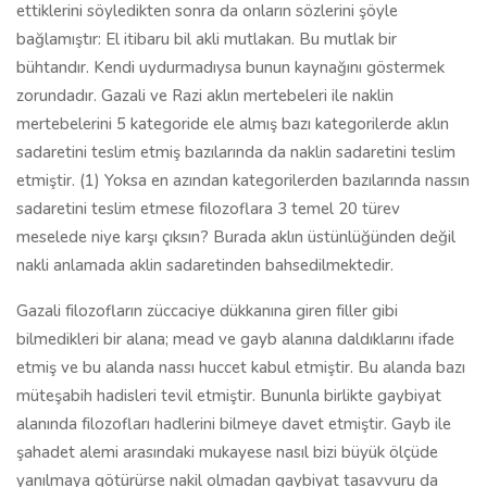
ettiklerini söyledikten sonra da onların sözlerini şöyle
bağlamıştır: El itibaru bil akli mutlakan. Bu mutlak bir
bühtandır. Kendi uydurmadıysa bunun kaynağını göstermek
zorundadır. Gazali ve Razi aklın mertebeleri ile naklin
mertebelerini 5 kategoride ele almış bazı kategorilerde aklın
sadaretini teslim etmiş bazılarında da naklin sadaretini teslim
etmiştir. (1) Yoksa en azından kategorilerden bazılarında nassın
sadaretini teslim etmese filozoflara 3 temel 20 türev
meselede niye karşı çıksın? Burada aklın üstünlüğünden değil
nakli anlamada aklin sadaretinden bahsedilmektedir.
Gazali filozofların züccaciye dükkanına giren filler gibi
bilmedikleri bir alana; mead ve gayb alanına daldıklarını ifade
etmiş ve bu alanda nassı huccet kabul etmiştir. Bu alanda bazı
müteşabih hadisleri tevil etmiştir. Bununla birlikte gaybiyat
alanında filozofları hadlerini bilmeye davet etmiştir. Gayb ile
şahadet alemi arasındaki mukayese nasıl bizi büyük ölçüde
yanılmaya götürürse nakil olmadan gaybiyat tasavvuru da