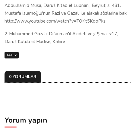
Abdulhamid Musa, Daru'l Kitab el Lübnani, Beyrut, s: 431.
Mustafa İslamoğlu'nun Razi ve Gazali ile alakalı sözlerine bak:
http://www.youtube.com/watch?v=TOKt5KqoPks
2-Muhammed Gazali, Difaun an'il Akideti veş' Şeria, s:17,
Daru'l Kütüb el Hadise, Kahire
TAGS:
0 YORUMLAR
Yorum yapın