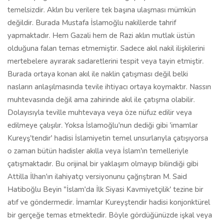
temelsizdir. Aklın bu verilere tek başına ulaşması mümkün
değildir. Burada Mustafa İslamoğlu nakillerde tahrif
yapmaktadır. Hem Gazali hem de Razi aklın mutlak üstün
olduğuna falan temas etmemiştir. Sadece akıl nakil ilişkilerini
mertebelere ayırarak sadaretlerini tespit veya tayin etmiştir.
Burada ortaya konan akıl ile naklin çatışması değil belki
nasların anlaşılmasında tevile ihtiyacı ortaya koymaktır. Nassın
muhtevasında değil ama zahirinde akıl ile çatışma olabilir.
Dolayısıyla teville muhtevaya veya öze nüfuz edilir veya
edilmeye çalışılır. Yoksa İslamoğlu'nun dediği gibi 'imamlar
Kureyş'tendir' hadisi İslamiyetin temel unsurlarıyla çatışıyorsa
o zaman bütün hadisler akılla veya İslam'ın temelleriyle
çatışmaktadır. Bu orijinal bir yaklaşım olmayıp bilindiği gibi
Attilla İlhan'ın ilahiyatçı versiyonunu çağrıştıran M. Said
Hatiboğlu Beyin "İslam'da İlk Siyasi Kavmiyetçilik' tezine bir
atıf ve göndermedir. İmamlar Kureyştendir hadisi konjonktürel
bir gerçeğe temas etmektedir. Böyle gördüğünüzde işkal veya