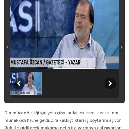
Din mücedditliği
için yola çıkanlardan bir kısmı süreçte
din
münekkidi
haline geldi. Zira
kalkıştıkları iş boylarını
aşıyor.
Ruh ile gidilecek makama nefis ile varmaya çalışıyorlar.