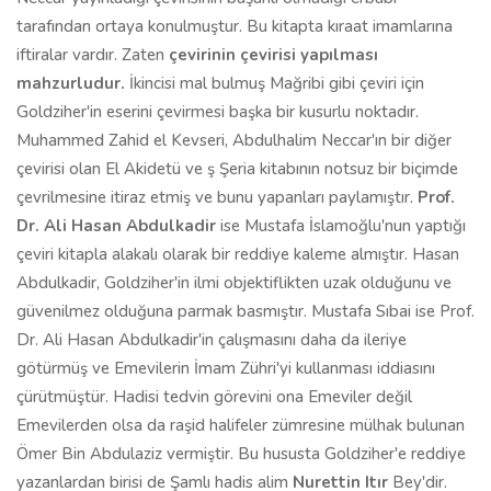
tarafından ortaya konulmuştur. Bu kitapta kıraat imamlarına
iftiralar vardır. Zaten
çevirinin çevirisi yapılması
mahzurludur.
İkincisi mal bulmuş Mağribi gibi çeviri için
Goldziher'in eserini çevirmesi başka bir kusurlu noktadır.
Muhammed Zahid el Kevseri, Abdulhalim Neccar'ın bir diğer
çevirisi olan El Akidetü ve ş Şeria kitabının notsuz bir biçimde
çevrilmesine itiraz etmiş ve bunu yapanları paylamıştır.
Prof.
Dr. Ali Hasan Abdulkadir
ise Mustafa İslamoğlu'nun yaptığı
çeviri kitapla alakalı olarak bir reddiye kaleme almıştır. Hasan
Abdulkadir, Goldziher'in ilmi objektiflikten uzak olduğunu ve
güvenilmez olduğuna parmak basmıştır. Mustafa Sıbai ise Prof.
Dr. Ali Hasan Abdulkadir'in çalışmasını daha da ileriye
götürmüş ve Emevilerin İmam Zühri'yi kullanması iddiasını
çürütmüştür. Hadisi tedvin görevini ona Emeviler değil
Emevilerden olsa da raşid halifeler zümresine mülhak bulunan
Ömer Bin Abdulaziz vermiştir. Bu hususta Goldziher'e reddiye
yazanlardan birisi de Şamlı hadis alim
Nurettin Itır
Bey'dir.