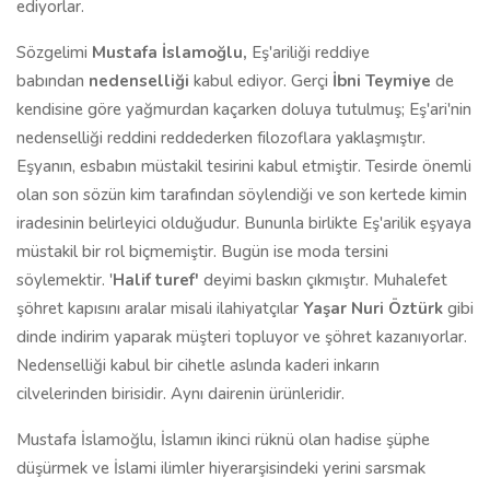
ediyorlar.
Sözgelimi
Mustafa İslamoğlu,
Eş'ariliği reddiye
babından
nedenselliği
kabul ediyor. Gerçi
İbni Teymiye
de
kendisine göre yağmurdan kaçarken doluya tutulmuş; Eş'ari'nin
nedenselliği reddini reddederken filozoflara yaklaşmıştır.
Eşyanın, esbabın müstakil tesirini kabul etmiştir. Tesirde önemli
olan son sözün kim tarafından söylendiği ve son kertede kimin
iradesinin belirleyici olduğudur. Bununla birlikte Eş'arilik eşyaya
müstakil bir rol biçmemiştir. Bugün ise moda tersini
söylemektir. '
Halif turef'
deyimi baskın çıkmıştır. Muhalefet
şöhret kapısını aralar misali ilahiyatçılar
Yaşar Nuri Öztürk
gibi
dinde indirim yaparak müşteri topluyor ve şöhret kazanıyorlar.
Nedenselliği kabul bir cihetle aslında kaderi inkarın
cilvelerinden birisidir. Aynı dairenin ürünleridir.
Mustafa İslamoğlu, İslamın ikinci rüknü olan hadise şüphe
düşürmek ve İslami ilimler hiyerarşisindeki yerini sarsmak