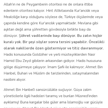
Allah'ın ne de Peygamberin otoritesi ne de onlara ittiba
edenlerin otoritesi kalıyor. Hint Altkıtasında Kur'ancılık veya
Mealciliğe karşı olduğunu söylese de, Türkiye ölçülerinde veya
çapında kendine göre Kur'ancılık yapmaktadır. Mevlana gibi
aşktan değil ama şöhretten gövdesiyle birlikte başı da
dönüyor. Ş
öhret vadilerinde başı dönüyor. Bu zatın hiçbir
kuralı yok. Bir şeyi söyler sonra tersini yapabilir. Öncelikli
olarak nakillerde özen göstermiyor ve titiz davranmıyor.
Hadis konusunda Goldziher ve yerli müsteşriklerden Nasr
Hamid Ebu Zeyd gibilerin arkasından gidiyor. Hadis hususuna
gölge düşürmeye çalışıyor. İmam Şafii ile kalmıyor; Ahmet Bin
Hanbel, Buhari ve Müslim de tarizlerinden, sataşmalarından
nasibini alıyor.
Ahmet Bin Hanbel'i sansürcülükle suçluyor. Güya zalim
yöneticilerle ilgili hadisleri taramış ve bunları Müsned'inden
ayıklamış! Buna kargalar bile güler ama İslamoğlu var gücüyle