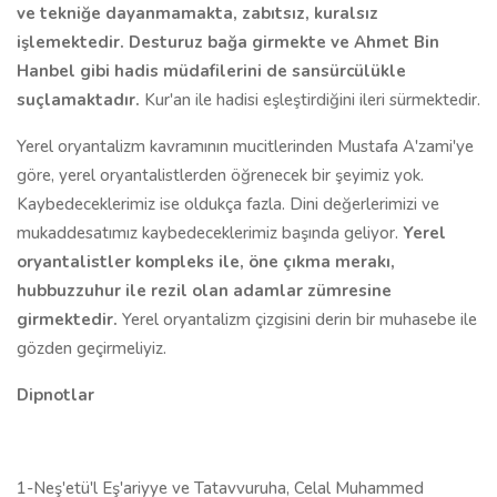
ve tekniğe dayanmamakta, zabıtsız, kuralsız
işlemektedir. Desturuz bağa girmekte ve Ahmet Bin
Hanbel gibi hadis müdafilerini de sansürcülükle
suçlamaktadır.
Kur'an ile hadisi eşleştirdiğini ileri sürmektedir.
Yerel oryantalizm kavramının mucitlerinden Mustafa A'zami'ye
göre, yerel oryantalistlerden öğrenecek bir şeyimiz yok.
Kaybedeceklerimiz ise oldukça fazla. Dini değerlerimizi ve
mukaddesatımız kaybedeceklerimiz başında geliyor.
Yerel
oryantalistler kompleks ile, öne çıkma merakı,
hubbuzzuhur ile rezil olan adamlar zümresine
girmektedir.
Yerel oryantalizm çizgisini derin bir muhasebe ile
gözden geçirmeliyiz.
Dipnotlar
1-Neş'etü'l Eş'ariyye ve Tatavvuruha, Celal Muhammed