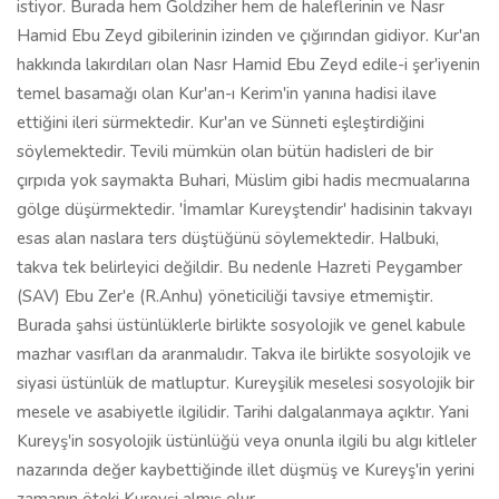
istiyor. Burada hem Goldziher hem de haleflerinin ve Nasr
Hamid Ebu Zeyd gibilerinin izinden ve çığırından gidiyor. Kur'an
hakkında lakırdıları olan Nasr Hamid Ebu Zeyd edile-i şer'iyenin
temel basamağı olan Kur'an-ı Kerim'in yanına hadisi ilave
ettiğini ileri sürmektedir. Kur'an ve Sünneti eşleştirdiğini
söylemektedir. Tevili mümkün olan bütün hadisleri de bir
çırpıda yok saymakta Buhari, Müslim gibi hadis mecmualarına
gölge düşürmektedir. 'İmamlar Kureyştendir' hadisinin takvayı
esas alan naslara ters düştüğünü söylemektedir. Halbuki,
takva tek belirleyici değildir. Bu nedenle Hazreti Peygamber
(SAV) Ebu Zer'e (R.Anhu) yöneticiliği tavsiye etmemiştir.
Burada şahsi üstünlüklerle birlikte sosyolojik ve genel kabule
mazhar vasıfları da aranmalıdır. Takva ile birlikte sosyolojik ve
siyasi üstünlük de matluptur. Kureyşilik meselesi sosyolojik bir
mesele ve asabiyetle ilgilidir. Tarihi dalgalanmaya açıktır. Yani
Kureyş'in sosyolojik üstünlüğü veya onunla ilgili bu algı kitleler
nazarında değer kaybettiğinde illet düşmüş ve Kureyş'in yerini