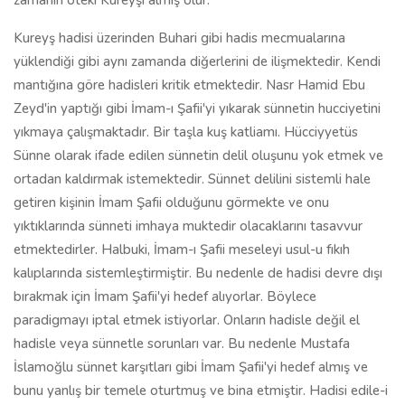
zamanın öteki Kureyşi almış olur.
Kureyş hadisi üzerinden Buhari gibi hadis mecmualarına
yüklendiği gibi aynı zamanda diğerlerini de ilişmektedir. Kendi
mantığına göre hadisleri kritik etmektedir. Nasr Hamid Ebu
Zeyd'in yaptığı gibi İmam-ı Şafii'yi yıkarak sünnetin hucciyetini
yıkmaya çalışmaktadır. Bir taşla kuş katliamı. Hücciyyetüs
Sünne olarak ifade edilen sünnetin delil oluşunu yok etmek ve
ortadan kaldırmak istemektedir. Sünnet delilini sistemli hale
getiren kişinin İmam Şafii olduğunu görmekte ve onu
yıktıklarında sünneti imhaya muktedir olacaklarını tasavvur
etmektedirler. Halbuki, İmam-ı Şafii meseleyi usul-u fıkıh
kalıplarında sistemleştirmiştir. Bu nedenle de hadisi devre dışı
bırakmak için İmam Şafii'yi hedef alıyorlar. Böylece
paradigmayı iptal etmek istiyorlar. Onların hadisle değil el
hadisle veya sünnetle sorunları var. Bu nedenle Mustafa
İslamoğlu sünnet karşıtları gibi İmam Şafii'yi hedef almış ve
bunu yanlış bir temele oturtmuş ve bina etmiştir. Hadisi edile-i