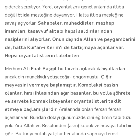
giderek serpiliyor. Yerel oryantalizmi genel anlamda ittiba
değil
ibtida
mesleğine dayanıyor. Hatta ittiba mesleğine
savaş açıyorlar.
Sahabeler, muhaddisler, mezhep
imamları, tasavvuf aktabı hepsi saldırılarından
nasiplerini alıyorlar. Onun dışında Allah ve peygamberini
de, hatta Kur'an-ı Kerim'i de tartışmaya açanlar var.
Hepsi oryantalistlerin talebeleri.
Merhum
Ali Fuat Başgil
bu tarzda açılacak ilahiyatlardan
ancak din münekkidi yetişeceğini öngörmüştü
. Çığır
meyvesini vermeye başlamıştır. Kompleksi baskın
olanlar, hırsı ihlasından ağır basanlar, bu yolla şöhrete
ve servete konmak isteyenler oryantalistleri taklit
etmeye başlamışlardır
. Aralarında onları fersah fersah
aşanlar var. Bundan dolayı günümüzde dini eğitimin tadı tuzu
yok. Zira Allah ve Resülünden (asm) kopuk ve hevaya tabi bir
çığır. Bu tür yeni ilahiyatçılar her alanda sapmayı temsil