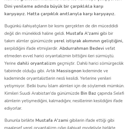
Dini yenileme adında büyük bir çarpıklıkla karşı
karşıyayız. Hatta çarpıklık anıtlarıyla karşı karşıyayız.
Bugünkü ilahiyatçıların bir kısmı gerçekten de din müceddidi
değil din münekkidi haline geldi.
Mustafa A'zami g
ibi bir
takım alimler günümüzde
yerel istişrak akımının geliştiğini,
s
erpildiğini ifade etmişlerdir.
Abdurrahman Bedevi
vefat
etmeden evvel harici oryantalizmin bittiğini ileri sürmüştü.
Yerine
dahili oryantalizm
geçmiştir. Dahili harici sömürgecilik
tabirinde olduğu gibi. Artık
Massisgnon
kıdeminde ve
kademinde oryantalistlerin nesli kesildi. Yerlerine yenileri
yetişmiyor. Belki bunu İslam alimleri için de söylemek mümkün.
Kimileri Suudi Arabistan'da günümüzde
Bin Baz
çapında Selefi
alimlerin yetişmediğini, kalmadığını; nesillerinin kesildiğini ifade
ediyorlar.
Bununla birlikte
Mustafa A'zami
gibilerin ifade ettiği gibi
maalesef yerel oryantalizm çığırı ilahiyat modeliyle birlikte