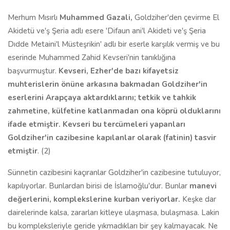
Merhum Mısırlı
Muhammed Gazali,
Goldziher'den çevirme El
Akidetü ve'ş Şeria adlı esere 'Difaun ani'l Akideti ve'ş Şeria
Dıdde Metaini'l Müsteşrikin' adlı bir eserle karşılık vermiş ve bu
eserinde Muhammed Zahid Kevseri'nin tanıklığına
başvurmuştur.
Kevseri
,
Ezher'de bazı kifayetsiz
muhterislerin önüne arkasına bakmadan Goldziher'in
eserlerini Arapçaya aktardıklarını; tetkik ve tahkik
zahmetine, külfetine katlanmadan ona köprü olduklarını
ifade etmiştir. Kevseri bu tercümeleri yapanları
Goldziher'in cazibesine kapılanlar olarak (fatinin) tasvir
etmiştir
. (2)
Sünnetin cazibesini kaçıranlar Goldziher'in cazibesine tutuluyor,
kapılıyorlar. Bunlardan birisi de İslamoğlu'dur. Bunlar
manevi
değerlerini, komplekslerine kurban veriyorlar.
Keşke dar
dairelerinde kalsa, zararları kitleye ulaşmasa, bulaşmasa. Lakin
bu kompleksleriyle geride yıkmadıkları bir şey kalmayacak. Ne