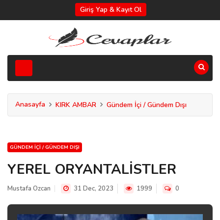
Giriş Yap & Kayıt Ol
Anasayfa
KIRK AMBAR
Gündem İçi / Gündem Dışı
GÜNDEM İÇI / GÜNDEM DIŞI
YEREL ORYANTALİSTLER
Mustafa Ozcan
31 Dec, 2023
1999
0