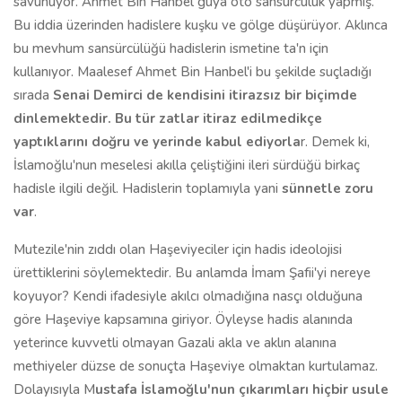
savunuyor. Ahmet Bin Hanbel güya oto sansürcülük yapmış.
Bu iddia üzerinden hadislere kuşku ve gölge düşürüyor. Aklınca
bu mevhum sansürcülüğü hadislerin ismetine ta'n için
kullanıyor. Maalesef Ahmet Bin Hanbel'i bu şekilde suçladığı
sırada
Senai Demirci de kendisini itirazsız bir biçimde
dinlemektedir. Bu tür zatlar itiraz edilmedikçe
yaptıklarını doğru ve yerinde kabul ediyorla
r. Demek ki,
İslamoğlu'nun meselesi akılla çeliştiğini ileri sürdüğü birkaç
hadisle ilgili değil. Hadislerin toplamıyla yani
sünnetle zoru
var
.
Mutezile'nin zıddı olan Haşeviyeciler için hadis ideolojisi
ürettiklerini söylemektedir. Bu anlamda İmam Şafii'yi nereye
koyuyor? Kendi ifadesiyle akılcı olmadığına nasçı olduğuna
göre Haşeviye kapsamına giriyor. Öyleyse hadis alanında
yeterince kuvvetli olmayan Gazali akla ve aklın alanına
methiyeler düzse de sonuçta Haşeviye olmaktan kurtulamaz.
Dolayısıyla M
ustafa İslamoğlu'nun çıkarımları hiçbir usule