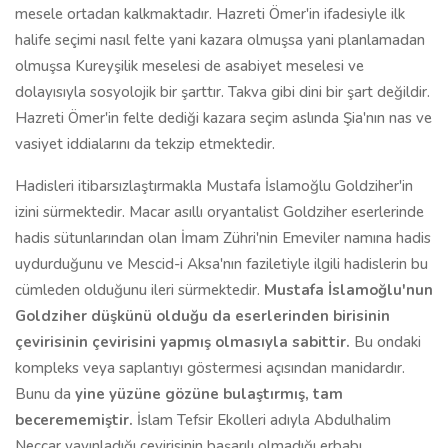
mesele ortadan kalkmaktadır. Hazreti Ömer'in ifadesiyle ilk
halife seçimi nasıl felte yani kazara olmuşsa yani planlamadan
olmuşsa Kureyşilik meselesi de asabiyet meselesi ve
dolayısıyla sosyolojik bir şarttır. Takva gibi dini bir şart değildir.
Hazreti Ömer'in felte dediği kazara seçim aslında Şia'nın nas ve
vasiyet iddialarını da tekzip etmektedir.
Hadisleri itibarsızlaştırmakla Mustafa İslamoğlu Goldziher'in
izini sürmektedir. Macar asıllı oryantalist Goldziher eserlerinde
hadis sütunlarından olan İmam Zühri'nin Emeviler namına hadis
uydurduğunu ve Mescid-i Aksa'nın faziletiyle ilgili hadislerin bu
cümleden olduğunu ileri sürmektedir.
Mustafa İslamoğlu'nun
Goldziher düşkünü olduğu da eserlerinden birisinin
çevirisinin çevirisini yapmış olmasıyla sabittir.
Bu ondaki
kompleks veya saplantıyı göstermesi açısından manidardır.
Bunu da
yine yüzüne gözüne bulaştırmış
,
tam
becerememiştir.
İslam Tefsir Ekolleri adıyla Abdulhalim
Neccar yayınladığı çevirisinin başarılı olmadığı erbabı