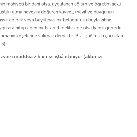
in mahiyeti bir dahi olsa, uygulanan eğitim ve öğretim şekli
ve üstün olma hevesini doğuran kuvvet, meyil ve duygunun
svir ederek veya büyüleyici bir belâgat üslubuyla zihne
gulara hitap eden bir hitabet, delilsiz de olsa kabul görürdü.
o zamanın köşelerine sokmak demektir. Biz –çağımızın çocukları
15)
tezyin-i müddea zihnimizi işbâ etmiyor (aklımızı