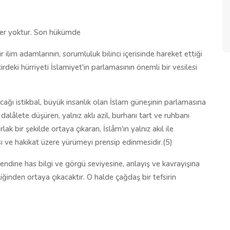
 yer yoktur. Son hükümde
 hür ilim adamlarının, sorumluluk bilinci içerisinde hareket ettiği
ikirdeki hürriyeti İslamiyet'in parlamasının önemli bir vesilesi
lacağı istikbal, büyük insanlık olan İslam güneşinin parlamasına
ı dalâlete düşüren, yalnız aklı azil, burhanı tart ve ruhbanı
lak bir şekilde ortaya çıkaran, İslâm'ın yalnız akıl ile
sı ve hakikat üzere yürümeyi prensip edinmesidir.(5)
kendine has bilgi ve görgü seviyesine, anlayış ve kavrayışına
iğinden ortaya çıkacaktır. O halde çağdaş bir tefsirin