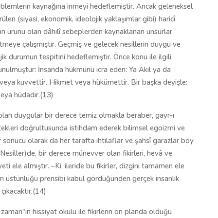
problemlerin kaynağına inmeyi hedeflemiştir. Ancak geleneksel
en (siyasi, ekonomik, ideolojik yaklaşımlar gibi) haricî
inin ürünü olan dâhilî sebeplerden kaynaklanan unsurlar
meye çalışmıştır. Geçmiş ve gelecek nesillerin duygu ve
ik durumun tespitini hedeflemiştir. Önce konu ile ilgili
lunulmuştur: İnsanda hükmünü icra eden: Ya Akıl ya da
 veya kuvvettir. Hikmet veya hükümettir. Bir başka deyişle:
veya hüdadır.(13)
lan duygular bir derece temiz olmakla beraber, gayr-ı
istekleri doğrultusunda istihdam ederek bilimsel egoizmi ve
onucu olarak da her tarafta ihtilaflar ve şahsî garazlar boy
siller)de, bir derece münevver olan fikirleri, hevâ ve
i ele almıştır. –Ki, ileride bu fikirler, dizgini tamamen ele
un üstünlüğü prensibi kabul gördüğünden gerçek insanlık
çıkacaktır.(14)
aman"ın hissiyat okulu ile fikirlerin ön planda olduğu