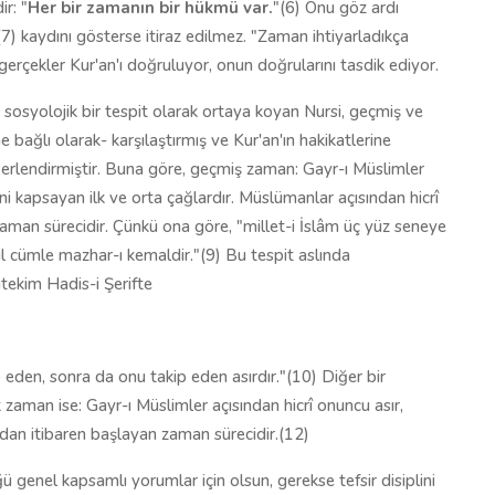
r: "
Her bir zamanın bir hükmü var.
"(6) Onu göz ardı
'(7) kaydını gösterse itiraz edilmez. "Zaman ihtiyarladıkça
erçekler Kur'an'ı doğruluyor, onun doğrularını tasdik ediyor.
nı sosyolojik bir tespit olarak ortaya koyan Nursi, geçmiş ve
e bağlı olarak- karşılaştırmış ve Kur'an'ın hakikatlerine
erlendirmiştir. Buna göre, geçmiş zaman: Gayr-ı Müslimler
ni kapsayan ilk ve orta çağlardır. Müslümanlar açısından hicrî
zaman sürecidir. Çünkü ona göre, "millet-i İslâm üç yüz seneye
l cümle mazhar-ı kemaldir."(9) Bu tespit aslında
tekim Hadis-i Şerifte
p eden, sonra da onu takip eden asırdır."(10) Diğer bir
 zaman ise: Gayr-ı Müslimler açısından hicrî onuncu asır,
rdan itibaren başlayan zaman sürecidir.(12)
genel kapsamlı yorumlar için olsun, gerekse tefsir disiplini