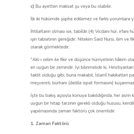
c)
Bu ayetten maksat şu veya bu olabilir.
İlk iki hükümde şüphe edilemez ve farklı yorumlara
İhtilafların olması ise, tabiîdir.(4) Vicdanı hür, irfanı
işin tabiatının gereğidir. Nitekim Said Nursi, ilim ve f
olarak görmektedir:
"Akl-ı selim ile fikir ve düşünce hürriyetinin hâkim o
en uygun bir zemindir. İyi bilinmelidir ki, Hıristiyanlar
taklit olduğu gibi, buna makabil, İslamî hakikatleri par
meşvereti, bürhanı (delille ispat formasını) kuşanma
İşte bu bakış açısıyla konuya bakıldığında, her asrın 
uygun bir hitap tarzının gerekli olduğu hususu, kendil
yapılmasında zaman faktörü çok önemlidir.
1. Zaman Faktörü