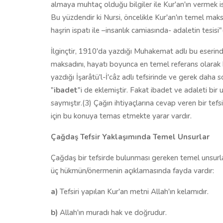
almaya muhtaç olduğu bilgiler ile Kur'an'ın vermek is
Bu yüzdendir ki Nursi, öncelikle Kur'an'ın temel maksa
haşrin ispatı ile –insanlık camiasında- adaletin tesisi"
İlginçtir, 1910'da yazdığı Muhakemat adlı bu eseri
maksadını, hayatı boyunca en temel referans olarak k
yazdığı İşarâtü'l-İ'câz adlı tefsirinde ve gerek daha 
"
ibadet
"i de eklemiştir. Fakat ibadet ve adaleti bir
saymıştır.(3) Çağın ihtiyaçlarına cevap veren bir tefs
için bu konuya temas etmekte yarar vardır.
Çağdaş Tefsir Yaklaşımında Temel Unsurlar
Çağdaş bir tefsirde bulunması gereken temel unsurlar
üç hükmün/önermenin açıklamasında fayda vardır:
a)
Tefsiri yapılan Kur'an metni Allah'ın kelamıdır.
b)
Allah'ın muradı hak ve doğrudur.