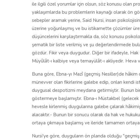
ile ilgili özel yorumlar için olsun, söz konusu olan 
yaklaşımlarda bu problemlerin kaynağı olarak ön görül
sebepler aramak yerine, Said Nursi, insan psikolojis
üzerine yoğunlaşmış ve bu istikamette çözümler üret
düşüncelerini karşılaştırmakla da, söz konusu psikoloj
şematik bir liste verilmiş ve şu değerlendirmede bu
gözdür. Fikir veya duygudur. Diğer bir ifadeyle, Hak
Müyûlât-ı kalbiye veya temayülât-ı akliyedir. Heva 
Buna göre, Ebna-yı Mazî (geçmiş Nesiller)de hâkim o
münevver olan fikirlerine galebe edip, onları kendi 
duygusal despotizmi meydana getirmiştir. Bunun bir s
göstermeye başlamıştır. Ebna-ı Müstakbel (gelecek Ne
hevesle kirlenmiş duygularına galebe çalarak hâkimiyet
alacaktır.- Bunun bir sonucu olarak da hak ve hukuk
ortaya çıkmaya başlamış ve ileride tamamen ortaya 
Nursi'ye göre, duyguların ön planda olduğu "geçmiş z