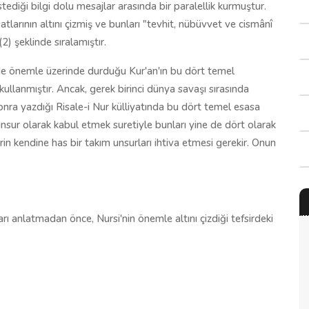
tediği bilgi dolu mesajlar arasında bir paralellik kurmuştur.
tlarının altını çizmiş ve bunları "tevhit, nübüvvet ve cismânî
(2) şeklinde sıralamıştır.
nde önemle üzerinde durduğu Kur'an'ın bu dört temel
ullanmıştır. Ancak, gerek birinci dünya savaşı sırasında
sonra yazdığı Risale-i Nur külliyatında bu dört temel esasa
 unsur olarak kabul etmek suretiyle bunları yine de dört olarak
irin kendine has bir takım unsurları ihtiva etmesi gerekir. Onun
ı anlatmadan önce, Nursi'nin önemle altını çizdiği tefsirdeki