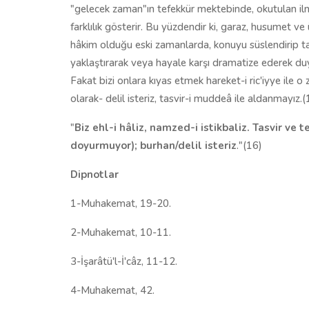
"gelecek zaman"ın tefekkür mektebinde, okutulan ilm
farklılık gösterir. Bu yüzdendir ki, garaz, husumet 
hâkim olduğu eski zamanlarda, konuyu süslendirip ta
yaklaştırarak veya hayale karşı dramatize ederek duy
Fakat bizi onlara kıyas etmek hareket-i ric'iyye ile 
olarak- delil isteriz, tasvir-i muddeâ ile aldanmayız.(
"
Biz ehl-i hâliz, namzed-i istikbaliz. Tasvir ve 
doyurmuyor); burhan/delil isteriz
."(16)
Dipnotlar
1-Muhakemat, 19-20.
2-Muhakemat, 10-11.
3-İşarâtü'l-İ'câz, 11-12.
4-Muhakemat, 42.