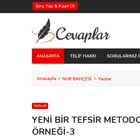
Giriş Yap & Kayıt Ol
ANASAYFA
TELİF HAKKI
SORULARINIZ İ
Anasayfa
NUR BAHÇESİ
Yazılar
YAZILAR
YENİ BİR TEFSİR METOD
ÖRNEĞİ-3