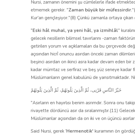
Nursi, zamanın önemini şu cümlelerle ifade etmektedi
etmemek gerekir. "
Zaman büyük bir müfessirdir
.'
Kur'an gençleşiyor."(8) Çünkü zamanla ortaya çıkan g
"
Eski hâl muhal, ya yeni hâl, ya izmihlâl
" kuralı
gelecek nesillerin bilimsel tavırlarını -zaman faktörün
getirilen yorum ve açıklamaları da bu çerçevede değ
açısından hicrî onuncu asırdan önceki zaman dilimleri
beşinci asırdan on ikinci asra kadar devam eden bir 
kadar mümtaz ve serfiraz ve beş yüz seneye kadar fi
Müslümanların genel kabulünü de yansıtmaktadır. Ni
خَيْرُ النَّاسِ قَرْنِى، ثُمَّ الَّذِينَ يَلُونَهُمْ، ثُمَّ الَّذِينَ يَلُونَهُمْ
"Asırların en hayırlısı benim asrımdır. Sonra onu taki
rivayette dördüncü asır da sıralanmıştır.(11) Gelecek
Müslümanlar açısından da on iki ve on üçüncü asırla
Said Nursi, gerek '
Hermenotik'
kuramının ön gördüğü 