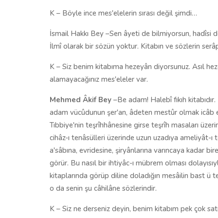
K – Böyle ince mes'elelerin sırası değil şimdi…
İsmail Hakkı Bey –Sen âyeti de bilmiyorsun, hadîsi de
İlmî olarak bir sözün yoktur. Kitabın ve sözlerin ser
K – Siz benim kitabıma hezeyân diyorsunuz. Asıl he
alamayacağınız mes'eleler var.
Mehmed Âkif Bey
–Be adam! Halebî fıkıh kitabıdır. 
adam vücûdunun şer'an, âdeten mestûr olmak icâb ed
Tıbbiye'nin teşrîhhânesine girse teşrîh masaları üzer
cihâz-ı tenâsülleri üzerinde uzun uzadıya ameliyât-ı 
a'sâbına, evridesine, şiryânlarına varıncaya kadar bir
görür. Bu nasıl bir ihtiyâc-ı mübrem olması dolayısıy
kitaplarında görüp diline doladığın mesâilin bast ü te
o da senin şu câhilâne sözlerindir.
K – Siz ne derseniz deyin, benim kitabım pek çok satıl