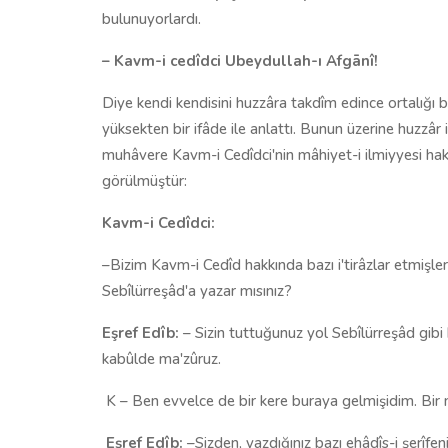
bulunuyorlardı.
– Kavm-i cedîdci Ubeydullah-ı Afgānî!
Diye kendi kendisini huzzâra takdîm edince ortalığı b
yüksekten bir ifâde ile anlattı. Bunun üzerine huzzâr
muhâvere Kavm-i Cedîdci'nin mâhiyet-i ilmiyyesi hakkı
görülmüştür:
Kavm-i Cedîdci:
–Bizim Kavm-i Cedîd hakkında bazı i'tirâzlar etmişle
Sebîlürreşâd'a yazar mısınız?
Eşref Edîb:
– Sizin tuttuğunuz yol Sebîlürreşâd gibi
kabûlde ma'zûruz.
K – Ben evvelce de bir kere buraya gelmişidim. Bir
Eşref Edîb:
–Sizden, yazdığınız bazı ehâdîs-i şerîfeni