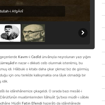
ullah-i AfgÄnî
 geçenlerde
Kavm-i Cedîd
ünvânıyla neşrolunan yazı yığını
lürreşâd
'ın nazar-ı dikkati celb olunmak istenilmiş, bu
muş idi. Hâlbuki o kitabı daha çıkar çıkmaz biz de görmüş
lduğu için onu tenkīde kalkışmakla ona lâyık olmadığı bir
 idik.
li ile idârehânemize çıkageldi. O sırada bazı mesâil-i
Dârülfünûn muallimlerinden İlâhiyât Şu'besi müdîr-i sâbıkı
adhâne Müdîri
Fatin Efendi
hazerâtı da idârehânede