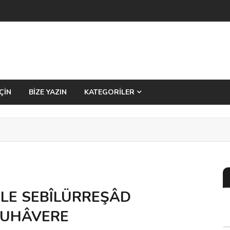
ÇİN
BİZE YAZIN
KATEGORİLER
İLE SEBÎLÜRREŞÂD
MUHÂVERE