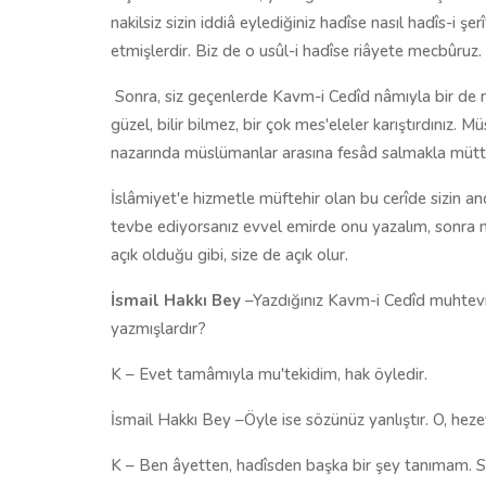
nakilsiz sizin iddiâ eylediğiniz hadîse nasıl hadîs-i şe
etmişlerdir. Biz de o usûl-i hadîse riâyete mecbûruz.
Sonra, siz geçenlerde Kavm-i Cedîd nâmıyla bir de ri
güzel, bilir bilmez, bir çok mes'eleler karıştırdınız. 
nazarında müslümanlar arasına fesâd salmakla mütte
İslâmiyet'e hizmetle müftehir olan bu cerîde sizin an
tevbe ediyorsanız evvel emirde onu yazalım, sonra m
açık olduğu gibi, size de açık olur.
İsmail Hakkı Bey
–Yazdığınız Kavm-i Cedîd muhteviy
yazmışlardır?
K – Evet tamâmıyla mu'tekidim, hak öyledir.
İsmail Hakkı Bey –Öyle ise sözünüz yanlıştır. O, he
K – Ben âyetten, hadîsden başka bir şey tanımam. Si