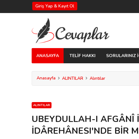
Giriş Yap & Kayıt Ol
ANASAYFA
TELİF HAKKI
SORULARINIZ İ
Anasayfa
ALINTILAR
Alıntılar
ALINTILAR
UBEYDULLAH-I AFGÂNÎ 
İDÂREHÂNESI'NDE BİR 