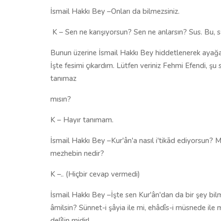
İsmail Hakkı Bey –Onları da bilmezsiniz.
K – Sen ne karışıyorsun? Sen ne anlarsın? Sus. Bu, sar
Bunun üzerine İsmail Hakkı Bey hiddetlenerek ayağa 
İşte fesimi çıkardım. Lütfen veriniz Fehmi Efendi, şu 
tanımaz
mısın?
K – Hayır tanımam.
İsmail Hakkı Bey –Kur'ân'a nasıl i'tikād ediyorsun
mezhebin nedir?
K –.. (Hiçbir cevap vermedi)
İsmail Hakkı Bey –İşte sen Kur'ân'dan da bir şey bilm
âmilsin? Sünnet-i şâyia ile mi, ehâdîs-i müsnede ile 
delîlin midir!