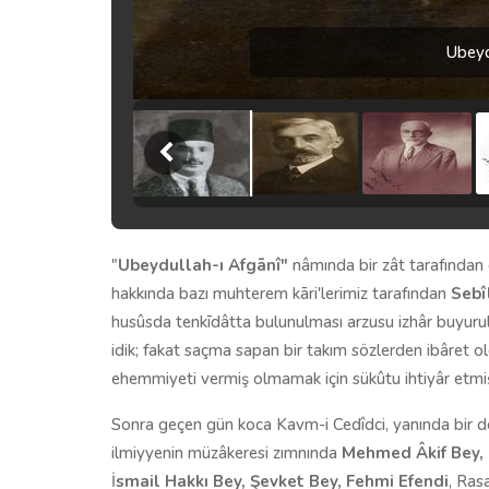
Ubeyd
"
Ubeydullah-ı Afgānî"
nâmında bir zât tarafından
hakkında bazı muhterem kāri'lerimiz tarafından
Sebî
husûsda tenkīdâtta bulunulması arzusu izhâr buyurul
idik; fakat saçma sapan bir takım sözlerden ibâret o
ehemmiyeti vermiş olmamak için sükûtu ihtiyâr etmiş
Sonra geçen gün koca Kavm-i Cedîdci, yanında bir delî
ilmiyyenin müzâkeresi zımnında
Mehmed Âkif Bey,
İ
smail Hakkı Bey, Şevket Bey, Fehmi Efendi
, Ras