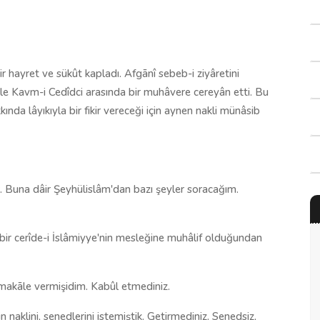
ir hayret ve sükût kapladı. Afgānî sebeb-i ziyâretini
 ile Kavm-i Cedîdci arasında bir muhâvere cereyân etti. Bu
nda lâyıkıyla bir fikir vereceği için aynen nakli münâsib
r. Buna dâir Şeyhülislâm'dan bazı şeyler soracağım.
 bir cerîde-i İslâmiyye'nin mesleğine muhâlif olduğundan
 makāle vermişidim. Kabûl etmediniz.
n naklini, senedlerini istemiştik. Getirmediniz. Senedsiz,