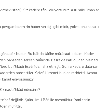
rmek istedi): Siz kadere tâbi' oluyorsunuz. Asıl müslümanlar
 peygamberimizin haber verdiği gibi midir, yoksa onu nazar-ı
yegâne söz budur. Bu bâbda târîhe mürâcaat edelim. Kader
aderden bahseden seksen târîhinde Basra'da katl olunan Ma'bed
'bed bu i'tikādı Esvârî'den ahz etmişti. Sonra kadere dalanlar
 kaderden bahsettiler. Selef-i ümmet bunları reddetti. Acaba
i kabûl ediyorsunuz?
z nasıl i'tikād edersiniz?
e'nef değildir. Şuûn, ilm-i Bârî ile mesbûktur. Yani senin
lden muhîttir.