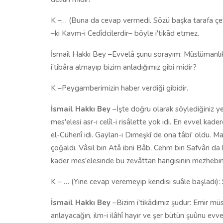
K –… (Buna da cevap vermedi. Sözü başka tarafa çevi
–ki Kavm-i Cedîdcilerdir– böyle i'tikād etmez.
İsmail Hakkı Bey –Evvelâ şunu sorayım: Müslümanlık
i'tibâra almayıp bizim anladığımız gibi midir?
K –Peygamberimizin haber verdiği gibidir.
İsmail Hakkı Bey
–İşte doğru olarak söylediğiniz 
mes'elesi asr-ı celîl-i risâlette yok idi. En evvel k
el-Cühenî idi. Gaylan-ı Dımeşkī de ona tâbi' oldu. Ma
çoğaldı. Vâsıl bin Atâ ibni Bâb, Cehm bin Safvân da
kader mes'elesinde bu zevâttan hangisinin mezhebin
K – … (Yine cevap veremeyip kendisi suâle başladı): Si
İsmail Hakkı Bey
–Bizim i'tikādımız şudur: Emir müst
anlayacağın, ilm-i ilâhî hayır ve şer bütün şuûnu evve