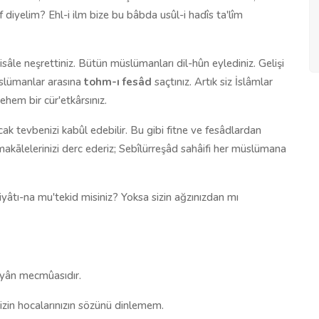
rîf diyelim? Ehl-i ilm bize bu bâbda usûl-i hadîs ta'lîm
sâle neşrettiniz. Bütün müslümanları dil-hûn eylediniz. Gelişi
Müslümanlar arasına
tohm-ı fesâd
saçtınız. Artık siz İslâmlar
hem bir cür'etkârsınız.
cak tevbenizi kabûl edebilir. Bu gibi fitne ve fesâdlardan
akālelerinizi derc ederiz; Sebîlürreşâd sahâifi her müslümana
âtı-na mu'tekid misiniz? Yoksa sizin ağzınızdan mı
zeyân mecmûasıdır.
zin hocalarınızın sözünü dinlemem.