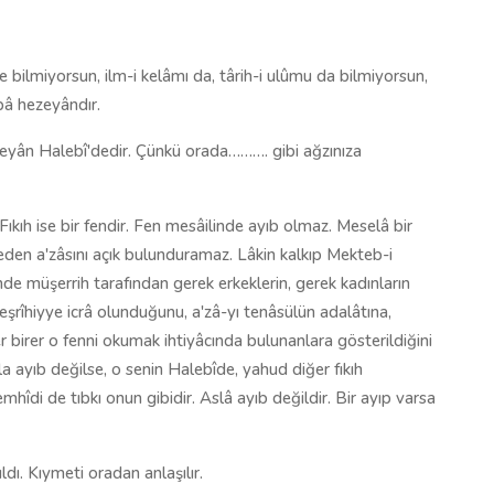
 bilmiyorsun, ilm-i kelâmı da, târih-i ulûmu da bilmiyorsun,
âpâ hezeyândır.
zeyân Halebî'dedir. Çünkü orada………. gibi ağzınıza
Fıkıh ise bir fendir. Fen mesâilinde ayıb olmaz. Meselâ bir
en a'zâsını açık bulunduramaz. Lâkin kalkıp Mekteb-i
inde müşerrih tarafından gerek erkeklerin, gerek kadınların
teşrîhiyye icrâ olunduğunu, a'zâ-yı tenâsülün adalâtına,
er birer o fenni okumak ihtiyâcında bulunanlara gösterildiğini
la ayıb değilse, o senin Halebîde, yahud diğer fıkıh
mhîdi de tıbkı onun gibidir. Aslâ ayıb değildir. Bir ayıp varsa
dı. Kıymeti oradan anlaşılır.