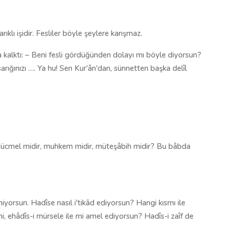
ıklı işidir. Fesliler böyle şeylere karışmaz.
kalktı: – Beni fesli gördüğünden dolayı mı böyle diyorsun?
sarığınızı …. Ya hu! Sen Kur'ân'dan, sünnetten başka delîl
? Mücmel midir, muhkem midir, müteşâbih midir? Bu bâbda
iyorsun. Hadîse nasıl i'tikād ediyorsun? Hangi kısmı ile
mi, ehâdîs-i mürsele ile mi amel ediyorsun? Hadîs-i zaîf de