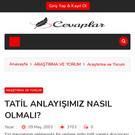
Giriş Yap & Kayıt Ol
Anasayfa
ARAŞTIRMA VE YORUM
Araştırma ve Yorum
ARAŞTIRMA VE YORUM
TATİL ANLAYIŞIMIZ NASIL
OLMALI?
Yazar
09 May, 2003
3703
0
Yaz mevsiminin gelmesiyle bir yerlere gidip tatil yapma düşüncesi