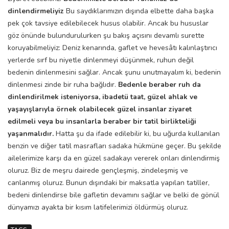
dinlendirmeliyiz
Bu saydıklarımızın dışında elbette daha başka
pek çok tavsiye edilebilecek husus olabilir. Ancak bu hususlar
göz önünde bulundurulurken şu bakış açısını devamlı surette
koruyabilmeliyiz: Deniz kenarında, gaflet ve hevesâtı kalınlaştırıcı
yerlerde sırf bu niyetle dinlenmeyi düşünmek, ruhun değil
bedenin dinlenmesini sağlar. Ancak şunu unutmayalım ki, bedenin
dinlenmesi zinde bir ruha bağlıdır.
Bedenle beraber ruh da
dinlendirilmek isteniyorsa, ibadetü taat, güzel ahlak ve
yaşayışlarıyla örnek olabilecek güzel insanlar ziyaret
edilmeli veya bu insanlarla beraber bir tatil birlikteliği
yaşanmalıdır.
Hatta şu da ifade edilebilir ki, bu uğurda kullanılan
benzin ve diğer tatil masrafları sadaka hükmüne geçer. Bu şekilde
ailelerimize karşı da en güzel sadakayı vererek onları dinlendirmiş
oluruz. Biz de meşru dairede gençleşmiş, zindeleşmiş ve
canlanmış oluruz. Bunun dışındaki bir maksatla yapılan tatiller,
bedeni dinlendirse bile gafletin devamını sağlar ve belki de gönül
dünyamızı ayakta bir kısım latifelerimizi öldürmüş oluruz.