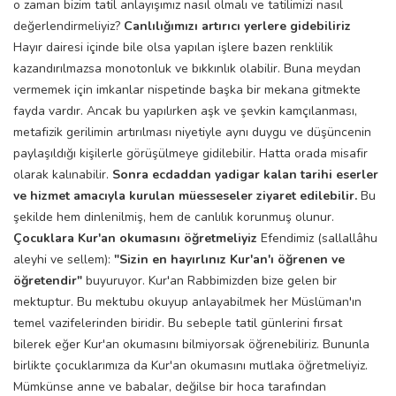
o zaman bizim tatil anlayışımız nasıl olmalı ve tatilimizi nasıl
değerlendirmeliyiz?
Canlılığımızı artırıcı yerlere gidebiliriz
Hayır dairesi içinde bile olsa yapılan işlere bazen renklilik
kazandırılmazsa monotonluk ve bıkkınlık olabilir. Buna meydan
vermemek için imkanlar nispetinde başka bir mekana gitmekte
fayda vardır. Ancak bu yapılırken aşk ve şevkin kamçılanması,
metafizik gerilimin artırılması niyetiyle aynı duygu ve düşüncenin
paylaşıldığı kişilerle görüşülmeye gidilebilir. Hatta orada misafir
olarak kalınabilir.
Sonra ecdaddan yadigar kalan tarihi eserler
ve hizmet amacıyla kurulan müesseseler ziyaret edilebilir.
Bu
şekilde hem dinlenilmiş, hem de canlılık korunmuş olunur.
Çocuklara Kur'an okumasını öğretmeliyiz
Efendimiz (sallallâhu
aleyhi ve sellem):
"Sizin en hayırlınız Kur'an'ı öğrenen ve
öğretendir"
buyuruyor. Kur'an Rabbimizden bize gelen bir
mektuptur. Bu mektubu okuyup anlayabilmek her Müslüman'ın
temel vazifelerinden biridir. Bu sebeple tatil günlerini fırsat
bilerek eğer Kur'an okumasını bilmiyorsak öğrenebiliriz. Bununla
birlikte çocuklarımıza da Kur'an okumasını mutlaka öğretmeliyiz.
Mümkünse anne ve babalar, değilse bir hoca tarafından