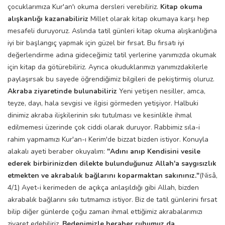
çocuklarımıza Kur'an'ı okuma dersleri verebiliriz.
Kitap okuma
alışkanlığı kazanabiliriz
Millet olarak kitap okumaya karşı hep
mesafeli duruyoruz. Aslında tatil günleri kitap okuma alışkanlığına
iyi bir başlangıç yapmak için güzel bir fırsat. Bu fırsatı iyi
değerlendirme adına gideceğimiz tatil yerlerine yanımızda okumak
için kitap da götürebiliriz. Ayrıca okuduklarımızı yanımızdakilerle
paylaşırsak bu sayede öğrendiğimiz bilgileri de pekiştirmiş oluruz.
Akraba ziyaretinde bulunabiliriz
Yeni yetişen nesiller, amca,
teyze, dayı, hala sevgisi ve ilgisi görmeden yetişiyor. Halbuki
dinimiz akraba ilişkilerinin sıkı tutulması ve kesinlikle ihmal
edilmemesi üzerinde çok ciddi olarak duruyor. Rabbimiz sıla-i
rahim yapmamızı Kur'an-ı Kerim'de bizzat bizden istiyor. Konuyla
alakalı ayeti beraber okuyalım:
"Adını anıp Kendisini vesile
ederek birbirinizden dilekte bulunduğunuz Allah'a saygısızlık
etmekten ve akrabalık bağlarını koparmaktan sakınınız."
(Nisâ,
4/1) Ayet-i kerimeden de açıkça anlaşıldığı gibi Allah, bizden
akrabalık bağlarını sıkı tutmamızı istiyor. Biz de tatil günlerini fırsat
bilip diğer günlerde çoğu zaman ihmal ettiğimiz akrabalarımızı
ziyaret edebiliriz.
Bedenimizle beraber ruhumuz da