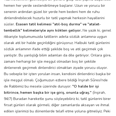
hemen her yerde seslendirilmeye başlanır. Uzun ve yorucu bir
senenin ardından güzel bir yerde hem bedeni hem de ruhu
dinlendirebilecek huzurlu bir tatil yapmak herkesin hayallerini
süsler.
Esasen tatil kelimesi "atıl-boş durma" ve "atalet-
tembellik" kelimeleriyle aynı kökten geliyor.
Ne yazık ki, genel
itibariyle toplumumuzda tatillerin adeta sözlük anlamına uygun
olarak atıl bir halde geçirildiğini görüyoruz. Halbuki tatil günlerini
sözlük anlamının ifade ettiği şekilde boş ve atıl geçirmek çok
yanlıştır. Bu yanlışlığı bilim adamları da dile getiriyor. Onlara göre,
zamanı herhangi bir işle meşgul olmadan boş bir şekilde
dinlenerek geçirmek dinlendirici olmaktan ziyade yorucu oluyor.
Bu sebeple bir işten yorulan insan, kendisini dinlendirici başka bir
işle meşgul olmalı. Çoğumuzun ezbere bildiği İnşirah Sûresi'nde
de Rabbimiz bu mesele üzerinde duruyor:
"O halde bir işi
bitirince, hemen başka bir işe giriş, onunla uğraş."
(İnşirah,
94/7) Buradan hareketle şunu söyleyebiliriz ki, tatil günlerini birer
fırsat günleri olarak görmeli, diğer zamanlarda aksayan ve ihmal
edilen işlerimizi bu dönemlerde telafi etme yoluna gitmeliyiz. Peki