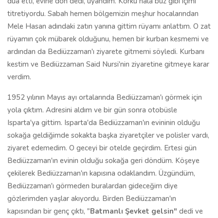
dua etti, evine dön dedi, uyandım. Korku hâlâ buz gibi içimi
titretiyordu. Sabah hemen bölgemizin meşhur hocalarından
Mele Hasan adındaki zatın yanına gittim rüyamı anlattım. O zat
rüyamın çok mübarek olduğunu, hemen bir kurban kesmemi ve
ardından da Bediüzzaman'ı ziyarete gitmemi söyledi. Kurbanı
kestim ve Bediüzzaman Said Nursi'nin ziyaretine gitmeye karar
verdim.
1952 yılının Mayıs ayı ortalarında Bediüzzaman'ı görmek için
yola çıktım. Adresini aldım ve bir gün sonra otobüsle
Isparta'ya gittim. Isparta'da Bediüzzaman'ın evininin olduğu
sokağa geldiğimde sokakta başka ziyaretçiler ve polisler vardı,
ziyaret edemedim. O geceyi bir otelde geçirdim. Ertesi gün
Bediüzzaman'ın evinin olduğu sokağa geri döndüm. Köşeye
çekilerek Bediüzzaman'ın kapısına odaklandım. Üzgündüm,
Bediüzzaman'ı görmeden buralardan gideceğim diye
gözlerimden yaşlar akıyordu. Birden Bediüzzaman'ın
kapısından bir genç çıktı, "
Batmanlı Şevket gelsin"
dedi ve