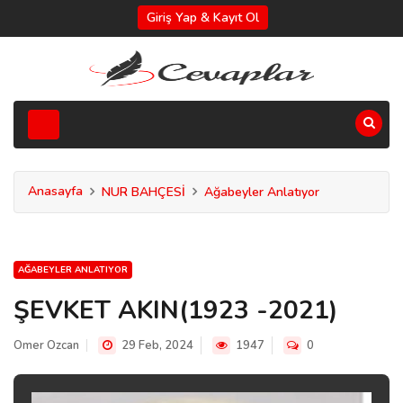
Giriş Yap & Kayıt Ol
Anasayfa
NUR BAHÇESİ
Ağabeyler Anlatıyor
AĞABEYLER ANLATIYOR
ŞEVKET AKIN(1923 -2021)
Omer Ozcan
29 Feb, 2024
1947
0