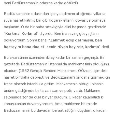
beni Bediüzzaman'ın odasına kadar götürdü.
Bediüzzaman'ın odasından içeriye adımımı attığımda yıllarca
suya hasret kalmış biri gibi koşarak ellerini doyasıya öpmeye
başladım. O da bir baba sıcaklığıyla elini başımda gezdirerek:
"
Korkma! Korkma!
" diyordu. Ben ise sevinç gözyaşlarını
döküyordum. Sonra bana:
"Zahmet edip gelmişsin, ben
hastayım bana dua et, senin rüyan hayırdır, korkma
" dedi.
Bu ziyaretimin üzerinden iki ay kadar bir zaman geçmişti. Bir
gazetede Bediüzzaman'ın İstanbul'da mahkemesinin olduğunu
okudum (1952 Gençlik Rehberi Mahkemesi. Ö.Özcan) içimdeki
hasret bir daha depreşti ve Bediüzzaman'ı bir daha görmek için
trene binerek İstanbul'a gittim. Mahkemenin olduğu binanın
önüne geldiğimde binlerce insan ve polis vardı. Mahkeme
salonunda zor da olsa bir yer buldum. O kadar kalabalıktı ki
konuşulanları duyamıyordum. Ama mahkeme bitiminde
Bediüzzaman'ın bu davadan beraat ettiğini duydum, o kadar.