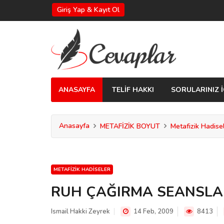
Giriş Yap & Kayıt Ol
ANASAYFA
TELİF HAKKI
SORULARINIZ İ
Anasayfa
METAFİZİK BOYUT
Metafizik Hadise
METAFIZIK HADISELER
RUH ÇAĞIRMA SEANSLAR
Ismail Hakki Zeyrek
14 Feb, 2009
8413