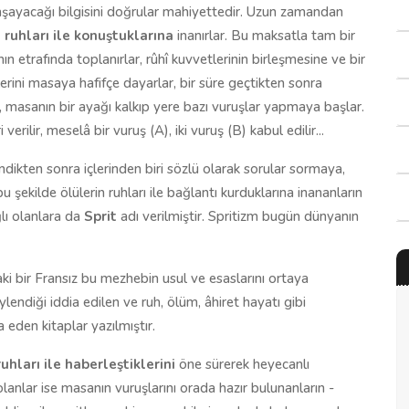
aşayacağı bilgisini doğrular mahiyettedir. Uzun zamandan
 ruhları ile konuştuklarına
inanırlar. Bu maksatla tam bir
n etrafında toplanırlar, rûhî kuvvetlerinin birleşmesine ve bir
rini masaya hafifçe dayarlar, bir süre geçtikten sonra
a, masanın bir ayağı kalkıp yere bazı vuruşlar yapmaya başlar.
erilir, meselâ bir vuruş (A), iki vuruş (B) kabul edilir...
ndikten sonra içlerinden biri sözlü olarak sorular sormaya,
 şekilde ölülerin ruhları ile bağlantı kurduklarına inananların
lı olanlara da
Sprit
adı verilmiştir. Spritizm bugün dünyanın
aki bir Fransız bu mezhebin usul ve esaslarını ortaya
lendiği iddia edilen ve ruh, ölüm, âhiret hayatı gibi
a eden kitaplar yazılmıştır.
uhları ile haberleştiklerini
öne sürerek heyecanlı
olanlar ise masanın vuruşlarını orada hazır bulunanların -