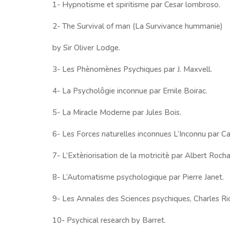
1- Hypnotisme et spiritisme par Cesar lombroso.
2- The Survival of man (La Survivance hummanie)
by Sir Oliver Lodge.
3- Les Phènomènes Psychiques par J. Maxvell.
4- La Psycholôgie inconnue par Emile Boirac.
5- La Miracle Moderne par Jules Bois.
6- Les Forces naturelles inconnues L’Inconnu par Ca
7- L’Extèriorisation de la motricitè par Albert Rocha
8- L’Automatisme psychologique par Pierre Janet.
9- Les Annales des Sciences psychiques, Charles Ri
10- Psychical research by Barret.