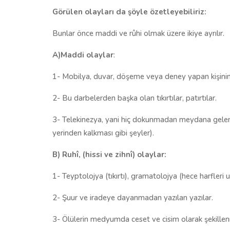
Görülen olayları da şöyle özetleyebiliriz:
Bunlar önce maddi ve rûhi olmak üzere ikiye ayrılır.
A)Maddi olaylar
:
1- Mobilya, duvar, döşeme veya deney yapan kişinin 
2- Bu darbelerden başka olan tıkırtılar, patırtılar.
3- Telekinezya, yani hiç dokunmadan meydana gelen
yerinden kalkması gibi şeyler).
B) Ruhî, (hissi ve zihnî) olaylar:
1- Teyptolojya (tıkırtı), gramatolojya (hece harfleri 
2- Şuur ve iradeye dayanmadan yazılan yazılar.
3- Ölülerin medyumda ceset ve cisim olarak şekillen