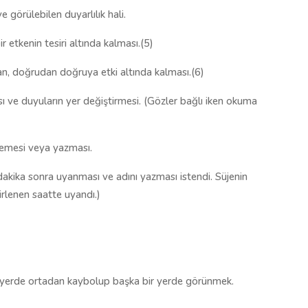
 görülebilen duyarlılık hali.
r etkenin tesiri altında kalması.(5)
an, doğrudan doğruya etki altında kalması.(6)
sı ve duyuların yer değiştirmesi. (Gözler bağlı iken okuma
lemesi veya yazması.
 dakika sonra uyanması ve adını yazması istendi. Süjenin
rlenen saatte uyandı.)
Bir yerde ortadan kaybolup başka bir yerde görünmek.