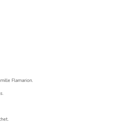
mille Flamarion.
s.
chet.