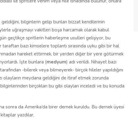
ddiası ile spritlere vehim veya hile isnadında bulunur, onlara
eldiğini, bilginlerin gelip bunları bizzat kendilerinin
 şeylerle uğraşmayı vakitleri boşa harcamak olarak kabul
k gün geçtikçe spritlerin haberleşme usulleri gelişiyor, bu
r taraftan bazı kimselere toplantı sırasında uyku gibi bir hal
unmadan hareket ettirmek, bir yerden diğer bir yere götürmek
yorlardı. İşte bunlara (
medyum
) adı verildi. Nihayet bazı
arafından -bilerek veya bilmeyerek- birçok hileler yapıldığını
zı olayların meydana geldiğini de itiraf etmek zorunda
ji bilginlerinden birçokları bu gibi olayları inceledi ve bu konuda
daha sonra da Amerika’da birer dernek kuruldu. Bu dernek üyesi
 kitaplar yazdılar.