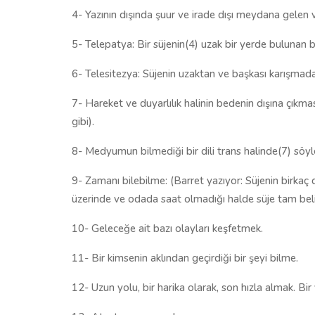
4- Yazının dışında şuur ve irade dışı meydana gelen ve
5- Telepatya: Bir süjenin(4) uzak bir yerde bulunan bi
6- Telesitezya: Süjenin uzaktan ve başkası karışmad
7- Hareket ve duyarlılık halinin bedenin dışına çıkma
gibi).
8- Medyumun bilmediği bir dili trans halinde(7) söy
9- Zamanı bilebilme: (Barret yazıyor: Süjenin birkaç
üzerinde ve odada saat olmadığı halde süje tam beli
10- Geleceğe ait bazı olayları keşfetmek.
11- Bir kimsenin aklından geçirdiği bir şeyi bilme.
12- Uzun yolu, bir harika olarak, son hızla almak. 