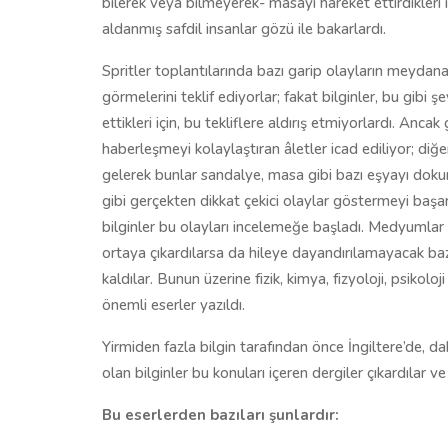
bilerek veya bilmeyerek- masayı hareket ettirdikleri i
aldanmış safdil insanlar gözü ile bakarlardı.
Spritler toplantılarında bazı garip olayların meydana g
görmelerini teklif ediyorlar; fakat bilginler, bu gibi
ettikleri için, bu tekliflere aldırış etmiyorlardı. Anca
haberleşmeyi kolaylaştıran âletler icad ediliyor; diğe
gelerek bunlar sandalye, masa gibi bazı eşyayı dok
gibi gerçekten dikkat çekici olaylar göstermeyi başarı
bilginler bu olayları incelemeğe başladı. Medyumlar t
ortaya çıkardılarsa da hileye dayandırılamayacak ba
kaldılar. Bunun üzerine fizik, kimya, fizyoloji, psikolo
önemli eserler yazıldı.
Yirmiden fazla bilgin tarafından önce İngiltere’de, 
olan bilginler bu konuları içeren dergiler çıkardılar ve
Bu eserlerden bazıları şunlardır: