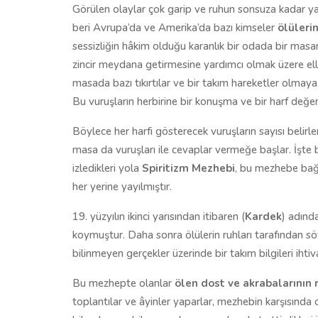
Görülen olaylar çok garip ve ruhun sonsuza kadar y
beri Avrupa’da ve Amerika’da bazı kimseler
ölülerin
sessizliğin hâkim olduğu karanlık bir odada bir masanı
zincir meydana getirmesine yardımcı olmak üzere elle
masada bazı tıkırtılar ve bir takım hareketler olmay
Bu vuruşların herbirine bir konuşma ve bir harf değeri v
Böylece her harfi gösterecek vuruşların sayısı belirle
masa da vuruşları ile cevaplar vermeğe başlar. İşte bu
izledikleri yola
Spiritizm Mezhebi
, bu mezhebe bağ
her yerine yayılmıştır.
19. yüzyılın ikinci yarısından itibaren (
Kardek
) adınd
koymuştur. Daha sonra ölülerin ruhları tarafından söy
bilinmeyen gerçekler üzerinde bir takım bilgileri ihtiv
Bu mezhepte olanlar
ölen dost ve akrabalarının r
toplantılar ve âyinler yaparlar, mezhebin karşısında 