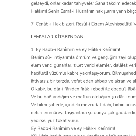
gelseydi, onlar kadar tahiyyeler Sana takdim edecek
Halıkım! Senin Esmâ-i Hüsnânın nakışlarını yerin bir
7. Cenâb-ı Hak bizleri, Resûl-i Ekrem Aleyhissalâtü
LEM'ALAR KİTABI'NDAN:
1. Ey Rabb-i Rahîmim ve ey Hâlık-ı Kerîmim!
Benim sû-i ihtiyarımla ömrüm ve gençliğim zayi olup
elem verici günahlar, zillet verici elemler, dalâlet ver
hacâletli yüzümle kabre yakınlaşıyorum. Bilmüşahede
ihtiyarsız bir tarzda, vefat eden ahbap ve akran ve a
O kabir, bu dâr-i fâniden firâk-ı ebedî ile ebedü'l-âb
Ve bu bağlandığım ve meftun olduğum şu dâr-ı dünya da,
Ve bilmüşahede, içindeki mevcudat dahi, birbiri arka
nefs-i emmâreyi taşıyanlara şu dünya çok gaddardır, m
yedirse, yüz tokat vurur.
Ey Rabb-i Rahîmim ve ey Hâlık-ı Kerîmim!