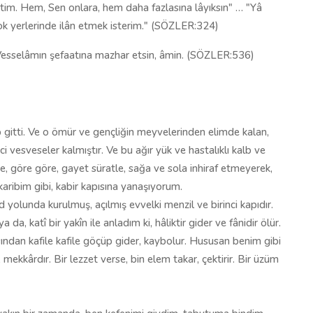
tim. Hem, Sen onlara, hem daha fazlasına lâyıksın" … "Yâ
çok yerlerinde ilân etmek isterim." (SÖZLER:324)
 Vesselâmın şefaatına mazhar etsin, âmin. (SÖZLER:536)
 gitti. Ve o ömür ve gençliğin meyvelerinden elimde kalan,
ici vesveseler kalmıştır. Ve bu ağır yük ve hastalıklı kalb ve
, göre göre, gayet süratle, sağa ve sola inhiraf etmeyerek,
karibim gibi, kabir kapısına yanaşıyorum.
âd yolunda kurulmuş, açılmış evvelki menzil ve birinci kapıdır.
 katî bir yakîn ile anladım ki, hâliktir gider ve fânidir ölür.
sından kafile kafile göçüp gider, kaybolur. Hususan benim gibi
ekkârdır. Bir lezzet verse, bin elem takar, çektirir. Bir üzüm