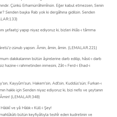
nındır. Çünkü Erhamürrâhimînsin. Eğer kabul etmezsen, Senin
r? Senden başka Rab yok ki dergâhına gidilsin. Senden
MALAR:133)
 şefaatçi yapıp niyaz ediyoruz ki, bizleri ihlâs-ı tâmma
keffâretü'z-zünub yapsın. Âmin, âmin, âmin. (LEMALAR.221)
m dakikalarının bütün âşirelerine darb edilip, hâsıl-ı darb
z hazine-i rahmetinden inmesini, Zât-ı Ferd-i Ehad-i
y'sın, Kayyûm'sun, Hakem'sin, Adl'sin, Kuddüs'sün; Furkan-ı
 hakkı için Senden niyaz ediyoruz ki, bizi nefis ve şeytanın
le! Âmin! (LEMALAR:348)
àlıkî ve yâ Hàlık-ı Küll-i Şey!
 mahlûkàtı bütün keyfiyâtıyla teshîr eden kudretinin ve