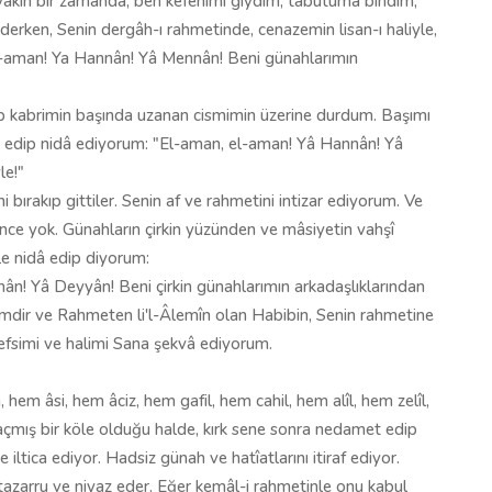
, yakın bir zamanda, ben kefenimi giydim, tabutuma bindim,
erken, Senin dergâh-ı rahmetinde, cenazemin lisan-ı haliyle,
 el-aman! Ya Hannân! Yâ Mennân! Beni günahlarımın
ıp kabrimin başında uzanan cismimin üzerine durdum. Başımı
d edip nidâ ediyorum: "El-aman, el-aman! Yâ Hannân! Yâ
le!"
i bırakıp gittiler. Senin af ve rahmetini intizar ediyorum. Ve
e yok. Günahların çirkin yüzünden ve mâsiyetin vahşî
le nidâ edip diyorum:
! Yâ Deyyân! Beni çirkin günahlarımın arkadaşlıklarından
ceimdir ve Rahmeten li'l-Âlemîn olan Habibin, Senin rahmetine
nefsimi ve halimi Sana şekvâ ediyorum.
em âsi, hem âciz, hem gafil, hem cahil, hem alîl, hem zelîl,
çmış bir köle olduğu halde, kırk sene sonra nedamet edip
ltica ediyor. Hadsiz günah ve hatîatlarını itiraf ediyor.
tazarru ve niyaz eder. Eğer kemâl-i rahmetinle onu kabul