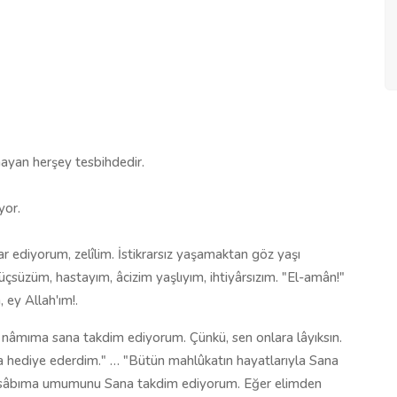
umayan herşey tesbihdedir.
yor.
 ediyorum, zelîlim. İstikrarsız yaşamaktan göz yaşı
üçsüzüm, hastayım, âcizim yaşlıyım, ihtiyârsızım. "El-amân!"
 ey Allah'ım!.
i nâmıma sana takdim ediyorum. Çünkü, sen onlara lâyıksın.
ana hediye ederdim." … "Bütün mahlûkatın hayatlarıyla Sana
i hesâbıma umumunu Sana takdim ediyorum. Eğer elimden