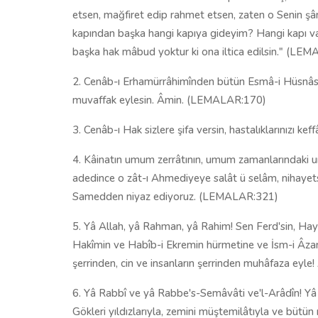
etsen, mağfiret edip rahmet etsen, zaten o Senin şâ
kapından başka hangi kapıya gideyim? Hangi kapı va
başka hak mâbud yoktur ki ona iltica edilsin." (LE
2. Cenâb-ı Erhamürrâhimînden bütün Esmâ-i Hüsnâsını
muvaffak eylesin. Âmin. (LEMALAR:170)
3. Cenâb-ı Hak sizlere şifa versin, hastalıklarınızı 
4. Kâinatın umum zerrâtının, umum zamanlarındaki umu
adedince o zât-ı Ahmediyeye salât ü selâm, nihayetsi
Samedden niyaz ediyoruz. (LEMALAR:321)
5. Yâ Allah, yâ Rahman, yâ Rahim! Sen Ferd'sin, Hay
Hakîmin ve Habîb-i Ekremin hürmetine ve İsm-i Âzamın
şerrinden, cin ve insanların şerrinden muhâfaza ey
6. Yâ Rabbî ve yâ Rabbe's-Semâvâti ve'l-Arâdîn! Yâ H
Gökleri yıldızlarıyla, zemini müştemilâtıyla ve bütün