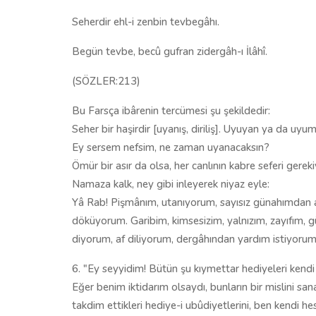
Seherdir ehl-i zenbin tevbegâhı.
Begün tevbe, becû gufran zidergâh-ı İlâhî.
(SÖZLER:213)
Bu Farsça ibârenin tercümesi şu şekildedir:
Seher bir haşirdir [uyanış, diriliş]. Uyuyan ya da uy
Ey sersem nefsim, ne zaman uyanacaksın?
Ömür bir asır da olsa, her canlının kabre seferi gereki
Namaza kalk, ney gibi inleyerek niyaz eyle:
Yâ Rab! Pişmânım, utanıyorum, sayısız günahımdan ar
döküyorum. Garibim, kimsesizim, yalnızım, zayıfım, g
diyorum, af diliyorum, dergâhından yardım istiyorum,
6. "Ey seyyidim! Bütün şu kıymettar hediyeleri kend
Eğer benim iktidarım olsaydı, bunların bir mislini s
takdim ettikleri hediye-i ubûdiyetlerini, ben kend