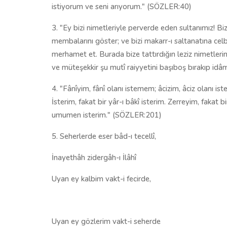
istiyorum ve seni arıyorum." (SÖZLER:40)
3. "Ey bizi nimetleriyle perverde eden sultanımız! Biz
membalarını göster; ve bizi makarr-ı saltanatına celb
merhamet et. Burada bize tattırdığın leziz nimetlerin
ve müteşekkir şu mutî raiyyetini başıboş bırakıp i
4. "Fânîyim, fânî olanı istemem; âcizim, âciz olanı
İsterim, fakat bir yâr-ı bâkî isterim. Zerreyim, fakat
umumen isterim." (SÖZLER:201)
5. Seherlerde eser bâd-ı tecellî,
İnayethâh zidergâh-ı İlâhî
Uyan ey kalbim vakt-i fecirde,
Uyan ey gözlerim vakt-i seherde