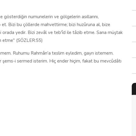
e gösterdiğin numunelerin ve gölgelerin asıllarını,
 et. Bizi bu çöllerde mahvettirme; bizi huzûruna al, bize
i orada yedir. Bizi zevâl ve teb'îd ile tâzib etme. Sana müştak
dâm etme" (SÖZLER:55)
 istemem. Ruhumu Rahmân'a teslim eyledim, gayrı istemem.
 bir şems-i sermed isterim. Hiç ender hiçim, fakat bu mevcûdâtı