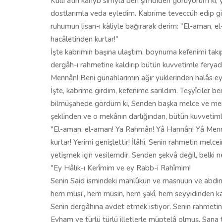
Külli âtin kariyb sırrıyla ben şimdiden görüyorum ki
dostlarımla veda eyledim. Kabrime teveccüh edip gid
ruhumun lisan-ı kàliyle bağırarak derim: "El-aman,
hacâletinden kurtar!"
İşte kabrimin başına ulaştım, boynuma kefenimi tak
dergâh-ı rahmetine kaldırıp bütün kuvvetimle ferya
Mennân! Beni günahlarımın ağır yüklerinden halâs ey
İşte, kabrime girdim, kefenime sarıldım. Teşyîciler ben
bilmüşahede gördüm ki, Senden başka melce ve menc
şeklinden ve o mekânın darlığından, bütün kuvvetim
"El-aman, el-aman! Ya Rahmân! Yâ Hannân! Yâ Mennân
kurtar! Yerimi genişlettir! İlâhî, Senin rahmetin mel
yetişmek için vesilemdir. Senden şekvâ değil, belki 
"Ey Hâlık-ı Kerîmim ve ey Rabb-i Rahîmim!
Senin Said ismindeki mahlûkun ve masnuun ve abdin, h
hem müsi', hem müsin, hem şakî, hem seyyidinden ka
Senin dergâhına avdet etmek istiyor. Senin rahmetine i
Evham ve türlü türlü illetlerle müptelâ olmuş, Sana 