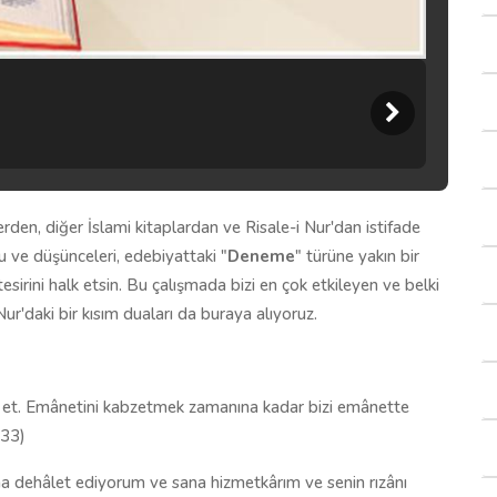
erden, diğer İslami kitaplardan ve Risale-i Nur'dan istifade
 ve düşünceleri, edebiyattaki "
Deneme
" türüne yakın bir
esirini halk etsin. Bu çalışmada bizi en çok etkileyen ve belki
ur'daki bir kısım duaları da buraya alıyoruz.
ul et. Emânetini kabzetmek zamanına kadar bizi emânette
:33)
na dehâlet ediyorum ve sana hizmetkârım ve senin rızânı