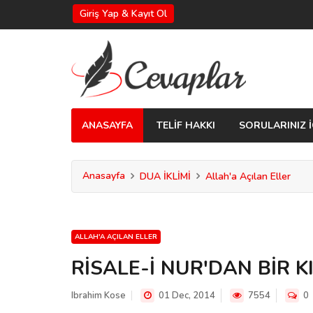
Giriş Yap & Kayıt Ol
ANASAYFA
TELİF HAKKI
SORULARINIZ İ
Anasayfa
DUA İKLİMİ
Allah'a Açılan Eller
ALLAH'A AÇILAN ELLER
RİSALE-İ NUR'DAN BİR 
Ibrahim Kose
01 Dec, 2014
7554
0