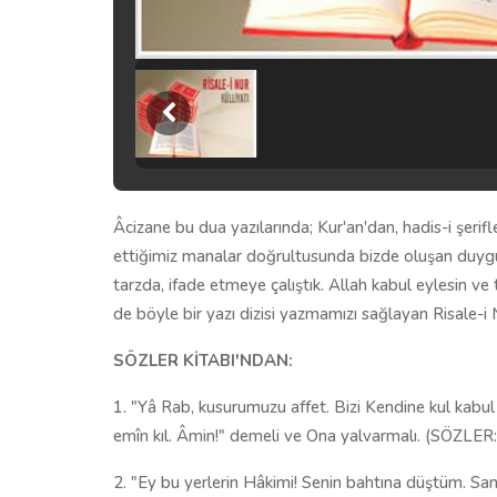
Âcizane bu dua yazılarında; Kur'an'dan, hadis-i şerifl
ettiğimiz manalar doğrultusunda bizde oluşan duygu
tarzda, ifade etmeye çalıştık. Allah kabul eylesin ve t
de böyle bir yazı dizisi yazmamızı sağlayan Risale-i N
SÖZLER KİTABI'NDAN:
1. "Yâ Rab, kusurumuzu affet. Bizi Kendine kul kab
emîn kıl. Âmin!" demeli ve Ona yalvarmalı. (SÖZLER
2. "Ey bu yerlerin Hâkimi! Senin bahtına düştüm. Sa