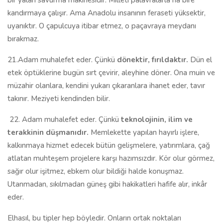
bir yalan savurma makinesidir. Milleti palavralarla ha bire
kandırmaya çalışır. Ama Anadolu insanının feraseti yüksektir,
uyanıktır. O çapulcuya itibar etmez, o paçavraya meydanı
bırakmaz.
21.Adam muhalefet eder. Çünkü
dönektir, fırıldaktır.
Dün el
etek öptüklerine bugün sırt çevirir, aleyhine döner. Ona muin ve
müzahir olanlara, kendini yukarı çıkaranlara ihanet eder, tavır
takınır. Meziyeti kendinden bilir.
22. Adam muhalefet eder. Çünkü
teknolojinin, ilim ve
terakkinin düşmanıdır.
Memlekette yapılan hayırlı işlere,
kalkınmaya hizmet edecek bütün gelişmelere, yatırımlara, çağ
atlatan muhteşem projelere karşı hazımsızdır. Kör olur görmez,
sağır olur işitmez, ebkem olur bildiği halde konuşmaz.
Utanmadan, sıkılmadan güneş gibi hakikatleri hafife alır, inkâr
eder.
Elhasıl, bu tipler hep böyledir. Onların ortak noktaları