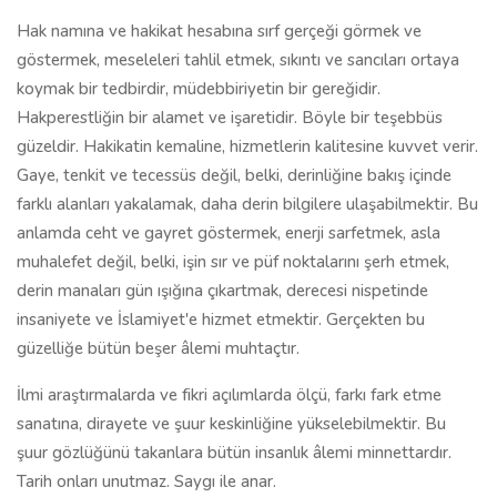
Hak namına ve hakikat hesabına sırf gerçeği görmek ve
göstermek, meseleleri tahlil etmek, sıkıntı ve sancıları ortaya
koymak bir tedbirdir, müdebbiriyetin bir gereğidir.
Hakperestliğin bir alamet ve işaretidir. Böyle bir teşebbüs
güzeldir. Hakikatin kemaline, hizmetlerin kalitesine kuvvet verir.
Gaye, tenkit ve tecessüs değil, belki, derinliğine bakış içinde
farklı alanları yakalamak, daha derin bilgilere ulaşabilmektir. Bu
anlamda ceht ve gayret göstermek, enerji sarfetmek, asla
muhalefet değil, belki, işin sır ve püf noktalarını şerh etmek,
derin manaları gün ışığına çıkartmak, derecesi nispetinde
insaniyete ve İslamiyet'e hizmet etmektir. Gerçekten bu
güzelliğe bütün beşer âlemi muhtaçtır.
İlmi araştırmalarda ve fikri açılımlarda ölçü, farkı fark etme
sanatına, dirayete ve şuur keskinliğine yükselebilmektir. Bu
şuur gözlüğünü takanlara bütün insanlık âlemi minnettardır.
Tarih onları unutmaz. Saygı ile anar.