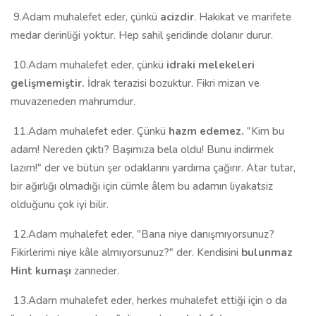
9.Adam muhalefet eder, çünkü
acizdir
. Hakikat ve marifete
medar derinliği yoktur. Hep sahil şeridinde dolanır durur.
10.Adam muhalefet eder, çünkü
idraki melekeleri
gelişmemiştir.
İdrak terazisi bozuktur. Fikri mizan ve
muvazeneden mahrumdur.
11.Adam muhalefet eder. Çünkü
hazm edemez.
"Kim bu
adam! Nereden çıktı? Başımıza bela oldu! Bunu indirmek
lazım!" der ve bütün şer odaklarını yardıma çağırır. Atar tutar,
bir ağırlığı olmadığı için cümle âlem bu adamın liyakatsiz
olduğunu çok iyi bilir.
12.Adam muhalefet eder, "Bana niye danışmıyorsunuz?
Fikirlerimi niye kâle almıyorsunuz?" der. Kendisini
bulunmaz
Hint kumaşı
zanneder.
13.Adam muhalefet eder, herkes muhalefet ettiği için o da