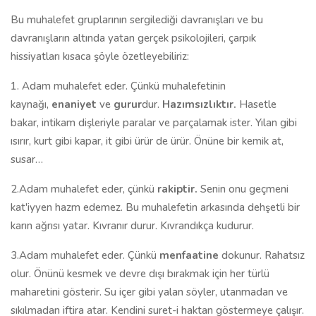
Bu muhalefet gruplarının sergilediği davranışları ve bu
davranışların altında yatan gerçek psikolojileri, çarpık
hissiyatları kısaca şöyle özetleyebiliriz:
1. Adam muhalefet eder. Çünkü muhalefetinin
kaynağı,
enaniyet
ve
gurur
dur.
Hazımsızlıktır.
Hasetle
bakar, intikam dişleriyle paralar ve parçalamak ister. Yılan gibi
ısırır, kurt gibi kapar, it gibi ürür de ürür. Önüne bir kemik at,
susar…
2.Adam muhalefet eder, çünkü
rakiptir.
Senin onu geçmeni
kat'iyyen hazm edemez. Bu muhalefetin arkasında dehşetli bir
karın ağrısı yatar. Kıvranır durur. Kıvrandıkça kudurur.
3.Adam muhalefet eder. Çünkü
menfaatine
dokunur. Rahatsız
olur. Önünü kesmek ve devre dışı bırakmak için her türlü
maharetini gösterir. Su içer gibi yalan söyler, utanmadan ve
sıkılmadan iftira atar. Kendini suret-i haktan göstermeye çalışır.