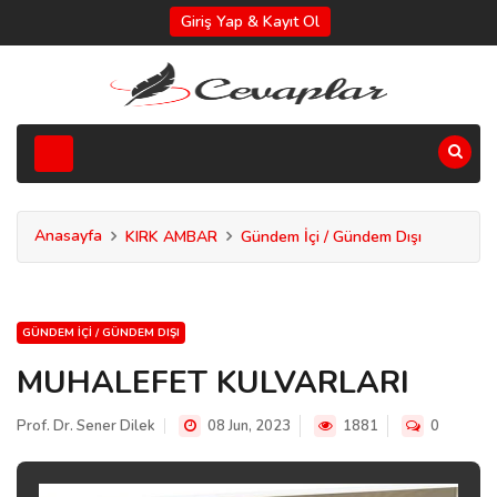
Giriş Yap & Kayıt Ol
Anasayfa
KIRK AMBAR
Gündem İçi / Gündem Dışı
GÜNDEM İÇI / GÜNDEM DIŞI
MUHALEFET KULVARLARI
Prof. Dr. Sener Dilek
08 Jun, 2023
1881
0