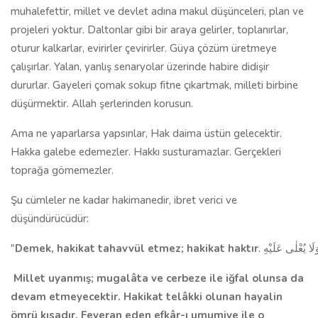
muhalefettir, millet ve devlet adına makul düşünceleri, plan ve
projeleri yoktur. Daltonlar gibi bir araya gelirler, toplanırlar,
oturur kalkarlar, evirirler çevirirler. Güya çözüm üretmeye
çalışırlar. Yalan, yanlış senaryolar üzerinde habire didişir
dururlar. Gayeleri çomak sokup fitne çıkartmak, milleti birbine
düşürmektir. Allah şerlerinden korusun.
Ama ne yaparlarsa yapsınlar, Hak daima üstün gelecektir.
Hakka galebe edemezler. Hakkı susturamazlar. Gerçekleri
toprağa gömemezler.
Şu cümleler ne kadar hakimanedir, ibret verici ve
düşündürücüdür:
"
Demek, hakikat tahavvül etmez; hakikat haktır
Millet uyanmış; mugalâta ve cerbeze ile iğfal olunsa da
devam etmeyecektir. Hakikat telâkki olunan hayalin
ömrü kısadır. Feveran eden efkâr-ı umumiye ile o