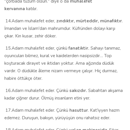
"çorbada tuzum olsun." diye o da
muhalefet
kervanına
katılır.
14.Adam muhalefet eder,
zındıktır, mürteddir, münafıktır
.
İmandan ve İslam'dan mahrumdur. Küfründen dolayı karşı
çıkar. Kin kusar, zehir döker.
15.Adam muhalefet eder, çünkü
fanatiktir.
Sahayı tanımaz,
oyuncuları bilmez, kural ve kaidelerden nasipsizdir… Top
koşturacak dirayet ve iktidarı yoktur. Ama ağzında düdük
vardır. O düdükle âleme nizam vermeye çalışır. Hiç durmaz,
habire öttükçe öter.
16.Adam muhalefet eder. Çünkü
sakızdır.
Sabahtan akşama
kadar çiğner durur. Ölmüş insanların etini yer.
17.Adam muhalefet eder. Çünkü
hasuttur
. Kat'iyyen hazm
edemez. Duruşun, bakışın, yürüyüşün onu rahatsız eder.