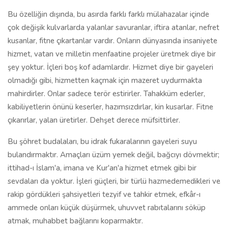
Bu özelliğin dışında, bu asırda farklı farklı mülahazalar içinde
çok değişik kulvarlarda yalanlar savuranlar, iftira atanlar, nefret
kusanlar, fitne çıkartanlar vardır. Onların dünyasında insaniyete
hizmet, vatan ve milletin menfaatine projeler üretmek diye bir
şey yoktur. İçleri boş kof adamlardır. Hizmet diye bir gayeleri
olmadığı gibi, hizmetten kaçmak için mazeret uydurmakta
mahirdirler. Onlar sadece terör estirirler. Tahakküm ederler,
kabiliyetlerin önünü keserler, hazımsızdırlar, kin kusarlar. Fitne
çıkarırlar, yalan üretirler. Dehşet derece müfsittirler.
Bu şöhret budalaları, bu idrak fukaralarının gayeleri suyu
bulandırmaktır. Amaçları üzüm yemek değil, bağcıyı dövmektir;
ittihad-ı İslam'a, imana ve Kur'an'a hizmet etmek gibi bir
sevdaları da yoktur. İşleri güçleri, bir türlü hazmedemedikleri ve
rakip gördükleri şahsiyetleri tezyif ve tahkir etmek, efkâr-ı
ammede onları küçük düşürmek, uhuvvet rabıtalarını söküp
atmak, muhabbet bağlarını koparmaktır.