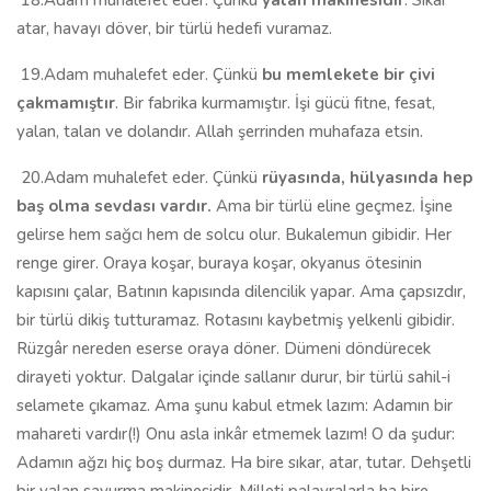
18.Adam muhalefet eder. Çünkü
yalan makinesidir
. Sıkar
atar, havayı döver, bir türlü hedefi vuramaz.
19.Adam muhalefet eder. Çünkü
bu memlekete bir çivi
çakmamıştır
. Bir fabrika kurmamıştır. İşi gücü fitne, fesat,
yalan, talan ve dolandır. Allah şerrinden muhafaza etsin.
20.Adam muhalefet eder. Çünkü
rüyasında, hülyasında hep
baş olma sevdası vardır.
Ama bir türlü eline geçmez. İşine
gelirse hem sağcı hem de solcu olur. Bukalemun gibidir. Her
renge girer. Oraya koşar, buraya koşar, okyanus ötesinin
kapısını çalar, Batının kapısında dilencilik yapar. Ama çapsızdır,
bir türlü dikiş tutturamaz. Rotasını kaybetmiş yelkenli gibidir.
Rüzgâr nereden eserse oraya döner. Dümeni döndürecek
dirayeti yoktur. Dalgalar içinde sallanır durur, bir türlü sahil-i
selamete çıkamaz. Ama şunu kabul etmek lazım: Adamın bir
mahareti vardır(!) Onu asla inkâr etmemek lazım! O da şudur:
Adamın ağzı hiç boş durmaz. Ha bire sıkar, atar, tutar. Dehşetli