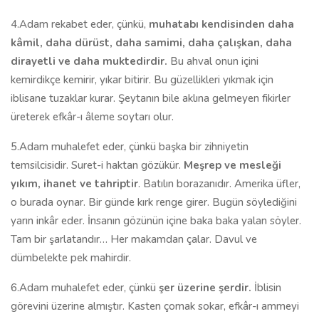
4.Adam rekabet eder, çünkü,
muhatabı kendisinden daha
kâmil, daha dürüst, daha samimi, daha çalışkan, daha
dirayetli ve daha muktedirdir.
Bu ahval onun içini
kemirdikçe kemirir, yıkar bitirir. Bu güzellikleri yıkmak için
iblisane tuzaklar kurar. Şeytanın bile aklına gelmeyen fikirler
üreterek efkâr-ı âleme soytarı olur.
5.Adam muhalefet eder, çünkü başka bir zihniyetin
temsilcisidir. Suret-i haktan gözükür.
Meşrep ve mesleği
yıkım, ihanet ve tahriptir
. Batılın borazanıdır. Amerika üfler,
o burada oynar. Bir günde kırk renge girer. Bugün söylediğini
yarın inkâr eder. İnsanın gözünün içine baka baka yalan söyler.
Tam bir şarlatandır… Her makamdan çalar. Davul ve
dümbelekte pek mahirdir.
6.Adam muhalefet eder, çünkü
şer üzerine şerdir.
İblisin
görevini üzerine almıştır. Kasten çomak sokar, efkâr-ı ammeyi