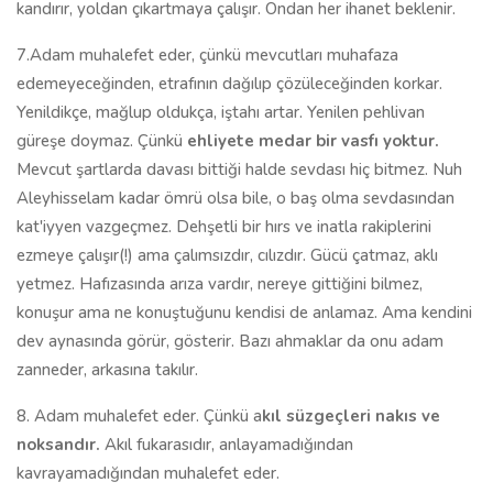
kandırır, yoldan çıkartmaya çalışır. Ondan her ihanet beklenir.
7.Adam muhalefet eder, çünkü mevcutları muhafaza
edemeyeceğinden, etrafının dağılıp çözüleceğinden korkar.
Yenildikçe, mağlup oldukça, iştahı artar. Yenilen pehlivan
güreşe doymaz. Çünkü
ehliyete medar bir vasfı yoktur.
Mevcut şartlarda davası bittiği halde sevdası hiç bitmez. Nuh
Aleyhisselam kadar ömrü olsa bile, o baş olma sevdasından
kat'iyyen vazgeçmez. Dehşetli bir hırs ve inatla rakiplerini
ezmeye çalışır(!) ama çalımsızdır, cılızdır. Gücü çatmaz, aklı
yetmez. Hafızasında arıza vardır, nereye gittiğini bilmez,
konuşur ama ne konuştuğunu kendisi de anlamaz. Ama kendini
dev aynasında görür, gösterir. Bazı ahmaklar da onu adam
zanneder, arkasına takılır.
8. Adam muhalefet eder. Çünkü a
kıl süzgeçleri nakıs ve
noksandır.
Akıl fukarasıdır, anlayamadığından
kavrayamadığından muhalefet eder.