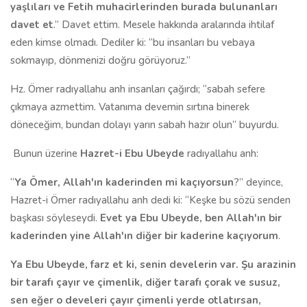
yaşlıları ve Fetih muhacirlerinden burada bulunanları
davet et
.” Davet ettim. Mesele hakkında aralarında ihtilaf
eden kimse olmadı. Dediler ki: “bu insanları bu vebaya
sokmayıp, dönmenizi doğru görüyoruz.”
Hz. Ömer radıyallahu anh insanları çağırdı; “sabah sefere
çıkmaya azmettim. Vatanıma devemin sırtına binerek
döneceğim, bundan dolayı yarın sabah hazır olun” buyurdu.
Bunun üzerine
Hazret-i Ebu Ubeyde
radıyallahu anh:
“
Ya Ömer, Allah'ın kaderinden mi kaçıyorsun
?” deyince,
Hazret-i Ömer radıyallahu anh dedi ki: “Keşke bu sözü senden
başkası söyleseydi.
Evet ya Ebu Ubeyde, ben Allah'ın bir
kaderinden yine Allah'ın diğer bir kaderine kaçıyorum
.
Ya Ebu Ubeyde, farz et ki, senin develerin var. Şu arazinin
bir tarafı çayır ve çimenlik, diğer tarafı çorak ve susuz,
sen eğer o develeri çayır çimenli yerde otlatırsan,