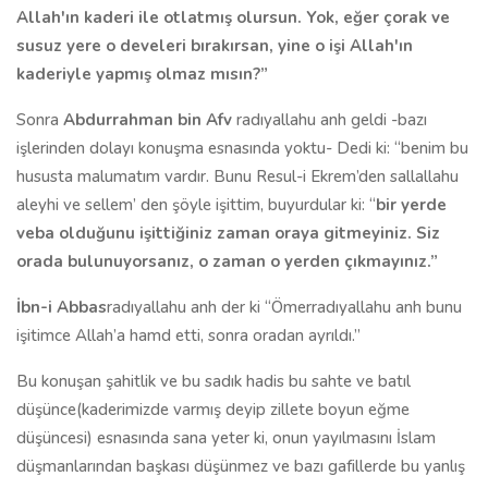
Allah'ın kaderi ile otlatmış olursun. Yok, eğer çorak ve
susuz yere o develeri bırakırsan, yine o işi Allah'ın
kaderiyle yapmış olmaz mısın?”
Sonra
Abdurrahman bin Afv
radıyallahu anh geldi -bazı
işlerinden dolayı konuşma esnasında yoktu- Dedi ki: “benim bu
hususta malumatım vardır. Bunu Resul-i Ekrem’den sallallahu
aleyhi ve sellem’ den şöyle işittim, buyurdular ki: “
bir yerde
veba olduğunu işittiğiniz zaman oraya gitmeyiniz. Siz
orada bulunuyorsanız, o zaman o yerden çıkmayınız.”
İbn-i Abbas
radıyallahu anh der ki “Ömer
radıyallahu anh bunu
işitimce Allah’a hamd etti, sonra oradan ayrıldı.”
Bu konuşan şahitlik ve bu sadık hadis bu sahte ve batıl
düşünce(kaderimizde varmış deyip zillete boyun eğme
düşüncesi) esnasında sana yeter ki, onun yayılmasını İslam
düşmanlarından başkası düşünmez ve bazı gafillerde bu yanlış