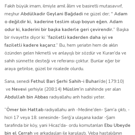
Fakih büyük imam,
ilmiyle amil âlim ve
basiretli mutasavvıf,
meşhur
Abdülkadir
Geylani Bağdadi
ne güzel
der;
“ Adam
o değildir ki,
kaderine teslim olup boyun eğen. Adam
odur ki, kaderini bir başka kaderle geri çevirendir.
” B
a
ş
ka
bir
rivayette diyor ki:
“
faziletli
kaderden daha iyi ve
faziletli kadere kaçar
ı
z
.
” Bu,
hem şeriatın hem de aklın
özünden gelen hikmetli ve anlayışlı bir sözdür ve Kuran'da ve
sahih sünnette desteği ve referansı çoktur. Bunlar eğer bir
araya getirilse, güzel bir risalede olurdu.
Sana, senedi
Fethul Bari Şerhi Sahih-i Buhari
’de( 179:10)
ve
Nevevi
şerhiyle (208:14)
Müslim’
in sahihinde yer alan
Abdullah bin Abbas
radıyallahu anh hadisi yeter.
“
Ömer bin Hattab
radıyallahu anh -Medine'den- Şam'a çıktı, -
hicri 17 veya 18. senesinde- Serğ’a ulaşana kadar -Şam
tarafında bir köy, yani Hicaz'da- ordu komutanları
Ebu Ubeyde
bin el Cerrah
ve arkadaşları ile karşılaştı. Veba hastalığının