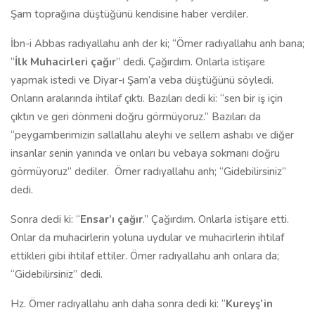
Şam toprağına düştüğünü kendisine haber verdiler.
İbn-i Abbas radıyallahu anh der ki; “Ömer radıyallahu anh bana;
“
İlk Muhacirleri çağır
” dedi. Çağırdım. Onlarla istişare
yapmak istedi ve Diyar-ı Şam’a veba düştüğünü söyledi.
Onların aralarında ihtilaf çıktı. Bazıları dedi ki: “sen bir iş için
çıktın ve geri dönmeni doğru görmüyoruz.” Bazıları da
“peygamberimizin sallallahu aleyhi ve sellem ashabı ve diğer
insanlar senin yanında ve onları bu vebaya sokmanı doğru
görmüyoruz” dediler.
Ömer radıyallahu anh; “Gidebilirsiniz”
dedi.
Sonra dedi ki: “
Ensar’ı çağır
.” Çağırdım. Onlarla istişare etti.
Onlar da muhacirlerin yoluna uydular ve muhacirlerin ihtilaf
ettikleri gibi ihtilaf ettiler. Ömer radıyallahu anh onlara da;
“Gidebilirsiniz” dedi.
Hz. Ömer radıyallahu anh daha sonra dedi ki: “
Kureyş’in