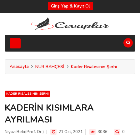
Giriş Yap & Kayıt Ol
Anasayfa
NUR BAHÇESİ
Kader Risalesinin Şerhi
KADER RISALESININ ŞERHI
KADERİN KISIMLARA
AYRILMASI
Niyazi Beki(Prof. Dr.)
21 Oct, 2021
3036
0