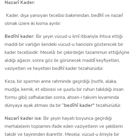
Nazarî Kader:
Kader, dışa yansıyan tecellisi bakımından, bedîhî ve nazarî
olmak üzere iki kısma ayrılır:
Bedîhî kader:
Bir şeyin vücud-u ilmî itibariyle ihtiva ettiği
maddi bir varlığın ilerideki vücud-u haricisini gösterecek bir
kader tecellisidir. Meselâ: bir çekirdeğin tazammun ettiği/içine
aldığı ağacın, sonra göz ile görünecek maddî keyfiyetleri,
vaziyetleri ve heyetleri bedîhî kader tezahürüdür.
Keza, bir spermin anne rahminde geçirdiği (nutfe, alaka,
mudğa, kemik, et elbisesi ve şuurlu bir ruhun takıldığı insan
formu gibi) safhalardan sonra, ahsen-i takvim kıvamında
dünyaya ayak atması da bir "
bedîhî kader"
tezahürüdür.
Nazarî kader ise
: Bir şeyin hayatı boyunca geçirdiği
merhalelerin toplamını ifade eden vaziyetlerin ve şekillerin
takdir ve tayininden ibarettir. Mesela: vücud-u ilmiyle bir