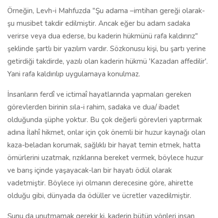
Örneğin, Levh-i Mahfuzda "Şu adama –imtihan gereği olarak-
şu musibet takdir edilmiştir. Ancak eğer bu adam sadaka
verirse veya dua ederse, bu kaderin hükmünü rafa kaldırırız"
şeklinde şartlı bir yazılım vardır. Sözkonusu kişi, bu şartı yerine
getirdiği takdirde, yazılı olan kaderin hükmü 'Kazadan affedilir'.
Yani rafa kaldırılıp uygulamaya konulmaz.
İnsanların ferdî ve ictimaî hayatlarında yapmaları gereken
görevlerden birinin sıla-i rahim, sadaka ve dua/ ibadet
olduğunda şüphe yoktur. Bu çok değerli görevleri yaptırmak
adına İlahî hikmet, onlar için çok önemli bir huzur kaynağı olan
kaza-beladan korumak, sağlıklı bir hayat temin etmek, hatta
ömürlerini uzatmak, rızıklarına bereket vermek, böylece huzur
ve barış içinde yaşayacak-ları bir hayatı ödül olarak
vadetmiştir. Böylece iyi olmanın derecesine göre, ahirette
olduğu gibi, dünyada da ödüller ve ücretler vazedilmiştir.
Şunu da unutmamak gerekir ki, kaderin bütün yönleri insan