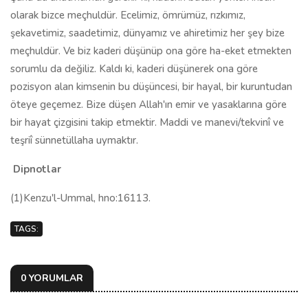
olarak bizce meçhuldür. Ecelimiz, ömrümüz, rızkımız,
şekavetimiz, saadetimiz, dünyamız ve ahiretimiz her şey bize
meçhuldür. Ve biz kaderi düşünüp ona göre ha-eket etmekten
sorumlu da değiliz. Kaldı ki, kaderi düşünerek ona göre
pozisyon alan kimsenin bu düşüncesi, bir hayal, bir kuruntudan
öteye geçemez. Bize düşen Allah'ın emir ve yasaklarına göre
bir hayat çizgisini takip etmektir. Maddi ve manevi/tekvinî ve
teşriî sünnetüllaha uymaktır.
Dipnotlar
(1)Kenzu'l-Ummal, hno:16113.
TAGS:
0 YORUMLAR