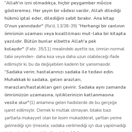
"
Allah'ın izni olmadıkça, hiçbir peygamber mûcize
gösteremez. Her şeyin bir vâdesi vardır, Allah dilediği
hükmü iptal eder, dilediğini sabit bırakır. Ana kitap
O'nun yanındadır"
(Ra'd, 13/38-39) "
Herhangi bir canlının
ömrünün uzaması veya kısaltılması mut-laka bir kitapta
yazılıdır. Bütün bunlar elbette Allah'a pek
kolaydır"
(Fatır, 35/11) mealindeki ayette ise, ömrün-normal
tabii seyrinden- daha kısa veya daha uzun olabileceği ifade
edilmiştir ki, bu da değişebilen kaderin bir yansımasıdır.
"
Sadaka verin; hastalarınızı sadaka ile tedavi edin.
Muhakkak ki
sadaka, gelen arazları,
marazları/hastalıkları geri çevirir. Sadaka aynı zamanda
ömrünüzün uzamasına, iyiliklerinizin katlanmasına
vesile olur"
(1) anlamına gelen hadislerde de bu gerçeğe
işaret edilmiştir. Demek ki mutlak olmayan, bilakis bazı
şartlarla mukayyet olan bir kısım mukadderat, şartları yerine
gelmediği için-(mesela; sadaka verilmediği içn dua yapılmadığı