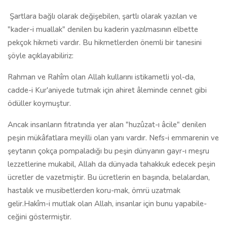
Şartlara bağlı olarak değişebilen, şartlı olarak yazılan ve
"kader-i muallak" denilen bu kaderin yazılmasının elbette
pekçok hikmeti vardır. Bu hikmetlerden önemli bir tanesini
şöyle açıklayabiliriz:
Rahman ve Rahîm olan Allah kullarını istikametli yol-da,
cadde-i Kur'aniyede tutmak için ahiret âleminde cennet gibi
ödüller koymuştur.
Ancak insanların fıtratında yer alan "huzûzat-ı âcile" denilen
peşin mükâfatlara meyilli olan yanı vardır. Nefs-i emmarenin ve
şeytanın çokça pompaladığı bu peşin dünyanın gayr-ı meşru
lezzetlerine mukabil, Allah da dünyada tahakkuk edecek peşin
ücretler de vazetmiştir. Bu ücretlerin en başında, belalardan,
hastalık ve musibetlerden koru-mak, ömrü uzatmak
gelir.Hakîm-i mutlak olan Allah, insanlar için bunu yapabile-
ceğini göstermiştir.