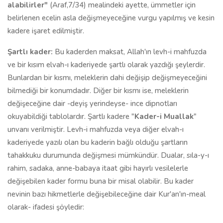
alabilirler"
(Araf,7/34) mealindeki ayette, ümmetler için
belirlenen ecelin asla değişmeyeceğine vurgu yapılmış ve kesin
kadere işaret edilmiştir.
Şartlı kader:
Bu kaderden maksat, Allah'ın levh-i mahfuzda
ve bir kısım elvah-ı kaderiyede şartlı olarak yazdığı şeylerdir.
Bunlardan bir kısmı, meleklerin dahi değişip değişmeyeceğini
bilmediği bir konumdadır. Diğer bir kısmı ise, meleklerin
değişeceğine dair -deyiş yerindeyse- ince dipnotları
okuyabildiği tablolardır. Şartlı kadere "
Kader-i Muallak
"
unvanı verilmiştir. Levh-i mahfuzda veya diğer elvah-ı
kaderiyede yazılı olan bu kaderin bağlı olduğu şartların
tahakkuku durumunda değişmesi mümkündür. Dualar, sıla-y-ı
rahim, sadaka, anne-babaya itaat gibi hayırlı vesilelerle
değişebilen kader formu buna bir misal olabilir. Bu kader
nevinin bazı hikmetlerle değişebileceğine dair Kur'an'ın-meal
olarak- ifadesi şöyledir: