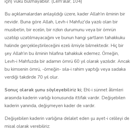
için) vuku bulmayabilir. (Lem'alar, 104)
Bu açıklamalardan anlaşıldığı üzere, kader Allah'ın ilminin bir
nevidir. Buna göre Allah, Levh-i Mahfuz'da yazılı olan bir
musibetin, bir ecelin, bir rızkın durumunu veya bir ömrün
uzatılıp uzatılmayacağını ve bunun hangi şartların tahakkuku
halinde gerçekleştirileceğini ezeli ilmiyle bilmektedir. Hiç bir
şey Allah'ın bu ilminin hilafına tahakkuk edemez. Örneğin,
Levh-i Mahfuzda bir adamın ömrü 60 yıl olarak yazılıdır. Ancak
bu kimsenin ömrü, -örneğin- sıla-i rahim yaptığı veya sadaka
verdiği takdirde 70 yıl olur.
Sonuç olarak şunu söyleyebiliriz
ki;
Ehl-i sünnet âlimleri
arasında kaderin varlığı konusunda ittifak vardır. Değişebilen
kaderin yanında, değişmeyen kader de vardır.
Değişebilen kaderin varlığına delalet eden şu ayet-i celileyi de
misal olarak verebiliriz: