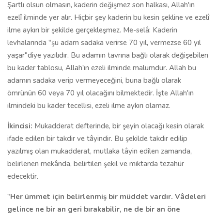
Şartlı olsun olmasın, kaderin değişmez son halkası, Allah'ın
ezelî ilminde yer alır. Hiçbir şey kaderin bu kesin şekline ve ezelî
ilme aykırı bir şekilde gerçekleşmez. Me-selâ: Kaderin
levhalarında "şu adam sadaka verirse 70 yıl, vermezse 60 yıl
yaşar"diye yazılıdır. Bu adamın tavrına bağlı olarak değişebilen
bu kader tablosu, Allah'ın ezeli ilminde malumdur. Allah bu
adamın sadaka verip vermeyeceğini, buna bağlı olarak
ömrünün 60 veya 70 yıl olacağını bilmektedir. İşte Allah'ın
ilmindeki bu kader tecellisi, ezeli ilme aykırı olamaz.
İkincisi:
Mukadderat defterinde, bir şeyin olacağı kesin olarak
ifade edilen bir takdir ve tâyindir. Bu şekilde takdir edilip
yazılmış olan mukadderat, mutlaka tâyin edilen zamanda,
belirlenen mekânda, belirtilen şekil ve miktarda tezahür
edecektir.
"
Her ümmet için belirlenmiş bir müddet vardır. Vâdeleri
gelince ne bir an geri bırakabilir, ne de bir an öne