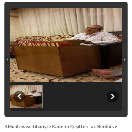
3.
Muhtevası itibariyle Kaderin Çeşitleri: a). Bedîhî ve