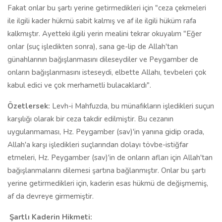
Fakat onlar bu şartı yerine getirmedikleri için "ceza çekmeleri
ile ilgili kader hükmü sabit kalmış ve af ile ilgili hüküm rafa
kalkmıştır. Ayetteki ilgili yerin mealini tekrar okuyalım "Eğer
onlar (suç işledikten sonra), sana ge-lip de Allah'tan
günahlarının bağışlanmasını dileseydiler ve Peygamber de
onların bağışlanmasını isteseydi, elbette Allahı, tevbeleri çok
kabul edici ve çok merhametli bulacaklardı".
Özetlersek:
Levh-i Mahfuzda, bu münafıkların işledikleri suçun
karşılığı olarak bir ceza takdir edilmiştir. Bu cezanın
uygulanmaması, Hz. Peygamber (sav)'in yanına gidip orada,
Allah'a karşı işledikleri suçlarından dolayı tövbe-istiğfar
etmeleri, Hz. Peygamber (sav)'in de onların afları için Allah'tan
bağışlanmalarını dilemesi şartına bağlanmıştır. Onlar bu şartı
yerine getirmedikleri için, kaderin esas hükmü de değişmemiş,
af da devreye girmemiştir.
Şartlı Kaderin Hikmeti: