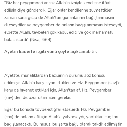
"Biz her peygamberi ancak Allah'ın izniyle kendisine itâat
edilsin diye gönderdik. Eğer onlar kendilerine zulmettikleri
zaman sana gelip de Allah'tan günahlarının bağışlanmasını
dileseydiler ve peygamber de onların bağışlanmasını isteseydi,
elbette Allahı, tevbeleri çok kabul edici ve çok merhametli
bulacaklardı" (Nisa, 4/64)
Ayetin kaderle ilgili yönü şöyle açıklanabilir:
Ayettte, münafıklardan bazılarının durumu söz konusu
edilmişir. Allah'a karşı isyan ettikleri ve Hz. Peygamber (sav)'e
karşı da hıyanet ettikleri için, Allah'tan af, Hz. Peygamber
(sav)'den de özür dilemeleri gerekir.
Eğer bu konuda tövbe-istiğfar etselerdi, Hz. Peygamber
(sav)'de onların affı için Allah'a yalvarsaydı, yaptıkları suç-ları
bağışlanacaktı. Bu husus, bu şarta bağlı olarak takdir edilmiştir.