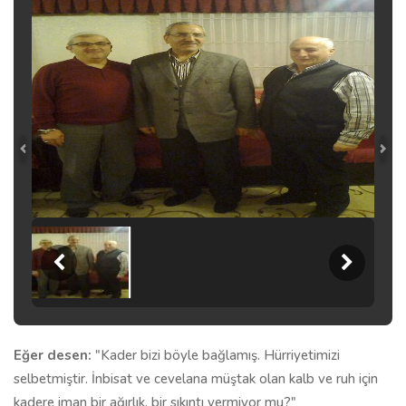
Eğer desen:
"Kader bizi böyle bağlamış. Hürriyetimizi
selbetmiştir. İnbisat ve cevelana müştak olan kalb ve ruh için
kadere iman bir ağırlık, bir sıkıntı vermiyor mu?"