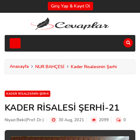
Giriş Yap & Kayıt Ol
Anasayfa
NUR BAHÇESİ
Kader Risalesinin Şerhi
KADER RISALESININ ŞERHI
KADER RİSALESİ ŞERHİ-21
Niyazi Beki(Prof. Dr.)
30 Aug, 2021
2099
0