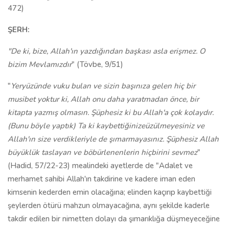
472)
ŞERH:
"De ki, bize, Allah'ın yazdığından başkası asla erişmez. O
bizim Mevlamızdır
" (Tövbe, 9/51)
"
Yeryüzünde vuku bulan ve sizin başınıza gelen hiç bir
musibet yoktur ki, Allah onu daha yaratmadan önce, bir
kitapta yazmış olmasın. Şüphesiz ki bu Allah'a çok kolaydır.
(Bunu böyle yaptık) Ta ki kaybettiğinizeüzülmeyesiniz ve
Allah'ın size verdikleriyle de şımarmayasınız. Şüphesiz Allah
büyüklük taslayan ve böbürlenenlerin hiçbirini sevmez
"
(Hadid, 57/22-23) mealindeki ayetlerde de "Adalet ve
merhamet sahibi Allah'ın takdirine ve kadere iman eden
kimsenin kederden emin olacağına; elinden kaçırıp kaybettiği
şeylerden ötürü mahzun olmayacağına, aynı şekilde kaderle
takdir edilen bir nimetten dolayı da şımarıklığa düşmeyeceğine