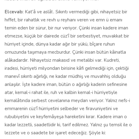
Elcevab:
Kat'â ve aslâ!.. Sıkıntı vermediği gibi, nihayetsiz bir
hıffet, bir rahatlık ve revh u reyhanı veren ve emn ü emanı
temin eden bir sürur, bir nur veriyor. Çünki insan kadere iman
etmezse, küçük bir dairede cüz'î bir serbestiyet, muvakkat bir
hürriyet içinde, dünya kadar ağır bir yükü, bîçare ruhun
omuzunda taşımaya mecburdur. Çünki insan bütün kâinatla
alâkadardır. Nihayetsiz makasıd ve metalibi var. Kudreti,
iradesi, hürriyeti milyondan birisine kâfi gelmediği için, çektiği
manevî sıkıntı ağırlığı, ne kadar müdhiş ve muvahhiş olduğu
anlaşılır. İşte kadere iman, bütün o ağırlığı kaderin sefinesine
atar, kemal-i rahat ile, ruh ve kalbin kemal-i hürriyetiyle
kemalâtında serbest cevelanına meydan veriyor. Yalnız nefs-i
emmarenin cüz'î hürriyetini selbeder ve firavuniyetini ve
rububiyetini ve keyfemâyeşa hareketini kırar. Kadere iman o
kadar lezzetli, saadetlidir ki, tarif edilmez. Yalnız şu temsil ile o
lezzete ve o saadete bir işaret edeceğiz. Şöyle ki: