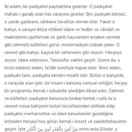
İki adam, bir padişahın payitahtına giderler. O padişahın
mahall-i garaib olan has sarayına girerler. Biri, padişahı bilmez;
o yerde gasıbane, sârıkane tavattun etmek ister. Fakat o
bahçe, o sarayın iktiza ettikleri idare ve tedbir ve vâridat ve
makinelerini işlettirmek ve garib hayvanatın erzakını vermek
gibi zahmetli külfetleri görür, mütemadiyen ızdırab çeker. O
cennet gibi bahçe, başına bir cehennem gibi oluyor. Herşeye
acıyor. İdare edemiyor. Teessüfle vaktini geçirir. Sonra da, o
hırsız edebsiz adam, te'dib suretiyle hapse atılır. İkinci adam,
padişahı tanır, padişaha kendini misafir bilir. Bütün o bahçede,
o sarayda olan işler, bir nizam-ı kanunla cereyan ettiğini, herşey
bir proğramla, kemal-i sühuletle işlediğini itikad eder. Zahmet
ve külfetleri, padişahın kanununa bırakıp kemal-i safa ile o
cennet-misal bahçenin bütün lezzetlerinden istifade edip
padişahın merhametine ve idare kanunlarının güzelliğine
istinaden herşeyi hoş görür, kemal-i lezzet ve saadetlehayatını
geçirir. İşte مَنْ آمَنَ بِالْقَدَرِ اَمِنَ مِنَ الْكَدَرِ sırrını anla.(Sözler ,s.