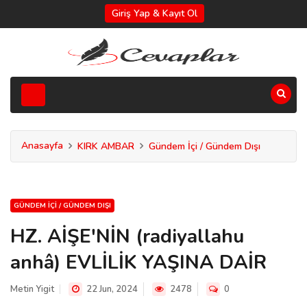
Giriş Yap & Kayıt Ol
Anasayfa
KIRK AMBAR
Gündem İçi / Gündem Dışı
GÜNDEM İÇI / GÜNDEM DIŞI
HZ. AİŞE'NİN (radiyallahu
anhâ) EVLİLİK YAŞINA DAİR
Metin Yigit
22 Jun, 2024
2478
0