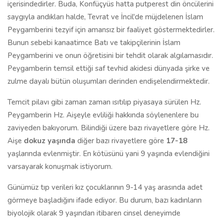
içerisindedirler. Buda, Konfüçyüs hatta putperest din öncülerini
saygıyla andıkları halde, Tevrat ve İncil'de müjdelenen İslam
Peygamberini tezyif için amansız bir faaliyet göstermektedirler.
Bunun sebebi kanaatimce Batı ve takipçilerinin İslam
Peygamberini ve onun öğretisini bir tehdit olarak algılamasıdır.
Peygamberin temsil ettiği saf tevhid akidesi dünyada şirke ve
zulme dayalı bütün oluşumları derinden endişelendirmektedir.
Temcit pilavı gibi zaman zaman ısıtılıp piyasaya sürülen Hz.
Peygamberin Hz. Aişeyle evliliği hakkında söylenenlere bu
zaviyeden bakıyorum. Bilindiği üzere bazı rivayetlere göre Hz.
Aişe
dokuz yaşında
diğer bazı rivayetlere göre
17-18
yaşlarında evlenmiştir. En kötüsünü yani 9 yaşında evlendiğini
varsayarak konuşmak istiyorum.
Günümüz tıp verileri kız çocuklarının 9-14 yaş arasında adet
görmeye başladığını ifade ediyor. Bu durum, bazı kadınların
biyolojik olarak 9 yaşından itibaren cinsel deneyimde