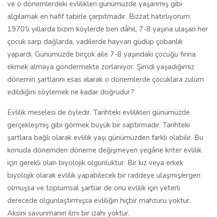
ve o dönemlerdeki evlilikleri günümüzde yaşanmış gibi
algılamak en hafif tabirle çarpıtmadır. Bizzat hatırlıyorum:
1970'li yıllarda bizim köylerde ben dâhil, 7-8 yaşına ulaşan her
çocuk sarp dağlarda, vadilerde hayvan güdüp çobanlık
yapardı. Günümüzde birçok aile 7-8 yaşındaki çocuğu fırına
ekmek almaya göndermekte zorlanıyor. Şimdi yaşadığımız
dönemin şartlarını esas alarak o dönemlerde çocuklara zulüm
edildiğini söylemek ne kadar doğrudur?
Evlilik meselesi de öyledir. Tarihteki evlilikleri günümüzde
gerçekleşmiş gibi görmek büyük bir saptırmadır. Tarihteki
şartlara bağlı olarak evlilik yaşı günümüzden farklı olabilir. Bu
konuda dönemden döneme değişmeyen yegâne kriter evlilik
için gerekli olan biyolojik olgunluktur. Bir kız veya erkek
biyolojik olarak evlilik yapabilecek bir raddeye ulaşmış/ergen
olmuşsa ve toplumsal şartlar de onu evlilik için yeterli
derecede olgunlaştırmışsa evliliğin hiçbir mahzuru yoktur.
Aksini savunmanın ilmi bir izahı yoktur.