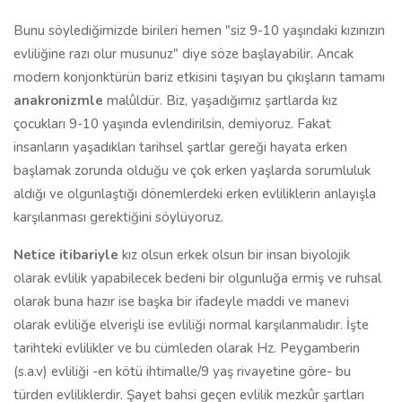
Bunu söylediğimizde birileri hemen "siz 9-10 yaşındaki kızınızın
evliliğine razı olur musunuz" diye söze başlayabilir. Ancak
modern konjonktürün bariz etkisini taşıyan bu çıkışların tamamı
anakronizmle
malûldür. Biz, yaşadığımız şartlarda kız
çocukları 9-10 yaşında evlendirilsin, demiyoruz. Fakat
insanların yaşadıkları tarihsel şartlar gereği hayata erken
başlamak zorunda olduğu ve çok erken yaşlarda sorumluluk
aldığı ve olgunlaştığı dönemlerdeki erken evliliklerin anlayışla
karşılanması gerektiğini söylüyoruz.
Netice itibariyle
kız olsun erkek olsun bir insan biyolojik
olarak evlilik yapabilecek bedeni bir olgunluğa ermiş ve ruhsal
olarak buna hazır ise başka bir ifadeyle maddi ve manevi
olarak evliliğe elverişli ise evliliği normal karşılanmalıdır. İşte
tarihteki evlilikler ve bu cümleden olarak Hz. Peygamberin
(s.a.v) evliliği -en kötü ihtimalle/9 yaş rivayetine göre- bu
türden evliliklerdir. Şayet bahsi geçen evlilik mezkûr şartları