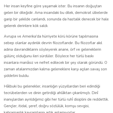
Her insan keyfine göre yaşamak ister. Bu insanın doğuştan
gelen bir dileğidir. Ama insandaki bu dilek, demokrat ülkelerde
garip bir şekilde canlandı, sonunda da hastalık denecek bir hale
gelerek derinlere kök saldı.
Avrupa ve Amerika'da hürriyete körü körüne tapılmasına
sebep olanlar aydınlık devrin filozoflarıdır. Bu filozoflar akıl
adına davrandıklarını söyleyerek anane, örf ve geleneklerin
gülünç olduğunu ileri sürdüler. Böylece her türlü baskı
insanlara manâsız ve nefret edilecek bir şey olarak göründü. O
zaman atalarımızdan kalma geleneklere karşı açılan savaş son
şiddetini buldu.
Hâlbuki bu gelenekler, insanlığın yüzyıllardan beri edindiği
tecrübelerden ve dinin getirdiği ahlâktan çıkarılmıştı. Dinî
inanışlardan ayrıldığımız gibi her türlü ruhî disiplini de reddettik.
Gençler, itidal, şeref, doğru sözlülük, komşu sevgisi,
kahramanlık kavramlarını artık anlamıyorlar.