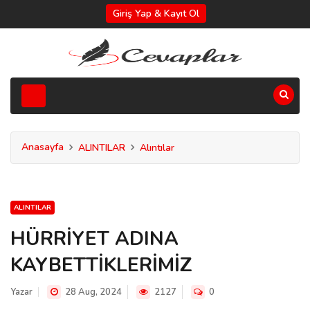
Giriş Yap & Kayıt Ol
Anasayfa
ALINTILAR
Alıntılar
ALINTILAR
HÜRRİYET ADINA
KAYBETTİKLERİMİZ
Yazar
28 Aug, 2024
2127
0