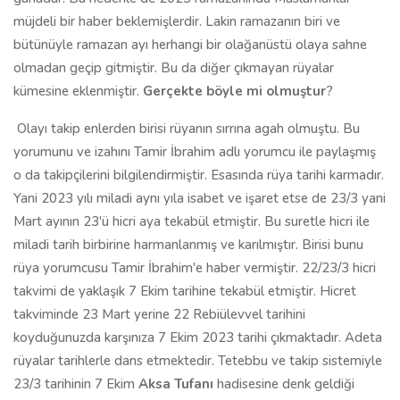
müjdeli bir haber beklemişlerdir. Lakin ramazanın biri ve
bütünüyle ramazan ayı herhangi bir olağanüstü olaya sahne
olmadan geçip gitmiştir. Bu da diğer çıkmayan rüyalar
kümesine eklenmiştir.
Gerçekte böyle mi olmuştur
?
Olayı takip enlerden birisi rüyanın sırrına agah olmuştu. Bu
yorumunu ve izahını Tamir İbrahim adlı yorumcu ile paylaşmış
o da takipçilerini bilgilendirmiştir. Esasında rüya tarihi karmadır.
Yani 2023 yılı miladi aynı yıla isabet ve işaret etse de 23/3 yani
Mart ayının 23'ü hicri aya tekabül etmiştir. Bu suretle hicri ile
miladi tarih birbirine harmanlanmış ve karılmıştır. Birisi bunu
rüya yorumcusu Tamir İbrahim'e haber vermiştir. 22/23/3 hicri
takvimi de yaklaşık 7 Ekim tarihine tekabül etmiştir. Hicret
takviminde 23 Mart yerine 22 Rebiülevvel tarihini
koyduğunuzda karşınıza 7 Ekim 2023 tarihi çıkmaktadır. Adeta
rüyalar tarihlerle dans etmektedir. Tetebbu ve takip sistemiyle
23/3 tarihinin 7 Ekim
Aksa Tufanı
hadisesine denk geldiği