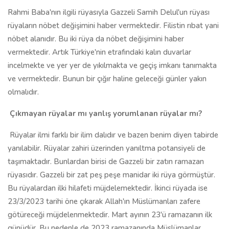
Rahmi Baba'nın ilgili rüyasıyla Gazzeli Samih Delul'un rüyası
rüyaların nöbet değişimini haber vermektedir. Filistin rıbat yani
nöbet alanıdır. Bu iki rüya da nöbet değişimini haber
vermektedir. Artık Türkiye'nin etrafındaki kalın duvarlar
incelmekte ve yer yer de yıkılmakta ve geçiş imkanı tanımakta
ve vermektedir. Bunun bir çığır haline geleceği günler yakın
olmalıdır.
Çıkmayan rüyalar mı yanlış yorumlanan rüyalar mı?
Rüyalar ilmi farklı bir ilim dalıdır ve bazen benim diyen tabirde
yanılabilir. Rüyalar zahiri üzerinden yanıltma potansiyeli de
taşımaktadır. Bunlardan birisi de Gazzeli bir zatın ramazan
rüyasıdır. Gazzeli bir zat peş peşe manidar iki rüya görmüştür.
Bu rüyalardan ilki hilafeti müjdelemektedir. İkinci rüyada ise
23/3/2023 tarihi öne çıkarak Allah'ın Müslümanları zafere
götüreceği müjdelenmektedir. Mart ayının 23'ü ramazanın ilk
günüdür. Bu nedenle de 2023 ramazanında Müslümanlar