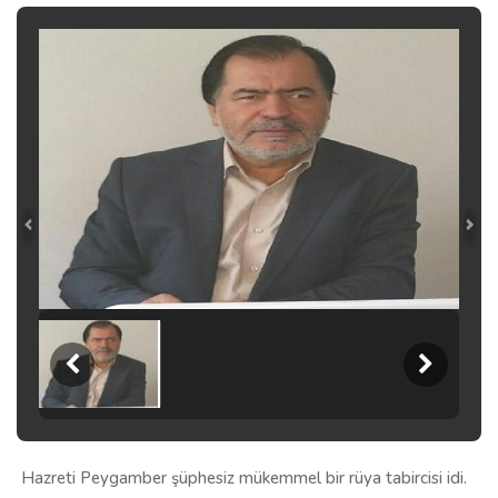
Hazreti Peygamber şüphesiz mükemmel bir rüya tabircisi idi.