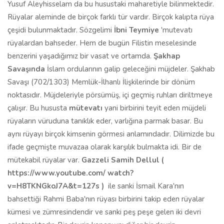
Yusuf Aleyhisselam da bu husustaki maharetiyle bilinmektedir.
Rüyalar aleminde de birçok farklı tür vardır. Birçok kalıpta rüya
çeşidi bulunmaktadır. Sözgelimi
İbni Teymiye
'mutevatı
rüyalardan bahseder. Hem de bugün Filistin meselesinde
benzerini yaşadığımız bir vasat ve ortamda.
Şakhap
Savaşında
İslam ordularının galip geleceğini müjdeler. Şakhab
Savaşı (702/1303) Memlük-İlhanlı İlişkilerinde bir dönüm
noktasıdır. Müjdeleriyle pörsümüş, içi geçmiş ruhları diriltmeye
çalışır. Bu hususta
mütevatı
yani birbirini teyit eden müjdeli
rüyaların vüruduna tanıklık eder, varlığına parmak basar. Bu
aynı rüyayı birçok kimsenin görmesi anlamındadır. Dilimizde bu
ifade geçmişte muvazaa olarak karşılık bulmakta idi. Bir de
mütekabil rüyalar var.
Gazzeli Samih Dellul (
https://www.youtube.com/
watch?
v=H8TKNGkoJ7A&t=127s )
ile sanki İsmail Kara'nın
bahsettiği Rahmi Baba'nın rüyası birbirini takip eden rüyalar
kümesi ve zümresindendir ve sanki peş peşe gelen iki devri