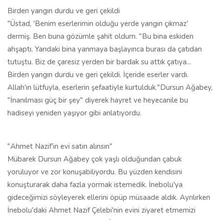
Birden yangın durdu ve geri çekildi
"Üstad, 'Benim eserlerimin olduğu yerde yangın çıkmaz'
dermiş. Ben buna gözümle şahit oldum. "Bu bina eskiden
ahşaptı. Yandaki bina yanmaya başlayınca burası da çatıdan
tutuştu. Biz de çaresiz yerden bir bardak su attık çatıya...
Birden yangın durdu ve geri çekildi. İçeride eserler vardı.
Allah'ın lütfuyla, eserlerin şefaatiyle kurtulduk."Dursun Ağabey,
"İnanılması güç bir şey" diyerek hayret ve heyecanile bu
hadiseyi yeniden yaşıyor gibi anlatıyordu.
"Ahmet Nazif'in evi satın alınsın"
Mübarek Dursun Ağabey çok yaşlı olduğundan çabuk
yoruluyor ve zor konuşabiliyordu. Bu yüzden kendisini
konuşturarak daha fazla yormak istemedik. İnebolu'ya
gideceğimizi söyleyerek ellerini öpüp müsaade aldık. Ayrılırken
İnebolu'daki Ahmet Nazif Çelebi'nin evini ziyaret etmemizi