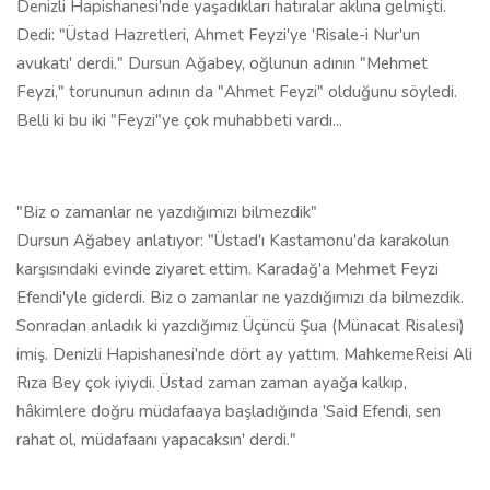
Denizli Hapishanesi'nde yaşadıkları hatıralar aklına gelmişti.
Dedi: "Üstad Hazretleri, Ahmet Feyzi'ye 'Risale-i Nur'un
avukatı' derdi." Dursun Ağabey, oğlunun adının "Mehmet
Feyzi," torununun adının da "Ahmet Feyzi" olduğunu söyledi.
Belli ki bu iki "Feyzi"ye çok muhabbeti vardı...
"Biz o zamanlar ne yazdığımızı bilmezdik"
Dursun Ağabey anlatıyor: "Üstad'ı Kastamonu'da karakolun
karşısındaki evinde ziyaret ettim. Karadağ'a Mehmet Feyzi
Efendi'yle giderdi. Biz o zamanlar ne yazdığımızı da bilmezdik.
Sonradan anladık ki yazdığımız Üçüncü Şua (Münacat Risalesi)
imiş. Denizli Hapishanesi'nde dört ay yattım. MahkemeReisi Ali
Rıza Bey çok iyiydi. Üstad zaman zaman ayağa kalkıp,
hâkimlere doğru müdafaaya başladığında 'Said Efendi, sen
rahat ol, müdafaanı yapacaksın' derdi."