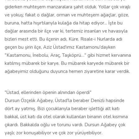
giderken muhteşem manzaralara şahit olduk. Yollar çok virajlı
ve yokuş; fakat o dağlar, orman ve muhteşem ağaçlar, göze,
buruna, hatta hışırtılarıyla kulağa da hitap ediyor... İşte bu
dağlar arasında bir ilçe var ki, tertemiz insanları ve havasıyla
bizleri mest etti. Bu ilçenin adı, Küre. Risale-i Nurlarda adı
geçen bu şirin ilçe, Aziz Üstad'ımız Kastamonu'dayken
"Kastamonu, İnebolu, Araç, Taşköprü…" gibi hizmet kervanına
katılmış mübarek bir karye. Bu mübarek karyede mübarek bir
ağabeyimiz olduğunu duyunca hemen ziyaretine karar verdik.
"Üstad, ellerinden öpenin alnından öperdi"
Dursun Özçelik Ağabey, Üstad'la beraber Denizli hapsinde
dört ay yatmış. Bizi çocuklarıyla beraber işlettiği alt katı
bakkal, üst katı da otel olarak kullanılan binanın otel kısmına
çıkardı. Bakkalda oğlu ve torunu vardı. Dursun Ağabey çok
yaşlı; zor konuşabiliyor ve çok zor yürüyebiliyor.