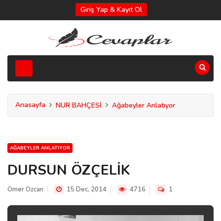
Giriş Yap & Kayıt Ol
Anasayfa
NUR BAHÇESİ
Ağabeyler Anlatıyor
AĞABEYLER ANLATIYOR
DURSUN ÖZÇELİK
Omer Ozcan
15 Dec, 2014
4716
1