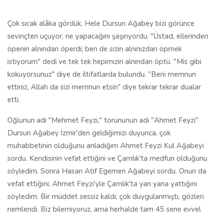
Çok sıcak alâka gördük. Hele Dursun Ağabey bizi görünce
sevinçten uçuyor, ne yapacağını şaşırıyordu. "Üstad, ellerinden
öpenin alnından öperdi; ben de sizin alnınızdan öpmek
istiyorum" dedi ve tek tek hepimizin alnından öptü. "Mis gibi
kokuyorsunuz" diye de iltifatlarda bulundu. "Beni memnun
ettiniz, Allah da sizi memnun etsin" diye tekrar tekrar dualar
etti.
Oğlunun adı "Mehmet Feyzi," torununun adı "Ahmet Feyzi"
Dursun Ağabey İzmir'den geldiğimizi duyunca, çok
muhabbetinin olduğunu anladığım Ahmet Feyzi Kul Ağabeyi
sordu. Kendisinin vefat ettiğini ve Çamlık'ta medfun olduğunu
söyledim. Sonra Hasan Atıf Egemen Ağabeyi sordu. Onun da
vefat ettiğini, Ahmet Feyzi'yle Çamlık'ta yan yana yattığını
söyledim. Bir müddet sessiz kaldı; çok duygulanmıştı, gözleri
nemlendi. Biz bilemiyoruz, ama herhalde tam 45 sene evvel