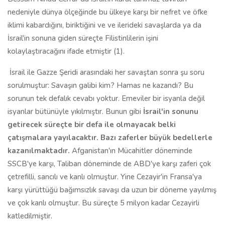
nedeniyle dünya ölçeğinde bu ülkeye karşı bir nefret ve öfke
iklimi kabardığını, biriktiğini ve ve ilerideki savaşlarda ya da
İsrail'in sonuna giden süreçte Filistinlilerin işini
kolaylaştıracağını ifade etmiştir (1).
İsrail ile Gazze Şeridi arasındaki her savaştan sonra şu soru
sorulmuştur: Savaşın galibi kim? Hamas ne kazandı? Bu
sorunun tek defalık cevabı yoktur. Emeviler bir isyanla değil
isyanlar bütünüyle yıkılmıştır. Bunun gibi
İsrail'in sonunu
getirecek süreçte bir defa ile olmayacak belki
çatışmalara yayılacaktır. Bazı zaferler büyük bedellerle
kazanılmaktadır.
Afganistan'ın Mücahitler döneminde
SSCB'ye karşı, Taliban döneminde de ABD'ye karşı zaferi çok
çetrefilli, sancılı ve kanlı olmuştur. Yine Cezayir'in Fransa'ya
karşı yürüttüğü bağımsızlık savaşı da uzun bir döneme yayılmış
ve çok kanlı olmuştur. Bu süreçte 5 milyon kadar Cezayirli
katledilmiştir.