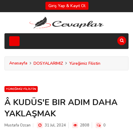
Giriş Yap & Kayıt Ol
Anasayfa
DOSYALARIMIZ
Yüreğimiz Filistin
YÜREĞIMIZ FILISTIN
Â KUDÜS'E BIR ADIM DAHA
YAKLAŞMAK
Mustafa Ozcan
31 Jul, 2024
2808
0