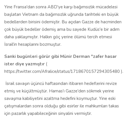
Yine Fransa'dan sonra ABD'ye karşı bağımsızlık mücadelesi
başlatan Vietnam da bağımsızlık uğrunda tarihteki en büyük
bedellerden birisini ödemiştir. Bu açıdan Gazze de hacminden
çok büyük bedeller ödemiş ama bu sayede Kudüs'e bir adım
daha yaklaşmıştır. Halkın göç yerine ölümü tercih etmesi
İsrail'in hesaplarını bozmuştur.
Sanki bugünleri görür gibi Münir Derman
"
zafer hasar
ister diye yazmıştır
(
https://twitter.com/Afralice/status/1718670157294305480 ).
İsrail savaşın üçüncü haftasından itibaren hedeflerini revize
etmiş ve küçültmüştür. Hamas'ı Gazze'den sökmek yerine
savaşma kabiliyetini azaltma hedefini koymuştur. Yine eski
çatışmalardan sonra olduğu gibi esirler ile mahkumları takas
için pazarlık yapabileceğinin sinyalini vermiştir.