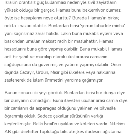
İsrail'in orantısız güç kullanması nedeniyle sivil zayiatların
yüksek olduğu bir gerçek. Hamas bunu beklemiyor olamaz,
öyle ise hesaplarını neye oturttu? Burada Hamas'ın birkaç
nokta-i nazarı olabilir. Bunlardan birisi 'şerrun labudde minhu'
yani kaçınılmaz zarar halidir. Lakin buna mukabil eylem veya
baskından umulan maksat racih bir maslahattır. Hamas
hesaplarını buna göre yapmış olabilir. Buna mukabil Hamas
adil bir şahit ve murakıp olarak uluslararası camianın
sağduyusuna da güvenmiş ve yatırım yapmış olabilir. Onun
dışında Cezayir, Ürdün, Mısır gibi ülkelere veya halklarına
seslenerek de İslam ümmetini yardıma çağırmıştır.
Bunun sonucu iki şeyi gördük. Bunlardan birisi hür dünya diye
bir dünyanın olmadığını. Buna ilaveten uluslar arası camia diye
bir camianın da asparagas olduğunu yakinen ve bilvesile
öğrenmiş olduk. Sadece çakallar sürüsünün varlığı
keşfedilmiştir. Belki İsrail'in uşakları ve köleleri vardır. Nitekim
AB gibi devletler topluluğu bile ateşkes ifadesini ağızlarına