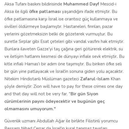
Aksa Tufanı baskını bildirisinde
Muhammed Dayf
Mescid-i
Aksa ile ilgili
öfke patlaması
yaşandığını ifade etmiştir. Bu
öfke patlamasına karşı İsrail ise orantısız güç kullanmaya ve
sivilleri öldürmeye başlamıştır. Hastaneleri, fırınları, pazar
yerlerini gözetmeksizin belki de gözeterek vurmuştur. Bu
suretle Sırplar gibi Esat çeteleri gibi vandal vasfını hak etmiştir.
Bunlara ilaveten Gazze'yi taş çağına geri götürerek elektrik, su
ve iletişim hatlarını kesmesi de dünyayı infiale sevk etmiştir
.
Bu
kitle infiali Hamas'ı bir adım öne taşımıştır. Bu biriken öfke seli
bir gün yine patlayacak ve İsrail'in sonuna giden yolu açacaktır.
Nitekim Hindistanlı Müslüman gazeteci
Zafarul-Islam
Khan
şöyle demiştir: Zion will have to pay for these crimes one day
and that day will not be very far. "
Bir gün Siyon
cürümlerinin payını ödeyecektir ve bugünün geç
olmamasını umuyorum.
"
Güvenlik uzmanı Abdullah Ağar ile birlikte Filistinli yorumcu
Bessam Nihad Cerrar da İsrail'in kural tanımaz tavırları