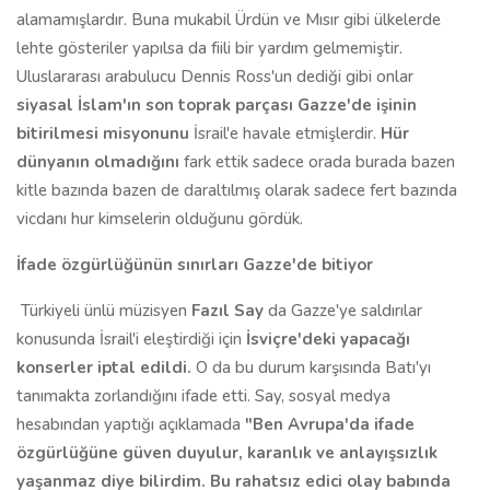
alamamışlardır. Buna mukabil Ürdün ve Mısır gibi ülkelerde
lehte gösteriler yapılsa da fiili bir yardım gelmemiştir.
Uluslararası arabulucu Dennis Ross'un dediği gibi onlar
siyasal İslam'ın son toprak parçası Gazze'de işinin
bitirilmesi misyonunu
İsrail'e havale etmişlerdir.
Hür
dünyanın olmadığını
fark ettik sadece orada burada bazen
kitle bazında bazen de daraltılmış olarak sadece fert bazında
vicdanı hur kimselerin olduğunu gördük.
İfade özgürlüğünün sınırları Gazze'de bitiyor
Türkiyeli ünlü müzisyen
Faz
ı
l Say
da Gazze'ye saldırılar
konusunda İsrail'i eleştirdiği için
İsviçre'deki yapacağı
konserler iptal edildi.
O da bu durum karşısında Batı'yı
tanımakta zorlandığını ifade etti. Say, sosyal medya
hesabından yaptığı açıklamada
"Ben Avrupa'da ifade
özgürlüğüne güven duyulur, karanlık ve anlayışsızlık
yaşanmaz diye bilirdim. Bu rahatsız edici olay babında