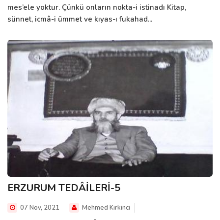
mes’ele yoktur. Çünkü onların nokta-i istinadı Kitap,
sünnet, icmâ-i ümmet ve kıyas-ı fukahad...
ERZURUM TEDÂİLERİ-5
07 Nov, 2021
Mehmed Kirkinci