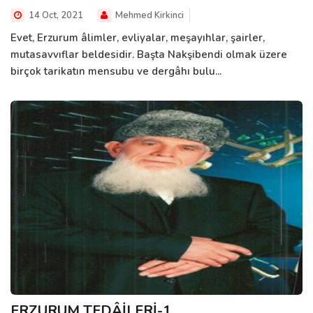
14 Oct, 2021
Mehmed Kirkinci
Evet, Erzurum âlimler, evliyalar, meşayıhlar, şairler,
mutasavvıflar beldesidir. Başta Nakşibendi olmak üzere
birçok tarikatın mensubu ve dergâhı bulu...
ERZURUM TEDÂİLERİ-1