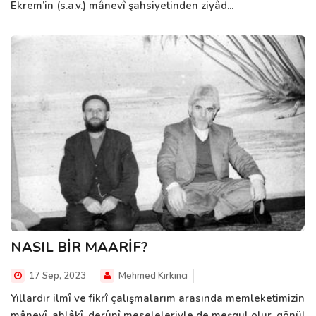
Ekrem’in (s.a.v.) mânevî şahsiyetinden ziyâd...
NASIL BİR MAARİF?
17 Sep, 2023
Mehmed Kirkinci
Yıllardır ilmî ve fikrî çalışmalarım arasında memleketimizin
mânevî, ahlâkî, derûnî meseleleriyle de meşgul olur, gönül