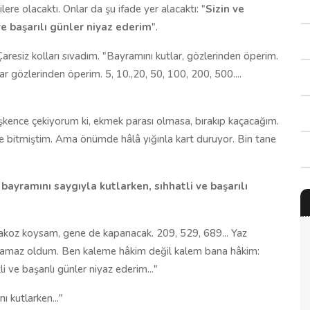
ere olacaktı. Onlar da şu ifade yer alacaktı: "
Sizin ve
ve başarılı günler niyaz ederim
".
resiz kolları sıvadım. "Bayramını kutlar, gözlerinden öperim.
r gözlerinden öperim. 5, 10.,20, 50, 100, 200, 500....
le işkence çekiyorum ki, ekmek parası olmasa, bırakıp kaçacağım.
n de bitmiştim. Ama önümde hâlâ yığınla kart duruyor. Bin tane
n bayramını saygıyla kutlarken, sıhhatli ve başarılı
Takoz koysam, gene de kapanacak. 209, 529, 689... Yaz
utamaz oldum. Ben kaleme hâkim değil kalem bana hâkim:
i ve başarılı günler niyaz ederim..."
ı kutlarken..."