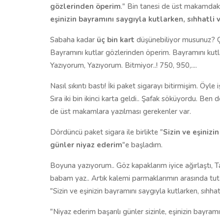
gözlerinden öperim
." Bin tanesi de üst makamdakil
eşinizin bayramını saygıyla kutlarken, sıhhatli 
Sabaha kadar
üç bin kart
düşünebiliyor musunuz? Ça
Bayramını kutlar gözlerinden öperim. Bayramını kutla
Yazıyorum, Yazıyorum. Bitmiyor..! 750, 950,....
Nasıl sıkıntı bastı! İki paket sigarayı bitirmişim. Öy
Sıra iki bin ikinci karta geldi.. Şafak söküyordu. Be
de üst makamlara yazılması gerekenler var.
Dördüncü paket sigara ile birlikte "
Sizin ve eşinizi
günler niyaz ederim
"e başladım.
Boyuna yazıyorum.. Göz kapaklarım iyice ağırlaştı, 
babam yaz.. Artık kalemi parmaklarımın arasında t
"Sizin ve eşinizin bayramını saygıyla kutlarken, sıhhatl
"Niyaz ederim başarılı günler sizinle, eşinizin bayramın