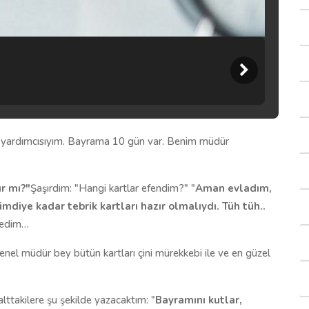
 yardımcısıyım. Bayrama 10 gün var. Benim müdür
ır mı?"
Şaşırdım: "Hangi kartlar efendim?" "
Aman evladım,
diye kadar tebrik kartları hazır olmalıydı. Tüh tüh..
dedim…
nel müdür bey bütün kartları çini mürekkebi ile ve en güzel
lttakilere şu şekilde yazacaktım: "
Bayramını kutlar,