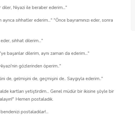
 diler, Niyazi ile beraber ederim..."
ken ayrıca sıhhatler ederim..." "Önce bayramınızı eder, sonra
eder, sıhhat dilerim..."
i'ye başarılar dilerim, aynı zaman da ederim..."
Niyazi'nin gözlerinden öperim.."
ilini de, gelmişini de, geçmişini de.. Saygıyla ederim.."
e kartları yetiştirdim... Genel müdür bir ikisine şöyle bir
talayın!" Hemen postaladık.
endenizi postaladılar!...