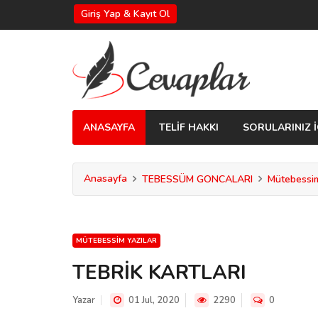
Giriş Yap & Kayıt Ol
ANASAYFA
TELİF HAKKI
SORULARINIZ İ
Anasayfa
TEBESSÜM GONCALARI
Mütebessim
MÜTEBESSIM YAZILAR
TEBRİK KARTLARI
Yazar
01 Jul, 2020
2290
0