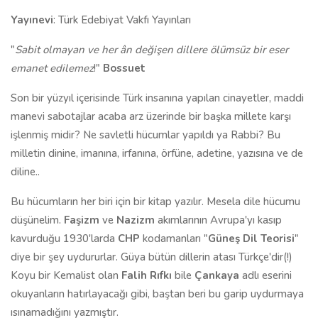
Yayınevi
: Türk Edebiyat Vakfı Yayınları
"
Sabit olmayan ve her ân değişen dillere ölümsüz bir eser
emanet edilemez
!"
Bossuet
Son bir yüzyıl içerisinde Türk insanına yapılan cinayetler, maddi
manevi sabotajlar acaba arz üzerinde bir başka millete karşı
işlenmiş midir? Ne savletli hücumlar yapıldı ya Rabbi? Bu
milletin dinine, imanına, irfanına, örfüne, adetine, yazısına ve de
diline..
Bu hücumların her biri için bir kitap yazılır. Mesela dile hücumu
düşünelim.
Faşizm
ve
Nazizm
akımlarının Avrupa'yı kasıp
kavurduğu 1930'larda
CHP
kodamanları "
Güneş Dil Teorisi
"
diye bir şey uydururlar. Güya bütün dillerin atası Türkçe'dir(!)
Koyu bir Kemalist olan
Falih Rıfkı
bile
Çankaya
adlı eserini
okuyanların hatırlayacağı gibi, baştan beri bu garip uydurmaya
ısınamadığını yazmıştır.