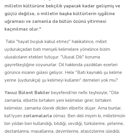
milletin kültürüne bekçilik yapacak kadar gelişmiş ve
güçlü değilse, o milletin başka kültürlerin işgâline
uğraması ve zamanla da bütün özünü yitirmesi
kaçınılmaz olur."
Tabii "hayat boşluk kabul etmez" hakikatince, millet
uydurukçadan batı menşeli kelimelere yönelince bizim
ulusalcıların etekleri tutuşur. "Ulusal Dili" koruma
gayretkeşliğine soyunurlar. Dil hakkında yazdıkları eserleri
görünce insanın gülesi geliyor. Hele "Batı kaynaklı şu kelime
yerine (uydurukça) şu kelimeyi kullanın" demeleri yok mu?
Yavuz Bülent Bakiler
beyefendi'nin nefis teşhisiyle; "Dile
zamanla, elbette birtakım yeni kelimeler girer; birtakım
kelimeler, zamanla ölerek dilden elbette düşer. Ama bunlar,
kat'iyyen
zorlamalarla
olmaz. Ben deli miyim ki, milletimizin
bin yıldan beri kullandığı, bildiği, sevdiği, türkülerine, şiirlerine,
destanlarına, masallarına, deyimlerine, atasözlerine işlediği,