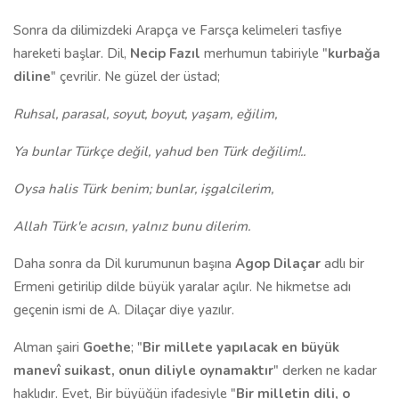
Sonra da dilimizdeki Arapça ve Farsça kelimeleri tasfiye
hareketi başlar. Dil,
Necip Fazıl
merhumun tabiriyle "
kurbağa
diline
" çevrilir. Ne güzel der üstad;
Ruhsal, parasal, soyut, boyut, yaşam, eğilim,
Ya bunlar Türkçe değil, yahud ben Türk değilim!..
Oysa halis Türk benim; bunlar, işgalcilerim,
Allah Türk'e acısın, yalnız bunu dilerim.
Daha sonra da Dil kurumunun başına
Agop Dilaçar
adlı bir
Ermeni getirilip dilde büyük yaralar açılır. Ne hikmetse adı
geçenin ismi de A. Dilaçar diye yazılır.
Alman şairi
Goethe
; "
Bir millete yapılacak en büyük
manevî suikast, onun diliyle oynamaktır
" derken ne kadar
haklıdır. Evet, Bir büyüğün ifadesiyle "
Bir milletin dili, o