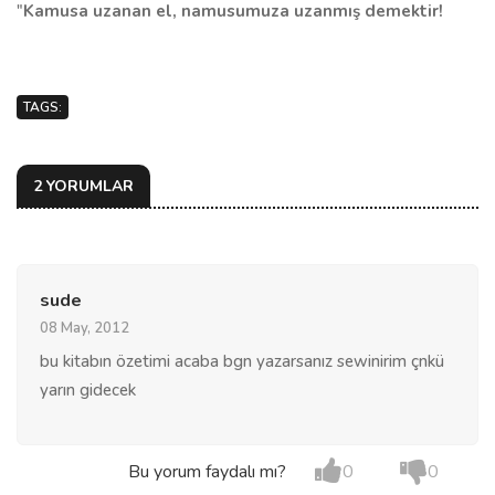
"
Kamusa uzanan el, namusumuza uzanmış demektir!
TAGS:
2 YORUMLAR
sude
08 May, 2012
bu kitabın özetimi acaba bgn yazarsanız sewinirim çnkü
yarın gidecek
Bu yorum faydalı mı?
0
0