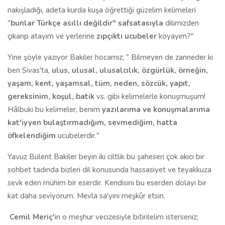
nakışladığı, adeta kurda kuşa öğrettiği güzelim kelimeleri
"
bunlar Türkçe asıllı değildir" safsatasıyla
dilimizden
çıkarıp atayım ve yerlerine
zıpçıktı ucubeler
koyayım?"
Yine şöyle yazıyor Bakiler hocamız; " Bilmeyen de zanneder ki
ben Sivas'ta,
ulus, ulusal, ulusalcılık, özgürlük, örneğin,
yaşam, kent, yaşamsal, tüm, neden, sözcük, yapıt,
gereksinim, koşul, batik
vs. gibi kelimelerle konuşmuşum!
Hâlbuki bu kelimeler, benim
yazılarıma ve konuşmalarıma
kat'iyyen bulaştırmadığım, sevmediğim, hatta
öfkelendiğim
ucubelerdir."
Yavuz Bülent Bakiler beyin iki ciltlik bu şaheseri çok akıcı bir
sohbet tadında bizleri dil konusunda hassasiyet ve teyakkuza
sevk eden mühim bir eserdir. Kendisini bu eserden dolayı bir
kat daha seviyorum. Mevla sa'yini meşkûr etsin.
Cemil Meriç'
in o meşhur vecizesiyle bitirilelim isterseniz;