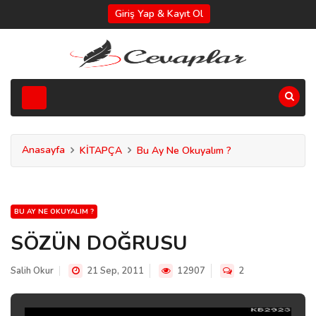
Giriş Yap & Kayıt Ol
Anasayfa
KİTAPÇA
Bu Ay Ne Okuyalım ?
BU AY NE OKUYALIM ?
SÖZÜN DOĞRUSU
Salih Okur
21 Sep, 2011
12907
2