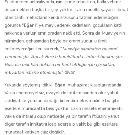
Şu ibareden anlaşılıyor ki, işin içinde tehditten, halkı vehme
düşürmekten başka bir şey yoktur. Lakin müellif şayan-ı itimat
olan tarihi mehazların kendi arzusunu tatmin edemediğini
görünce "
Eğani
" ye meyil ederek kadınların, çocukların katli
hakkında verilen emri oradan nakil etti. Sonra da Muaviye'nin
hilminden, dehasından böyle bir emrin sudur-u ümit
edilmeyeceğini ileri sürerek, "
Muaviye sarahaten bu emri
vermemiştir. Ancak Busr'u harekâtında serbest bırakmıştır.
Busr ise pek kan dökücü bir herif olduğu için çocukları,
ihtiyarları istisna etmemiştir
" diyor.
Yukarıda söylemiş idik ki,
Eğani
muhazarat kitaplarındandır.
Vakıa ehemmiyetsiz, rivayet de latife nevinden olur yahut
ciddiyat ile yorulan dimağı dinlendirmek istenilirse bu gibi
eserlere müracaatta beis yoktur. Lakin mesele ehemmiyetli,
vakıa da ihtilaflı olup neticede ya bir tarafın i'tilasını yahut
diğer tarafın inhitatını icap ederse o vakit bu gibi eserlere
müracaat katiyen caiz değildir.