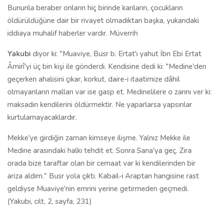
Bununla beraber onların hiç birinde karıların, çocukların
öldürüldüğüne dair bir rivayet olmadıktan başka, yukarıdaki
iddiaya muhalif haberler vardır. Müverrih
Yakubi
diyor ki: "Muaviye, Busr b. Ertat'ı yahut İbn Ebi Ertat
Âmirî'yi üç bin kişi ile gönderdi. Kendisine dedi ki: "Medine'den
geçerken ahalisini çıkar, korkut, daire-i itaatimize dâhil
olmayanların malları var ise gasp et. Medinelilere o zannı ver ki:
maksadın kendilerini öldürmektir. Ne yaparlarsa yapsınlar
kurtulamayacaklardır.
Mekke'ye girdiğin zaman kimseye ilişme. Yalnız Mekke ile
Medine arasındaki halkı tehdit et. Sonra Sana'ya geç. Zira
orada bize taraftar olan bir cemaat var ki kendilerinden bir
ariza aldım." Busr yola çıktı. Kabail-i Araptan hangisine rast
geldiyse Muaviye'nin emrini yerine getirmeden geçmedi.
(Yakubi, cilt, 2, sayfa, 231)