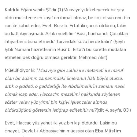
Kaldı ki Eğani sahibi Şiî'dir.(1)Muaviye'yi lekeleyecek bir şey
oldu mu isterse en zayıf en itimat olmaz, bir söz olsun onu bin
can ile kabul eder. Evet, Busr b. Ertat iki çocuk öldürdü, lakin
bu katl ikiyi aşmadı. Artık müellifin "Busr, hunhar idi. Çocukları
ihtiyarları istisna etmedi." tarzındaki sözü nerde kalır? (Şeyh
Şibli Numani hazretlerinin Busr b. Ertat'ı bu suretle müdafaa
etmeleri pek doğru olmasa gerektir. Mehmed Akif)
Müellif diyor ki: "
Muaviye gibi sulhu ile metaneti ile maruf
olan bir adamın zamanındaki ümeranın hali böyle olursa,
artık o şiddeti, o gaddarlığı ile Abdülmelik'in zamanı nasıl
olmak icap eder. Haccac'ın mezalimi hakkında söylenen
sözler velev yüz yirmi bin kişiyi işkenceler altında
öldürdüğünü göstersin istiğrap edilebilir mi?
(cilt 4, sayfa, 83.)
Evet, Haccac yüz yahut iki yüz bin kişi öldürdü. Lakin bu
cinayet, Devlet-i Abbasiye'nin müessisi olan
Ebu Müslim