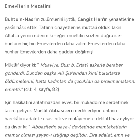
Emevîlerin Mezalimi
Buhtu'n-Nasr
'ın zulümlerini işittik,
Cengiz Han
'ın şenaatlerine
yakîn hâsıl ettik, Tatarın cinayetlerine muttali olduk, lakin
Allah'a yemin ederim ki –eğer müellifin sözleri doğru ise-
bunların hiç biri Emevilerden daha zalim Emevilerden daha
hunhar Emevilerden daha gaddar değilmiş!
Müellif diyor ki: "
Muaviye, Busr b. Ertat'ı askerle beraber
gönderdi. Bundan başka Ali Şia'sından kimi bulurlarsa
öldürmelerini, hatta kadınları da çocukları da bırakmamalarını
emretti."
(cilt, 4, sayfa, 82)
İşin hakikatini anlatmazdan evvel bir mukaddime serdetmek
lazım geliyor: Müellif
Abbasileri
medih ediyor, onların
harekâtını adalete esas, rıfk ve mülâyemete delil ittihaz eyliyor
da diyor ki: "
Abbasilerin saye-i devletinde memleketlerin
mamur olması şayan-ı istiğrap değildir. Zira adalet, emn ve