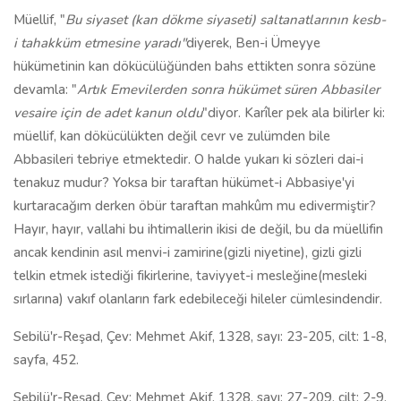
Müellif, "
Bu siyaset (kan dökme siyaseti) saltanatlarının kesb-
i tahakküm etmesine yaradı"
diyerek, Ben-i Ümeyye
hükümetinin kan dökücülüğünden bahs ettikten sonra sözüne
devamla: "
Artık Emevilerden sonra hükümet süren Abbasiler
vesaire için de adet kanun oldu
"diyor. Karîler pek ala bilirler ki:
müellif, kan dökücülükten değil cevr ve zulümden bile
Abbasileri tebriye etmektedir. O halde yukarı ki sözleri dai-i
tenakuz mudur? Yoksa bir taraftan hükümet-i Abbasiye'yi
kurtaracağım derken öbür taraftan mahkûm mu edivermiştir?
Hayır, hayır, vallahi bu ihtimallerin ikisi de değil, bu da müellifin
ancak kendinin asıl menvi-i zamirine(gizli niyetine), gizli gizli
telkin etmek istediği fikirlerine, taviyyet-i mesleğine(mesleki
sırlarına) vakıf olanların fark edebileceği hileler cümlesindendir.
Sebilü'r-Reşad, Çev: Mehmet Akif, 1328, sayı: 23-205, cilt: 1-8,
sayfa, 452.
Sebilü'r-Reşad, Çev: Mehmet Akif, 1328, sayı: 27-209, cilt: 2-9,