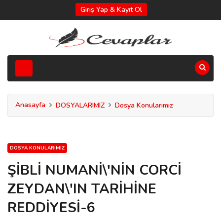
Giriş Yap & Kayıt Ol
Anasayfa
DOSYALARIMIZ
Dosya Konularımız
DOSYA KONULARIMIZ
ŞİBLİ NUMANİ\'NİN CORCİ
ZEYDAN\'IN TARİHİNE
REDDİYESİ-6