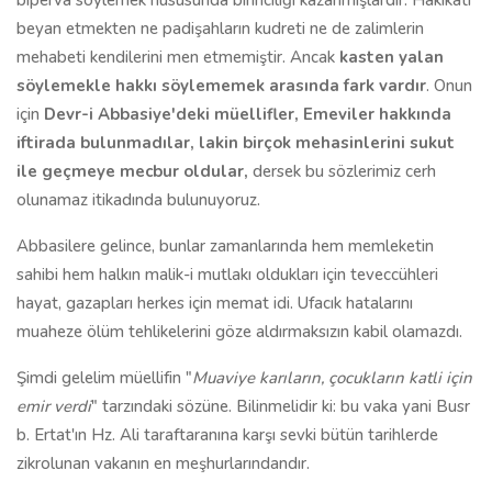
bîperva söylemek hususunda birinciliği kazanmışlardır. Hakikati
beyan etmekten ne padişahların kudreti ne de zalimlerin
mehabeti kendilerini men etmemiştir. Ancak
kasten yalan
söylemekle hakkı söylememek arasında fark vardır
. Onun
için
Devr-i Abbasiye'deki müellifler, Emeviler hakkında
iftirada bulunmadılar, lakin birçok mehasinlerini sukut
ile geçmeye mecbur oldular,
dersek bu sözlerimiz cerh
olunamaz itikadında bulunuyoruz.
Abbasilere gelince, bunlar zamanlarında hem memleketin
sahibi hem halkın malik-i mutlakı oldukları için teveccühleri
hayat, gazapları herkes için memat idi. Ufacık hatalarını
muaheze ölüm tehlikelerini göze aldırmaksızın kabil olamazdı.
Şimdi gelelim müellifin "
Muaviye karıların, çocukların katli için
emir verdi
" tarzındaki sözüne. Bilinmelidir ki: bu vaka yani Busr
b. Ertat'ın Hz. Ali taraftaranına karşı sevki bütün tarihlerde
zikrolunan vakanın en meşhurlarındandır.