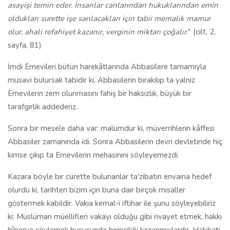
asayişi temin eder. İnsanlar canlarından hukuklarından emin
oldukları surette işe sarılacakları için tabii memalik mamur
olur, ahali refahiyet kazanır, verginin miktarı çoğalır
." (cilt, 2,
sayfa, 81)
İmdi Emevileri bütün harekâtlarında Abbasilere tamamıyla
müsavi bulursak tabidir ki, Abbasilerin bırakılıp ta yalnız
Emevilerin zem olunmasını fahiş bir haksızlık, büyük bir
tarafgirlik addederiz.
Sonra bir mesele daha var: malumdur ki, müverrihlerin kâffesi
Abbasiler zamanında idi. Sonra Abbasilerin devri devletinde hiç
kimse çıkıp ta Emevilerin mehasinini söyleyemezdi.
Kazara böyle bir cürette bulunanlar ta'zibatın envaına hedef
olurdu ki, tarihten bizim için buna dair birçok misaller
göstermek kabildir. Vakıa kemal-i iftihar ile şunu söyleyebiliriz
ki: Müslüman müellifleri vakayı olduğu gibi rivayet etmek, hakkı