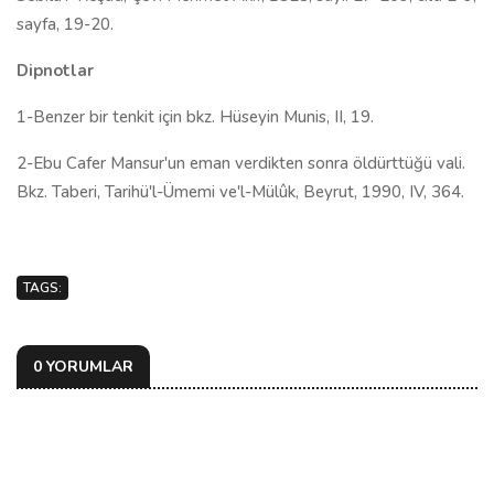
sayfa, 19-20.
Dipnotlar
1-Benzer bir tenkit için bkz. Hüseyin Munis, II, 19.
2-Ebu Cafer Mansur'un eman verdikten sonra öldürttüğü vali.
Bkz. Taberi, Tarihü'l-Ümemi ve'l-Mülûk, Beyrut, 1990, IV, 364.
TAGS:
0 YORUMLAR