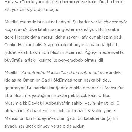
Horasanî
'nin ki yanında pek ehemmiyetsiz kalır. Zira bu beriki
altı yüz bin kişi öldürtmüştü.
Müellif, eserinde bunu itiraf ediyor. Şu kadar var ki:
siyaset öyle
icap ederdi
, diye kıtali mazur göstermek istiyor. Bu hesaba
göre Haccac daha mazur, daha şayan-ı afv olmak lazım gelir.
Çünkü Haccac halis Arap olmak itibariyle tabiatında ğilzet,
şiddet vardı. Lakin Ebu Müslim Acem idi. Âğuş-i medeniyette
büyümüş, ahlak-ı kerime ile perverşebab olmuş idi!
Müellif, "
Abdülmelik Haccac'tan daha zalim idi
" suretindeki
iddiasına Ömer ibn Said'i öldürmesinden başka bir delil
getirmiyor. Bu hareket bir ğadr olmakla beraber el-Mansur'un
Ebu Müslim'e yaptığına nispetle pek küçük kalır. O Ebu
Müslim'e ki: Devlet-i Abbasiye'nin sahibi, veli'n-nimeti idi. O
olmasa idi, Abbasilerin ismi bile anılmazdı. Kezalik, yine el-
Mansur'un İbn Hübeyre'ye olan ğadri bu kabildendir.(2) En
ziyade şaşılacak bir şey varsa o da şudur: