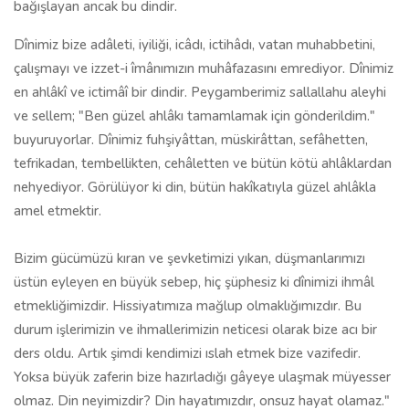
bağışlayan ancak bu dindir.
Dînimiz bize adâleti, iyiliği, icâdı, ictihâdı, vatan muhabbetini,
çalışmayı ve izzet-i îmânımızın muhâfazasını emrediyor. Dînimiz
en ahlâkî ve ictimâî bir dindir. Peygamberimiz sallallahu aleyhi
ve sellem; "Ben güzel ahlâkı tamamlamak için gönderildim."
buyuruyorlar. Dînimiz fuhşiyâttan, müskirâttan, sefâhetten,
tefrikadan, tembellikten, cehâletten ve bütün kötü ahlâklardan
nehyediyor. Görülüyor ki din, bütün hakîkatıyla güzel ahlâkla
amel etmektir.
Bizim gücümüzü kıran ve şevketimizi yıkan, düşmanlarımızı
üstün eyleyen en büyük sebep, hiç şüphesiz ki dînimizi ihmâl
etmekliğimizdir. Hissiyatımıza mağlup olmaklığımızdır. Bu
durum işlerimizin ve ihmallerimizin neticesi olarak bize acı bir
ders oldu. Artık şimdi kendimizi ıslah etmek bize vazifedir.
Yoksa büyük zaferin bize hazırladığı gâyeye ulaşmak müyesser
olmaz. Din neyimizdir? Din hayatımızdır, onsuz hayat olamaz."