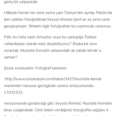
geniş bir yelpazede..
Hâlbuki hemen bir sene sonra yani Türkiye'den ayrılıp Filistin'de
iken çekilen fotoğrafında Seyyid Ahmed Şerif en az yirmi sene
gençleşmiştir. Nitekim ilgili fotoğrafları bu yazımızda veriyoruz.
Peki, bu hata nasıl olmuştur veya bu yanlışlığa Türkiye
vatandaşları olarak nasıl düşebiliyoruz? Başka bir soru
sorarsak, Mustafa Kemal'in arkasındaki ak sakallı kimdir o
zaman?
Şöyle söyleyelim; Fotoğraf karesinin
http://www.isteataturk.com/haber/3437/mustafa-kemal-
mersinden-tarsusa-gectiginde-yenice-istasyonunda-
17031923
versiyonunda görüleceği gibi, Seyyid Ahmed, Mustafa Kemal'in
biraz uzağındadır. Üste linkini verdiğimiz fotoğrafta sağdan 4.