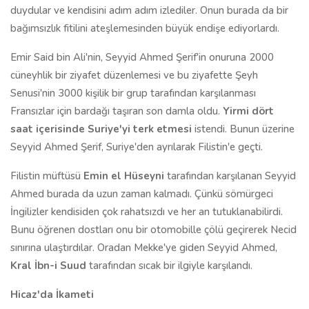
duydular ve kendisini adım adım izlediler. Onun burada da bir
bağımsızlık fitilini ateşlemesinden büyük endişe ediyorlardı.
Emir Said bin Ali'nin, Seyyid Ahmed Şerif'in onuruna 2000
cüneyhlik bir ziyafet düzenlemesi ve bu ziyafette Şeyh
Senusi'nin 3000 kişilik bir grup tarafından karşılanması
Fransızlar için bardağı taşıran son damla oldu.
Yirmi dört
saat içerisinde Suriye'yi terk etmesi
istendi. Bunun üzerine
Seyyid Ahmed Şerif, Suriye'den ayrılarak Filistin'e geçti.
Filistin müftüsü
Emin el Hüseyni
tarafından karşılanan Seyyid
Ahmed burada da uzun zaman kalmadı. Çünkü sömürgeci
İngilizler kendisiden çok rahatsızdı ve her an tutuklanabilirdi.
Bunu öğrenen dostları onu bir otomobille çölü geçirerek Necid
sınırına ulaştırdılar. Oradan Mekke'ye giden Seyyid Ahmed,
Kral İbn-i Suud
tarafından sıcak bir ilgiyle karşılandı.
Hicaz'da İkameti