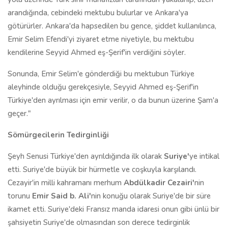
arandığında, cebindeki mektubu bulurlar ve Ankara'ya
götürürler. Ankara'da hapsedilen bu gence, şiddet kullanılınca,
Emir Selim Efendi'yi ziyaret etme niyetiyle, bu mektubu
kendilerine Seyyid Ahmed eş-Şerif'in verdiğini söyler.
Sonunda, Emir Selim'e gönderdiği bu mektubun Türkiye
aleyhinde olduğu gerekçesiyle, Seyyid Ahmed eş-Şerif'in
Türkiye'den ayrılması için emir verilir, o da bunun üzerine Şam'a
geçer."
Sömürgecilerin Tedirginliği
Şeyh Senusi Türkiye'den ayrıldığında ilk olarak
Suriye'
ye intikal
etti. Suriye'de büyük bir hürmetle ve coşkuyla karşılandı.
Cezayir'in milli kahramanı merhum
Abdülkadir Cezairi'
nin
torunu
Emir Said b. Ali'
nin konuğu olarak Suriye'de bir süre
ikamet etti. Suriye'deki Fransız manda idaresi onun gibi ünlü bir
şahsiyetin Suriye'de olmasından son derece tedirginlik