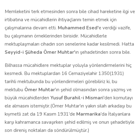
Memleketini terk etmesinden sonra bile cihad hareketine ilgi ve
irtibatına ve mücahidlerin ihtiyaçlarını temin etmek için
çalışmalarına devam etti.
Muhammed Esed'
e verdiği vazife,
bu çalışmanın örneklerinden birisidir. Mücahidlerle
mektuplaşmaları cihadın son senelerine kadar kesilmedi. Hatta
Seyyid-i Şüheda Ömer Muhtar'
ın şehadetinden sonra bile.
Bilhassa mücahidlere mektuplar yoluyla yönlendirmelerini hiç
kesmedi. Bu mektuplardan 16 Cemaziyelahir 1350(1931)
tarihli mektubunda bu yönlendirmeleri görebiliriz ki, bu
mektubu
Ömer Muhtar
'ın şehid olmasından sonra yazmış ve
büyük mücahidlerden
Yusuf Burahil-i Mismari
'den komutayı
ele almasını istemiştir.(Ömer Muhtar'ın yakın silah arkadaşı bu
kıymetli zat da 19 Kasım 1931'de
Marmarika
'da İtalyanlara
karşı kahramanca savaşırken şehid edilmiş ve onun şehadetiyle
son direniş noktaları da söndürülmüştür.)