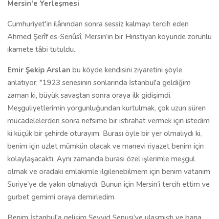
Mersin'e Yerleşmesi
Cumhuriyet'in ilânından sonra sessiz kalmayı tercih eden
Ahmed Şerîf es-Senûsî, Mersin'in bir Hıristiyan köyünde zorunlu
ikamete tâbi tutuldu..
Emir Şekip Arslan
bu köyde kendisini ziyaretini şöyle
anlatıyor; "1923 senesinin sonlarında İstanbul'a geldiğim
zaman ki, büyük savaştan sonra oraya ilk gidişimdi.
Meşguliyetlerimin yorgunluğundan kurtulmak, çok uzun süren
mücadelelerden sonra nefsime bir istirahat vermek için istedim
ki küçük bir şehirde oturayım. Burası öyle bir yer olmalıydı ki,
benim için uzlet mümkün olacak ve manevi riyazet benim için
kolaylaşacaktı. Aynı zamanda burası özel işlerimle meşgul
olmak ve oradaki emlakimle ilgilenebilmem için benim vatanım
Suriye'ye de yakın olmalıydı. Bunun için Mersin'i tercih ettim ve
gurbet gemimi oraya demirledim.
Benim İstanbul'a gelişim Seyyid Senusi'ye ulaşmıştı ve bana