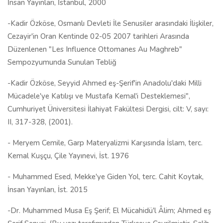
İnsan Yayınları, İstanbul, 2000
-Kadir Özköse, Osmanlı Devleti İle Senusiler arasındaki İlişkiler,
Cezayir'in Oran Kentinde 02-05 2007 tarihleri Arasında
Düzenlenen "Les Influence Ottomanes Au Maghreb"
Sempozyumunda Sunulan Tebliğ
-Kadir Özköse, Seyyid Ahmed eş-Şerif'in Anadolu'daki Milli
Mücadele'ye Katılışı ve Mustafa Kemal'i Desteklemesi",
Cumhuriyet Üniversitesi İlahiyat Fakültesi Dergisi, cilt: V, sayı:
II, 317-328, (2001).
-
Meryem Cemile, Garp Materyalizmi Karşısında İslam, terc.
Kemal Kuşçu, Çile Yayınevi, İst. 1976
- Muhammed Esed, Mekke'ye Giden Yol, terc. Cahit Koytak,
İnsan Yayınları, İst. 2015
-Dr. Muhammed Musa Eş Şerif; El Mücahidü'l Âlim; Ahmed eş