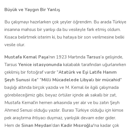
Büyük ve Yaygın Bir Yanlış
Bu çalışmayı hazırlarken çok şeyler öğrendim. Bu arada Türkiye
insanına mahsus bir yanlışı da bu vesileyle fark etmiş oldum.
Kısaca belirtmek isterim ki, bu hataya bir son verilmesine belki
vesile olur.
Mustafa Kemal Paşa
'nın 1923 Martında
Tarsus
'a gelişinde,
Tarsus
Yenice istasyonunda
kalabalık tarafından uğurlanırken
çekilmiş bir fotoğraf vardır "
Atatürk ve Eşi Latife Hanım
Şeyh Sunusi ile
" "
Milli Mücadelede Libyalı bir mücahid
"
başlığı altında birçok yazıda ve M. Kemal ile ilgili çalışmada
görebileceğimiz gibi, beyaz örtüler içinde ak sakallı bir zat,
Mustafa Kemal'in hemen arkasında yer alır ve bu zatın Şeyh
Ahmed Senusi olduğu yazılır. Burası Türkiye olduğu için kimse
pek araştırma ihtiyacı duymaz, yanlışlık devam eder gider.
Hem de
Sinan Meydan
'dan
Kadir Mısıroğlu'
na kadar çok