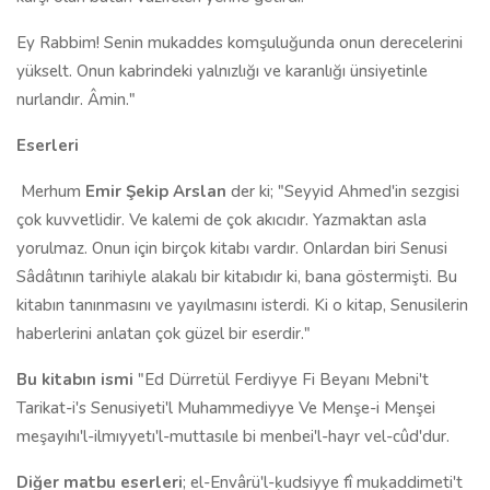
Ey Rabbim! Senin mukaddes komşuluğunda onun derecelerini
yükselt. Onun kabrindeki yalnızlığı ve karanlığı ünsiyetinle
nurlandır. Âmin."
Eserleri
Merhum
Emir Şekip Arslan
der ki; "Seyyid Ahmed'in sezgisi
çok kuvvetlidir. Ve kalemi de çok akıcıdır. Yazmaktan asla
yorulmaz. Onun için birçok kitabı vardır. Onlardan biri Senusi
Sâdâtının tarihiyle alakalı bir kitabıdır ki, bana göstermişti. Bu
kitabın tanınmasını ve yayılmasını isterdi. Ki o kitap, Senusilerin
haberlerini anlatan çok güzel bir eserdir."
Bu kitabın ismi
"Ed Dürretül Ferdiyye Fi Beyanı Mebni't
Tarikat-i's Senusiyeti'l Muhammediyye Ve Menşe-i Menşei
meşayıhı'l-ilmıyyetı'l-muttasıle bi menbei'l-hayr vel-cûd'dur.
Diğer matbu eserleri
; el-Envârü'l-ķudsiyye fî muķaddimeti't