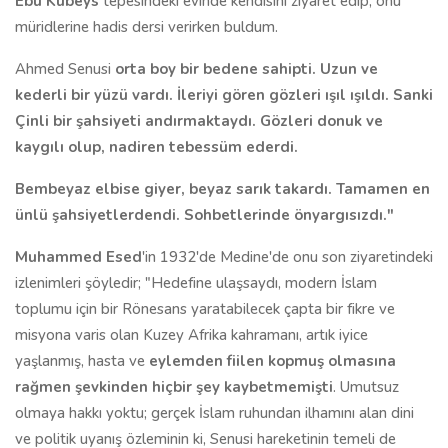
Ebu Kubeys
tepesindeki evinde kendisini ziyaret edip, onu
müridlerine hadis dersi verirken buldum.
Ahmed Senusi
orta boy bir bedene sahipti. Uzun ve
kederli bir yüzü vardı. İleriyi gören gözleri ışıl ışıldı. Sanki
Çinli bir şahsiyeti andırmaktaydı. Gözleri donuk ve
kaygılı olup, nadiren tebessüm ederdi.
Bembeyaz elbise giyer, beyaz sarık takardı. Tamamen en
ünlü şahsiyetlerdendi. Sohbetlerinde önyargısızdı."
Muhammed Esed
'in 1932'de Medine'de onu son ziyaretindeki
izlenimleri şöyledir; "Hedefine ulaşsaydı, modern İslam
toplumu için bir Rönesans yaratabilecek çapta bir fikre ve
misyona varis olan Kuzey Afrika kahramanı, artık iyice
yaşlanmış, hasta ve
eylemden fiilen kopmuş olmasına
rağmen şevkinden hiçbir şey kaybetmemişti
. Umutsuz
olmaya hakkı yoktu; gerçek İslam ruhundan ilhamını alan dini
ve politik uyanış özleminin ki, Senusi hareketinin temeli de