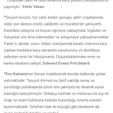
*"Cihaddaki sabrı ve düşmanlarına karşı şiddetli savaşlarıyla ün
yapmıştır."
Fethi Yeken
*
Seyyid tavizsiz, tez canlı, keskin görüşlü, aktif, icraatlarında
ciddi, son derece izzetli, salâbetli ve mücahid bir şahsiyetti.
Kesinlikle uzlaşma ve boyun eğmeye yaklaşmadı. İngilizler ve
İtalyanlar onu ikna edemediler ve anlaşmaya yaklaştıramadılar.
Fakat o; dindar, cesur, ihlâslı, inançlarında kararlı, inancına karşı
yapılan baskılara karşı davasının savunucusu ve destekçisi,
zaferden emin bir Müslümandı. Düşündüklerinden emin ve
harika ideallere sahipti.
Edward Evans Pritchbard
*Enc.İtaliana
'nın Senusi maddesinde kendisi hakkında şunlar
yazmaktadır; "Seyyid Ahmed eş-Şerif yaptığı savaş ve
yürüttüğü politikalarda üstün ilmi şahsiyeti ile dinamik siyasi
liderliğini birleştirmiştir. Oldukça müttaki ve mütevazı bir kişi idi.
Arap ve İslam kültürüne katkıda bulunduğu önemli eserleri
bulunmaktadır. Selefleri olan iki büyüğü gibi kendisinin de