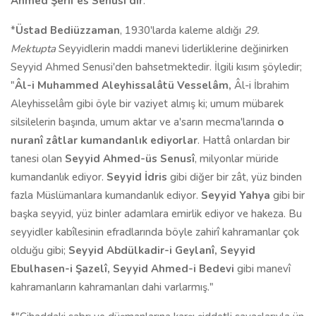
Ahmed Şerif es Senusi'dir
."
*
Üstad Bediüzzaman
, 1930'larda kaleme aldığı
29.
Mektupta
Seyyidlerin maddi manevi liderliklerine değinirken
Seyyid Ahmed Senusi'den bahsetmektedir. İlgili kısım şöyledir;
"
Âl-i Muhammed Aleyhissalâtü Vesselâm,
Âl-i İbrahim
Aleyhisselâm gibi öyle bir vaziyet almış ki; umum mübarek
silsilelerin başında, umum aktar ve a'sarın mecma'larında
o
nuranî zâtlar kumandanlık ediyorlar
. Hattâ onlardan bir
tanesi olan
Seyyid Ahmed-üs Senusî
, milyonlar müride
kumandanlık ediyor.
Seyyid
İdris
gibi diğer bir zât, yüz binden
fazla Müslümanlara kumandanlık ediyor.
Seyyid Yahya
gibi bir
başka seyyid, yüz binler adamlara emirlik ediyor ve hakeza.‌ Bu
seyyidler kabîlesinin efradlarında böyle zahirî kahramanlar çok
olduğu gibi;
Seyyid Abdülkadir-i Geylanî, Seyyid
Ebulhasen-i Şazelî, Seyyid Ahmed-i Bedevi
gibi manevî
kahramanların kahramanları dahi varlarmış."