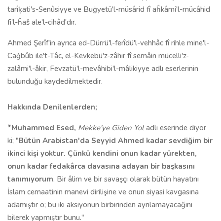
tarîķati's-Senûsiyye ve Buġyetü'l-müsârid fî aĥkâmi'l-mücâhid
fi'l-ĥaŝ ale'l-cihâd'dır.
Ahmed Şerîf'in ayrıca ed-Dürrü'l-ferîdü'l-vehhâc fî rihle mine'l-
Caġbûb ile't-Tâc, el-Kevkebü'z-zâhir fî semâin mücelli'z-
zalâmi'l-âkir, Fevzatü'l-mevâhibi'l-mâlikiyye adlı eserlerinin
bulunduğu kaydedilmektedir.
Hakkında Denilenlerden;
*Muhammed Esed,
Mekke'ye Giden Yol
adlı eserinde diyor
ki; "
Bütün Arabistan'da Seyyid Ahmed kadar sevdiğim bir
ikinci kişi yoktur. Çünkü kendini onun kadar yürekten,
onun kadar fedakârca davasına adayan bir başkasını
tanımıyorum
. Bir âlim ve bir savaşçı olarak bütün hayatını
İslam cemaatinin manevi dirilişine ve onun siyasi kavgasına
adamıştır o; bu iki aksiyonun birbirinden ayrılamayacağını
bilerek yapmıştır bunu."