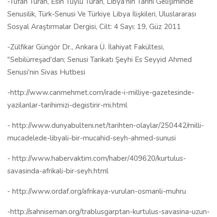
-Tufan Turan, Esin Tüylü Turan, Libya'nın Tarihi Gelişiminde
Senusilik, Türk-Senusi Ve Türkiye Libya İlişkileri, Uluslararası
Sosyal Araştırmalar Dergisi, Cilt: 4 Sayı: 19, Güz 2011
-Zülfikar Güngör Dr., Ankara Ü. İlahiyat Fakültesi,
"Sebilürreşad'dan; Senusi Tarikatı Şeyhi Es Seyyid Ahmed
Senusi'nin Sivas Hutbesi
-http://www.canmehmet.com/irade-i-milliye-gazetesinde-
yazilanlar-tarihimizi-degistirir-mi.html
- http://www.dunyabulteni.net/tarihten-olaylar/250442/milli-
mucadelede-libyali-bir-mucahid-seyh-ahmed-sunusi
- http://www.habervaktim.com/haber/409620/kurtulus-
savasinda-afrikali-bir-seyh.html
- http://www.ordaf.org/afrikaya-vurulan-osmanli-muhru
-http://sahniseman.org/trablusgarptan-kurtulus-savasina-uzun-