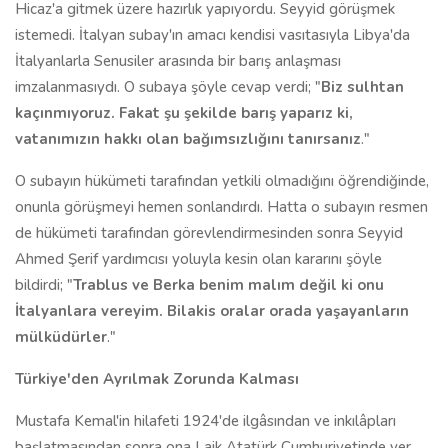
Hicaz'a gitmek üzere hazırlık yapıyordu. Seyyid görüşmek
istemedi. İtalyan subay'ın amacı kendisi vasıtasıyla Libya'da
İtalyanlarla Senusiler arasında bir barış anlaşması
imzalanmasıydı. O subaya şöyle cevap verdi; "
Biz sulhtan
kaçınmıyoruz. Fakat şu şekilde barış yaparız ki,
vatanımızın hakkı olan bağımsızlığını tanırsanız
."
O subayın hükümeti tarafından yetkili olmadığını öğrendiğinde,
onunla görüşmeyi hemen sonlandırdı. Hatta o subayın resmen
de hükümeti tarafından görevlendirmesinden sonra Seyyid
Ahmed Şerif yardımcısı yoluyla kesin olan kararını şöyle
bildirdi; "
Trablus ve Berka benim malım değil ki onu
İtalyanlara vereyim. Bilakis oralar orada yaşayanların
mülküdürler
."
Türkiye'den Ayrılmak Zorunda Kalması
Mustafa Kemal'in hilafeti 1924'de ilgâsından ve inkılâpları
başlatmasından sonra ona Laik Atatürk Cumhuriyetinde yer