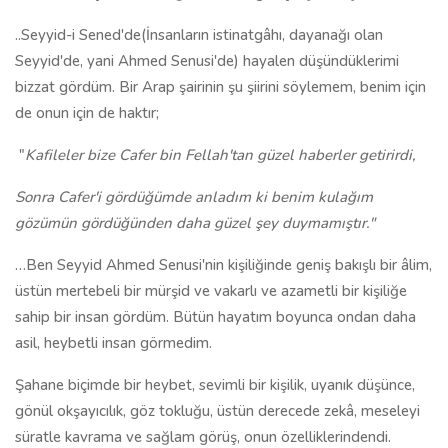
..Seyyid-i Sened'de(İnsanların istinatgâhı, dayanağı olan
Seyyid'de, yani Ahmed Senusi'de) hayalen düşündüklerimi
bizzat gördüm. Bir Arap şairinin şu şiirini söylemem, benim için
de onun için de haktır;
"
Kafileler bize Cafer bin Fellah'tan güzel haberler getirirdi,
Sonra Cafer'i gördüğümde anladım ki benim kulağım
gözümün gördüğünden daha güzel şey duymamıştır."
…Ben Seyyid Ahmed Senusi'nin kişiliğinde geniş bakışlı bir âlim,
üstün mertebeli bir mürşid ve vakarlı ve azametli bir kişiliğe
sahip bir insan gördüm. Bütün hayatım boyunca ondan daha
asil, heybetli insan görmedim.
Şahane biçimde bir heybet, sevimli bir kişilik, uyanık düşünce,
gönül okşayıcılık, göz tokluğu, üstün derecede zekâ, meseleyi
süratle kavrama ve sağlam görüş, onun özelliklerindendi.