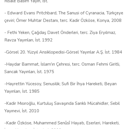
Risale Basım Yayın, İst.
-
Edward Evans Pritchbard,
The Sanusi of Cyranacia, Türkçeye
çeviri; Ömer Muhtar Destanı, terc. Kadir Özköse, Konya, 2008
-
Fethi Yeken, Çağdaş Davet Önderleri, terc. Ziya Eryılmaz,
Ravza Yayınları, İst. 1992
-Görsel 20. Yüzyıl Ansiklopedisi-Görsel Yayınlar A.Ş. İst. 1984
-Haydar Bammat, İslam'ın Çehresi, terc. Osman Fehmi Giritli,
Sancak Yayınları, İst. 1975
-Hayrettin Yücesoy, Senusilik; Sufi Bir İhya Hareketi, Beyan
Yayınları, İst. 1985
-Kadir Mısıroğlu, Kurtuluş Savaşında Sarıklı Mücahidler, Sebil
Yayınevi, İst. 2010
-Kadir Özköse, Muhammed Senûsî Hayatı, Eserleri, Hareketi,