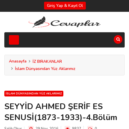
Giriş Yap & Kayıt Ol
Anasayfa
İZ BIRAKANLAR
İslam Dünyasından Yüz Aklarımız
İSLAM DÜNYASINDAN YÜZ AKLARIMIZ
SEYYİD AHMED ŞERİF ES
SENUSİ(1873-1933)-4.Bölüm
Salih Okur
29 Nov, 2016
9837
0