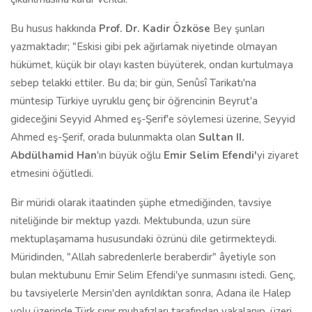
Bu husus hakkında
Prof. Dr. Kadir Özköse
Bey şunları
yazmaktadır; "Eskisi gibi pek ağırlamak niyetinde olmayan
hükümet, küçük bir olayı kasten büyüterek, ondan kurtulmaya
sebep telakki ettiler. Bu da; bir gün, Senûsî Tarikatı'na
müntesip Türkiye uyruklu genç bir öğrencinin Beyrut'a
gideceğini Seyyid Ahmed eş-Şerif'e söylemesi üzerine, Seyyid
Ahmed eş-Şerif, orada bulunmakta olan
Sultan II.
Abdülhamid Han
'ın büyük oğlu
Emir Selim Efendi'
yi ziyaret
etmesini öğütledi.
Bir müridi olarak itaatinden şüphe etmediğinden, tavsiye
niteliğinde bir mektup yazdı. Mektubunda, uzun süre
mektuplaşamama hususundaki özrünü dile getirmekteydi.
Müridinden, "Allah sabredenlerle beraberdir" âyetiyle son
bulan mektubunu Emir Selim Efendi'ye sunmasını istedi. Genç,
bu tavsiyelerle Mersin'den ayrıldıktan sonra, Adana ile Halep
yolu üzerinde Türk sınır muhafızları tarafından yakalanıp, üzeri