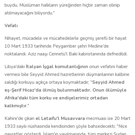
buydu, Müslüman halkların yüreğinden hiçbir zaman silinip
atılmayacağını biliyordu."
Vefatı
Nihayet, mücadele ve mücahedelerle geçmiş şerefli bir hayat
10 Mart 1933 tarihinde Peygamber şehri Medine'de
noktalandı. Aziz naaşı Cennetü'l Baki kabristanında defnedildi.
Libya'daki
İtalyan İşgal komutanlığının
onun vefatını haber
vermesi bile Seyyid Ahmed hazretlerinin düşmanlarının kalbine
saldığı korkuyu
açıkça ortaya koymaktadır; "
Seyyid Ahmed
eş-Şerif Hicaz'da ölmüş bulunmaktadır. Onun ölümüyle
Afrika'daki tüm korku ve endişelerimiz ortadan
kalkmıştır
."
Kahire'de çıkan
el Letaifu'l Musavvara
mecmuası ise 20 Mart
1933 sayılı nüshasında kendisinden şöyle bahsedecekti; "Nice
gayretler gösterdi. İslam'ın yayılmasında, tüm merkezi Sudan