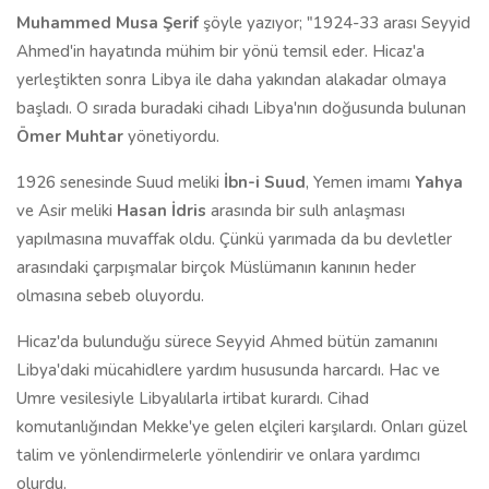
Muhammed Musa Şerif
şöyle yazıyor; "1924-33 arası Seyyid
Ahmed'in hayatında mühim bir yönü temsil eder. Hicaz'a
yerleştikten sonra Libya ile daha yakından alakadar olmaya
başladı. O sırada buradaki cihadı Libya'nın doğusunda bulunan
Ömer Muhtar
yönetiyordu.
1926 senesinde Suud meliki
İbn-i Suud
, Yemen imamı
Yahya
ve Asir meliki
Hasan İdris
arasında bir sulh anlaşması
yapılmasına muvaffak oldu. Çünkü yarımada da bu devletler
arasındaki çarpışmalar birçok Müslümanın kanının heder
olmasına sebeb oluyordu.
Hicaz'da bulunduğu sürece Seyyid Ahmed bütün zamanını
Libya'daki mücahidlere yardım hususunda harcardı. Hac ve
Umre vesilesiyle Libyalılarla irtibat kurardı. Cihad
komutanlığından Mekke'ye gelen elçileri karşılardı. Onları güzel
talim ve yönlendirmelerle yönlendirir ve onlara yardımcı
olurdu.