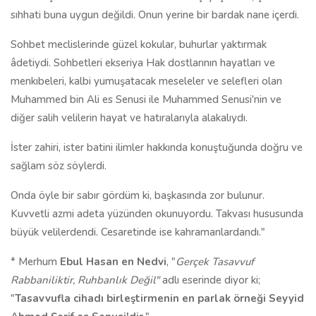
sıhhati buna uygun değildi. Onun yerine bir bardak nane içerdi.
Sohbet meclislerinde güzel kokular, buhurlar yaktırmak
âdetiydi. Sohbetleri ekseriya Hak dostlarının hayatları ve
menkıbeleri, kalbi yumuşatacak meseleler ve selefleri olan
Muhammed bin Ali es Senusi ile Muhammed Senusi'nin ve
diğer salih velilerin hayat ve hatıralarıyla alakalıydı.
İster zahiri, ister batini ilimler hakkında konuştuğunda doğru ve
sağlam söz söylerdi.
Onda öyle bir sabır gördüm ki, başkasında zor bulunur.
Kuvvetli azmi adeta yüzünden okunuyordu. Takvası hususunda
büyük velilerdendi. Cesaretinde ise kahramanlardandı."
* Merhum
Ebul Hasan en Nedvi
, "
Gerçek Tasavvuf
Rabbaniliktir, Ruhbanlık Değil"
adlı eserinde diyor ki;
"
Tasavvufla cihadı birleştirmenin en parlak örneği Seyyid