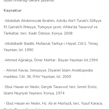
siyasi önderliği takdire şayandır."
Kaynaklar
-Abdullah Abdürrezzak İbrahim, Advâu Ale't Turuki's Sûfiyye
fi'l Garrati'il-İfrıkiyye, Türkçeye çeviri; Afrika'da Tasavvuf ve
Tarikatlar, terc. Kadir Özköse, Konya, 2008
-Abdülkadir Badıllı, Mufassal Tarihçe-i Hayat, Cilt:1, Timaş
Yayınları, İst. 1990
-Ahmed Ağırakça, Ömer Muhtar- Beyan Yayınları-İst.1994
- Ahmet Kavas, Senusiyye, Diyanet İslam Ansiklopedisi
maddesi, Cilt: 36, İFAV Yayınları, İst. 2009
-Ebul Hasan en Nedvi, Gerçek Tasavvuf, terc. İsmet Ersöz,
İslami Neşriyat Yayınevi, Konya, 1974
- Ebul Hasan en Nedvi, Hz. Ali el-Murtazâ, terc. Yusuf Karaca,