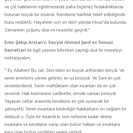
ve çöl halklarının eğitilmesinde paha biçilmez fedakârlıklarda
bulunan büyük bir insandı. Kendisine halifelik teklif edildiğinde
bunu reddetti. Hayatının son on dört yılında Hicaz'da bulundu.
Zamanının çoğunu dua ve riyazetle geçirdi."
Emir Şekip Arslan
'ın
Seyyid Ahmed Şerif es Senusi
hazretleri
ile ilgili yazısını bitirirken yaptığı dua ile meseleyi
noktalayalım;
" Ey Allahım! Bu zat, Seni bilen en büyük ariflerden biriydi. Ve
senin emirlerini yerine getiren, en iyi birisiydi. Ve Seni en çok
sevenlerdendi. Senin mahlûkların olan insanları da en çok
sevendi. Hak kelimesine salâbetle, sımsıkı sarılan birisiydi.
Yaşayan zatlar arasında kendisine en çok uyulacak bir
şahsiyetti. Senin insanlara bildirdiğin hakikatların en sağlam bir
deliliydi o. Öyle bir insandı ki, son nefesine kadar dinine,
insanlara ve kendisine vacip olan bütün hakları ve insanlara
karşı olan bütün vazifeleri yerine getirdi.