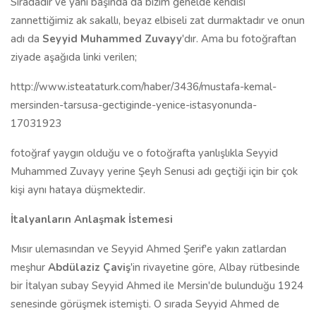
Sıradadır ve yanı başında da bizim genelde kendisi
zannettiğimiz ak sakallı, beyaz elbiseli zat durmaktadır ve onun
adı da
Seyyid Muhammed Zuvayy
'dır. Ama bu fotoğraftan
ziyade aşağıda linki verilen;
http://www.isteataturk.com/haber/3436/mustafa-kemal-
mersinden-tarsusa-gectiginde-yenice-istasyonunda-
17031923
fotoğraf yaygın olduğu ve o fotoğrafta yanlışlıkla Seyyid
Muhammed Zuvayy yerine Şeyh Senusi adı geçtiği için bir çok
kişi aynı hataya düşmektedir.
İtalyanların Anlaşmak İstemesi
Mısır ulemasından ve Seyyid Ahmed Şerif'e yakın zatlardan
meşhur
Abdülaziz Çaviş
'in rivayetine göre, Albay rütbesinde
bir İtalyan subay Seyyid Ahmed ile Mersin'de bulunduğu 1924
senesinde görüşmek istemişti. O sırada Seyyid Ahmed de