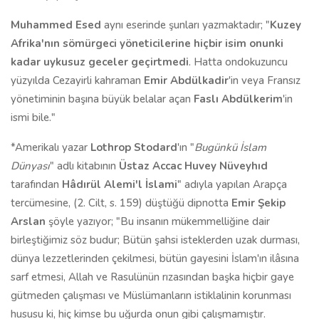
Muhammed Esed
aynı eserinde şunları yazmaktadır; "
Kuzey
Afrika'nın sömürgeci yöneticilerine hiçbir isim onunki
kadar uykusuz geceler geçirtmedi
. Hatta ondokuzuncu
yüzyılda Cezayirli kahraman
Emir Abdülkadir
'in veya Fransız
yönetiminin başına büyük belalar açan
Faslı Abdülkerim
'in
ismi bile."
*Amerikalı yazar
Lothrop Stodard
'ın "
Bugünkü İslam
Dünyası
" adlı
kitabının
Üstaz Accac Huvey Nüveyhıd
tarafından
Hâdırül Alemi'l İslami
" adıyla yapılan Arapça
tercümesine, (2. Cilt, s. 159) düştüğü dipnotta
Emir Şekip
Arslan
şöyle yazıyor; "Bu insanın mükemmelliğine dair
birleştiğimiz söz budur; Bütün şahsi isteklerden uzak durması,
dünya lezzetlerinden çekilmesi, bütün gayesini İslam'ın ilâsına
sarf etmesi, Allah ve Rasulünün rızasından başka hiçbir gaye
gütmeden çalışması ve Müslümanların istiklalinin korunması
hususu ki, hiç kimse bu uğurda onun gibi çalışmamıştır.