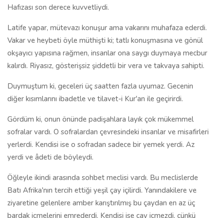
Hafızası son derece kuvvetliydi.
Latife yapar, mütevazı konuşur ama vakarını muhafaza ederdi.
Vakar ve heybeti öyle müthişti ki; tatlı konuşmasına ve gönül
okşayıcı yapısına rağmen, insanlar ona saygı duymaya mecbur
kalırdı. Riyasız, gösterişsiz şiddetli bir vera ve takvaya sahipti.
Duymuştum ki, geceleri üç saatten fazla uyumaz. Gecenin
diğer kısımlarını ibadetle ve tilavet-i Kur'an ile geçirirdi.
Gördüm ki, onun önünde padişahlara layık çok mükemmel
sofralar vardı. O sofralardan çevresindeki insanlar ve misafirleri
yerlerdi. Kendisi ise o sofradan sadece bir yemek yerdi. Az
yerdi ve âdeti de böyleydi.
Öğleyle ikindi arasında sohbet meclisi vardı. Bu meclislerde
Batı Afrika'nın tercih ettiği yeşil çay içilirdi. Yanındakilere ve
ziyaretine gelenlere amber karıştırılmış bu çaydan en az üç
bardak içmelerini emrederdi. Kendisi ise çay içmezdi, çünkü