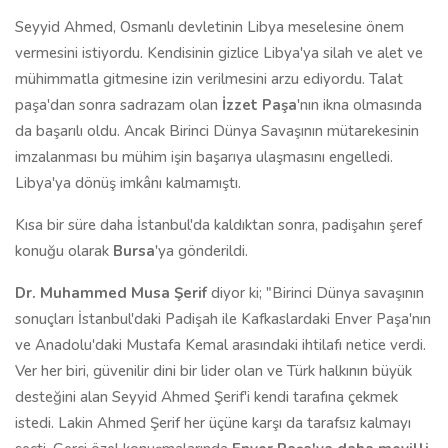
Seyyid Ahmed, Osmanlı devletinin Libya meselesine önem
vermesini istiyordu. Kendisinin gizlice Libya'ya silah ve alet ve
mühimmatla gitmesine izin verilmesini arzu ediyordu. Talat
paşa'dan sonra sadrazam olan
İzzet Paşa
'nın ikna olmasında
da başarılı oldu. Ancak Birinci Dünya Savaşının mütarekesinin
imzalanması bu mühim işin başarıya ulaşmasını engelledi.
Libya'ya dönüş imkânı kalmamıştı.
Kısa bir süre daha İstanbul'da kaldıktan sonra, padişahın şeref
konuğu olarak
Bursa
'ya gönderildi.
Dr. Muhammed Musa Şerif
diyor ki; "Birinci Dünya savaşının
sonuçları İstanbul'daki Padişah ile Kafkaslardaki Enver Paşa'nın
ve Anadolu'daki Mustafa Kemal arasındaki ihtilafı netice verdi.
Ver her biri, güvenilir dini bir lider olan ve Türk halkının büyük
desteğini alan Seyyid Ahmed Şerif'i kendi tarafına çekmek
istedi. Lakin Ahmed Şerif her üçüne karşı da tarafsız kalmayı