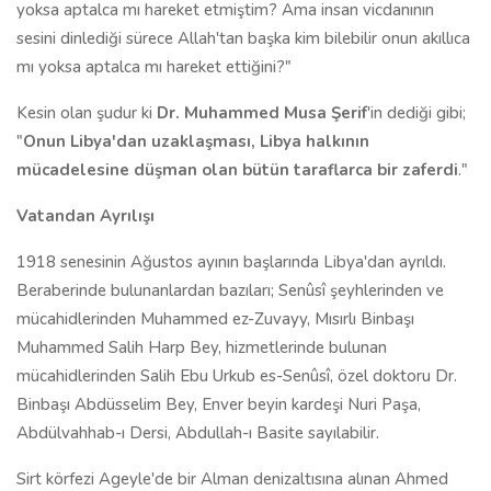
yoksa aptalca mı hareket etmiştim? Ama insan vicdanının
sesini dinlediği sürece Allah'tan başka kim bilebilir onun akıllıca
mı yoksa aptalca mı hareket ettiğini?"
Kesin olan şudur ki
Dr. Muhammed Musa Şerif
'in dediği gibi;
"
Onun Libya'dan uzaklaşması, Libya halkının
mücadelesine düşman olan bütün taraflarca bir zaferdi
."
Vatandan Ayrılışı
1918 senesinin Ağustos ayının başlarında Libya'dan ayrıldı.
Beraberinde bulunanlardan bazıları; Senûsî şeyhlerinden ve
mücahidlerinden Muhammed ez-Zuvayy, Mısırlı Binbaşı
Muhammed Salih Harp Bey, hizmetlerinde bulunan
mücahidlerinden Salih Ebu Urkub es-Senûsî, özel doktoru Dr.
Binbaşı Abdüsselim Bey, Enver beyin kardeşi Nuri Paşa,
Abdülvahhab-ı Dersi, Abdullah-ı Basite sayılabilir.
Sirt körfezi Ageyle'de bir Alman denizaltısına alınan Ahmed