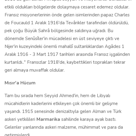
etkili oldukları bölgelerde dolaşmaya cesaret edemez oldular.
Fransız misyonerlerinin önde gelen isimlerinden papaz Charles
de Foucauld 1 Aralık 1916'da Tevârikler tarafından öldürüldü,
pek çoğu Büyük Sahrâ bölgesinde saldırıya uğradı. Bu
dönemde Senûsîler'in mücadelesi en üst seviyeye çıktı ve
Nijer'in kuzeyindeki önemli mahallî sultanlıklardan Agâdes 1
Aralık 1916 - 3 Mart 1917 tarihleri arasında Fransız işgalinden
kurtarıldı.." Fransızlar 1918'de, kaybettikleri toprakları tekrar
geri almaya muvaffak oldular.
Mısır'a Hücum
Tam bu sırada hem Seyyid Ahmed'in, hem de Libyalı
mücahidlerin kaderlerini etkileyen çok önemli bir gelişme
yaşandı. 1915 senesinde denizaltıyla gelen Alman ve Türk
askeri yetkilileri
Marmarika
sahilinde karaya ayak bastı.
Gelenler yanlarında askeri malzeme, mühimmat ve para da
getirmişlerdi.