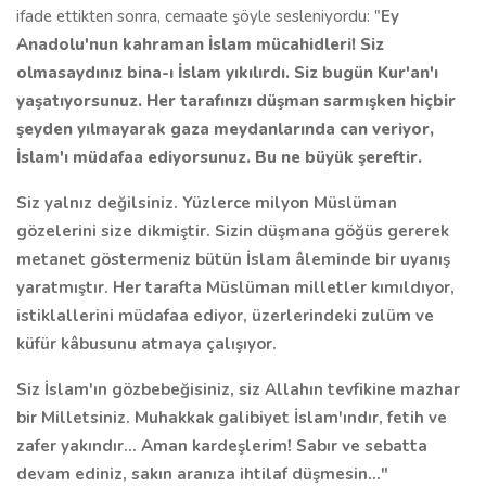
ifade ettikten sonra, cemaate şöyle sesleniyordu: "
Ey
Anadolu'nun kahraman İslam mücahidleri! Siz
olmasaydınız bina-ı İslam yıkılırdı. Siz bugün Kur'an'ı
yaşatıyorsunuz. Her tarafınızı düşman sarmışken hiçbir
şeyden yılmayarak gaza meydanlarında can veriyor,
İslam'ı müdafaa ediyorsunuz. Bu ne büyük şereftir.
Siz yalnız değilsiniz. Yüzlerce milyon Müslüman
gözelerini size dikmiştir. Sizin düşmana göğüs gererek
metanet göstermeniz bütün İslam âleminde bir uyanış
yaratmıştır. Her tarafta Müslüman milletler kımıldıyor,
istiklallerini müdafaa ediyor, üzerlerindeki zulüm ve
küfür kâbusunu atmaya çalışıyor.
Siz İslam'ın gözbebeğisiniz, siz Allahın tevfikine mazhar
bir Milletsiniz. Muhakkak galibiyet İslam'ındır, fetih ve
zafer yakındır… Aman kardeşlerim! Sabır ve sebatta
devam ediniz, sakın aranıza ihtilaf düşmesin…"