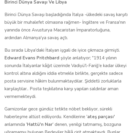
Birinci Dünya Savaşı Ve Libya
Birinci Dünya Savaşı başladığında İtalya -ülkedeki savaş karşıtı
büyük bir muhalefet olmasına rağmen- İngiltere ve Fransa'nın
yanında önce Avusturya Macaristan İmparatorluğuna,
ardından Almanya'ya savaş açtı.
Bu sırada Libya'daki İtalyan işgali de iyice çıkmaza girmişti.
Edward Evans Pritchbard
şöyle anlatıyor; "1914 yılının
sonunda İtalyanlar kâğıt üzerinde Vadiyü'l-Fariğ'e kadar ülkeyi
kontrol altına aldığını iddia etmekle birlikte, gerçekte sadece
posta servisine hâkim bulunmaktaydılar. Şiddetli zorluklarla
karşılaştılar.. Posta teşkilatına karşı yapılan saldırılar aman
vermemekteydi.
Garnizonlar gece gündüz tetikte nöbet bekliyor, sürekli
haberleşme altüst ediliyordu. Kendilerine '
ateş parçası'
anlamında '
Hattü'n Nar
' denen, yenilgi tatmamış, bozguna
uğramamış bulunan Bedeviler hâlâ cirit atmaktaydı. Bunlar