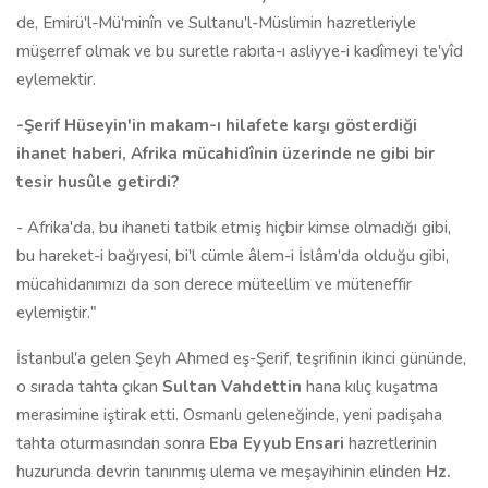
de, Emirü'l-Mü'minîn ve Sultanu'l-Müslimin hazretleriyle
müşerref olmak ve bu suretle rabıta-ı asliyye-i kadîmeyi te'yîd
eylemektir.
-Şerif Hüseyin'in makam-ı hilafete karşı gösterdiği
ihanet haberi, Afrika mücahidînin üzerinde ne gibi bir
tesir husûle getirdi?
- Afrika'da, bu ihaneti tatbik etmiş hiçbir kimse olmadığı gibi,
bu hareket-i bağıyesi, bi'l cümle âlem-i İslâm'da olduğu gibi,
mücahidanımızı da son derece müteellim ve müteneffir
eylemiştir."
İstanbul'a gelen Şeyh Ahmed eş-Şerif, teşrifinin ikinci gününde,
o sırada tahta çıkan
Sultan Vahdettin
hana kılıç kuşatma
merasimine iştirak etti. Osmanlı geleneğinde, yeni padişaha
tahta oturmasından sonra
Eba Eyyub Ensari
hazretlerinin
huzurunda devrin tanınmış ulema ve meşayihinin elinden
Hz.