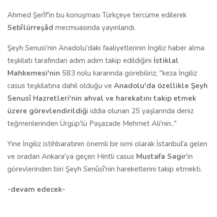
Ahmed Şerîf'in bu konuşması Türkçeye tercüme edilerek
Sebîlürreşâd
mecmuasında yayınlandı.
Şeyh Senusi'nin Anadolu'daki faaliyetlerinin İngiliz haber alma
teşkilatı tarafından adım adım takip edildiğini
İstiklal
Mahkemesi'nin
583 nolu kararında görebiliriz; "keza İngiliz
casus teşkilatına dahil olduğu ve
Anadolu'da özellikle Şeyh
Senusî Hazretleri'nin ahval ve harekatını takip etmek
üzere görevlendirildiğ
i iddia olunan 25 yaşlarında deniz
teğmenlerinden Ürgüp'lü Paşazade Mehmet Ali'nin.."
Yine İngiliz istihbaratının önemli bir ismi olarak İstanbul'a gelen
ve oradan Ankara'ya geçen Hintli casus
Mustafa Sagir
'in
görevlerinden biri Şeyh Senûsî'nin hareketlerini takip etmekti.
-devam edecek-