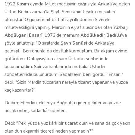
1922 Kasım ayında Millet meclisinin çağrısıyla Ankara'ya gelen
Üstad Bediüzzaman'la Şeyh Senusi'nin teşrik-i mesaileri
olmuştur. O günlere ait bir hatırayı ilk dönem Siverek
milletvekilliğini yapmış, Mardin'in eşraf ailesinden olan Yüzbaşı
Abdülgani Ensarî
, 1973'de merhum
Abdülkadir Badıllı
'ya
şöyle anlatmış; "O sıralarda
Şeyh Senûsî
de Ankara'ya
gelmişti. Ben onunla da dostluk kurmuştum. Bir akşam evime
götürdüm. Dolayısıyla o akşam Üstad'ın sohbetinde
bulunamadım. Sair zamanlarımda mutlaka Üstadın
sohbetlerinde bulunurdum. Sabahleyin beni gördü, "Ensari!"
dedi. "Sizin Mardin tüccarları nereyle ticaret yaparlar ve yüzde
kaç kazanırlar?"
Dedim: Efendim, ekseriya Bağdat'a gider gelirler ve yüzde
ancak onbeş kadar kâr ederler...
Dedi: "Peki yüzde yüz kârlı bir ticaret olan ve sana da çok yakın
olan dün akşamki ticareti neden yapmadın?"