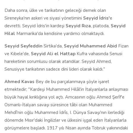
Daha sonra, ülke ve tarikatının geleceği demek olan
Sireneyka'nın askeri ve siyasi yönetimini
Seyyid İdris'
e
devretti. Seyyid İdris'in kardeşi
Seyyid Rıza
, platoda,
Seyyid
Hilal
Marmarika'da kendisine yardımcı olmaktaydı.
Seyyid Seyfeddin
Sirtika'da,
Seyyid Muhammed Abid
Fizan
ve Kıbele'de,
Seyyid Ali el Hattap
Kufra vahasında Senusi
hareketinin sorumlusu olarak atandılar. Seyyid Ahmed,
Senusiyye tarikatının sadece dini lideri olarak kaldı."
Ahmed Kavas
Bey de bu parçalanmaya şöyle işaret
etmektedir; "Kardeşi Muhammed Hilâl'in İtalyanlarla anlaşması
büyük hayal kırıklığına yol açtı. Amcasının oğlu Ahmed Şerîf'e
Osmanlı-İtalyan savaşı süresince tâbi olan Muhammed
Mehdî'nin oğlu Muhammed İdrîs, I. Dünya Savaşı'nın ilerlediği
dönemde Mısır'daki İngilizler ve ülkesini işgal eden İtalyanlarla
görüşmelere başladı. 1917 yılı Nisan ayında Tobruk yakınındaki