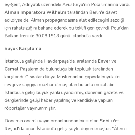
eş-Şerif, Adriyatik üzerindeki Avusturya'nın Pola limanına vardı.
Alman İmparatoru Wilhelm
tarafından Berlin'e davet
edildiyse de, Alman propagandasına alet edileceğini sezdiği
için rahatsızlığını bahane ederek bu teklifi geri çevirdi. Pola'dan
Balkan treni ile 30.08.1918 günü İstanbul'a vardı.
Büyük Karşılama
İstanbul'a gelişinde Haydarpaşa'da, aralarında
Enver
ve
Cemal
Paşaların da bulunduğu bir topluluk tarafından
karşılandı. O sıralar dünya Müslümanları çapında büyük ilgi,
sevgi ve saygıya mazhar olmuş olan bu ünlü mücahidin
İstanbul'a gelişi büyük yankı uyandırmış, dönemin gazete ve
dergilerinde gelişi haber yapılmış ve kendisiyle yapılan
röportajlar yayınlanmıştır.
Dönemin önemli yayın organlarından birisi olan
Sebilü'r-
Reşad'
da onun İstanbul'a gelişi şöyle duyurulmuştur: "Âlem-i