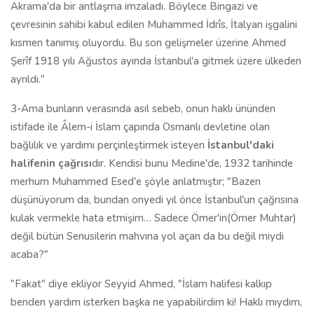
Akrama'da bir antlaşma imzaladı. Böylece Bingazi ve
çevresinin sahibi kabul edilen Muhammed İdrîs, İtalyan işgalini
kısmen tanımış oluyordu. Bu son gelişmeler üzerine Ahmed
Şerîf 1918 yılı Ağustos ayında İstanbul'a gitmek üzere ülkeden
ayrıldı."
3-Ama bunların verasında asıl sebeb, onun haklı ününden
istifade ile Âlem-i İslam çapında Osmanlı devletine olan
bağlılık ve yardımı perçinleştirmek isteyen
İstanbul'daki
halifenin çağrısı
dır. Kendisi bunu Medine'de, 1932 tarihinde
merhum Muhammed Esed'e şöyle anlatmıştır; "Bazen
düşünüyorum da, bundan onyedi yıl önce İstanbul'un çağrısına
kulak vermekle hata etmişim… Sadece Ömer'in(Ömer Muhtar)
değil bütün Senusilerin mahvına yol açan da bu değil miydi
acaba?"
"Fakat" diye ekliyor Seyyid Ahmed, "İslam halifesi kalkıp
benden yardım isterken başka ne yapabilirdim ki! Haklı mıydım,