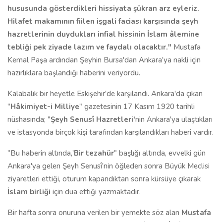
hususunda gösterdikleri hissiyata şükran arz eyleriz.
Hilafet makamının fiilen işgali faciası karşısında şeyh
hazretlerinin duydukları infial hissinin İslam âlemine
tebliği pek ziyade lazım ve faydalı olacaktır."
Mustafa
Kemal Paşa ardından Şeyhin Bursa'dan Ankara'ya nakli için
hazırlıklara başlandığı haberini veriyordu.
Kalabalık bir heyetle Eskişehir'de karşılandı.
Ankara'da çıkan
"
Hâkimiyet-i Milliye
" gazetesinin 17 Kasım 1920 tarihli
nüshasında; "
Şeyh Senusî Hazretleri'
nin Ankara'ya ulaştıkları
ve istasyonda birçok kişi tarafından karşılandıkları haberi vardır.
"Bu haberin altında,'
Bir tezahür
" başlığı altında, evvelki gün
Ankara'ya gelen Şeyh Senusî'nin öğleden sonra Büyük Meclisi
ziyaretleri ettiği, oturum kapandıktan sonra kürsüye çıkarak
İslam birliği
için dua ettiği yazmaktadır.
Bir hafta sonra onuruna verilen bir yemekte söz alan
Mustafa