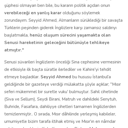
şüphesi olmayan ben bile, bu kararın politik açıdan onun
verebileceği en yanlış karar
olduğunu söylemek
zorundayım. Seyyid Ahmed, Almanların sürüklediği bir savaşta
Türklerin peşinden giderek İngilizlere karşı zamansız saldırıyı
başlatmakla,
henüz oluşum sürecini yaşamakta olan
Senusi hareketinin geleceğini bütünüyle tehlikeye
atmıştır."
Senusi süvarileri İngilizlerin önceliği Sina cephesine vermesinin
de etkisiyle ilk başta süratle ilerlediler ve Kahire'yi tehdit
etmeye başladılar.
Seyyid Ahmed
bu hususu İstanbul'a
geldiğinde bir gazeteye verdiği mülakatta şöyle açıklar; "Mısır
seferi mükemmel bir suretle vuku' bulmuştur. Sahil cihetinde
(Siva ve Sellum), Seydi Birani, Matruh ve dahildeki Senytuh,
Buhride, Fasafara, dahiliyye cihetleri tamamen İngilizlerden
temizlenmiştir.. O sırada, Mısır dâhilinde yerleşmiş kabileler,
umumiyetle bizim tarafa iltihak etmiş ve Mısır'ın en nâmdar