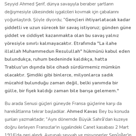
Seyyid Ahmed Şerif, dünya savaşıyla beraber şartların
değişmesiyle ülkesindeki işgalcileri kovmak için çabalarını
yoğunlaştırdı. Şöyle diyordu; "
Gençleri ihtiyarlatacak kadar
şiddetli ve uzun sürecek bir savaş istiyoruz; günden güne
şiddet ve ciddiyet kazanmakta olan bu savaş yalnız
yöresiyle sınırlı kalmayacaktır. Etrafımda "La ilahe
illallah Muhammedun Resulullah" hükmünü kabul eden
bulundukça, ruhum bedeninde kaldıkça, hatta
Trablus'un dışında bile cihadı sürdürmemiz mümkün
olacaktır. Şimdiki gibi binlerce, milyonlarca sadık
mücahid bulunduğu zaman değil, belki yanımda bir
gülle, bir fişek kaldığı zaman bile barışa gelemem."
Bu arada Senusi güçleri güneyde Fransa güçlerine karşı da
harekâtlarına tekrar başladılar.
Ahmed Kavas
Bey bu konuda
şunları yazmaktadır; "Aynı dönemde Büyük Sahrâ'dan kuzeye
doğru ilerleyen Fransızlar'ın işgalindeki Canet kasabası 2 Mart
1916'da geri alındı. Avrupalı seyyah ve misyonerler Senûsîler'in