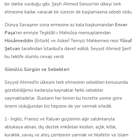
bir darbe vurduğu gibi, Şeyh Ahmed Senusi'nin ülkeyi terk
etmesine kadar varacak bir sürecin de başlamasına sebeb oldu.
Dünya Savaşının sona ermesine az kala başkumandan
Enver
Paşa
'nın emriyle Teşkilât-ı Mahsûsa mensuplarından
Hüsâmeddin
(Ertürk) ve Askerî Temyiz Mahkemesi reisi
Yûsuf
Şetvan
tarafından İstanbul'a davet edildi. Seyyid Ahmed Şerif
bu teklife olumlu cevap verdi.
Gönüllü Sürgün ve Sebebleri
Seyyid Ahmed'in ülkesini terk etmesinin sebebleri konusunda
görebildiğimiz kadarıyla kaynaklar farklı sebebler
saymaktadırlar. Bunların her birinin bu hicrette yerine göre
önemi olduğundan biz hepsine de yer vermek istedik.
1- İngiliz, Fransız ve İtalyan güçlerinin ağır saldırılarıyla
ablukaya alınan, dış destek imkânları kesilen, açlık, kıtlık,
kuraklık, savaş ve ateş çemberini yarmak ve hilafetin ve İslam