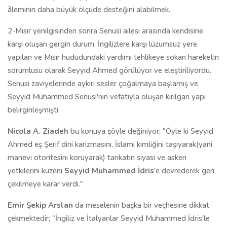
âleminin daha büyük ölçüde desteğini alabilmek.
2-Mısır yenilgisinden sonra Senusi ailesi arasında kendisine
karşı oluşan gergin durum. İngilizlere karşı lüzumsuz yere
yapılan ve Mısır hududundaki yardımı tehlikeye sokan hareketin
sorumlusu olarak Seyyid Ahmed görülüyor ve eleştiriliyordu.
Senusi zaviyelerinde aykırı sesler çoğalmaya başlamış ve
Seyyid Muhammed Senusi'nin vefatıyla oluşan kırılgan yapı
belirginleşmişti.
Nicola A. Ziadeh
bu konuya şöyle değiniyor; "Öyle ki Seyyid
Ahmed eş Şerif dini karizmasını, İslami kimliğini taşıyarak(yani
manevi otoritesini koruyarak) tarikatın siyasi ve askeri
yetkilerini kuzeni
Seyyid Muhammed İdris
'e devrederek geri
çekilmeye karar verdi."
Emir Şekip Arslan
da meselenin başka bir veçhesine dikkat
çekmektedir; "İngiliz ve İtalyanlar Seyyid Muhammed İdris'le