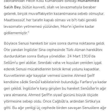
zabitanından Hecin Kolu Kumandanı Binbaşı
Muhammed
Salih Bey
, bütün kuvveti, silah ve levazımatıyla beraber
gelerek, birçok muvaffakiyetin kazanılmasına sebeb olmuştur.
Maatteessüf, her tarafın kapalı olması ve bi't-tabi gerekli
levazımatın yetmemesi yüzünden, Mısır'ın içlerine kadar
gidilememiştir."
Böylece Senusi hareketi bir süre sonra durma noktasına geldi.
Öte yandan İngilizler Sina cephesinde Türk-Alman harekâtını
durdurduktan sonra Batıya yöneldiler. 24 Mart 1916'da
Sellûm'u geri aldılar. Sınırdaki vaha ve kuyuları yeniden işgal
ederek Senusi mücahidlerinin biricik ikmal yolunu kapadılar.
Kuvvetlerinin ağır kayıplar vermesi üzerine Ahmed Şerîf
kendisine sâdık Senûsî kabilelerinin bulunduğu Farfaro'ya kadar
geri çekildi. İngilizler'e karşı girişilen bu hareket Senûsîler'in ağır
yara almasına, Ahmed Şerîf'in siyasî gücünü büyük ölçüde
yitirmesine sebep oldu. Önce Cağbûb'a, ardından Sirtika'ya
gitti. Bu ağır yenilgi üç cephede birden savaşan Senusilere ağır