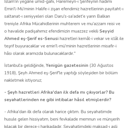
İslam'ın yegâne ümid-gahı, Haremeyn-i Şerifeynin hadimi
Emiri'l-Mü'minin Halife-i zişan efendimiz hazretlerinin payitaht-ı
saltanat-ı seniyyeleri olan Daru's-sa'adet'e yarın Balkan
treniyle Afrika Mücahidlerinin muhterem ve mu'azzam reisi ve
o havalide padişahımız efendimizin muazzez vekili
Seyyid
Ahmed eş-Şerif es-Senusi
hazretleri kemâl-i vekar ve iclâl ile
teşrif buyuracaklar ve emiri'l-mü'minin hazretlerinin misafir-i
hâsı olarak aramızda bulunacaklardır."
İstanbul'a geldiğinde,
Yenigün gazetesinin
(30 Ağustos
1918), Şeyh Ahmed eş-Şerif'le yaptığı söyleşiden bir bölüm
nakletmek istiyoruz;
- Şeyh hazretleri Afrika'dan ilk defa mı çıkıyorlar? Bu
seyahatlerinden ne gibi intibalar hâsıl etmişlerdir?
- Afrika'dan ilk defa olarak harice çıktım. Bu seyahatimde
husule gelen hissiyatım, beni fevkalade memnun ve münşerih
kılacak bir derece-i harikadadır. Seyahatimdeki maksad-ı asli