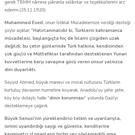
gerek TBMM nâmına şükranla selâmlar ve teşekkürlerimi arz
ederim.(25.11.1920)
Muhammed Esed,
onun İstiklal Mücadelemize verdiği desteği
şöyle açıklar; "
Hatırlanmalıdır ki, Türklerin kahramanca
mücadelesi, başlangıçta hiç de İslami çizgiden uzak
değildi; bu çetin günlerinde Türk halkına, kendisinden
çok güçlü ve Müttefikler tarafından desteklenen Yunan
kuvvetlerine karşı savaşma gücü veren unsur yalnızca
dini duyarlıktı.
Seyyid Ahmed, büyük manevi ve moral nüfuzunu Türklerin
kurtuluş davasının hizmetine koyarak, Anadolu'yu şehir şehir,
köy köy dolaştı; halkı "
dinin korunması
" yolunda Gazi'yi
desteklemeye çağırdı.
Büyük Senusi'nin yüreklendirici telkin ve uyarılarıyla,
ismini uyandırdığı saygı ve güvenle, kendilerine
kavmiyetçi sloganların hiçbir şey söylemediği ama