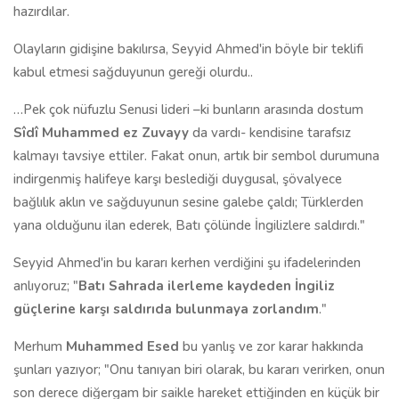
hazırdılar.
Olayların gidişine bakılırsa, Seyyid Ahmed'in böyle bir teklifi
kabul etmesi sağduyunun gereği olurdu..
…Pek çok nüfuzlu Senusi lideri –ki bunların arasında dostum
Sîdî Muhammed ez Zuvayy
da vardı- kendisine tarafsız
kalmayı tavsiye ettiler. Fakat onun, artık bir sembol durumuna
indirgenmiş halifeye karşı beslediği duygusal, şövalyece
bağlılık aklın ve sağduyunun sesine galebe çaldı; Türklerden
yana olduğunu ilan ederek, Batı çölünde İngilizlere saldırdı."
Seyyid Ahmed'in bu kararı kerhen verdiğini şu ifadelerinden
anlıyoruz; "
Batı Sahrada ilerleme kaydeden İngiliz
güçlerine karşı saldırıda bulunmaya zorlandım
."
Merhum
Muhammed Esed
bu yanlış ve zor karar hakkında
şunları yazıyor; "Onu tanıyan biri olarak, bu kararı verirken, onun
son derece diğergam bir saikle hareket ettiğinden en küçük bir