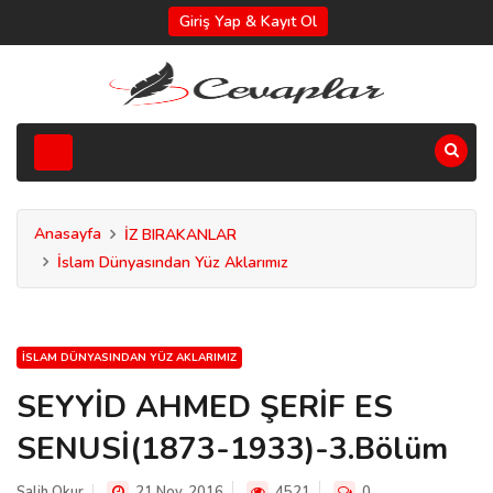
Giriş Yap & Kayıt Ol
Anasayfa
İZ BIRAKANLAR
İslam Dünyasından Yüz Aklarımız
İSLAM DÜNYASINDAN YÜZ AKLARIMIZ
SEYYİD AHMED ŞERİF ES
SENUSİ(1873-1933)-3.Bölüm
Salih Okur
21 Nov, 2016
4521
0