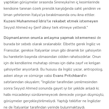
yaptıkları görüşmeler sırasında Sireneyka'nın iç kesimlerinde
kendisine tanınan özerk prenslik karşılığında sahil şeridinin ve
liman şehirlerinin İtalya'ya bırakılmasında onu ikna ettiler.
Kuzeni Muhammed İdris'le rekabet etmek istemeyen
Seyyid Ahmed eş-Şerif ülkeyi terk etmeye yeltendi."
Düşmanlarının onunla anlaşma yapmak istememesi
de
burada bir sebeb olarak sıralanabilir. Elbette gerek İngiliz ve
Fransızlar, gerekse İtalyanlar onun gibi dinamik bir şahsiyetin
bu hareketin başında olmasından cidden rahatsızdırlar. Onun
için de kendilerine muhatap olması için daha zayıf ve kırılgan
şahsiyetler arıyorlardı. Bu hususu da İngiliz yazar, antropolog,
askeri ateşe ve sömürge valisi
Evans Pritchbard
'ın
satırlarından okuyalım; "İngilizler tarafından yenilmesinden
sonra Seyyid Ahmed sonunda gayet iyi bir şekilde anladı ki;
halkı mücadeleyi sürdüremeyecek derecede yorgun düşmüştü,
görüşmeler gerçekleştirilmeliydi. Yaptığı teklifler ne İngilizler
ne de İtalyanlar tarafından yerinde bulunmaktaydı.