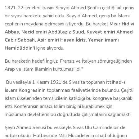
1921-22 seneleri, başını Seyyid Ahmed Şerif'in çektiği ait geniş
bir siyasi harekete şahid oldu. Seyyid Ahmed, geniş bir İslami
cephenin meydana gelmesini istiyordu. Bu hareket
Mısır Hidivi
Abbas, Necid emiri Abdülaziz Suud, Kuveyt emiri Ahmed
Cabir Sabbah, Asir emiri Hasan İdris, Yemen imamı
Hamidüddin'i
içine alıyordu.
Bu hareketin hedefi İngiliz, Fransız ve İtalyan sömürgeliğinden
Arap ve İslam âleminin kurtulması idi."
Bu vesileyle 1 Kasım 1921'de Sivas'ta toplanan
İttihad-ı
İslam Kongresinin
toplanması faaliyetlerinde bulundu. Çeşitli
İslam ülkelerinden temsilcilerin katıldığı bu kongreye başkanlık
etti. Konferansın amacı, İslâm birliğini kurabilmek için
müslüman devletlerin bu doğrultuda çalışmalarını sağlamaktı.
Şeyh Ahmed Senusi bu vesileyle Sivas Ulu Camiinde bir de
hutbe okudu. Hutbesinde Milli Mücadelenin cihad olduğunu