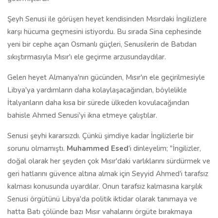
Şeyh Senusi ile görüşen heyet kendisinden Mısırdaki İngilizlere
karşı hücuma geçmesini istiyordu. Bu sırada Sina cephesinde
yeni bir cephe açan Osmanlı güçleri, Senusilerin de Batıdan
sıkıştırmasıyla Mısır'ı ele geçirme arzusundaydılar.
Gelen heyet Almanya'nın gücünden, Mısır'ın ele geçirilmesiyle
Libya'ya yardımların daha kolaylaşacağından, böylelikle
İtalyanların daha kısa bir sürede ülkeden kovulacağından
bahisle Ahmed Senusi'yi ikna etmeye çalıştılar.
Senusi şeyhi kararsızdı. Çünkü şimdiye kadar İngilizlerle bir
sorunu olmamıştı.
Muhammed Esed
'i dinleyelim; "İngilizler,
doğal olarak her şeyden çok Mısır'daki varlıklarını sürdürmek ve
geri hatlarını güvence altına almak için Seyyid Ahmed'i tarafsız
kalması konusunda uyardılar. Onun tarafsız kalmasına karşılık
Senusi örgütünü Libya'da politik iktidar olarak tanımaya ve
hatta Batı çölünde bazı Mısır vahalarını örgüte bırakmaya