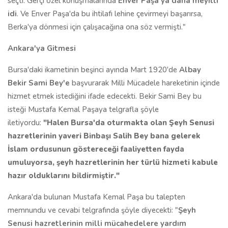
seçti. Gerçi özel konuşmalarında
Enver Paşa'ya daha meyilli
idi
. Ve Enver Paşa'da bu ihtilafı lehine çevirmeyi başarırsa,
Berka'ya dönmesi için çalışacağına ona söz vermişti."
Ankara'ya Gitmesi
Bursa'daki ikametinin beşinci ayında Mart 1920'de
Albay
Bekir Sami Bey'e
başvurarak Milli Mücadele hareketinin içinde
hizmet etmek istediğini ifade edecekti. Bekir Sami Bey bu
isteği Mustafa Kemal Paşaya telgrafla şöyle
iletiyordu:
"Halen Bursa'da oturmakta olan Şeyh Senusi
hazretlerinin yaveri Binbaşı Salih Bey bana gelerek
İslam ordusunun göstereceği faaliyetten fayda
umuluyorsa, şeyh hazretlerinin her türlü hizmeti kabule
hazır olduklarını bildirmiştir."
Ankara'da bulunan Mustafa Kemal Paşa bu talepten
memnundu ve cevabi telgrafında şöyle diyecekti: "
Şeyh
Senusi hazretlerinin milli mücahedelere yardım