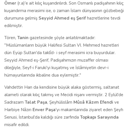
Ömer
(r.a)'e ait kılıç kuşandırılırdı. Son Osmanlı padişahının kılıç
kuşandırma merasimi ise, o zaman İslam dünyasının gözbebeği
durumuna gelmiş
Seyyid Ahmed eş Şerif
hazretlerine tevdi
edilmiştir.
Tören,
Tanin
gazetesinde şöyle anlatılmaktadır:
"Müslümanların büyük Halifesi Sultan VI. Mehmed hazretleri
dün Eyüp Sultan'da taklîd- i seyf merasimi icra buyurdular.
Seyyid Ahmed eş-Şerif, Padişahımızın muzaffer olması
dileğiyle, Seyf-i Faruki'yi kuşatmış ve İslâmiyetin devr-i
hümayunlarında ikbaline dua eylemiştir."
Vahdettin Han da kendisine büyük alaka göstermiş, saltanat
alameti olarak kılıç takmış ve Mecidi nişanı vermiştir. 2 Eylül'de
Sadrazam
Talat Paşa
, Şeyhülislâm
Mûsâ Kâzım Efendi
ve
Harbiye Nâzırı
Enver Paşa
'yı makamlarında ziyaret eden Şeyh
Senusi, İstanbul'da kaldığı süre zarfında
Topkapı Sarayında
misafir edildi.