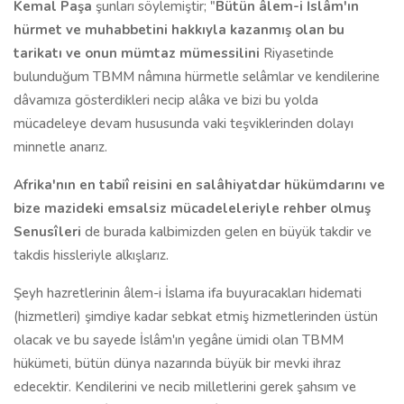
Kemal Paşa
şunları söylemiştir; "
Bütün âlem-i İslâm'ın
hürmet ve muhabbetini hakkıyla kazanmış olan bu
tarikatı ve onun mümtaz mümessilini
Riyasetinde
bulunduğum TBMM nâmına hürmetle selâmlar ve kendilerine
dâvamıza gösterdikleri necip alâka ve bizi bu yolda
mücadeleye devam hususunda vaki teşviklerinden dolayı
minnetle anarız.
Afrika'nın en tabiî reisini en salâhiyatdar hükümdarını ve
bize mazideki emsalsiz mücadeleleriyle rehber olmuş
Senusîleri
de burada kalbimizden gelen en büyük takdir ve
takdis hissleriyle alkışlarız.
Şeyh hazretlerinin âlem-i İslama ifa buyuracakları hidemati
(hizmetleri) şimdiye kadar sebkat etmiş hizmetlerinden üstün
olacak ve bu sayede İslâm'ın yegâne ümidi olan TBMM
hükümeti, bütün dünya nazarında büyük bir mevki ihraz
edecektir. Kendilerini ve necib milletlerini gerek şahsım ve