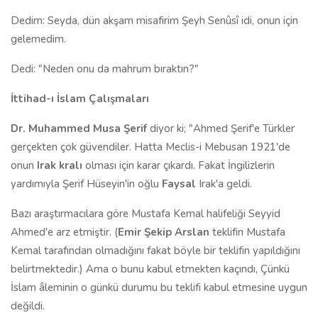
Dedim: Seyda, dün akşam misafirim Şeyh Senûsî idi, onun için
gelemedim.
Dedi: "Neden onu da mahrum bıraktın?"
İttihad-ı İslam Çalışmaları
Dr. Muhammed Musa Şerif
diyor ki; "Ahmed Şerif'e Türkler
gerçekten çok güvendiler. Hatta Meclis-i Mebusan 1921'de
onun
Irak kralı
olması için karar çıkardı. Fakat İngilizlerin
yardımıyla Şerif Hüseyin'in oğlu
Faysal
Irak'a geldi.
Bazı araştırmacılara göre Mustafa Kemal halifeliği Seyyid
Ahmed'e arz etmiştir. (
Emir Şekip Arslan
teklifin Mustafa
Kemal tarafından olmadığını fakat böyle bir teklifin yapıldığını
belirtmektedir.) Ama o bunu kabul etmekten kaçındı, Çünkü
İslam âleminin o günkü durumu bu teklifi kabul etmesine uygun
değildi.