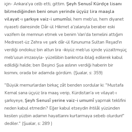
için- Ankara'ya celb etti, gittim.
Şeyh Senusî Kürdçe lisanı
bilmediğinden
beni onun yerinde üçyüz lira maaşla
vilayat-ı şarkıye vaiz-i umumîsi
, hem meb'us, hem diyanet
riyaseti dairesinde Dâr-ül Hikmet a'zalarıyla beraber eski
vazifem ile memnun etmek ve benim Van'da temelini attığım
Medreset-üz Zehra ve şark dâr-ül fünunuma Sultan Reşad'ın
verdiği ondokuz bin altun lira -ikiyüz meb'us içinde yüzaltmışüç
meb'usun imzasıyla- yüzellibin banknota iblağ edilerek kabul
edildiği halde; ben Beşinci Şua aslının verdiği haberin bir
kısmını, orada bir adamda gördüm. (Şualar, s: 359)
"Büyük memurlardan birkaç zât benden sordular ki: "Mustafa
Kemal sana üçyüz lira maaş verip, Kürdistan'a ve vilayat-ı
şarkıyeye,
Şeyh Senusî
yerine vaiz-i umumî
yapmak teklifini
neden kabul etmedin? Eğer kabul etseydin ihtilâl yüzünden
kesilen yüzbin adamın hayatlarını kurtarmaya sebeb olurdun!"
dediler." (Şualar, s: 289 )