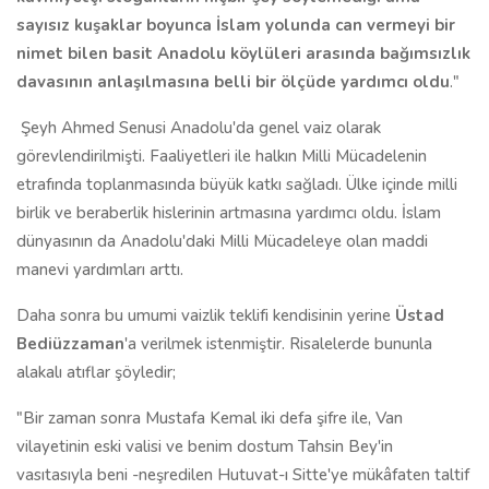
sayısız kuşaklar boyunca İslam yolunda can vermeyi bir
nimet bilen basit Anadolu köylüleri arasında bağımsızlık
davasının anlaşılmasına belli bir ölçüde yardımcı oldu
."
Şeyh Ahmed Senusi Anadolu'da genel vaiz olarak
görevlendirilmişti. Faaliyetleri ile halkın Milli Mücadelenin
etrafında toplanmasında büyük katkı sağladı. Ülke içinde milli
birlik ve beraberlik hislerinin artmasına yardımcı oldu. İslam
dünyasının da Anadolu'daki Milli Mücadeleye olan maddi
manevi yardımları arttı.
Daha sonra bu umumi vaizlik teklifi kendisinin yerine
Üstad
Bediüzzaman
'a verilmek istenmiştir. Risalelerde bununla
alakalı atıflar şöyledir;
"Bir zaman sonra Mustafa Kemal iki defa şifre ile, Van
vilayetinin eski valisi ve benim dostum Tahsin Bey'in
vasıtasıyla beni -neşredilen Hutuvat-ı Sitte'ye mükâfaten taltif