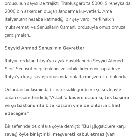
ordusunun sayısı ise trajikti; Trablusgarb'ta 5000, Sireneyka'da
2000 bin askerden oluşan Jandarma kuvvetleri.. Ama
İtalyanların hesaba katmadığı bir şey vardı; Yerli halkın
mukavemeti ve Senusilerin Osmanlı ordusuyla omuz omuza
çarpışmaları…
Seyyid Ahmed Senusi'nin Gayretleri
İtalyan orduları Libya'ya ayak bastıklarında Seyyid Ahmed
Şerif, Senusi ileri gelenlerini ve kabile liderlerini topladı ve
İtalya'ya karşı savaş konusunda onlarla meşverette bulundu.
Onlardan bir kısmında bir isteksizlik gördü ve şu sözleriyle
onları cesaretlendirdi; "
Allah'a kasem olsun ki, tek başıma
ve şu bastonumla bile kalsam yine de onlarla cihad
edeceğim
."
Bir seferinde de onlara şöyle demişti; "
Bu iş
(işgalcilere karşı
savaş)
öyle bir iştir ki, meşvereti kabul etmez
.(yani