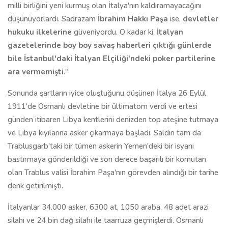
milli birliğini yeni kurmuş olan İtalya'nın kaldıramayacağını
düşünüyorlardı. Sadrazam
İbrahim Hakkı Paşa
ise,
devletler
hukuku ilkelerine
güveniyordu. O kadar ki,
İtalyan
gazetelerinde boy boy savaş haberleri çıktığı günlerde
bile İstanbul'daki İtalyan Elçiliği'ndeki poker partilerine
ara vermemişti
."
Sonunda şartların iyice oluştuğunu düşünen İtalya 26 Eylül
1911'de Osmanlı devletine bir ültimatom verdi ve ertesi
günden itibaren Libya kentlerini denizden top ateşine tutmaya
ve Libya kıyılarına asker çıkarmaya başladı. Saldırı tam da
Trablusgarb'taki bir tümen askerin Yemen'deki bir isyanı
bastırmaya gönderildiği ve son derece başarılı bir komutan
olan Trablus valisi İbrahim Paşa'nın görevden alındığı bir tarihe
denk getirilmişti.
İtalyanlar 34.000 asker, 6300 at, 1050 araba, 48 adet arazi
silahı ve 24 bin dağ silahı ile taarruza geçmişlerdi. Osmanlı