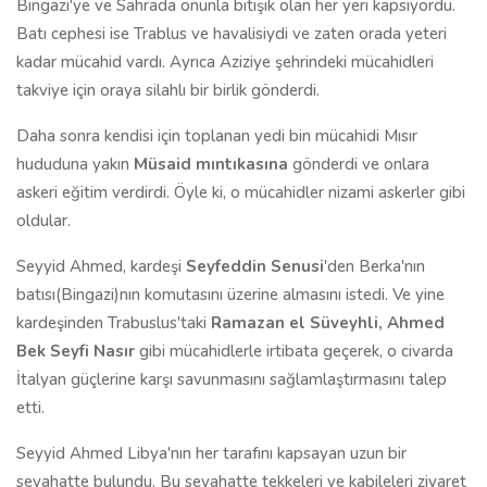
Bingazi'ye ve Sahrada onunla bitişik olan her yeri kapsıyordu.
Batı cephesi ise Trablus ve havalisiydi ve zaten orada yeteri
kadar mücahid vardı. Ayrıca Aziziye şehrindeki mücahidleri
takviye için oraya silahlı bir birlik gönderdi.
Daha sonra kendisi için toplanan yedi bin mücahidi Mısır
hududuna yakın
Müsaid mıntıkasına
gönderdi ve onlara
askeri eğitim verdirdi. Öyle ki, o mücahidler nizami askerler gibi
oldular.
Seyyid Ahmed, kardeşi
Seyfeddin Senusi
'den Berka'nın
batısı(Bingazi)nın komutasını üzerine almasını istedi. Ve yine
kardeşinden Trabuslus'taki
Ramazan el Süveyhli, Ahmed
Bek Seyfi Nasır
gibi mücahidlerle irtibata geçerek, o civarda
İtalyan güçlerine karşı savunmasını sağlamlaştırmasını talep
etti.
Seyyid Ahmed Libya'nın her tarafını kapsayan uzun bir
seyahatte bulundu. Bu seyahatte tekkeleri ve kabileleri ziyaret