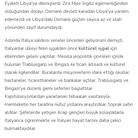
Eyaleti Libya'ya dikmişlerdi. Zira Mısır İngiliz egemenliğinden
olduğundan dolayı, Osmanlı devleti karadan Libya'ya yardım
edemezdi ve Libya'daki Osmanlı güçleri sayıca az ve silah
yönünden zayıf durumdaydı.
Aslında İtalya saldırısı seneler önceden geliyorum demişti.
İtalyanlar ülkeyi fiilen işgalden önce
kültürel işgal
için
ellerinden geleni yaptılar. Mesela jeopolitik çevreleri içinde
bulunan Trablusgarp ve Bingazi ile ticari, iktisadi ve kültürel
olarak ilgilendiler. Buralarda misyonerlerin idare ettiği okullar,
hastaneler, ticarethaneler ve bankalar açtılar. Trablusgarp ve
Bingazi'ye düzenli gemi seferleri başlattılar.
Kapitülasyonlardan yararlanan tebaaları vasıtasıyla
memleketin her tarafına nüfuz yollarını araştırdılar, toprak satın
aldılar. Şehirlerde yetişen Arap gençleri büyük kolaylıklarla
İtalyanca öğrenmekte ve İtalyan hayat tarzını daha çekici
bulmaktaydılar.