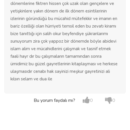
dönemlerine fiktren hissen çok uzak olan gençelere ve
yetişkinlere yakın dönem de ilk dönem esintilerinin
izlerinin göründüğü bu mücahid mütefekkir ve imanın en
bariz özelliği olan hürriyeti temsil eden bu zevatı kiramı
bize tanıttığı için salih okur beyfendiye şükranlarımı
sunuyorum zira çok yappoz bir dönemde böyle abidevi
islam alim ve mücahidlerini çalışmak ve tasnif etmek
faali hayr dır bu çalışmaların tamamından sonra
ümidimiz bu güzel gayretlerinin kitaplaşması ve herkese
ulaşmasıdır cenabı hak sayinizi meşkur gayretinizi ali
kılsın selam ve dua ile
Bu yorum faydalı mı?
0
0