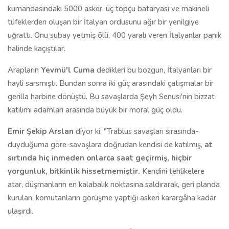
kumandasındaki 5000 asker, üç topçu bataryası ve makineli
tüfeklerden oluşan bir İtalyan ordusunu ağır bir yenilgiye
uğrattı.
Onu subay yetmiş ölü, 400 yaralı veren İtalyanlar panik
halinde kaçıştılar.
Arapların
Yevmü'l Cuma
dedikleri bu bozgun, İtalyanları bir
hayli sarsmıştı. Bundan sonra iki güç arasındaki çatışmalar bir
gerilla harbine dönüştü. Bu savaşlarda Şeyh Senusi'nin bizzat
katılımı adamları arasında büyük bir moral güç oldu.
Emir Şekip Arslan
diyor ki; "Trablus savaşları sırasında-
duyduğuma göre-savaşlara doğrudan kendisi de katılmış,
at
sırtında hiç inmeden onlarca saat geçirmiş, hiçbir
yorgunluk, bitkinlik hissetmemiştir.
Kendini tehlikelere
atar, düşmanların en kalabalık noktasına saldırarak, geri planda
kurulan, komutanların görüşme yaptığı askeri karargâha kadar
ulaşırdı.