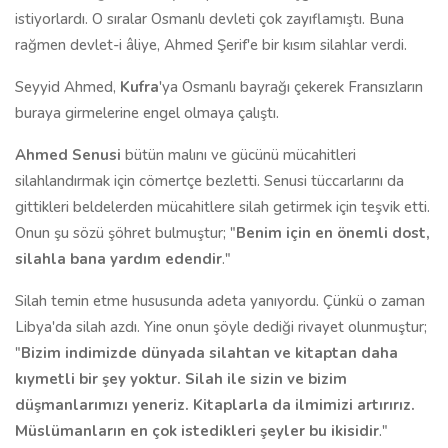
istiyorlardı. O sıralar Osmanlı devleti çok zayıflamıştı. Buna
rağmen devlet-i âliye, Ahmed Şerif'e bir kısım silahlar verdi.
Seyyid Ahmed,
Kufra
'ya Osmanlı bayrağı çekerek Fransızların
buraya girmelerine engel olmaya çalıştı.
Ahmed Senusi
bütün malını ve gücünü mücahitleri
silahlandırmak için cömertçe bezletti. Senusi tüccarlarını da
gittikleri beldelerden mücahitlere silah getirmek için teşvik etti.
Onun şu sözü şöhret bulmuştur; "
Benim için en önemli dost,
silahla bana yardım edendir
."
Silah temin etme hususunda adeta yanıyordu. Çünkü o zaman
Libya'da silah azdı. Yine onun şöyle dediği rivayet olunmuştur;
"
Bizim indimizde dünyada silahtan ve kitaptan daha
kıymetli bir şey yoktur. Silah ile sizin ve bizim
düşmanlarımızı yeneriz. Kitaplarla da ilmimizi artırırız.
Müslümanların en çok istedikleri şeyler bu ikisidir
."