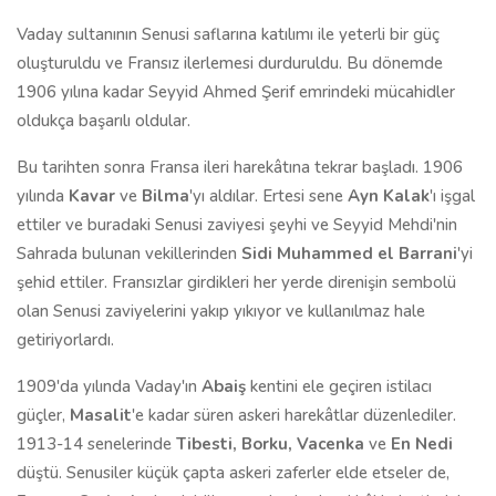
Vaday sultanının Senusi saflarına katılımı ile yeterli bir güç
oluşturuldu ve Fransız ilerlemesi durduruldu. Bu dönemde
1906 yılına kadar Seyyid Ahmed Şerif emrindeki mücahidler
oldukça başarılı oldular.
Bu tarihten sonra Fransa ileri harekâtına tekrar başladı. 1906
yılında
Kavar
ve
Bilma
'yı aldılar. Ertesi sene
Ayn Kalak
'ı işgal
ettiler ve buradaki Senusi zaviyesi şeyhi ve Seyyid Mehdi'nin
Sahrada bulunan vekillerinden
Sidi Muhammed el Barrani
'yi
şehid ettiler. Fransızlar girdikleri her yerde direnişin sembolü
olan Senusi zaviyelerini yakıp yıkıyor ve kullanılmaz hale
getiriyorlardı.
1909'da yılında Vaday'ın
Abaiş
kentini ele geçiren istilacı
güçler,
Masalit
'e kadar süren askeri harekâtlar düzenlediler.
1913-14 senelerinde
Tibesti, Borku, Vacenka
ve
En Nedi
düştü. Senusiler küçük çapta askeri zaferler elde etseler de,