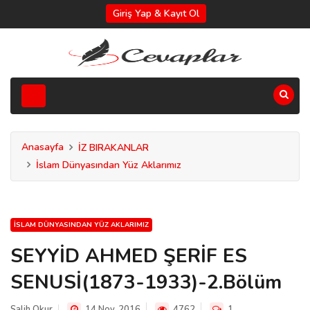
Giriş Yap & Kayıt Ol
Anasayfa
İZ BIRAKANLAR
İslam Dünyasından Yüz Aklarımız
İSLAM DÜNYASINDAN YÜZ AKLARIMIZ
SEYYİD AHMED ŞERİF ES
SENUSİ(1873-1933)-2.Bölüm
Salih Okur
14 Nov, 2016
4762
1