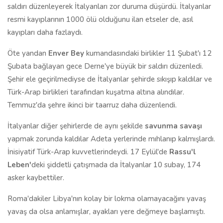
saldırı düzenleyerek İtalyanları zor duruma düşürdü. İtalyanlar
resmi kayıplarının 1000 ölü olduğunu ilan etseler de, asıl
kayıpları daha fazlaydı.
Öte yandan
Enver Bey
kumandasındaki birlikler 11 Şubat'ı 12
Şubata bağlayan gece Derne'ye büyük bir saldırı düzenledi.
Şehir ele geçirilmediyse de İtalyanlar şehirde sıkışıp kaldılar ve
Türk-Arap birlikleri tarafından kuşatma altına alındılar.
Temmuz'da şehre ikinci bir taarruz daha düzenlendi.
İtalyanlar diğer şehirlerde de aynı şekilde
savunma savaşı
yapmak zorunda kaldılar Adeta yerlerinde mıhlanıp kalmışlardı.
İnisiyatif Türk-Arap kuvvetlerindeydi. 17 Eylül'de
Rassu'l
Leben'
deki şiddetli çatışmada da İtalyanlar 10 subay, 174
asker kaybettiler.
Roma'dakiler Libya'nın kolay bir lokma olamayacağını yavaş
yavaş da olsa anlamışlar, ayakları yere değmeye başlamıştı.