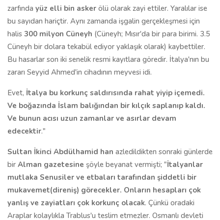
zarfında
yüz elli bin asker
ölü olarak zayi ettiler. Yaralılar ise
bu sayıdan hariçtir. Aynı zamanda işgalin gerçekleşmesi için
halis
300 milyon Cüneyh
(Cüneyh; Mısır'da bir para birimi. 3.5
Cüneyh bir dolara tekabül ediyor yaklaşık olarak) kaybettiler.
Bu hasarlar son iki senelik resmi kayıtlara göredir. İtalya'nın bu
zararı Seyyid Ahmed'in cihadının meyvesi idi.
Evet,
İtalya bu korkunç saldırısında rahat yiyip içemedi.
Ve boğazında İslam balığından bir kılçık saplanıp kaldı.
Ve bunun acısı uzun zamanlar ve asırlar devam
edecektir
."
Sultan İkinci Abdülhamid
han
azledildikten sonraki günlerde
bir
Alman gazetesine
şöyle beyanat vermişti; "
İtalyanlar
mutlaka Senusiler ve etbaları tarafından şiddetli bir
mukavemet(direniş) görecekler. Onların hesapları çok
yanlış ve zayiatları çok korkunç olacak
. Çünkü oradaki
Araplar kolaylıkla Trablus'u teslim etmezler. Osmanlı devleti