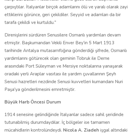
çarpıştılar. İtalyanlar birçok adamlarını ölü ve yaralı olarak zayi
ettiklerini görünce, geri çekildiler. Seyyid ve adamları da bir
tarafa çekildi ve kurtuldu."
Direnişlerini sürdüren Senusilere Osmanlı yardımları devam
etmiştir. Başkumandan Vekili Enver Bey'in 5 Mart 1913
tarihinde Antalya mutasarrıflığına gönderdiği şifrede, Osmanlı
yardımlarını götürecek olan geminin Tobruk ile Derne
arasındaki Port Süleyman ve Mersiye noktalarına yanaşarak
oradaki yerli Araplar vasıtası ile yardım çuvallarının Şeyh
Senusi hazretleri nezdinde Senusi kuvvetleri kumandanı Nuri
Paşa'ya gönderilmesini emretmiştir.
Büyük Harb Öncesi Durum
1914 senesine gelindiğinde İtalyanlar sadece sahil şeridinde
tutunabilmiş durumdaydılar. İç bölgeler ise tamamen
mücahidlerin kontrolündeydi.
Nicola A. Ziadeh
işgal altındaki