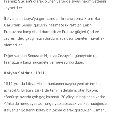
Fransız Sudan'ı
olarak bilinen yerlerde siyasi hâkimiyetlerini
kaybettiler.
İtalyanların Libya'ya girmesinden iki sene sonra Fransızlar
Garu'
daki Senusi güçlerini hezimete uğrattılar. Lakin
Fransızlara karşı cihad durmadı ve Fransız güçleri Çad ve
çevresindeki çatışmaları durdurmaya uzun seneler muvaffak
olamadılar.
Diğer yandan Senusiler Nijer ve Cezayir'in güneyinde de
Fransızlara karşı mücadele vermeyi sürdürdüler.
İtalyan Saldırısı-1911
1911 yılında Libya Müslümanlarının başına yeni bir imtihan
açılacaktı. Birliğini 1871'de temin edebilmiş olan
İtalya
,
sömürge avında çok geç kalmıştı. 20.yüzyılın başlarına kadar
Afrika'da neredeyse sömürge yapılabilecek yer kalmadığından,
İtalyanlar gözlerini kolay bir lokma olarak gördükleri Osmanlı