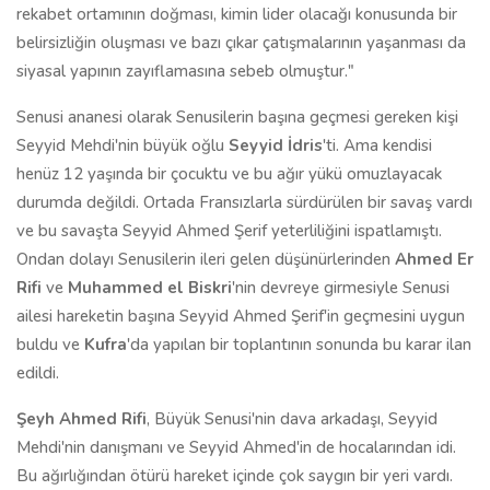
rekabet ortamının doğması, kimin lider olacağı konusunda bir
belirsizliğin oluşması ve bazı çıkar çatışmalarının yaşanması da
siyasal yapının zayıflamasına sebeb olmuştur."
Senusi ananesi olarak Senusilerin başına geçmesi gereken kişi
Seyyid Mehdi'nin büyük oğlu
Seyyid İdris
'ti. Ama kendisi
henüz 12 yaşında bir çocuktu ve bu ağır yükü omuzlayacak
durumda değildi. Ortada Fransızlarla sürdürülen bir savaş vardı
ve bu savaşta Seyyid Ahmed Şerif yeterliliğini ispatlamıştı.
Ondan dolayı Senusilerin ileri gelen düşünürlerinden
Ahmed Er
Rifi
ve
Muhammed el Biskri
'nin devreye girmesiyle Senusi
ailesi hareketin başına Seyyid Ahmed Şerif'in geçmesini uygun
buldu ve
Kufra
'da yapılan bir toplantının sonunda bu karar ilan
edildi.
Şeyh Ahmed Rifi
, Büyük Senusi'nin dava arkadaşı, Seyyid
Mehdi'nin danışmanı ve Seyyid Ahmed'in de hocalarından idi.
Bu ağırlığından ötürü hareket içinde çok saygın bir yeri vardı.