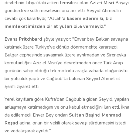
devletinin Libya'daki askeri temsilcisi olan
Aziz-i Mısri
Paşayı
gönderdi ve sulh meselesini ona arz etti. Seyyid Ahmed'in
cevabı çok kararlıydı; "
Allah'a kasem ederim ki, biz
memleketimizden bir at yuları bile vermeyiz
."
Evans Pritchbard
şöyle yazıyor;
"Enver bey Balkan savaşına
katılmak üzere Türkiye'ye dönüp dönmemekte kararsızdı.
Bulgar cephesinde savaşmak üzere ayrılmadan ve Sireneyka
komutanlığını Aziz el Mısri'ye devretmeden önce Türk Arap
gücünün sahip olduğu tek motorlu araçla vahada olağanüstü
bir yolculuk yaptı ve Cağbub'ta bulunan Seyyid Ahmet el
Şerif'i ziyaret etti.
Yerel kayıtlara göre Kufra'dan Cağbub'a giden Seyyid, yapılan
anlaşmaya katılmadığını ve onu kabul etmediğini ilan etti. İkna
da edilemedi. Enver Bey ondan
Sultan Beşinci Mehmed
Reşad
adına, onun bir vekili olarak savaşı sürdürmesini istedi
ve vedalaşarak ayrıldı."