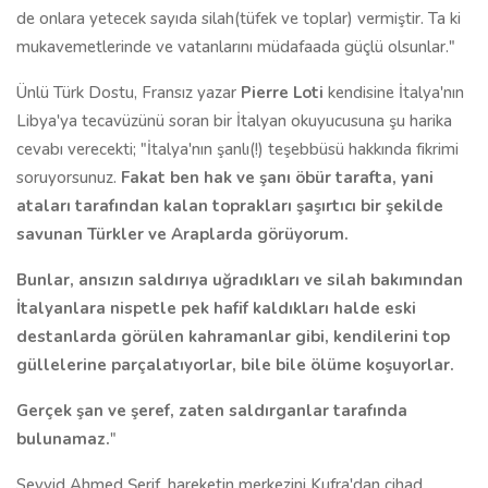
de onlara yetecek sayıda silah(tüfek ve toplar) vermiştir. Ta ki
mukavemetlerinde ve vatanlarını müdafaada güçlü olsunlar."
Ünlü Türk Dostu, Fransız yazar
Pierre Loti
kendisine İtalya'nın
Libya'ya tecavüzünü soran bir İtalyan okuyucusuna şu harika
cevabı verecekti; "İtalya'nın şanlı(!) teşebbüsü hakkında fikrimi
soruyorsunuz.
Fakat ben hak ve şanı öbür tarafta, yani
ataları tarafından kalan toprakları şaşırtıcı bir şekilde
savunan Türkler ve Araplarda görüyorum.
Bunlar, ansızın saldırıya uğradıkları ve silah bakımından
İtalyanlara nispetle pek hafif kaldıkları halde eski
destanlarda görülen kahramanlar gibi, kendilerini top
güllelerine parçalatıyorlar, bile bile ölüme koşuyorlar.
Gerçek şan ve şeref, zaten saldırganlar tarafında
bulunamaz.
"
Seyyid Ahmed Şerif, hareketin merkezini Kufra'dan cihad