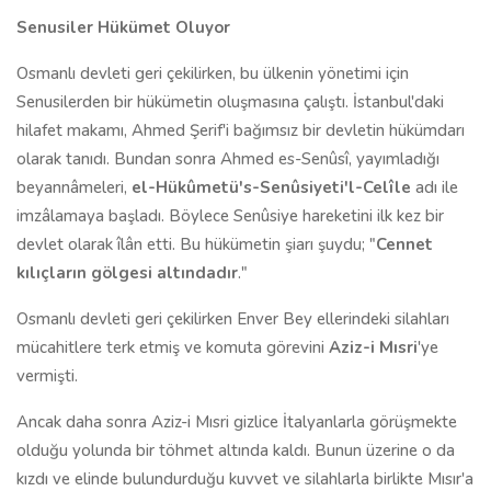
Senusiler Hükümet Oluyor
Osmanlı devleti geri çekilirken, bu ülkenin yönetimi için
Senusilerden bir hükümetin oluşmasına çalıştı. İstanbul'daki
hilafet makamı, Ahmed Şerif'i bağımsız bir devletin hükümdarı
olarak tanıdı. Bundan sonra Ahmed es-Senûsî, yayımladığı
beyannâmeleri,
el-Hükûmetü's-Senûsiyeti'l-Celîle
adı ile
imzâlamaya başladı. Böylece Senûsiye hareketini ilk kez bir
devlet olarak îlân etti. Bu hükümetin şiarı şuydu; "
Cennet
kılıçların gölgesi altındadır
."
Osmanlı devleti geri çekilirken Enver Bey ellerindeki silahları
mücahitlere terk etmiş ve komuta görevini
Aziz-i Mısri
'ye
vermişti.
Ancak daha sonra Aziz-i Mısri gizlice İtalyanlarla görüşmekte
olduğu yolunda bir töhmet altında kaldı. Bunun üzerine o da
kızdı ve elinde bulundurduğu kuvvet ve silahlarla birlikte Mısır'a