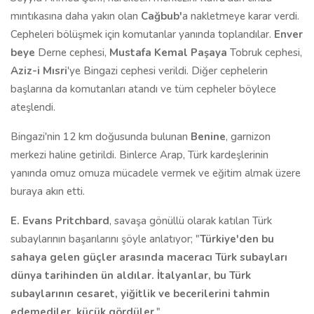
mıntıkasına daha yakın olan
Cağbub'
a nakletmeye karar verdi.
Cepheleri bölüşmek için komutanlar yanında toplandılar.
Enver
beye
Derne cephesi,
Mustafa Kemal Paşaya
Tobruk cephesi,
Aziz-i Mısri
'ye Bingazi cephesi verildi. Diğer cephelerin
başlarına da komutanları atandı ve tüm cepheler böylece
ateşlendi.
Bingazi'nin 12 km doğusunda bulunan
Benine
, garnizon
merkezi haline getirildi. Binlerce Arap, Türk kardeşlerinin
yanında omuz omuza mücadele vermek ve eğitim almak üzere
buraya akın etti.
E. Evans Pritchbard
, savaşa gönüllü olarak katılan Türk
subaylarının başarılarını şöyle anlatıyor; "
Türkiye'den bu
sahaya gelen güçler arasında maceracı Türk subayları
dünya tarihinden ün aldılar. İtalyanlar, bu Türk
subaylarının cesaret, yiğitlik ve becerilerini tahmin
edemediler, küçük gördüler
."