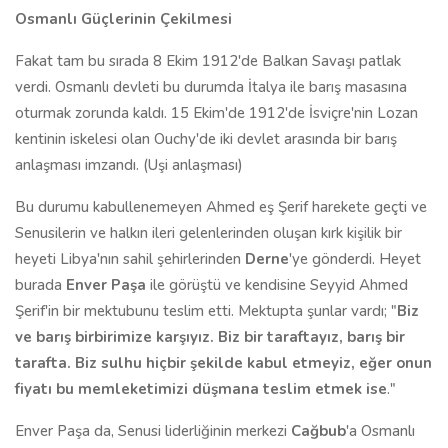
Osmanlı Güçlerinin Çekilmesi
Fakat tam bu sırada 8 Ekim 1912'de Balkan Savaşı patlak
verdi. Osmanlı devleti bu durumda İtalya ile barış masasına
oturmak zorunda kaldı. 15 Ekim'de 1912'de İsviçre'nin Lozan
kentinin iskelesi olan Ouchy'de iki devlet arasında bir barış
anlaşması imzandı. (Uşi anlaşması)
Bu durumu kabullenemeyen Ahmed eş Şerif harekete geçti ve
Senusilerin ve halkın ileri gelenlerinden oluşan kırk kişilik bir
heyeti Libya'nın sahil şehirlerinden
Derne
'ye gönderdi. Heyet
burada
Enver Paşa
ile görüştü ve kendisine Seyyid Ahmed
Şerif'in bir mektubunu teslim etti. Mektupta şunlar vardı; "
Biz
ve barış birbirimize karşıyız. Biz bir taraftayız, barış bir
tarafta. Biz sulhu hiçbir şekilde kabul etmeyiz, eğer onun
fiyatı bu memleketimizi düşmana teslim etmek ise
."
Enver Paşa da, Senusi liderliğinin merkezi
Cağbub
'a Osmanlı