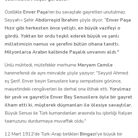
Özellikle
Enver Paşa
'nın bu savaştaki gayretleri unutulmaz.
Seyyah-ı Şehir
Abdürreşid İbrahim
şöyle diyor; "
Enver Paşa
Hızır gibi herkesten önce yetişti, en büyük vazifeyi o
gördü. Yoktan bir ordu teşkil ederek büyük ve şanlı
milletimizin namus ve şerefini bütün cihana tanıttı.
Milyonlarca Arabın kalbinde Paşalık unvanını aldı."
Ünlü mühtedi, mütefekkir merhume
Meryem Cemile
hanımefendi de aynı minvalde şöyle yazıyor; "Seyyid Ahmed
eş Şerif, Enver beyin Senusilere karşı sempatisini görünce,
maiyetindeki cengâverleri ile derhal ona iltihak etti.
Yorulmaz
bir şevk ve gayretle Enver Bey Senusilere öyle bir gayret
ilham etti ki, müşterek düşmanları ile ölesiye savaştılar.
Büyük Senusi ile Türk kumandanları arasında bu işbirliği İtalyan
taarruzunu durdurmaya muvaffak oldu."
12 Mart 1912'de Türk-Arap birlikleri
Bingazi
'ye büyük bir