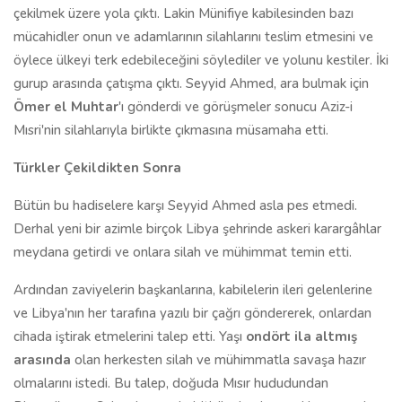
çekilmek üzere yola çıktı. Lakin Münifiye kabilesinden bazı
mücahidler onun ve adamlarının silahlarını teslim etmesini ve
öylece ülkeyi terk edebileceğini söylediler ve yolunu kestiler. İki
gurup arasında çatışma çıktı. Seyyid Ahmed, ara bulmak için
Ömer el Muhtar
'ı gönderdi ve görüşmeler sonucu Aziz-i
Mısri'nin silahlarıyla birlikte çıkmasına müsamaha etti.
Türkler Çekildikten Sonra
Bütün bu hadiselere karşı Seyyid Ahmed asla pes etmedi.
Derhal yeni bir azimle birçok Libya şehrinde askeri karargâhlar
meydana getirdi ve onlara silah ve mühimmat temin etti.
Ardından zaviyelerin başkanlarına, kabilelerin ileri gelenlerine
ve Libya'nın her tarafına yazılı bir çağrı göndererek, onlardan
cihada iştirak etmelerini talep etti. Yaşı
ondört ila altmış
arasında
olan herkesten silah ve mühimmatla savaşa hazır
olmalarını istedi. Bu talep, doğuda Mısır hududundan