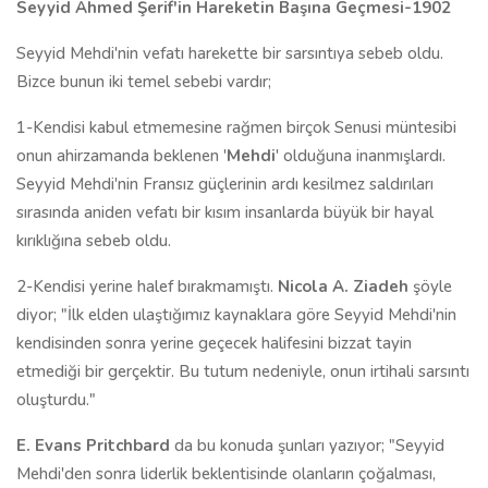
Seyyid Ahmed Şerif'in Hareketin Başına Geçmesi-1902
Seyyid Mehdi'nin vefatı harekette bir sarsıntıya sebeb oldu.
Bizce bunun iki temel sebebi vardır;
1-Kendisi kabul etmemesine rağmen birçok Senusi müntesibi
onun ahirzamanda beklenen '
Mehdi
' olduğuna inanmışlardı.
Seyyid Mehdi'nin Fransız güçlerinin ardı kesilmez saldırıları
sırasında aniden vefatı bir kısım insanlarda büyük bir hayal
kırıklığına sebeb oldu.
2-Kendisi yerine halef bırakmamıştı.
Nicola A. Ziadeh
şöyle
diyor; "İlk elden ulaştığımız kaynaklara göre Seyyid Mehdi'nin
kendisinden sonra yerine geçecek halifesini bizzat tayin
etmediği bir gerçektir. Bu tutum nedeniyle, onun irtihali sarsıntı
oluşturdu."
E. Evans Pritchbard
da bu konuda şunları yazıyor; "Seyyid
Mehdi'den sonra liderlik beklentisinde olanların çoğalması,