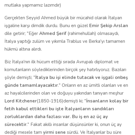
mutlaka yapmamız lazımdır)
Gerçekten Seyyid Ahmed büyük bir mücahid olarak İtalyan
işgaline karşı dimdik durdu. Bunu en güzel
Emir Şekip Arslan
dile getirir; "Eğer
Ahmed Şerif
(rahimehullah) olmasaydı,
İtalya yaptığı zulüm ve yıkımla Trablus ve Berka'yı tamamen
hükmü altına alırdı.
Biz İtalya'nın ilk hücum ettiği sırada Avrupalı diplomat ve
komutanların söylediklerinden birçok şey hatırlıyoruz. Bazıları
şöyle demişti; "
İtalya bu işi elinde tutacak ve işgali onbeş
günde tamamlayacaktır
." Onların en az ümitli olanları ve en
az hayalcilerinden olan ve doğuyu yakından tanıyan meşhur
Lord Kitchener
(1850-1916)demişti ki; "
İnsanların kolay bir
fetih kabul ettikleri bu işte İtalyanların sandıkları
zorluklardan daha fazlası var. Bu iş en az üç ay
sürecektir
." Fakat akıllı insanlar düşünsünler ki, onun üç ay
dediği mesele tam
yirmi sene
sürdü. Ve İtalyanlar bu süre