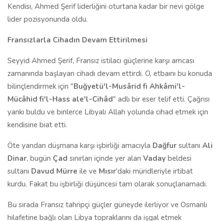
Kendisi, Ahmed Şerif liderliğini oturtana kadar bir nevi gölge
lider pozisyonunda oldu.
Fransızlarla Cihadın Devam Ettirilmesi
Seyyid Ahmed Şerif, Fransız istilacı güçlerine karşı amcası
zamanında başlayan cihadı devam ettirdi. O, etbaını bu konuda
bilinçlendirmek için "
B
uğyetü'l-Musârid
fi
Ahkâmi'l-
Mücâhid fi'l-Hass ale'l-Cihâd
"
adlı bir eser telif etti. Çağrısı
yankı buldu ve binlerce Libyalı Allah yolunda cihad etmek için
kendisine biat etti.
Öte yandan düşmana karşı işbirliği amacıyla
Dağfur
sultanı
Ali
Dinar
, bugün
Çad
sınırları içinde yer alan
Vaday
beldesi
sultanı
Davud Mürre
ile ve
Mısır
'daki müridleriyle irtibat
kurdu. Fakat bu işbirliği düşüncesi tam olarak sonuçlanamadı.
Bu sırada Fransız tahripçi güçler güneyde ilerliyor ve Osmanlı
hilafetine bağlı olan Libya topraklarını da işgal etmek