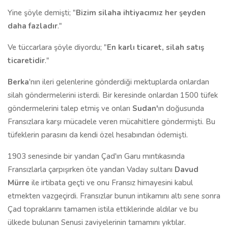
Yine şöyle demişti; "
Bizim silaha ihtiyacımız her şeyden
daha fazladır
."
Ve tüccarlara şöyle diyordu; "
En karlı ticaret, silah satış
ticaretidir
."
Berka
'nın ileri gelenlerine gönderdiği mektuplarda onlardan
silah göndermelerini isterdi. Bir keresinde onlardan 1500 tüfek
göndermelerini talep etmiş ve onları
Sudan'
ın doğusunda
Fransızlara karşı mücadele veren mücahitlere göndermişti. Bu
tüfeklerin parasını da kendi özel hesabından ödemişti.
1903 senesinde bir yandan Çad'ın Garu mıntıkasında
Fransızlarla çarpışırken öte yandan Vaday sultanı
Davud
Mürre
ile irtibata geçti ve onu Fransız himayesini kabul
etmekten vazgeçirdi. Fransızlar bunun intikamını altı sene sonra
Çad topraklarını tamamen istila ettiklerinde aldılar ve bu
ülkede bulunan Senusi zaviyelerinin tamamını yıktılar.