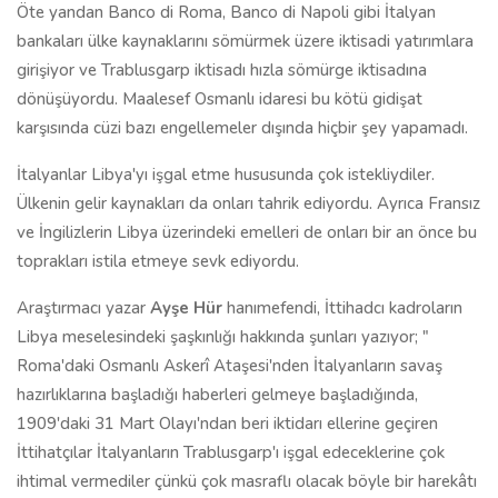
Öte yandan Banco di Roma, Banco di Napoli gibi İtalyan
bankaları ülke kaynaklarını sömürmek üzere iktisadi yatırımlara
girişiyor ve Trablusgarp iktisadı hızla sömürge iktisadına
dönüşüyordu. Maalesef Osmanlı idaresi bu kötü gidişat
karşısında cüzi bazı engellemeler dışında hiçbir şey yapamadı.
İtalyanlar Libya'yı işgal etme hususunda çok istekliydiler.
Ülkenin gelir kaynakları da onları tahrik ediyordu. Ayrıca Fransız
ve İngilizlerin Libya üzerindeki emelleri de onları bir an önce bu
toprakları istila etmeye sevk ediyordu.
Araştırmacı yazar
Ayşe Hür
hanımefendi, İttihadcı kadroların
Libya meselesindeki şaşkınlığı hakkında şunları yazıyor; "
Roma'daki Osmanlı Askerî Ataşesi'nden İtalyanların savaş
hazırlıklarına başladığı haberleri gelmeye başladığında,
1909'daki 31 Mart Olayı'ndan beri iktidarı ellerine geçiren
İttihatçılar İtalyanların Trablusgarp'ı işgal edeceklerine çok
ihtimal vermediler çünkü çok masraflı olacak böyle bir harekâtı